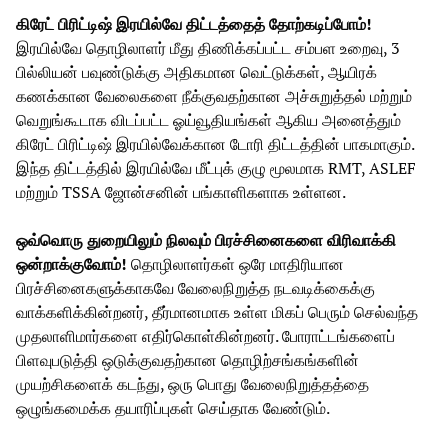
கிரேட் பிரிட்டிஷ் இரயில்வே திட்டத்தைத் தோற்கடிப்போம்!
இரயில்வே தொழிலாளர் மீது திணிக்கப்பட்ட சம்பள உறைவு, 3
பில்லியன் பவுண்டுக்கு அதிகமான வெட்டுக்கள், ஆயிரக்
கணக்கான வேலைகளை நீக்குவதற்கான அச்சுறுத்தல் மற்றும்
வெறுங்கூடாக விடப்பட்ட ஓய்வூதியங்கள் ஆகிய அனைத்தும்
கிரேட் பிரிட்டிஷ் இரயில்வேக்கான டோரி திட்டத்தின் பாகமாகும்.
இந்த திட்டத்தில் இரயில்வே மீட்புக் குழு மூலமாக RMT, ASLEF
மற்றும் TSSA ஜோன்சனின் பங்காளிகளாக உள்ளன.
ஒவ்வொரு துறையிலும் நிலவும் பிரச்சினைகளை விரிவாக்கி
ஒன்றாக்குவோம்!
தொழிலாளர்கள் ஒரே மாதிரியான
பிரச்சினைகளுக்காகவே வேலைநிறுத்த நடவடிக்கைக்கு
வாக்களிக்கின்றனர், தீர்மானமாக உள்ள மிகப் பெரும் செல்வந்த
முதலாளிமார்களை எதிர்கொள்கின்றனர். போராட்டங்களைப்
பிளவுபடுத்தி ஒடுக்குவதற்கான தொழிற்சங்கங்களின்
முயற்சிகளைக் கடந்து, ஒரு பொது வேலைநிறுத்தத்தை
ஒழுங்கமைக்க தயாரிப்புகள் செய்தாக வேண்டும்.