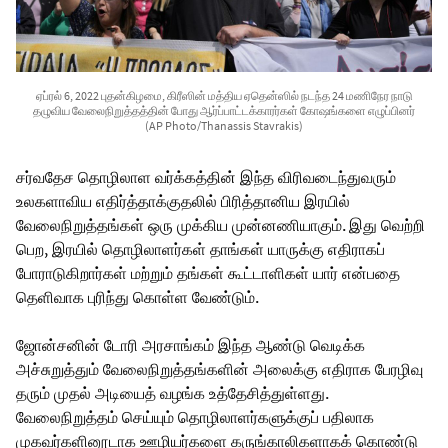
ஏப்ரல் 6, 2022 புதன்கிழமை, கிரீஸின் மத்திய ஏதென்ஸில் நடந்த 24 மணிநேர நாடு
தழுவிய வேலைநிறுத்தத்தின் போது ஆர்ப்பாட்டக்காரர்கள் கோஷங்களை எழுப்பினர்
(AP Photo/Thanassis Stavrakis)
சர்வதேச தொழிலாள வர்க்கத்தின் இந்த விரிவடைந்துவரும்
உலகளாவிய எதிர்த்தாக்குதலில் பிரித்தானிய இரயில்
வேலைநிறுத்தங்கள் ஒரு முக்கிய முன்னணியாகும். இது வெற்றி
பெற, இரயில் தொழிலாளர்கள் தாங்கள் யாருக்கு எதிராகப்
போராடுகிறார்கள் மற்றும் தங்கள் கூட்டாளிகள் யார் என்பதை
தெளிவாக புரிந்து கொள்ள வேண்டும்.
ஜோன்சனின் டோரி அரசாங்கம் இந்த ஆண்டு வெடிக்க
அச்சுறுத்தும் வேலைநிறுத்தங்களின் அலைக்கு எதிராக பேரழிவு
தரும் முதல் அடியைத் வழங்க உத்தேசித்துள்ளது.
வேலைநிறுத்தம் செய்யும் தொழிலாளர்களுக்குப் பதிலாக
முகவர்களினூடாக ஊழியர்களை கருங்காலிகளாகக் கொண்டு