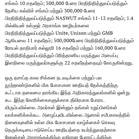
சங்கம் 10 சதவீதம்; 500,000 பேரை பிரதிநிதித்துவப்படுத்தும்
தேசிய கல்விச் சங்கம் மற்றும் 300,000 பேரை
பிரதிநிதித்துவப்படுத்தும் NASWUT சங்கம் 11-12 சதவீதம்; 1.4
மில்லியன் உள்ளூர் அரசாங்க ஊழியர்களை
பிரதிநிதித்துவப்படுத்தும் Unite, Unison மற்றும் GMB
ஆகியவை 11 சதவீதம்; 500,000பேரை பிரதிநிதித்துவப்படுத்தும்
ரோயல் தாதிமார் கல்லூரி 16 சதவீதம் மற்றும் 160,000 பேரை
பிரதிநிதித்துவப்படுத்தும் பிரித்தானிய மருத்துவ அமைப்பு
இளநிலை மருத்துவர்களுக்கு 22 சதவீதத்தையும் கோருகின்றது.
ஒரு தசாப்த கால சிக்கன நடவடிக்கை மற்றும் பல
நூற்றாண்டுகளில் மிக மோசமான ஊதியத் தேக்கத்திற்கு
கூட்டாக தலைமை தாங்கிய இந்த அதிகாரத்துவங்களில் ஒன்று
கூட இந்த கோரிக்கைகளுக்காக தீவிரமாக போராட
விரும்பவில்லை. அவர்கள் இன்னும் தங்கள் உறுப்பினர்கள்
வாக்களிக்கக்கூட அழைப்புவிடவில்லை. ஆனால் சமீபகாலத்தில்
நினைவுகளில் உள்ள மிக மோசமான வாழ்க்கைச் செலவு
நெருக்கடியை ஈடுசெய்ய ஊதியத்தை உயர்த்துவதற்காக
ஜோன்சன் அரசாங்கத்திற்கு எதிரான போராட்டத்திற்கு