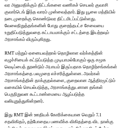
வர அனுமதிக்கும் திட்டங்களை வணிகச் செயலர் குவாசி
குவார்டெங் இந்த வாரம் முன்வைத்தார். இது யூலை மத்தியில்
நடைமுறைக்கு கொண்டுவர திட்டமிடப்பட்டுள்ளது.
வேலைநிறுத்தங்களின் போது குறைந்தபட்ச சேவையை
உறுதிப்படுத்துவதை கட்டாயமாக்கும் சட்டத்தை இயற்றவும்
அரசாங்கம் விரும்புகிறது.
RMT மற்றும் ஏனையவற்றால் தொழிலாள வர்க்கத்தின்
எழுச்சியைக் கட்டுப்படுத்த முடியாமல்போகும் ஒரு சமூக
வெடிப்பைத் தூண்டும் அபாயம் இருப்பதாக தொழிற்சங்கங்கள்
அரசாங்கத்தை பலமுறை எச்சரித்துள்ளன. அவர்கள்
அரசாங்கத்தின் தாக்குதல்களை, குறைவான ஆத்திரமூட்டும்
வகையில் செயல்படுத்த, அரசாங்கத்துடனான தங்கள்
பெருநிறுவன கூட்டாண்மையை ஆழப்படுத்த
வலியுறுத்துகின்றனர்.
இது RMT இன் ஊதியக் கோரிக்கையான வெறும் 7.1
சதவிகிதம், தற்போதைய பணவீக்க விகிதத்தை விட நான்கு