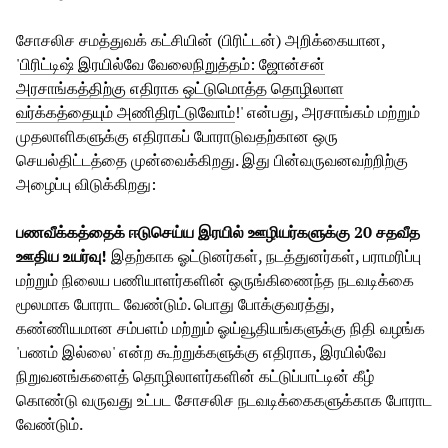
சோசலிச சமத்துவக் கட்சியின் (பிரிட்டன்) அறிக்கையான,
'
பிரிட்டிஷ் இரயில்வே வேலைநிறுத்தம்
: ஜோன்சன்
அரசாங்கத்திற்கு எதிராக ஒட்டுமொத்த தொழிலாள
வர்க்கத்தையும் அணிதிரட்டுவோம்
!' என்பது, அரசாங்கம் மற்றும்
முதலாளிகளுக்கு எதிராகப் போராடுவதற்கான ஒரு
செயல்திட்டத்தை முன்வைக்கிறது. இது பின்வருவனவற்றிற்கு
அழைப்பு விடுக்கிறது:
பணவீக்கத்தைக் ஈடுசெய்ய இரயில் ஊழியர்களுக்கு 20 சதவீத
ஊதிய உயர்வு!
இதற்காக ஓட்டுனர்கள், நடத்துனர்கள், பராமரிப்பு
மற்றும் நிலைய பணியாளர்களின் ஒருங்கிணைந்த நடவடிக்கை
மூலமாக போராட வேண்டும். பொது போக்குவரத்து,
கண்ணியமான சம்பளம் மற்றும் ஓய்வூதியங்களுக்கு நிதி வழங்க
'பணம் இல்லை' என்ற கூற்றுக்களுக்கு எதிராக, இரயில்வே
நிறுவனங்களைத் தொழிலாளர்களின் கட்டுப்பாட்டின் கீழ்
கொண்டு வருவது உட்பட சோசலிச நடவடிக்கைகளுக்காக போராட
வேண்டும்.