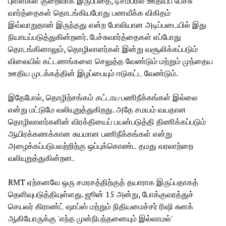
புள்ளிகள் குறைவாக இருப்பதை, டிசம்பரில் ஊதியப் பேச்சு
வார்த்தைகள் தொடங்கியபோது பணவீக்க விகிதம்
இவ்வாறுதான் இருந்தது என்ற போலியான அடிப்படையில் இது
நியாயப்படுத்துகின்றனர். பேச்சுவார்த்தைகள் எப்போது
தொடங்கினாலும், தொழிலாளர்கள் இன்று வசூலிக்கப்படும்
விலையில் கட்டணங்களை செலுத்த வேண்டும் மற்றும் முந்தைய
ஊதிய முடக்கத்தின் இழப்பையும் ஈடுகட்ட வேண்டும்.
இதேபோல், தொழிற்சங்கம்
கட்டாய
பணிநீக்கங்கள் இல்லை
என்று மட்டுமே வலியுறுத்துகிறது. அதே சமயம் வயதான
தொழிலாளர்களின் விரக்தியைப் பயன்படுத்தி திணிக்கப்படும்
ஆயிரக்கணக்கான சுயமான பணிநீக்கங்கள் என்று
அழைக்கப்படுபவற்றிற்கு ஒப்புக்கொண்ட தமது வரலாற்றை
வலியுறுத்துகின்றன.
RMT ஏற்கனவே ஒரு சமரசத்திற்குத் தயாராக இருப்பதாகத்
தெளிவுபடுத்தியுள்ளது. ஜூன் 15 அன்று, போக்குவரத்துச்
செயலர் கிராண்ட் ஷாப்ஸ் மற்றும் நிதியமைச்சர் ரிஷி சுனக்
ஆகியோருக்கு 'எந்த முன்நிபந்தனையும் இல்லாமல்'