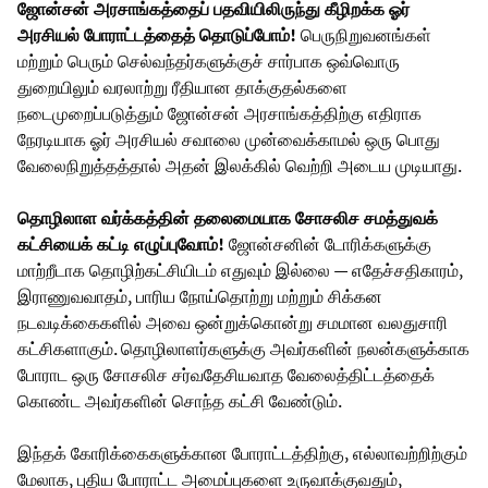
ஜோன்சன் அரசாங்கத்தைப் பதவியிலிருந்து கீழிறக்க ஓர்
அரசியல் போராட்டத்தைத் தொடுப்போம்!
பெருநிறுவனங்கள்
மற்றும் பெரும் செல்வந்தர்களுக்குச் சார்பாக ஒவ்வொரு
துறையிலும் வரலாற்று ரீதியான தாக்குதல்களை
நடைமுறைப்படுத்தும் ஜோன்சன் அரசாங்கத்திற்கு எதிராக
நேரடியாக ஓர் அரசியல் சவாலை முன்வைக்காமல் ஒரு பொது
வேலைநிறுத்தத்தால் அதன் இலக்கில் வெற்றி அடைய முடியாது.
தொழிலாள வர்க்கத்தின் தலைமையாக சோசலிச சமத்துவக்
கட்சியைக் கட்டி எழுப்புவோம்!
ஜோன்சனின் டோரிக்களுக்கு
மாற்றீடாக தொழிற்கட்சியிடம் எதுவும் இல்லை — எதேச்சதிகாரம்,
இராணுவவாதம், பாரிய நோய்தொற்று மற்றும் சிக்கன
நடவடிக்கைகளில் அவை ஒன்றுக்கொன்று சமமான வலதுசாரி
கட்சிகளாகும். தொழிலாளர்களுக்கு அவர்களின் நலன்களுக்காக
போராட ஒரு சோசலிச சர்வதேசியவாத வேலைத்திட்டத்தைக்
கொண்ட அவர்களின் சொந்த கட்சி வேண்டும்.
இந்தக் கோரிக்கைகளுக்கான போராட்டத்திற்கு, எல்லாவற்றிற்கும்
மேலாக, புதிய போராட்ட அமைப்புகளை உருவாக்குவதும்,