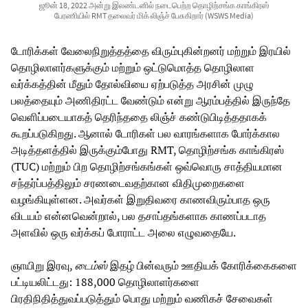
ஜூன் 18, 2022 அன்று இலண்டனில் நடைபெற்ற தொழிற்சங்க காங்கிரஸ்
பேரணியில் RMT தலைவர் மிக் லிஞ்ச் பேசுகிறார் (WSWS Media)
டோரிக்கள் வேலைநிறுத்தத்தை விரும்புகின்றனர் மற்றும் இரயில்
தொழிலாளர்களுக்கும் மற்றும் ஒட்டுமொத்த தொழிலாள
வர்க்கத்தின் மீதும் தோல்வியை ஏற்படுத்த அரசின் முழு
பலத்தையும் அணிதிரட்ட வேண்டும் என்று ஆரம்பத்தில் இருந்தே
வெளிப்படையாகத் தெரிந்ததை லிஞ்ச் கண்டுபிடித்ததாகக்
கூறப்படுகிறது. ஆனால் டோரிகள் பல வாரங்களாக போர்க்கால
அடித்தளத்தில் இருக்கும்போது RMT, தொழிற்சங்க காங்கிரஸ்
(TUC) மற்றும் பிற தொழிற்சங்கங்கள் ஒவ்வொரு சாத்தியமான
சந்தர்ப்பத்திலும் சரணடைவதற்கான விதிமுறைகளை
வழங்கியுள்ளன. அவர்கள் இறுதிவரை காணவிரும்பாத ஒரு
விடயம் என்னவென்றால், பல தசாப்தங்களாக காணப்படாத
அளவில் ஒரு வர்க்கப் போராட்ட அலை எழுவதையே.
ஞாயிறு இரவு,
டைம்ஸ்
இதழ் பின்வரும் ஊதியக் கோரிக்கைகளை
பட்டியலிட்டது: 188,000 தொழிலாளர்களை
பிரதிநிதித்துவப்படுத்தும் பொது மற்றும் வணிகச் சேவைகள்