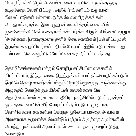
தொழிற் கட்சி நிழல் அமைச்சரவை உறுப்பினர்களுக்கு ஒரு
கடிதத்தை வெளியிட்டது. அதில் 'எங்களிடம் வலுவான
நிலைப்பாடுகள் உள்ளன. இந்த வேலைநிறுத்தங்கள்
பொதுமக்களுக்கு இடையூறு விளைவிக்கும் வகையில்
முன்னோக்கி செல்வதை நாங்கள் பார்க்க விரும்பவில்லை' மற்றும்
'அதற்காக, [பாராளுமன்ற தனிச் செயலாளர்கள்] உள்ளிட்ட முன்
இருக்கை உறுப்பினர்கள் மறியல் போராட்டத்தில் ஈடுபடக்கூடாது
என்பதை நினைவூட்டுகிறோம்' எனக் குறிப்பிட்டிருந்தது.
தொழிற்சங்கங்கள் மற்றும் தொழிற் கட்சியின் கைகளில்
விடப்பட்டால், இந்த வேலைநிறுத்தங்கள் காட்டிக்கொடுக்கப்படும்.
இரயில் தொழிலாளர்கள் மற்றும் தொழில்துறை நடவடிக்கைக்கு
அழுத்தம் கொடுக்கும் மில்லியன் கணக்கான பிற
தொழிலாளர்கள் சரணடைய தீவிர முயற்சியில் ஈடுபட்டிருக்கும்
ஒரு தலைமையின் கீழ் போராட்டத்தில் ஈடுபட முடியாது.
வெற்றிக்கான தங்களின் சொந்த மூலோபாயத்தை அவர்கள்
அவசரமாக உருவாக்க வேண்டும் மற்றும் அவற்றை அவர்களின்
சொந்த முன்னணி அமைப்புகள் ஊடாக நடைமுறைப்படுத்த
வேண்டும்.