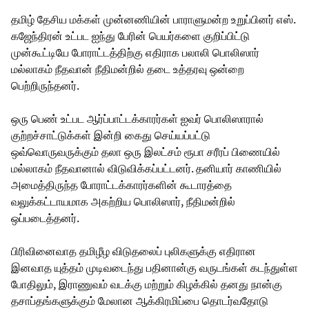
தமிழ் தேசிய மக்கள் முன்னணியின் பாராளுமன்ற உறுப்பினர் எஸ்.
கஜேந்திரன் உட்பட ஐந்து பேரின் பெயர்களை குறிப்பிட்டு
முன்கூட்டியே போராட்டத்திற்கு எதிராக பலாலி பொலிஸார்
மல்லாகம் நீதவான் நீதிமன்றில் தடை உத்தரவு ஒன்றை
பெற்றிருந்தனர்.
ஒரு பெண் உட்பட ஆர்ப்பாட்டக்காரர்கள் ஐவர் பொலிஸாரால்
குற்றச்சாட்டுக்கள் இன்றி கைது செய்யப்பட்டு
ஒவ்வொருவருக்கும் தலா ஒரு இலட்சம் ரூபா சரீரப் பிணையில்
மல்லாகம் நீதவானால் விடுவிக்கப்பட்டனர். தனியார் காணியில்
அமைத்திருந்த போராட்டக்காரர்களின் கூடாரத்தை
வலுக்கட்டாயமாக அகற்றிய பொலிஸார், நீதிமன்றில்
ஒப்படைத்தனர்.
பிரிவினைவாத தமிழீழ விடுதலைப் புலிகளுக்கு எதிரான
இனவாத யுத்தம் முடிவடைந்து பதினான்கு வருடங்கள் கடந்துள்ள
போதிலும், இராணுவம் வடக்கு மற்றும் கிழக்கில் தனது நான்கு
தசாப்தங்களுக்கும் மேலான ஆக்கிரமிப்பை தொடர்வதோடு