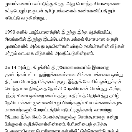
முகாம்களைப் பலப்படுத்துகிறது. அது பௌத்த விகாரைகளை
கட்டியெழுப்புவதுடன் தமிழ் மக்களைக் கண்காணிப்பதிலும்
ஈடுபட்டு வருகின்றது. .
1990 களில் யாழ்ப்பாணத்தில் இருந்து இந்த ஆக்கிரமிப்பு
நிலங்களில் இருந்து இடம்பெயர்ந்த மக்கள் மோசமான அகதி
முகாம்களில் அல்லது உறவினர்கள் மற்றும் நண்பர்களின் வீடுகள்
மற்றும் வாடகை வீடுகளில் அவதிப்படுகின்றனர்.
மே 14 அன்று, கிழக்கில் திருகோணமலையில் இனவாத
குண்டர்கள் உட்பட நூற்றுக்கணக்கான சிங்கள மக்களை ஒன்று
திரட்டிய பௌத்த பிக்குகள் குழு, இந்துக் கோவில் ஒன்றுக்குச்
சொந்தமான நிலத்தை நோக்கி பேரணியாகச் சென்றது. அங்கு
புத்தர் சிலை ஒன்றை வைப்பதற்கு எதிர்ப்புத் தெரிவித்து தமிழ்
தேசிய மக்கள் முன்னணி உறுப்பினர்களும் சில பல்கலைக்கழக
மாணவர்களும் போராட்டத்தில் ஈடுபட்டிருந்தனர். வரலாற்று
ரீதியாக இந்த நிலம் பௌத்தர்களுக்கு சொந்தமானது என்று
பிக்குகள் கூறிக்கொள்கின்றனர். பேரிணியைத் தடுத்த
பெருமளவிலான பொலிஸாரை தள்ளிவிட்டுக்கொண்டு கும்பல்