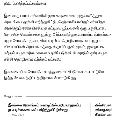
தீவிரப்படுத்தப்பட்டுள்ளன.
இனவாத பாரபட்சங்களின் மூல காரணமான முதலாளித்துவ
அமைப்பை தூக்கி எறிந்துவிட்டு, தெற்காசியாவிலும் சர்வதேச
அளவிலும் சோசலிசத்தை கட்டியெழுப்புவதன் ஒரு பகுதியாக,
சோசலிச கொள்கைகளுக்கு அர்ப்பணித்துக்கொண்ட ஸ்ரீலங்கா-
ஈழம் சோசலிச குடியரசின் வடிவில் தொழிலாளர்கள் மற்றும்
விவசாயிகள் அரசாங்கத்தை ஸ்தாபிப்பதன் மூலம், ஜனநாயக
மற்றும் சமூக உரிமைகளை உறுதிப்படுத்தப் போராடும் ஒரே சமூக
சக்தி தொழிலாள வர்க்கம் மட்டுமே.
இலங்கையில் சோசலிச சமத்துவக் கட்சி (சோ.ச.க.) மட்டுமே
இந்த வேலைத்திட்டத்திற்காக போராடுகிறது.
மேலும் படிக்க
இலங்கை அரசாங்கம் கொழும்பில் பாரிய பாதுகாப்பு
விக்கிரமசிங்க
நடவடிக்கையை கட்டவிழ்த்துவிட்டுள்ளது
மசோதாவுக்கு 
கிழக்கு மாகா
18 May 2023