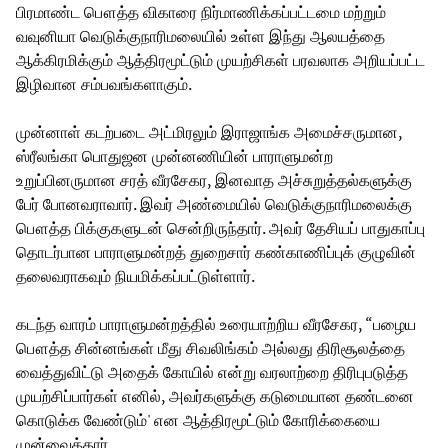
பிரமாண்ட பௌத்த விகாரை நிர்மாணிக்கப்பட்டமை மற்றும்
வவுனியா வெடுக்குநாரிமலையில் உள்ள இந்து ஆலயத்தை
ஆக்கிரமிக்கும் ஆத்திரமூட்டும் முயற்சிகள் பரவலாக அறியப்பட்ட
இழிவான சம்பவங்களாகும்.
முன்னாள் கடற்படை அட்மிரலும் இராஜாங்க அமைச்சருமான,
ஸ்ரீலங்கா பொதுஜன முன்னணியின் பாராளுமன்ற
உறுப்பினருமான சரத் வீரசேகர, இனவாத அச்சுறுத்தல்களுக்கு
பேர் போனவராவார். இவர் அண்மையில் வெடுக்குநாரிமலைக்கு
பௌத்த பிக்குகளுடன் சென்றிருந்தார். அவர் தேசியப் பாதுகாப்பு
தொடர்பான பாராளுமன்றத் துறைசார் கண்காணிப்புக் குழுவின்
தலைவராகவும் நியமிக்கப்பட்டுள்ளார்.
கடந்த வாரம் பாராளுமன்றத்தில் உரையாற்றிய வீரசேகர, “பழைய
பௌத்த சின்னங்கள் மீது சிவலிங்கம் அல்லது திரிசூலத்தை
வைத்துவிட்டு அதைக் கோயில் என்று வரலாற்றை திரிபுபடுத்த
முயற்சிப்பார்கள் எனில், அவர்களுக்கு கடுமையான தண்டனை
கொடுக்க வேண்டும்' என ஆத்திரமூட்டும் கோரிக்கையை
முன்வைத்தார்.