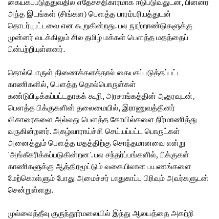
கையகப்படுத்துவதில் எதேச்சதிகாரமாக ஈடுபடுவதுடன், பின்னர்
அந்த இடங்கள் (சிங்கள) பௌத்த பாரம்பரியத்துடன்
தொடர்புபட்டவை என கூறுகின்றது. பல நூற்றாண்டுகளுக்கு
முன்னர் வடக்கிலும் சில தமிழ் மக்கள் பௌத்த மதத்தைப்
பின்பற்றியுள்ளனர்.
தொல்பொருள் திணைக்களத்தால் கையகப்படுத்தப்பட்ட
காணிகளில், பௌத்த தொல்பொருள்கள்
கண்டுபிடிக்கப்பட்டதாகக் கூறி, அரசாங்கத்தின் ஆதரவுடன்,
பௌத்த பிக்குகளின் தலைமையில், இராணுவத்தினர்
விகாரைகளை அல்லது பௌத்த கோயில்களை நிர்மாணித்து
வருகின்றனர். அகழ்வாராய்ச்சி செய்யப்பட்ட பொருட்கள்
அனைத்தும் பௌத்த மதத்திற்கு சொந்தமானவை என்று
'அங்கீகரிக்கப்படுகின்றன'. பல சந்தர்ப்பங்களில், பிக்குகள்
காணிகளுக்கு ஆத்திரமூட்டும் வகையிலான பயணங்களை
மேற்கொள்ளும் போது அமைச்சர் பாதுகாப்பு பிரிவும் அவர்களுடன்
சென்றுள்ளது.
முல்லைத்தீவு குருந்தூர்மலையில் இந்து ஆலயத்தை அகற்றி