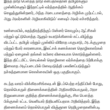
இந்த நாடு பௌத்த நாடு என்பதால்தான் தமிழர்களும்
முஸ்லிம்களும் இந்நாட்டில் வர்த்தகத்தில் ஆதிக்கம்
செலுத்துகின்றனர், அந்த அடையாளத்தை அழிக்க முற்பட்டால்,
அது அவர்களின் அழிவாகிவிடும்' எனவும் அவர் எச்சரித்தார்.
உண்மையில், சுதந்திரத்திற்குப் பின்னர் கொழும்பு ஆட்சிகள்
மற்றும் ஒட்டுமொத்த ஆளும் உயரடுக்கினால் கட்டவிழ்த்து
விடப்பட்ட தமிழர் மற்றும் முஸ்லிம் விரோத பாகுபாடு, அடக்குமுறை
மற்றும் போர் காரணமாக, இலட்சக் கணக்கான தொழிலாளர்கள்
மற்றும் ஏழைகள் தங்கள் உயிரை விலையாக கொடுத்துள்ளனர்.
இந்த திட்டமிட்ட செயல்கள் தொழிலாள வர்க்கத்தை பிற்போக்கு
இனவாத அடிப்படையில் பிளவுபடுத்தி பலவீனப்படுத்தும்
நச்சுத்தனமான கொள்கையின் ஒரு பகுதியாகும்.
கடந்த வாரம் விக்கிரமசிங்கவுடன் இடம்பெற்ற சந்திப்பின் போது,
தொல்பொருள் திணைக்களத்தின் அதிகாரியொருவர், அரச
நிறுவனமான குறித்த திணைக்களத்துக்கு, சில பௌத்த
பிக்குகள் உட்பட வெளியார் நிதியளிப்பதாக அறிவித்தார். இந்த
திணைக்களம் தொல்பொருள் விஞ்ஞான நெறிமுறைகளின்படி