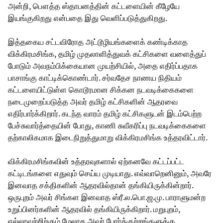
அன்றி, பௌத்த ஸ்தாபனத்தின் கட்டளையின் கீழேயே
இயங்குகிறது என்பதை இது வெளிப்படுத்துகிறது.
இத்தகைய சட்டவிரோத அட்டூழியங்களைக் கண்டிக்காத
விக்கிரமசிங்க, தமிழ் முதலாளித்துவக் கட்சிகளை வளைத்துப்
போடும் அவநம்பிக்கையான முயற்சியில், அதை எதிர்ப்பதாக
பாசாங்கு காட்டிக்கொண்டார். சர்வதேச நாணய நிதியம்
கட்டளையிட்டுள்ள கொடூரமான சிக்கன நடவடிக்கைகளை
நடைமுறைப்படுத்த அவர் தமிழ் கட்சிகளின் ஆதரவை
எதிர்பார்க்கிறார். கடந்த வாரம் தமிழ் கட்சிகளுடன் இடம்பெற்ற
பேச்சுவார்த்தையின் போது, காணி சுவீகரிப்பு நடவடிக்கைகளை
தற்காலிகமாக இடைநிறுத்துமாறு விக்கிரமசிங்க உத்தரவிட்டார்.
விக்கிரமசிங்கவின் உத்தரவுகளால் ஏற்கனவே கட்டப்பட்ட
கட்டிடங்களை எதுவும் செய்ய முடியாது. எவ்வாறெனினும், அவரே
இனவாத சக்திகளின் ஆதரவில்தான் தங்கியிருக்கின்றார்.
ஒருபுறம் அவர் சிங்கள இனவாத ஸ்ரீ.ல.பொ.ஜ.மு. பாராளுமன்ற
உறுப்பினர்களின் ஆதரவில் தங்கியிருக்கிறார். மறுபுறம்,
எல்லாவற்றிற்கும் மேலாக அவர் போர்க்குற்றங்களுக்கு