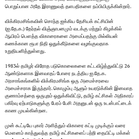
பொறுப்பான அதே இராணுவத் தளபதிகளை நம்பியிருக்கின்றார்.
விக்கிரமசிங்கவின் சொந்த ஐக்கிய தேசியக் கட்சியின்
(ஐ.தே.க.) தேர்தல் விஞ்ஞாபனமும் வடக்கு மற்றும் கிழக்கில்
ஆயிரம் பௌத்த விகாரைகளை அமைப்பதற்கு மில்லியன்
கணக்கான ரூபா நிதி ஒதுக்கீடுகளை வழங்குவதாக
உறுதியளித்துள்ளது.
1983ல் தமிழர் விரோத படுகொலைகளை கட்டவிழ்த்துவிட்டு 26
ஆண்டுகளாக இனவாதப் போரை நடத்திய ஐ.தே.க.
அரசாங்கங்களில் விக்கிரமசிங்க ஒரு அமைச்சரவை
அமைச்சராக இருந்தார். கொழும்பு ஆளும் உயரடுக்கின் இனவாத
குணாம்சத்தை ஒருபுறம் ஒதுக்கிவிட்டு, தமிழ் கட்சிகள் அதிகாரப்
பகிர்வு ஏற்பாடுகளுக்கு பேரம் பேசி அதனுடன் ஒரு உடன்பாட்டைக்
காண முயல்கின்றன.
முன் கூட்டியே புகார் அளித்தும் விகாரை கட்டி முடிக்கும் வரை
மௌனம் காத்துவந்த தமிழ் கட்சிகளைப் பற்றி தையிட்டி மக்கள்