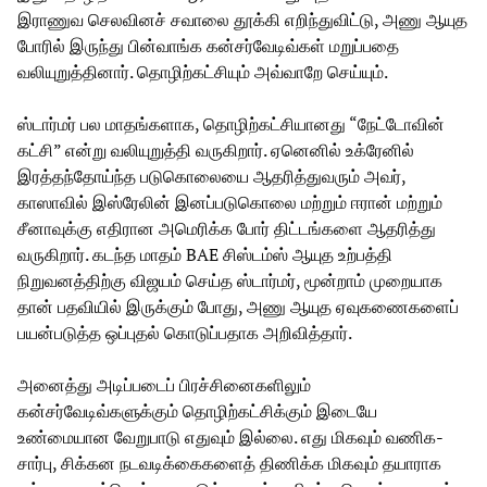
இராணுவ செலவினச் சவாலை தூக்கி எறிந்துவிட்டு, அணு ஆயுத
போரில் இருந்து பின்வாங்க கன்சர்வேடிவ்கள் மறுப்பதை
வலியுறுத்தினார். தொழிற்கட்சியும் அவ்வாறே செய்யும்.
ஸ்டார்மர் பல மாதங்களாக, தொழிற்கட்சியானது “நேட்டோவின்
கட்சி” என்று வலியுறுத்தி வருகிறார். ஏனெனில் உக்ரேனில்
இரத்தந்தோய்ந்த படுகொலையை ஆதரித்துவரும் அவர்,
காஸாவில் இஸ்ரேலின் இனப்படுகொலை மற்றும் ஈரான் மற்றும்
சீனாவுக்கு எதிரான அமெரிக்க போர் திட்டங்களை ஆதரித்து
வருகிறார். கடந்த மாதம் BAE சிஸ்டம்ஸ் ஆயுத உற்பத்தி
நிறுவனத்திற்கு விஜயம் செய்த ஸ்டார்மர், மூன்றாம் முறையாக
தான் பதவியில் இருக்கும் போது, அணு ஆயுத ஏவுகணைகளைப்
பயன்படுத்த ஒப்புதல் கொடுப்பதாக அறிவித்தார்.
அனைத்து அடிப்படைப் பிரச்சினைகளிலும்
கன்சர்வேடிவ்களுக்கும் தொழிற்கட்சிக்கும் இடையே
உண்மையான வேறுபாடு எதுவும் இல்லை. எது மிகவும் வணிக-
சார்பு, சிக்கன நடவடிக்கைகளைத் திணிக்க மிகவும் தயாராக