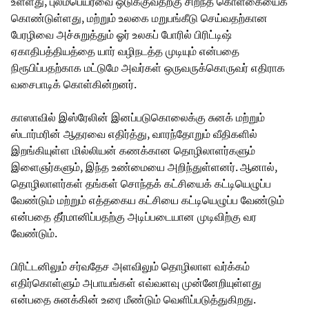
உள்ளது, புலம்பெயர்வை ஒடுக்குவதற்கு சிறந்த கொள்கையைக்
கொண்டுள்ளது, மற்றும் உலகை மறுபங்கீடு செய்வதற்கான
பேரழிவை அச்சுறுத்தும் ஓர் உலகப் போரில் பிரிட்டிஷ்
ஏகாதிபத்தியத்தை யார் வழிநடத்த முடியும் என்பதை
நிரூபிப்பதற்காக மட்டுமே அவர்கள் ஒருவருக்கொருவர் எதிராக
வசைபாடிக் கொள்கின்றனர்.
காஸாவில் இஸ்ரேலின் இனப்படுகொலைக்கு சுனக் மற்றும்
ஸ்டார்மரின் ஆதரவை எதிர்த்து, வாரந்தோறும் வீதிகளில்
இறங்கியுள்ள மில்லியன் கணக்கான தொழிலாளர்களும்
இளைஞர்களும், இந்த உண்மையை அறிந்துள்ளனர். ஆனால்,
தொழிலாளர்கள் தங்கள் சொந்தக் கட்சியைக் கட்டியெழுப்ப
வேண்டும் மற்றும் எத்தகைய கட்சியை கட்டியெழுப்ப வேண்டும்
என்பதை தீர்மானிப்பதற்கு அடிப்படையான முடிவிற்கு வர
வேண்டும்.
பிரிட்டனிலும் சர்வதேச அளவிலும் தொழிலாள வர்க்கம்
எதிர்கொள்ளும் அபாயங்கள் எவ்வளவு முன்னேறியுள்ளது
என்பதை சுனக்கின் உரை மீண்டும் வெளிப்படுத்துகிறது.