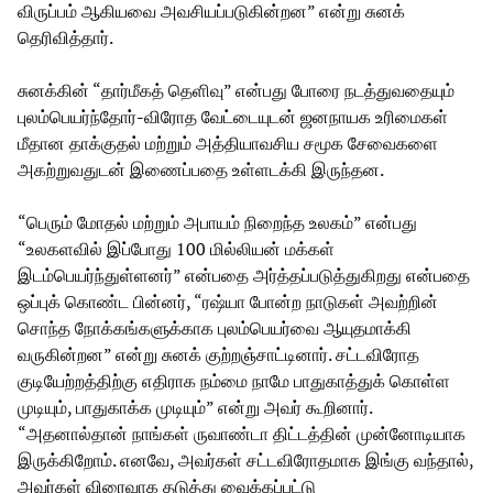
விருப்பம் ஆகியவை அவசியப்படுகின்றன” என்று சுனக்
தெரிவித்தார்.
சுனக்கின் “தார்மீகத் தெளிவு” என்பது போரை நடத்துவதையும்
புலம்பெயர்ந்தோர்-விரோத வேட்டையுடன் ஜனநாயக உரிமைகள்
மீதான தாக்குதல் மற்றும் அத்தியாவசிய சமூக சேவைகளை
அகற்றுவதுடன் இணைப்பதை உள்ளடக்கி இருந்தன.
“பெரும் மோதல் மற்றும் அபாயம் நிறைந்த உலகம்” என்பது
“உலகளவில் இப்போது 100 மில்லியன் மக்கள்
இடம்பெயர்ந்துள்ளனர்” என்பதை அர்த்தப்படுத்துகிறது என்பதை
ஒப்புக் கொண்ட பின்னர், “ரஷ்யா போன்ற நாடுகள் அவற்றின்
சொந்த நோக்கங்களுக்காக புலம்பெயர்வை ஆயுதமாக்கி
வருகின்றன” என்று சுனக் குற்றஞ்சாட்டினார். சட்டவிரோத
குடியேற்றத்திற்கு எதிராக நம்மை நாமே பாதுகாத்துக் கொள்ள
முடியும், பாதுகாக்க முடியும்” என்று அவர் கூறினார்.
“அதனால்தான் நாங்கள் ருவாண்டா திட்டத்தின் முன்னோடியாக
இருக்கிறோம். எனவே, அவர்கள் சட்டவிரோதமாக இங்கு வந்தால்,
அவர்கள் விரைவாக தடுத்து வைக்கப்பட்டு