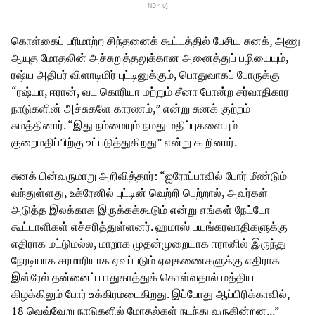
ND 4.0
]
கொள்கைப் பரிமாற்ற சிந்தனைக் கூட்டத்தில் பேசிய சுனக், அணு
ஆயுத மோதலின் அச்சுறுத்தலுக்கான அனைத்துப் பழியையும்,
ரஷ்ய அதிபர் விளாடிமிர் புட்டினுக்கும், பொதுவாகப் போருக்கு
“ரஷ்யா, ஈரான், வட கொரியா மற்றும் சீனா போன்ற சர்வாதிகார
நாடுகளின் அச்சுகளே காரணம்,” என்று சுனக் குற்றம்
சுமத்தினார். “இது நம்மையும் நமது மதிப்புகளையும்
குறைமதிப்பிற்கு உட்படுத்துகிறது” என்று கூறினார்.
சுனக் பின்வருமாறு அறிவித்தார்: “ஐரோப்பாவில் போர் மீண்டும்
வந்துள்ளது, உக்ரேனில் புட்டின் வெற்றி பெற்றால், அவர்கள்
அடுத்த இலக்காக இருக்கக்கூடும் என்று எங்கள் நேட்டோ
கூட்டாளிகள் எச்சரித்துள்ளனர். ஹமாஸ் பயங்கரவாதிகளுக்கு
எதிராக மட்டுமல்ல, மாறாக முதன்முறையாக ஈரானில் இருந்து
நேரடியாக சரமாரியாக ஏவப்படும் ஏவுகணைகளுக்கு எதிராக
இஸ்ரேல் தன்னைப் பாதுகாத்துக் கொள்வதால் மத்திய
கிழக்கிலும் போர் உக்கிரமடைகிறது. இப்போது ஆப்பிரிக்காவில்,
18 வெவ்வேறு நாடுகளில் மோதல்கள் நடந்து வருகின்றன...”