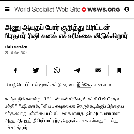
அணு ஆயுதப் போர் குறித்து பிரிட்டன்
பிரதமர் ரிஷி சுனக் எச்சரிக்கை விடுக்கிறார்
Chris Marsden
16 May 2024
மொழிபெயர்ப்பின் மூலக் கட்டுரையை
இங்கே
காணலாம்
கடந்த திங்களன்று, பிரிட்டன் கன்சர்வேடிவ் கட்சியின் பிரதம
மந்திரி ரிஷி சுனக், “கியூப ஏவுகணை நெருக்கடிக்குப் பிந்தைய
எந்தவொரு புள்ளியையும் விட உலகமானது ஓர் அபாயகரமான
அணு ஆயுதத் தீவிரப்பாட்டிற்கு நெருக்கமாக உள்ளது” என்று
எச்சரித்தார்.