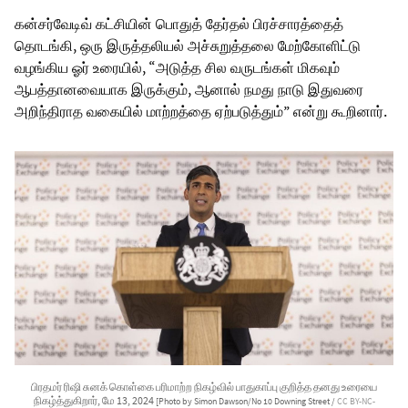
கன்சர்வேடிவ் கட்சியின் பொதுத் தேர்தல் பிரச்சாரத்தைத்
தொடங்கி, ஒரு இருத்தலியல் அச்சுறுத்தலை மேற்கோளிட்டு
வழங்கிய ஓர் உரையில், “அடுத்த சில வருடங்கள் மிகவும்
ஆபத்தானவையாக இருக்கும், ஆனால் நமது நாடு இதுவரை
அறிந்திராத வகையில் மாற்றத்தை ஏற்படுத்தும்” என்று கூறினார்.
பிரதமர் ரிஷி சுனக் கொள்கை பரிமாற்ற நிகழ்வில் பாதுகாப்பு குறித்த தனது உரையை
நிகழ்த்துகிறார், மே 13, 2024
[Photo by Simon Dawson/No 10 Downing Street /
CC BY-NC-