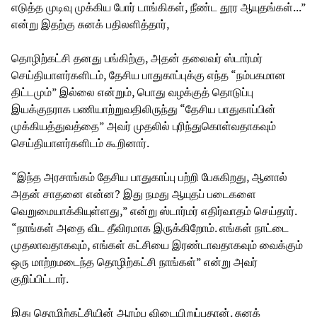
எடுத்த முடிவு முக்கிய போர் டாங்கிகள், நீண்ட தூர ஆயுதங்கள்...”
என்று இதற்கு சுனக் பதிலளித்தார்,
தொழிற்கட்சி தனது பங்கிற்கு, அதன் தலைவர் ஸ்டார்மர்
செய்தியாளர்களிடம், தேசிய பாதுகாப்புக்கு எந்த “நம்பகமான
திட்டமும்” இல்லை என்றும், பொது வழக்குத் தொடுப்பு
இயக்குநராக பணியாற்றுவதிலிருந்து “தேசிய பாதுகாப்பின்
முக்கியத்துவத்தை” அவர் முதலில் புரிந்துகொள்வதாகவும்
செய்தியாளர்களிடம் கூறினார்.
“இந்த அரசாங்கம் தேசிய பாதுகாப்பு பற்றி பேசுகிறது, ஆனால்
அதன் சாதனை என்ன? இது நமது ஆயுதப் படைகளை
வெறுமையாக்கியுள்ளது,” என்று ஸ்டார்மர் எதிர்வாதம் செய்தார்.
“நாங்கள் அதை விட தீவிரமாக இருக்கிறோம். எங்கள் நாட்டை
முதலாவதாகவும், எங்கள் கட்சியை இரண்டாவதாகவும் வைக்கும்
ஒரு மாற்றமடைந்த தொழிற்கட்சி நாங்கள்” என்று அவர்
குறிப்பிட்டார்.
இது தொழிற்கட்சியின் ஆரம்ப விடையிறுப்புதான். சுனக்