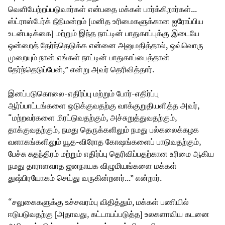
வெளியேற்றப்படுவார்கள் என்பதை மக்கள் பார்க்கிறார்கள்...
ஸ்ட்ராஸ்பேர்க் நீதிமன்றம் [மனித உரிமைகளுக்கான ஐரோப்பிய
உடன்படிக்கை] மற்றும் இந்த நாட்டின் பாதுகாப்புக்கு இடையே
ஒன்றைத் தேர்ந்தெடுக்க என்னை அனுமதித்தால், ஒவ்வொரு
முறையும் நான் எங்கள் நாட்டின் பாதுகாப்பைத்தான்
தேர்ந்தெடுப்பேன்,” என்று அவர் தெரிவித்தார்.
இனப்படுகொலை-எதிர்ப்பு மற்றும் போர்-எதிர்ப்பு
ஆர்ப்பாட்டங்களை ஒடுக்குவதற்கு வாக்குறுதியளித்த அவர்,
“மற்றவர்களை மிரட்டுவதற்கும், அச்சுறுத்துவதற்கும்,
தாக்குவதற்கும், நமது தெருக்களிலும் நமது பல்கலைக்கழக
வளாகங்களிலும் யூத-விரோத கோஷங்களைப் பாடுவதற்கும்,
பேச்சு சுதந்திரம் மற்றும் எதிர்ப்பு தெரிவிப்பதற்கான உரிமை ஆகிய
நமது தாராளவாத ஜனநாயக விழுமியங்களை மக்கள்
துஷ்பிரயோகம் செய்து வருகின்றனர்...” என்றார்.
“சலுகைகளுக்கு உச்சவரம்பு விதித்தும், மக்கள் பணியில்
ஈடுபடுவதற்கு [அதாவது, கட்டாயப்படுத்த] உலகளாவிய கடனை