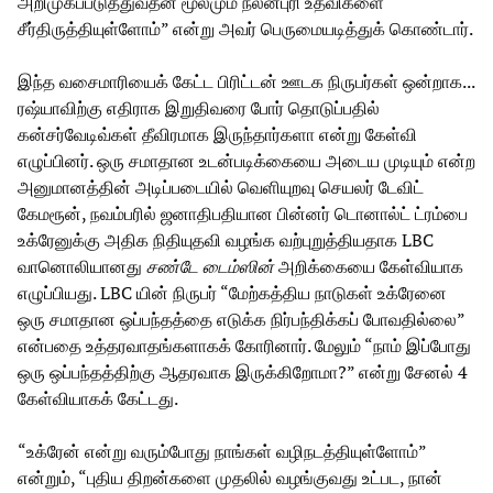
அறிமுகப்படுத்துவதன் மூலமும் நலன்புரி உதவிகளை
சீர்திருத்தியுள்ளோம்” என்று அவர் பெருமையடித்துக் கொண்டார்.
இந்த வசைமாரியைக் கேட்ட பிரிட்டன் ஊடக நிருபர்கள் ஒன்றாக...
ரஷ்யாவிற்கு எதிராக இறுதிவரை போர் தொடுப்பதில்
கன்சர்வேடிவ்கள் தீவிரமாக இருந்தார்களா என்று கேள்வி
எழுப்பினர். ஒரு சமாதான உடன்படிக்கையை அடைய முடியும் என்ற
அனுமானத்தின் அடிப்படையில் வெளியுறவு செயலர் டேவிட்
கேமரூன், நவம்பரில் ஜனாதிபதியான பின்னர் டொனால்ட் ட்ரம்பை
உக்ரேனுக்கு அதிக நிதியுதவி வழங்க வற்புறுத்தியதாக LBC
வானொலியானது
சண்டே டைம்ஸின்
அறிக்கையை கேள்வியாக
எழுப்பியது. LBC யின் நிருபர் “மேற்கத்திய நாடுகள் உக்ரேனை
ஒரு சமாதான ஒப்பந்தத்தை எடுக்க நிர்பந்திக்கப் போவதில்லை”
என்பதை உத்தரவாதங்களாகக் கோரினார். மேலும் “நாம் இப்போது
ஒரு ஒப்பந்தத்திற்கு ஆதரவாக இருக்கிறோமா?” என்று சேனல் 4
கேள்வியாகக் கேட்டது.
“உக்ரேன் என்று வரும்போது நாங்கள் வழிநடத்தியுள்ளோம்”
என்றும், “புதிய திறன்களை முதலில் வழங்குவது உட்பட, நான்