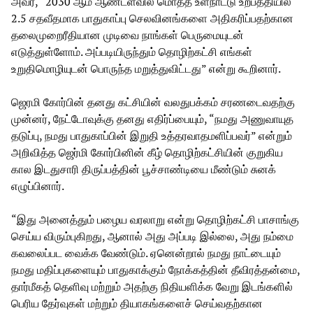
அவர், “2030 ஆம் ஆண்டளவில் மொத்த உள்நாட்டு உற்பத்தியில்
2.5 சதவீதமாக பாதுகாப்பு செலவினங்களை அதிகரிப்பதற்கான
தலைமுறைரீதியான முடிவை நாங்கள் பெருமையுடன்
எடுத்துள்ளோம். அப்படியிருந்தும் தொழிற்கட்சி எங்கள்
உறுதிமொழியுடன் பொருந்த மறுத்துவிட்டது” என்று கூறினார்.
ஜெரமி கோர்பின் தனது கட்சியின் வலதுபக்கம் சரணடைவதற்கு
முன்னர், நேட்டோவுக்கு தனது எதிர்ப்பையும், “நமது அணுவாயுத
தடுப்பு, நமது பாதுகாப்பின் இறுதி உத்தரவாதமளிப்பவர்” என்றும்
அறிவித்த ஜெர்மி கோர்பினின் கீழ் தொழிற்கட்சியின் குறுகிய
கால இடதுசாரி திருப்பத்தின் பூச்சாண்டியை மீண்டும் சுனக்
எழுப்பினார்.
“இது அனைத்தும் பழைய வரலாறு என்று தொழிற்கட்சி பாசாங்கு
செய்ய விரும்புகிறது, ஆனால் அது அப்படி இல்லை, அது நம்மை
கவலைப்பட வைக்க வேண்டும். ஏனென்றால் நமது நாட்டையும்
நமது மதிப்புகளையும் பாதுகாக்கும் நோக்கத்தின் தீவிரத்தன்மை,
தார்மீகத் தெளிவு மற்றும் அதற்கு நிதியளிக்க வேறு இடங்களில்
பெரிய தேர்வுகள் மற்றும் தியாகங்களைச் செய்வதற்கான