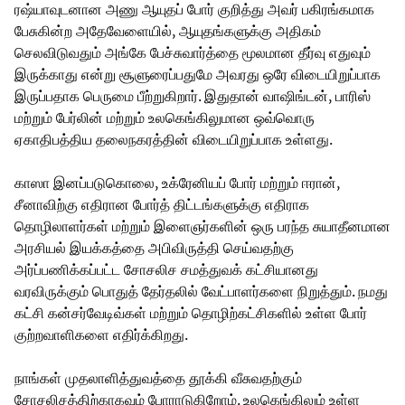
ரஷ்யாவுடனான அணு ஆயுதப் போர் குறித்து அவர் பகிரங்கமாக
பேசுகின்ற அதேவேளையில், ஆயுதங்களுக்கு அதிகம்
செலவிடுவதும் அங்கே பேச்சுவார்த்தை மூலமான தீர்வு எதுவும்
இருக்காது என்று சூளுரைப்பதுமே அவரது ஒரே விடையிறுப்பாக
இருப்பதாக பெருமை பீற்றுகிறார். இதுதான் வாஷிங்டன், பாரிஸ்
மற்றும் பேர்லின் மற்றும் உலகெங்கிலுமான ஒவ்வொரு
ஏகாதிபத்திய தலைநகரத்தின் விடையிறுப்பாக உள்ளது.
காஸா இனப்படுகொலை, உக்ரேனியப் போர் மற்றும் ஈரான்,
சீனாவிற்கு எதிரான போர்த் திட்டங்களுக்கு எதிராக
தொழிலாளர்கள் மற்றும் இளைஞர்களின் ஒரு பரந்த சுயாதீனமான
அரசியல் இயக்கத்தை அபிவிருத்தி செய்வதற்கு
அர்ப்பணிக்கப்பட்ட சோசலிச சமத்துவக் கட்சியானது
வரவிருக்கும் பொதுத் தேர்தலில் வேட்பாளர்களை நிறுத்தும். நமது
கட்சி கன்சர்வேடிவ்கள் மற்றும் தொழிற்கட்சிகளில் உள்ள போர்
குற்றவாளிகளை எதிர்க்கிறது.
நாங்கள் முதலாளித்துவத்தை தூக்கி வீசுவதற்கும்
சோசலிசத்திற்காகவும் போராடுகிறோம். உலகெங்கிலும் உள்ள