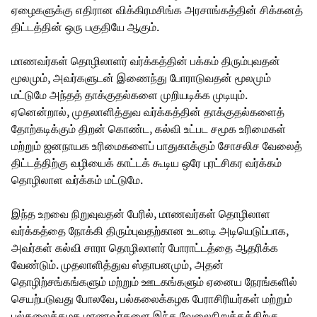
ஏழைகளுக்கு எதிரான விக்கிரமசிங்க அரசாங்கத்தின் சிக்கனத்
திட்டத்தின் ஒரு பகுதியே ஆகும்.
மாணவர்கள் தொழிலாளர் வர்க்கத்தின் பக்கம் திரும்புவதன்
மூலமும், அவர்களுடன் இணைந்து போராடுவதன் மூலமும்
மட்டுமே அந்தத் தாக்குதல்களை முறியடிக்க முடியும்.
ஏனென்றால், முதலாளித்துவ வர்க்கத்தின் தாக்குதல்களைத்
தோற்கடிக்கும் திறன் கொண்ட, கல்வி உட்பட சமூக உரிமைகள்
மற்றும் ஜனநாயக உரிமைகளைப் பாதுகாக்கும் சோசலிச வேலைத்
திட்டத்திற்கு வழியைக் காட்டக் கூடிய ஒரே புரட்சிகர வர்க்கம்
தொழிலாள வர்க்கம் மட்டுமே.
இந்த உறவை நிறுவுவதன் பேரில், மாணவர்கள் தொழிலாள
வர்க்கத்தை நோக்கி திரும்புவதற்கான உடனடி அடியெடுப்பாக,
அவர்கள் கல்வி சாரா தொழிலாளர் போராட்டத்தை ஆதரிக்க
வேண்டும். முதலாளித்துவ ஸ்தாபனமும், அதன்
தொழிற்சங்கங்களும் மற்றும் ஊடகங்களும் ஏனைய நேரங்களில்
செயற்படுவது போலவே, பல்கலைக்கழக பேராசிரியர்கள் மற்றும்
பல்கலைக்கழக மாணவர்களை இந்த வேலைநிறுத்தத்திற்கு