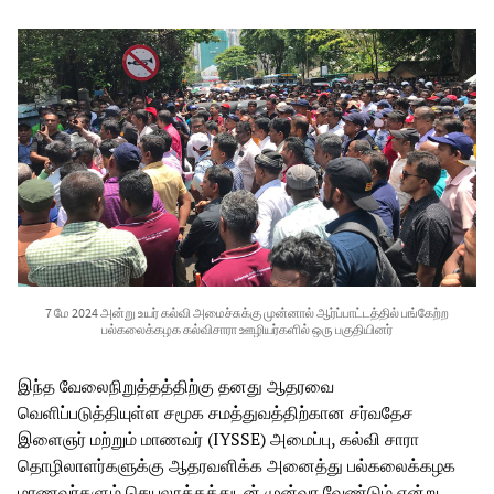
7 மே 2024 அன்று உயர் கல்வி அமைச்சுக்கு முன்னால் ஆர்ப்பாட்டத்தில் பங்கேற்ற
பல்கலைக்கழக கல்விசாரா ஊழியர்களில் ஒரு பகுதியினர்
இந்த வேலைநிறுத்தத்திற்கு தனது ஆதரவை
வெளிப்படுத்தியுள்ள சமூக சமத்துவத்திற்கான சர்வதேச
இளைஞர் மற்றும் மாணவர் (IYSSE) அமைப்பு, கல்வி சாரா
தொழிலாளர்களுக்கு ஆதரவளிக்க அனைத்து பல்கலைக்கழக
மாணவர்களும் செயலூக்கத்துடன் முன்வர வேண்டும் என்று