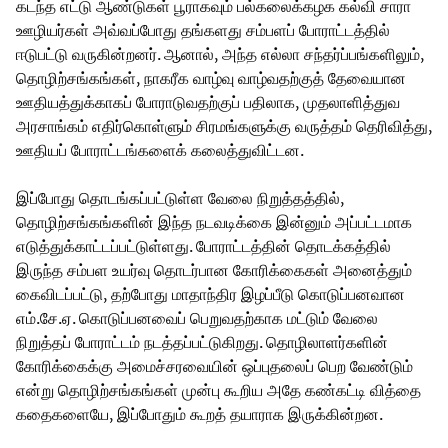
கடந்த எட்டு ஆண்டுகள் பூராகவும் பல்கலைக்கழக கல்வி சாரா
ஊழியர்கள் அவ்வப்போது தங்களது சம்பளப் போராட்டத்தில்
ஈடுபட்டு வருகின்றனர். ஆனால், அந்த எல்லா சந்தர்ப்பங்களிலும்,
தொழிற்சங்கங்கள், நாகரீக வாழ்வு வாழ்வதற்குத் தேவையான
ஊதியத்துக்காகப் போராடுவதற்குப் பதிலாக, முதலாளித்துவ
அரசாங்கம் எதிர்கொள்ளும் சிரமங்களுக்கு வருத்தம் தெரிவித்து,
ஊதியப் போராட்டங்களைக் கலைத்துவிட்டன.
இப்போது தொடங்கப்பட்டுள்ள வேலை நிறுத்தத்தில்,
தொழிற்சங்கங்களின் இந்த நடவடிக்கை இன்னும் அப்பட்டமாக
எடுத்துக்காட்டப்பட்டுள்ளது. போராட்டத்தின் தொடக்கத்தில்
இருந்த சம்பள உயர்வு தொடர்பான கோரிக்கைகள் அனைத்தும்
கைவிடப்பட்டு, தற்போது மாதாந்திர இழப்பீடு கொடுப்பனவான
எம்.சே.ஏ. கொடுப்பனவைப் பெறுவதற்காக மட்டும் வேலை
நிறுத்தப் போராட்டம் நடத்தப்பட்டுகிறது. தொழிலாளர்களின்
கோரிக்கைக்கு அமைச்சரவையின் ஒப்புதலைப் பெற வேண்டும்
என்று தொழிற்சங்கங்கள் முன்பு கூறிய அதே கண்கட்டி வித்தை
கதைகளையே, இப்போதும் கூறத் தயாராக இருக்கின்றன.