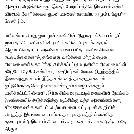
அழைப்பு விடுக்கின்றது. இந்தப் போராட்டத்தில் இலவசக் கல்வி
உரிமைக் கோரிக்கைகளுடன் மாணவர்களாகிய நாமும் பங்குபற்ற
வேண்டும்.
ஸ்ரீ லங்கா பொதுஜன முன்னணியின் ஆதரவுடன் செயல்படும்
ஜனாதிபதி ரணில் விக்கிரமசிங்கவின் அரசாங்கத்தால்
அமுல்படுத்தப்பட்ட சர்வதேச நாணய நிதியத்தின் சிக்கன
நடவடிக்கைகளால், தங்களது வாழ்க்கை மற்றும் சமூக
நிலைமைகள் தொடர்ந்து அரிக்கப்பட்டு வருகின்ற நிலைமையின்
கீழேயே 13,000 கல்விசாரா ஊழியர்கள் வேலைநிறுத்தத்தில்
இணைந்துள்ளனர். இந்த சிக்கனத் தாக்குதல்களால்
ஒட்டுமொத்த தொழிலாள வர்க்கமும் ஏழை மக்களும்
பாதிக்கப்பட்டுள்ளனர். இந்த சிக்கன நடவடிக்கைகளின் நோக்கம்
இலங்கையில் அடுத்தடுத்து ஆட்சிக்கு வந்த அரசாங்கங்கள்,
சர்வதேச வங்கிகளிடம் பெற்ற கடனை வட்டியுடன் திருப்பிச்
செலுத்தி இலங்கையை சர்வதேச மூலதனத்தின் எவ்வித
தடையுமின்றி இலாபம் அடையக்கூடிய சொர்க்கமாக ஆக்குவதே
ஆகும்.