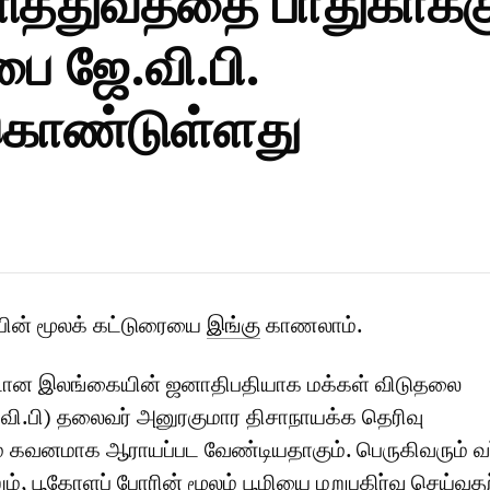
த்துவத்தை பாதுகாக்க
ை ஜே.வி.பி.
்கொண்டுள்ளது
பின் மூலக் கட்டுரையை
இங்கு
காணலாம்.
நாடான இலங்கையின் ஜனாதிபதியாக மக்கள் விடுதலை
வி.பி) தலைவர் அனுரகுமார திசாநாயக்க தெரிவு
ை கவனமாக ஆராயப்பட வேண்டியதாகும். பெருகிவரும் வர
், பூகோளப் போரின் மூலம் பூமியை மறுபகிர்வு செய்வ