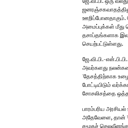
ஜே.வி.பி. ஒரு வல
ஜனரஞ்சகவாதத்திலு
ஊறிப்போனதாகும். ஜ
அமைப்புக்கள் மீத
தசாப்தங்களாக இலங
செயற்பட்டுள்ளது.
ஜே.வி.பி.-என்.பி.
அவர்களது நலன்களை
'தேசத்திற்காக உழ
போட்டியிடும் வர்க
சோசலிசத்தை ஒத்த 
பாரம்பரிய அரசியல
அதேவேளை, தான் 'வெள
சமூகச் செலவீனங்கள