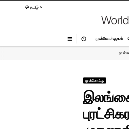
தமிழ்
முன்னோக்குகள்
நான்க
முன்னோக்கு
இலங்கை
புரட்சிக