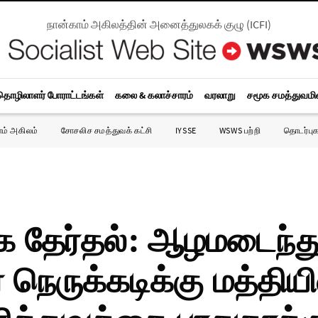
நான்காம் அகிலத்தின் அனைத்துலகக் குழு
(
ICFI
)
தொழிலாளர் போராட்டங்கள்
கலை & கலாச்சாரம்
வரலாறு
சமூக சமத்துவம
ாம் அகிலம்
சோசலிச சமத்துவக் கட்சி
IYSSE
WSWS பற்றி
தொடர்புக
 தேர்தல்: ஆழமடைந்து
ர நெருக்கடிக்கு மத்தியி