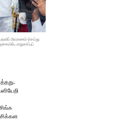
பதவிப் பிரமாணம் செய்து
ையில், பாதுகாப்புப்
த்தது.
ெளியேறி
சிங்க
 சிக்கன