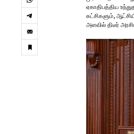
ஏகாதிபத்திய உந்து
கட்சிகளும், ஆட்ச
அளவில் திடீர் அரச