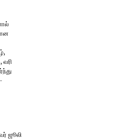
ால்
கான
்,
 வரி
்ந்து
-
வர் ஜூலி