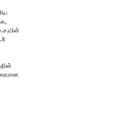
சிய
்க,
ம.ச.யின்
.8
்தின்
னகரமான