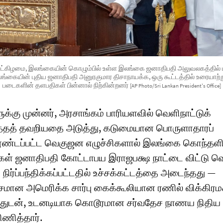
ங்கட்கிழமை, இலங்கையின் கொழும்பில் உள்ள இலங்கை ஜனாதிபதி அலுவலகத்தில் 
்கையின் புதிய ஜனாதிபதி அனுரகுமார திசாநாயக்க, ஒரு கூட்டத்தில் உரையாற்றுக
படைகளின் தளபதிகள் பின்னால் நிற்கின்றனர்
[AP Photo/Sri Lankan President's Office]
்கு முன்னர், அரசாங்கம் பாரியளவில் வெளிநாட்டுக்
்தத் தவறியதை அடுத்து, கடுமையான பொருளாதாரப்
தூண்டப்பட்ட வெகுஜன எழுச்சிகளால் இலங்கை கொந்தளி
க்கள் ஜனாதிபதி கோட்டாபய இராஜபக்ஷ நாட்டை விட்டு வ
ிர்ப்பந்திக்கப்பட்டதில் உச்சக்கட்டத்தை அடைந்தது —
சமான அமெரிக்க சார்பு கைக்கூலியான ரணில் விக்கிரம
ட்டதுடன், உடனடியாக கொடூரமான சர்வதேச நாணய நிதிய
ணித்தார்.