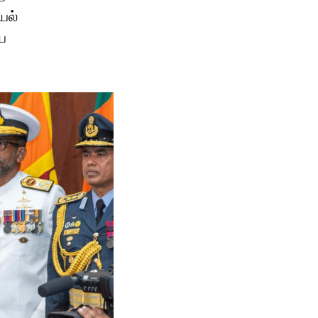
யல்
ய