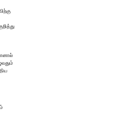
ிற்கு
ுறித்து
யானால்
ுவதும்
ுதிய
ம்