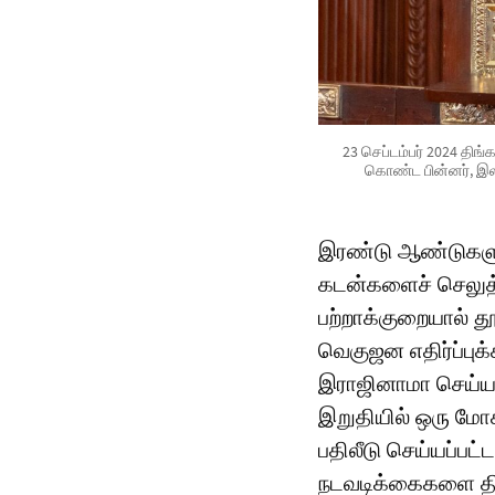
23 செப்டம்பர் 2024 தி
கொண்ட பின்னர், இலங
இரண்டு ஆண்டுகளுக
கடன்களைச் செலுத
பற்றாக்குறையால் 
வெகுஜன எதிர்ப்பு
இராஜினாமா செய்ய ந
இறுதியில் ஒரு மோ
பதிலீடு செய்யப்ப
நடவடிக்கைகளை தி