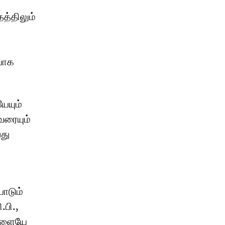
த்திலும்
யாக
ேயும்
வரையும்
து
ாடும்
.பி.,
ிகளையே