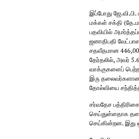
இப்போது ஜே.வி.பி.
மக்கள் சக்தி (தே.
பதவியில் அமர்த்தப்
ஜனாதிபதி வேட்பாளர
சதவீதமான 446,000
தேர்தலில், அவர் 5
வாக்குகளைப் பெற்றா
இரு தலைவர்களான 
தோல்வியை சந்தித்
சர்வதேச பத்திரிக
செய்துள்ளதாக தலைப
செய்கின்றன. இது 