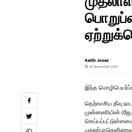
முதலாளி
பொறுப்ப
ஏற்றுக
Keith Jones
28 September 2024
இந்த மொழிபெயர்ப்
தெற்காசிய தீவு 
முன்னணியின் (ஜே.
செய்யப்பட்டுள்ளம
முரண்பாடுகளினாலும