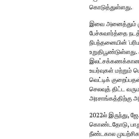
கொடுத்துள்ளது.
இவை அனைத்தும் மு
பேச்சுவார்த்தை நட
நிபந்தனையின் 'பர
உறுதிபூண்டுள்ளது.
இலட்சக்கணக்கான அ
உயர்வுகள் மற்றும்
வெட்டிக் குறைப்ப
செலவுத் திட்ட வர
அரசாங்கத்திற்கு அ
2022ல் இருந்து, 
கொண்டதோடு, பாது
நீண்டகால முயற்சி