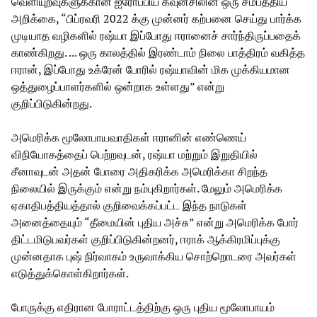
வெளியுறவுகளுக்கான ஐரோப்பிய கவுன்சிலின் ஒரு சமீபத்திய
அறிக்கை, “பிப்ரவரி 2022 க்கு முன்னர் கற்பனை செய்து பார்க்க
முடியாத வழிகளில் ரஷ்யா இப்போது ஈரானைச் சார்ந்திருப்பதைக்
காண்கிறது. ... ஒரு காலத்தில் இரண்டாம் நிலை பாத்திரம் வகித்த
ஈரான், இப்போது உக்ரேன் போரில் ரஷ்யாவின் மிக முக்கியமான
ஒத்துழைப்பாளர்களில் ஒன்றாக உள்ளது” என்று
குறிப்பிடுகின்றது.
அமெரிக்க மூலோபாயவாதிகள் ஈரானின் எண்ணெய்
விநியோகத்தைப் பெற்றவுடன், ரஷ்யா மற்றும் இறுதியில்
சீனாவுடன் அதன் போரை அதிகரிக்க அமெரிக்கா சிறந்த
நிலையில் இருக்கும் என்று நம்புகிறார்கள். மேலும் அமெரிக்க
ஏகாதிபத்தியத்தால் குறிவைக்கப்பட்ட இந்த நாடுகள்
அனைத்தையும் “தீமையின் புதிய அச்சு” என்று அமெரிக்க போர்
திட்டமிடுபவர்கள் குறிப்பிடுகின்றனர், ஈராக் ஆக்கிரமிப்புக்கு
முன்னதாக புஷ் நிர்வாகம் உருவாக்கிய சொற்றொடரை அவர்கள்
எடுத்துக்கொள்கிறார்கள்.
போருக்கு எதிரான போராட்டத்திற்கு ஒரு புதிய மூலோபாயம்