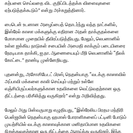
கற்பனை செய்வதை விட குறிப்பிடத்தக்க விளைவுகளை
ஏற்படுத்தக்கூடும்” என்று அச்சுறுத்தினார்.
பைடென் உடனான அழைப்பைத் தொடர்ந்து வந்த நாட்களில்,
இஸ்ரேல் காஸா மக்களுக்கு எதிரான அதன் தாக்குதல்களை
மோசமான முறையில் தீவிரப்படுத்தியது. மேலும், லெபனானில்
உள்ள ஐக்கிய நாடுகள் சபையின் அமைதி காக்கும் படையினரை
நேரடியாக தாக்கி, ஐ.நா. ஆணையையும் மீறி லெபனானில் “நீலக்
கோட்டை” தாண்டி முன்னேறியது.
புதனன்று,
அசோசியேடட் பிரஸ்
, நெதன்யாகு “வடக்கு காஸாவில்
அப்பாவி மக்களை காலி செய்யும் மற்றும் உள்ளே
எஞ்சியிருப்பவர்களுக்கான உதவிகளை வெட்டுவதற்கான ஒரு
திட்டத்தை பரிசீலித்து வருகிறார்” என்று அறிவித்தது.
மேலும் அது பின்வருமாறு எழுதியது, “இஸ்ரேலிய பிரதம மந்திரி
பென்ஜமின் நெதன்யாகு ஹமாஸ் போராளிகளைப் பட்டினி போடும்
முயற்சியில் வடக்கு காஸாவுக்கான மனிதாபிமான உதவிகளை
நிறுத்துவதற்கான ஒரு திட்டத்தை ஆராய்ந்து வருகிறார். இந்த