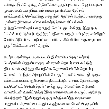
உள்ளது. இஸ்ரேலுக்கு அமெரிக்கத் துருப்புக்களை அனுப்புவதன்
மூலம், பைடென் நிர்வாகம் கமலா ஹாரிஸின் தேர்தல்
வாய்ப்புகளில் செல்வாக்கு செலுத்தி, தேர்தல் நடத்தப்படுவதற்கு
முன்னர் இராணுவ விரிவாக்கத்திற்கான திட்டங்கள்
நடந்துகொண்டிருப்பதை உறுதி செய்ய முயல்கிறது. இது ஒரு
“அக்டோபர் ஆச்சரியத்திற்கு” பதிலாக, மத்திய கிழக்கு எங்கிலும்
போரில் அமெரிக்க ஈடுபாட்டை பாரியளவில் விரிவாக்குவதற்கான
ஒரு “அக்டோபர் சதி” ஆகும்.
கடந்த புதன்கிழமை, பைடென் இஸ்ரேலிய பிரதம மந்திரி
பெஞ்சமின் நெதன்யாகுவுடன் ஈரான் தொடர்பான கூட்டுத்
திட்டங்கள் குறித்து விவாதிக்க தொலைபேசியில் தொடர்பு
கொண்டார். இந்த அழைப்பின் போது, “ஈரானில் உள்ள இராணுவ
உள்கட்டமைப்பை குறிவைக்க திட்டமிட்டுள்ளதாக நெதன்யாகு
பைடெனிடம் தெரிவித்தார்” என்று ஒரு அமெரிக்க அதிகாரி
வாஷிங்டன் போஸ்ட்டுக்கு
இந்த தொலைபேசி அழைப்பு குறித்து
விவரித்தார். “இஸ்ரேலுக்கு ஒரு சக்திவாய்ந்த ஏவுகணை
பாதுகாப்பு அமைப்பை அனுப்புவதற்கான பைடெனின் முடிவில்