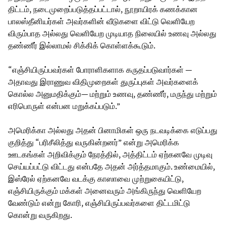
திட்டம், நடைமுறைப்படுத்தப்பட்டால், நூறாயிரக் கணக்கான
பாலஸ்தீனியர்கள் அவர்களின் வீடுகளை விட்டு வெளியேற
விரும்பாத அல்லது வெளியேற முடியாத நிலையில் உணவு அல்லது
தண்ணீர் இல்லாமல் சிக்கிக் கொள்ளக்கூடும்.
“எஞ்சியிருப்பவர்கள் போராளிகளாக கருதப்படுவார்கள் —
அதாவது இராணுவ விதிமுறைகள் துருப்புகள் அவர்களைக்
கொல்ல அனுமதிக்கும்— மற்றும் உணவு, தண்ணீர், மருந்து மற்றும்
எரிபொருள் என்பன மறுக்கப்படும்.”
அமெரிக்கா அல்லது அதன் பினாமிகள் ஒரு நடவடிக்கை எடுப்பது
குறித்து “பரிசீலித்து வருகின்றனர்” என்று அமெரிக்க
ஊடகங்கள் அறிவிக்கும் நேரத்தில், அத்திட்டம் ஏற்கனவே முடிவு
செய்யப்பட்டு விட்டது என்பதே அதன் அர்த்தமாகும். உண்மையில்,
இஸ்ரேல் ஏற்கனவே வடக்கு காஸாவை முற்றுகையிட்டு,
எஞ்சியிருக்கும் மக்கள் அனைவரும் அங்கிருந்து வெளியேற
வேண்டும் என்று கோரி, எஞ்சியிருப்பவர்களை திட்டமிட்டு
கொன்று வருகிறது.