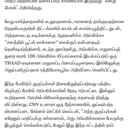
பிரதம மந்திரியின் நிலைப்பாடு காரணியாக இருந்தது” என்று
போஸ்ட்
அறிவித்தது.
வேறு வார்த்தைகளில் கூறுவதானால், ஈரானைத் தாக்குவதற்கான
நெதன்யாகுவின் திட்டங்களில் பைடென் கையெழுத்திட்டதுடன்,
அத்தகைய நடவடிக்கைக்கு ஆதரவளிக்க அமெரிக்கா
“களத்தில் பூட்ஸ் கால்களை” வைக்கும் என்பதையும்
தெளிவுபடுத்தினார். கடந்த ஞாயிறன்று, அமெரிக்க பாதுகாப்புத்
துறை சுமார் 100 அமெரிக்க சிப்பாய்களால் இயக்கப்படும் ஒரு
THAAD ஏவுகணை பாதுகாப்பு அமைப்புமுறையை இஸ்ரேலுக்கு
அனுப்பவிருப்பதாக உத்தியோகபூர்வ அறிவிப்பை வெளியிட்டது.
இந்த போரிடும் துருப்புக்கள் நிலைநிறுத்தப்படுவது மத்திய
கிழக்குப் போரில் அமெரிக்காவின் நேரடி ஈடுபாட்டை இன்னும்
கூடுதலான அளவில் விரிவாக்குவதற்கு கதவைத் திறந்து
விட்டுள்ளது.
CNN
உடனான ஒரு நேர்காணலில், ஓய்வுபெற்ற
விமானப்படை கேர்னல் செட்ரிக் லெய்டன், “அந்த துருப்புக்கள்
ஏதேனும் பாதிப்புக்கு உள்ளானால், அது அமெரிக்காவை போருக்கு
இழுத்துச் செல்லக்கூடும், மேலும் இது இந்த கட்டத்தில் நாம்