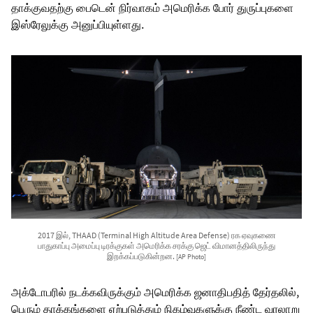
தாக்குவதற்கு பைடென் நிர்வாகம் அமெரிக்க போர் துருப்புகளை
இஸ்ரேலுக்கு அனுப்பியுள்ளது.
2017 இல், THAAD (Terminal High Altitude Area Defense) ரக ஏவுகணை
பாதுகாப்பு அமைப்பு டிரக்குகள் அமெரிக்க சரக்கு ஜெட் விமானத்திலிருந்து
இறக்கப்படுகின்றன.
[AP Photo]
அக்டோபரில் நடக்கவிருக்கும் அமெரிக்க ஜனாதிபதித் தேர்தலில்,
பெரும் தாக்கங்களை ஏற்படுத்தும் நிகழ்வுகளுக்கு நீண்ட வரலாறு