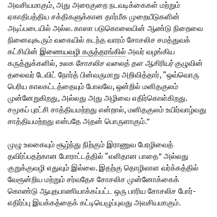
அவசியமாகும், அது அரைகுறை நடவடிக்கைகள் மற்றும்
ஏகாதிபத்திய சக்திகளுக்கான தார்மீக முறையீடுகளின்
அடிப்படையில் அல்ல. காஸா படுகொலையின் ஆண்டு நிறைவை
நினைவுகூரும் வகையில் கடந்த வாரம் சோசலிச சமத்துவக்
கட்சியின்
இணையவழி கருத்தரங்கில்
அவர் வழங்கிய
கருத்துக்களில்,
உலக சோசலிச வலைத் தள ஆசிரியர்
குழுவின்
தலைவர் டேவிட் நோர்த் பின்வருமாறு அறிவித்தார், “ஒவ்வொரு
பெரிய காலகட்டத்தையும் போலவே, ஒன்றில் மனிதகுலம்
முன்னேறுகிறது, அல்லது அது அழிவை எதிர்கொள்கிறது.
சமூகப் புரட்சி சாத்தியமற்றது என்றால், மனிதகுலம் உயிர்வாழ்வது
சாத்தியமற்றது என்பதே அதன் பொருளாகும்.”
முழு உலகையும் சூழ்ந்து நிற்கும் இராணுவ பேரழிவைத்
தவிர்ப்பதற்கான போராட்டத்தில் “எளிதான பாதை” அல்லது
குறுக்குவழி எதுவும் இல்லை. இதற்கு தொழிலாள வர்க்கத்தில்
வேரூன்றிய மற்றும் சர்வதேச சோசலிச முன்னோக்கைக்
கொண்டு ஆயுதபாணியாக்கப்பட்ட ஒரு பாரிய சோசலிச போர்-
எதிர்ப்பு இயக்கத்தைக் கட்டியெழுப்புவது அவசியமாகும்.