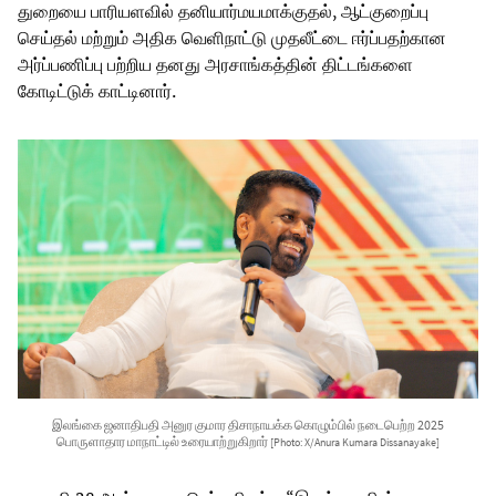
துறையை பாரியளவில் தனியார்மயமாக்குதல், ஆட்குறைப்பு
செய்தல் மற்றும் அதிக வெளிநாட்டு முதலீட்டை ஈர்ப்பதற்கான
அர்ப்பணிப்பு பற்றிய தனது அரசாங்கத்தின் திட்டங்களை
கோடிட்டுக் காட்டினார்.
இலங்கை ஜனாதிபதி அனுர குமார திசாநாயக்க கொழும்பில் நடைபெற்ற 2025
பொருளாதார மாநாட்டில் உரையாற்றுகிறார்
[Photo: X/Anura Kumara Dissanayake]