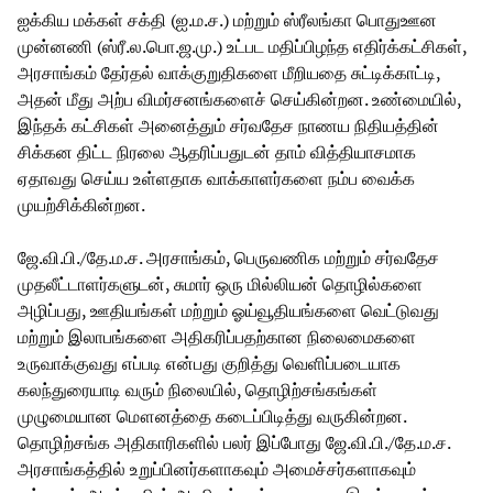
ஐக்கிய மக்கள் சக்தி (ஐ.ம.ச.) மற்றும் ஸ்ரீலங்கா பொதுஊன
முன்னணி (ஸ்ரீ.ல.பொ.ஜ.மு.) உட்பட மதிப்பிழந்த எதிர்க்கட்சிகள்,
அரசாங்கம் தேர்தல் வாக்குறுதிகளை மீறியதை சுட்டிக்காட்டி,
அதன் மீது அற்ப விமர்சனங்களைச் செய்கின்றன. உண்மையில்,
இந்தக் கட்சிகள் அனைத்தும் சர்வதேச நாணய நிதியத்தின்
சிக்கன திட்ட நிரலை ஆதரிப்பதுடன் தாம் வித்தியாசமாக
ஏதாவது செய்ய உள்ளதாக வாக்காளர்களை நம்ப வைக்க
முயற்சிக்கின்றன.
ஜே.வி.பி./தே.ம.ச. அரசாங்கம், பெருவணிக மற்றும் சர்வதேச
முதலீட்டாளர்களுடன், சுமார் ஒரு மில்லியன் தொழில்களை
அழிப்பது, ஊதியங்கள் மற்றும் ஓய்வூதியங்களை வெட்டுவது
மற்றும் இலாபங்களை அதிகரிப்பதற்கான நிலைமைகளை
உருவாக்குவது எப்படி என்பது குறித்து வெளிப்படையாக
கலந்துரையாடி வரும் நிலையில், தொழிற்சங்கங்கள்
முழுமையான மௌனத்தை கடைப்பிடித்து வருகின்றன.
தொழிற்சங்க அதிகாரிகளில் பலர் இப்போது ஜே.வி.பி./தே.ம.ச.
அரசாங்கத்தில் உறுப்பினர்களாகவும் அமைச்சர்களாகவும்