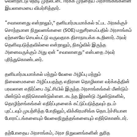
வெளிநாட்டு நேரடி முதலீட்டை ஈர்க்க முந்தைய அரசாங்கங்களின்
இயலாமையை விமர்சித்தார்.
“சவாலானது என்றாலும்,” தனியார்மயமாக்கல் உட்பட அரசுக்குச்
சொந்தமான நிறுவனங்களை (SOE) மறுசீரமைப்பதில் அரசாங்கம்
ஏற்கனவே செயல்பட்டு வருவதாக திசாநாயக்க கூறினார். அவர்
தெளிவுபடுத்தவில்லை என்றாலும், நிகழ்வில் இருந்த
அனைவருக்கும் அது ஏன் “சவாலானது” என்பதை அவர்
புரிந்துகொண்டனர்.
தனியார்மயமாக்கல் மற்றும் வேலை அழிப்பு மற்றும்
நிலைமைகளை அழிப்பபதற்கு எதிரான தொழிலாள வர்க்கத்தின்
பரவலான எதிர்ப்பை ஆட்சியில் இருந்த அரசாங்கங்கள் மீண்டும்
மீண்டும் எதிர்கொண்டுள்ளன. கடந்த இரண்டு ஆண்டுகளில்,
தொழிற்சங்கங்கள் எதிர்ப்புகளைக் கட்டுப்படுத்தவும் தடம்
புரட்டவும் முயற்சித்த போதிலும், விக்கிரமசிங்க தொடர்ச்சியான
போராட்டங்களையும் வேலைநிறுத்தங்களையும் எதிர்கொண்டார்.
தற்போதைய அரசாங்கம், அரச நிறுவனங்களின் துரித