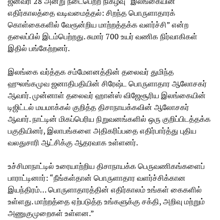
ஜனவரி 28 அன்று நடைபெற்ற நிகழ்வு “இலங்கையின்
எதிர்காலத்தை வடிவமைத்தல்: சிறந்த பொருளாதாரக்
கொள்கைகளில் வேரூன்றிய மாற்றத்தக்க வளர்ச்சி” என்ற
தலைப்பில் இடம்பெற்றது. சுமார் 700 உயர் வணிக நிர்வாகிகள்
இதில் பங்கேற்றனர்.
இலங்கை வர்த்தக சம்மேளனத்தின் தலைவர் துமிந்த
ஹுலங்கமுவ ஜனாதிபதியின் சிரேஷ்ட பொருளாதார ஆலோசகர்
ஆவார். முன்னாள் தலைவர் ஹான்ஸ் விஜேசூரிய இலங்கையின்
டிஜிட்டல் மயமாக்கல் குறித்த திசாநாயக்கவின் ஆலோசகர்
ஆவார். நாட்டின் மிகப்பெரிய நிறுவனங்களில் ஒரு குறிப்பிடத்தக்க
பகுதியினர், இலாபங்களை அதிகரிப்பதை எதிர்பார்த்து புதிய
வலதுசாரி ஆட்சிக்கு ஆதரவாக உள்ளனர்.
உச்சிமாநாட்டில் உரையாற்றிய திசாநாயக்க பெருவணிகங்களைப்
பாராட்டினார்: “நீங்கள்தான் பொருளாதார வளர்ச்சிக்கான
இயந்திரம்… பொருளாதாரத்தின் எதிர்காலம் உங்கள் கைகளில்
உள்ளது. மாற்றத்தை ஏற்படுத்த உங்களுக்கு சக்தி, அறிவு மற்றும்
அணுகுமுறைகள் உள்ளன.”