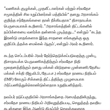
“வணிகக் குழுக்கள், முதலீட்டாளர்கள் மற்றும் சர்வதேச
சமூகத்தின் சில உறுப்பினர்கள் மத்தியில்” தனது அரசாங்கம்
குறித்த சந்தேகங்களை தான் நீக்கியதாக” திசாநாயக்க
பெருமையாகக் கூறினார். “அரசாங்கத்தின் திட்டங்களில்
நம்பிக்கையை வளர்க்க தன்னால் முடிந்தது...” என்றும் “கடந்த
இரண்டு மாதங்களாக இந்த சாதனை எங்களுக்கு ஒரு
குறிப்பிடத்தக்க மைல்கல் ஆகும்', என்றும் அவர் கூறினார்.
கடந்த செப்டம்பரில் அவர் தேர்ந்தெடுக்கப்படுவதற்கு முன்பு,
திசாநாயக்க பெருவணிகத்திற்கும் சர்வதேச நிதி
மூலதனத்திற்கும் தனது மக்கள் விடுதலை முன்னணி/தேசிய
மக்கள் சக்தி (ஜே.வி.பி./தே.ம.ச.) சர்வதேச நாணய நிதியம்
(IMF) கோரும் சிக்கனத் திட்டத்திற்கு முழுமையாக
அர்ப்பணித்துக்கொண்டுள்ளதாக உறுதியளித்தார்.
நவம்பர் நடுப்பகுதியில் அரசாங்கத்தை அமைத்ததிலிருந்து,
சர்வதேச நாணய நிதியம் அறிவுறுத்தியபடி, செலுத்தத் தவறிய
கடன்களை இந்த ஆண்டு திருப்பிச் செலுத்துவதாக