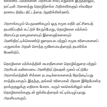
உள்ளனர். அவர்களின் அரசியல் சார்பு எதுவாக இருந்தாலும்,
நாட்டின் அனைத்து தொழிற்சங்க அதிகாரிகளும் சர்வதேச
நாணய நிதிய திட்டத்தை ஆதரிக்கின்றனர்.
அரசாங்கமும் பெருவணிகமும் ஒரு சமூக எதிர் புரட்சியைத்
தயாரிப்பதில் கூட்டுச் சேரும்போது, ​​தொழிலாள வர்க்கம்
கிராமப்புற ஏழைகளையும் இளைஞர்களையும்
அணிதிரட்டிக்கொண்டு ஜனநாயக மற்றும் சமூக உரிமைகளைப்
பாதுகாக்க அதன் சொந்த மூலோபாயத்தைத் தயாரிக்க
வேண்டும்.
தொழிலாள வர்க்கத்தின் சுயாதீனமான தொழில்துறை மற்றும்
அரசியல் வலிமையை அணிதிரட்டுவதன் மூலம் மட்டுமே
அரசாங்கத்தின் சிக்கன நடவடிக்கைகளைத் தோற்கடிப்பது
சாத்தியமாகும். இதற்கு, தங்கள் உரிமைகள் மீதான இதேபோன்ற
தாக்குதலுக்கு எதிராக போராட வரும் உலகெங்கிலும் உள்ள
தொழிலாளர்களுடன் ஐக்கியத்தைக் கட்டியெழுப்புவது
அவசியமாகும்.