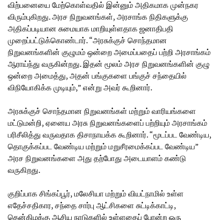
விற்பனையை மேற்கொள்வதில் இன்னும் அதிகமாக முன்நகர
விரும்புகிறது. அரச நிறுவனங்கள், அரசாங்க நிதிகளுக்கு
அதிகப்படியான சுமையாக மாறியுள்ளதாக ஜனாதிபதி
முறைப்பட்டுக்கொண்டார். “அரசுக்குச் சொந்தமான
நிறுவனங்களின் குழுமம் ஒன்றை அமைப்பதைப் பற்றி அரசாங்கம்
ஆராய்ந்து வருகின்றது. இதன் மூலம் அரச நிறுவனங்களின் குழு
ஒன்றை அமைத்து, அதன் பங்குகளை பங்குச் சந்தையில்
விநியோகிக்க முடியும்,” என்று அவர் கூறினார்.
அரசுக்குச் சொந்தமான நிறுவனங்கள் மற்றும் வாரியங்களை
மட்டுமன்றி, ஏனைய அரசு நிறுவனங்களைப் பற்றியும் அரசாங்கம்
பரிசீலித்து வருவதாக திசாநாயக்க கூறினார். “மூடப்பட வேண்டிய,
தொகுக்கப்பட வேண்டிய மற்றும் மறுசீரமைக்கப்பட வேண்டிய”
அரச நிறுவனங்களை அது தற்போது அடையாளம் கண்டு
வருகிறது.
குறிப்பாக சிங்கப்பூர், மலேசியா மற்றும் வியட்நாமில் உள்ள
எதேச்சதிகார, சந்தை சார்பு ஆட்சிகளை சுட்டிக்காட்டி,
தென்கிழக்கு ஆசிய நாடுகளில் உள்ளதைப் போன்ற ஒரு