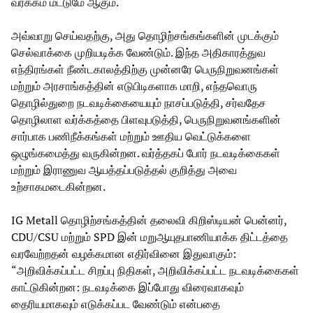
வர்க்கம் மட்டுமே ஆகும்.
அவ்வாறு செய்வதற்கு, அது தொழிற்சங்கங்களின் முடக்கும்
செல்வாக்கை முறியடிக்க வேண்டும். இந்த அதிகாரத்துவ
எந்திரங்கள் நீண்டகாலத்திற்கு முன்னரே பெருநிறுவனங்கள்
மற்றும் அரசாங்கத்தின் எடுபிடிகளாக மாறி, எந்தவொரு
தொழில்துறை நடவடிக்கையையும் நாசப்படுத்தி, சர்வதேச
தொழிலாள வர்க்கத்தை பிளவுபடுத்தி, பெருநிறுவனங்களின்
சார்பாக பணிநீக்கங்கள் மற்றும் ஊதிய வெட்டுக்களை
ஒழுங்கமைத்து வருகின்றன. வர்த்தகப் போர் நடவடிக்கைகள்
மற்றும் இராணுவ ஆயத்தப்படுத்தல் குறித்து அவை
உற்சாகமடைகின்றன.
IG Metall தொழிற்சங்கத்தின் தலைவி கிறிஸ்டியன் பென்னர்,
CDU/CSU மற்றும் SPD இன் மறுஆயுதபாணியாக்க திட்டத்தை
வரவேற்றதன் வழக்கமான எதிர்வினை இதுவாகும்:
“அறிவிக்கப்பட்ட சிறப்பு நிதிகள், அறிவிக்கப்பட்ட நடவடிக்கைகள்
காட்டுகின்றன: நடவடிக்கை இப்போது விரைவாகவும்
தைரியமாகவும் எடுக்கப்பட வேண்டும் என்பதை