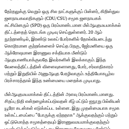
தேர்தலுக்கு வெறும் ஒரு சில நாட்களுக்குப் பின்னர், கிறிஸ்துவ
ஜனநாயகவாதிகளும் (CDU/CSU) சமூக ஜனநாயகக்
கட்சியினரும் (SPD) ஒரு பிரம்மாண்டமான மீள்ஆயுதமயமாக்கல்
திட்டத்தைத் தொடங்க முடிவு செய்துள்ளனர். 20 ஆம்
நூற்றாண்டில், இரண்டு உலகப் போர்களில் தோல்வியடைந்து
கொடூரமான குற்றங்களைச் செய்த பிறகு, ஜேர்மனியை ஒரு
ஆக்ரோஷமான இராணுவ சக்தியாக மீண்டும்
ஆயுதபாணியாக்குவதே இவர்களின் இலக்காகும். இந்த
வேலைத்திட்டத்தின் விளைவுகளானது, போர், சர்வாதிகாரம்
மற்றும் இறுதியில் அணுஆயுத பேரழிவாகும். உத்தியோகபூர்வ
பிரச்சாரத்தால் இந்த உண்மையை மறைக்க முடியாது.
மீள்ஆயுதமயமாக்கல் திட்டத்தின் அளவு பிரம்மாண்டமானது.
சிறப்பு நிதி என்றழைக்கப்படுவதன் கீழ் மட்டும் ஐநூறு பில்லியன்
யூரோ கடன்கள் எடுக்கப்பட உள்ளன. இது முதன்மையாக சமூக
உள்கட்டமைப்பை “போருக்கு ஏற்றதாக” ஆக்குவதற்கும் மற்றும்
ஒட்டுமொத்த சமூகத்தையும் இராணுவமயமாக்குவதற்கும்
பயன்படுத்தப்படும்: கட்டாய இராணுவ சேவையை மீண்டும்