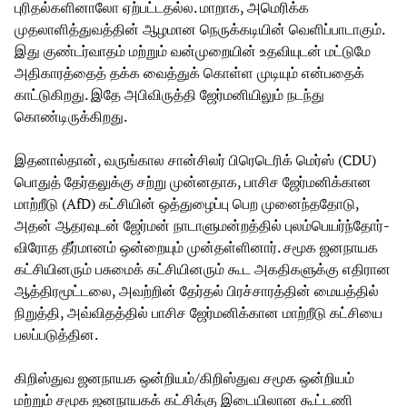
புரிதல்களினாலோ ஏற்பட்டதல்ல. மாறாக, அமெரிக்க
முதலாளித்துவத்தின் ஆழமான நெருக்கடியின் வெளிப்பாடாகும்.
இது குண்டர்வாதம் மற்றும் வன்முறையின் உதவியுடன் மட்டுமே
அதிகாரத்தைத் தக்க வைத்துக் கொள்ள முடியும் என்பதைக்
காட்டுகிறது. இதே அபிவிருத்தி ஜேர்மனியிலும் நடந்து
கொண்டிருக்கிறது.
இதனால்தான், வருங்கால சான்சிலர் பிரெடெரிக் மெர்ஸ் (CDU)
பொதுத் தேர்தலுக்கு சற்று முன்னதாக, பாசிச ஜேர்மனிக்கான
மாற்றீடு (AfD) கட்சியின் ஒத்துழைப்பு பெற முனைந்ததோடு,
அதன் ஆதரவுடன் ஜேர்மன் நாடாளுமன்றத்தில் புலம்பெயர்ந்தோர்-
விரோத தீர்மானம் ஒன்றையும் முன்தள்ளினார். சமூக ஜனநாயக
கட்சியினரும் பசுமைக் கட்சியினரும் கூட அகதிகளுக்கு எதிரான
ஆத்திரமூட்டலை, அவற்றின் தேர்தல் பிரச்சாரத்தின் மையத்தில்
நிறுத்தி, அவ்விதத்தில் பாசிச ஜேர்மனிக்கான மாற்றீடு கட்சியை
பலப்படுத்தின.
கிறிஸ்துவ ஜனநாயக ஒன்றியம்/கிறிஸ்துவ சமூக ஒன்றியம்
மற்றும் சமூக ஜனநாயகக் கட்சிக்கு இடையிலான கூட்டணி