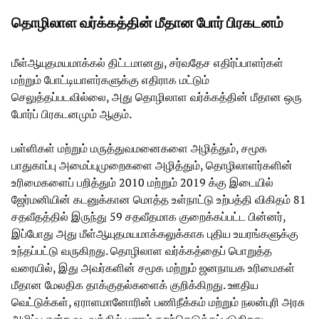
தொழிலாள வர்க்கத்தின் மீதான போர் பிரகடனம்
மீள்ஆயுதமயமாக்கல் திட்டமானது, சர்வதேச எதிர்ப்பாளர்கள்
மற்றும் போட்டியாளர்களுக்கு எதிராக மட்டும்
செலுத்தப்படவில்லை, அது தொழிலாள வர்க்கத்தின் மீதான ஒரு
போர்ப் பிரகடனமும் ஆகும்.
பள்ளிகள் மற்றும் மருத்துவமனைகளை அழித்தும், சமூக
பாதுகாப்பு அமைப்புமுறைகளை அழித்தும், தொழிலாளர்களின்
உரிமைகளைப் பறித்தும் 2010 மற்றும் 2019 க்கு இடையில்
ஜேர்மனியின் கடனுக்கான மொத்த உள்நாட்டு உற்பத்தி விகிதம் 81
சதவீதத்தில் இருந்து 59 சதவீதமாக குறைக்கப்பட்ட பின்னர்,
இப்போது அது மீள்ஆயுதமயமாக்கலுக்காக புதிய உயரங்களுக்கு
உந்தப்பட்டு வருகிறது. தொழிலாள வர்க்கத்தைப் பொறுத்த
வரையில், இது அவர்களின் சமூக மற்றும் ஜனநாயக உரிமைகள்
மீதான மேலதிக தாக்குதல்களைக் குறிக்கிறது. ஊதிய
வெட்டுக்கள், ஏராளமானோரின் பணிநீக்கம் மற்றும் நலன்புரி அரசு
அழிப்பு என்ற வடிவத்தில் பணம் கறந்தெடுக்கப்படுகிறது.