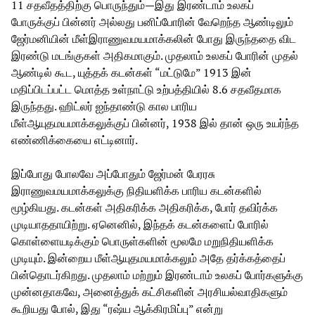
11 சதவீதத்திற்கு பொருந்தும்—இது இரண்டாம் உலகப்
போருக்குப் பின்னர் அல்லது பனிப்போரின் வேறெந்த ஆண்டிலும்
ஜேர்மனியின் மீள்இராணுவமயமாக்கலின் போது இருந்ததை விட
இரண்டு மடங்குகள் அதிகமாகும். முதலாம் உலகப் போரின் முதல்
ஆண்டில் கூட, யுத்தக் கடன்கள் “மட்டுமே” 1913 இன்
மதிப்பிடப்பட்ட மொத்த உள்நாட்டு உற்பத்தியில் 8.6 சதவீதமாக
இருந்தது. ஹிட்லர் ஐந்தாண்டு கால பாரிய
மீள்ஆயுதமயமாக்கலுக்குப் பின்னர், 1938 இல் தான் ஒரு உயர்ந்த
எண்ணிக்கையை எட்டினார்.
இப்போது போலவே அப்போதும் ஜேர்மன் பேரரசு
இராணுவமயமாக்கலுக்கு நிதியளிக்க பாரிய கடன்களில்
மூழ்கியது. கடன்கள் அதிகரிக்க அதிகரிக்க, போர் தவிர்க்க
முடியாததாயிற்று. ஏனெனில், இந்தக் கடன்களைப் போரில்
கொள்ளையடிக்கும் பொருள்களின் மூலமே மறுநிதியளிக்க
முடியும். இன்றைய மீள்ஆயுதமயமாக்கலும் அதே தர்க்கத்தைப்
பின்தொடர்கிறது. முதலாம் மற்றும் இரண்டாம் உலகப் போர்களுக்கு
முன்னதாகவே, அனைத்துக் கட்சிகளின் அரசியல்வாதிகளும்
கூறியது போல், இது “ரஷ்ய ஆக்கிரமிப்பு” என்று