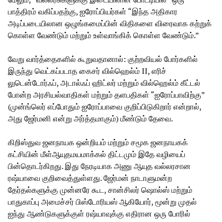
பாத்திரம் வகிப்பதற்கு, ஐரோப்பியர்கள் “இந்த அதிகார
அடிப்படையிலான ஒழுங்கமைப்பின் விதிகளை விரைவாக கற்றுக்
கொள்ள வேண்டும் மற்றும் உள்வாங்கிக் கொள்ள வேண்டும்.”
வேறு வார்த்தைகளில் கூறுவதானால்: குற்றவியல் போர்களில்
இருந்து வெட்கப்படாத கைசர் வில்ஹெல்ம் II, எரிச்
லுடென்டோர்ஃப், அடால்ஃப் ஹிட்லர் மற்றும் வில்ஹெல்ம் கீட்டல்
போன்ற அரசியல்வாதிகள் மற்றும் தளபதிகள் “ஐரோப்பாவிற்கு”
(முன்ங்லெர் எப்போதும் ஐரோப்பாவை குறிப்பிடுகிறார் என்றால்,
அது ஜேர்மனி என்று அர்த்தமாகும்) மீண்டும் தேவை.
கிறிஸ்துவ ஜனநாயக ஒன்றியம் மற்றும் சமூக ஜனநாயகக்
கட்சியின் மீள்ஆயுதமயமாக்கல் திட்டமும் இதே வழியைப்
பின்தொடர்கிறது. இது நேரடியாக அணு ஆயுத வல்லரசான
ரஷ்யாவை குறிவைத்துள்ளது. ஜேர்மன் நாடாளுமன்ற
தேர்தல்களுக்கு முன்னரே கூட, சான்சிலர் ஷொல்ஸ் மற்றும்
பாதுகாப்பு அமைச்சர் பிஸ்டோரியஸ் ஆகியோர், மூன்று முதல்
ஐந்து ஆண்டுகளுக்குள் ரஷ்யாவுக்கு எதிரான ஒரு போரில்