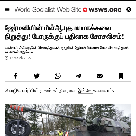
ஜேர்மனியின் மீள்ஆயுதமயமாக்கலை
நிறுத்து! போருக்குப் பதிலாக சோசலிசம்!
நான்காம் அகிலத்தின் அனைத்துலகக் குழுவின் ஜேர்மன் பிரிவான சோசலிச சமத்துவக்
கட்சியின் அறிக்கை.
17 March 2025
மொழிபெயர்ப்பின் மூலக் கட்டுரையை
இங்கே
காணலாம்.