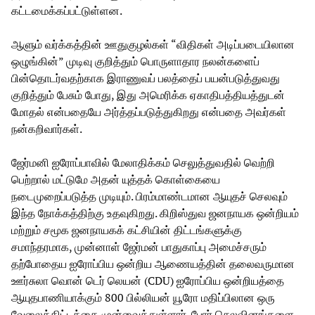
கட்டமைக்கப்பட்டுள்ளன.
ஆளும் வர்க்கத்தின் ஊதுகுழல்கள் “விதிகள் அடிப்படையிலான
ஒழுங்கின்” முடிவு குறித்தும் பொருளாதார நலன்களைப்
பின்தொடர்வதற்காக இராணுவப் பலத்தைப் பயன்படுத்துவது
குறித்தும் பேசும் போது, இது அமெரிக்க ஏகாதிபத்தியத்துடன்
மோதல் என்பதையே அர்த்தப்படுத்துகிறது என்பதை அவர்கள்
நன்கறிவார்கள்.
ஜேர்மனி ஐரோப்பாவில் மேலாதிக்கம் செலுத்துவதில் வெற்றி
பெற்றால் மட்டுமே அதன் யுத்தக் கொள்கையை
நடைமுறைப்படுத்த முடியும். பிரம்மாண்டமான ஆயுதச் செலவும்
இந்த நோக்கத்திற்கு உதவுகிறது. கிறிஸ்துவ ஜனநாயக ஒன்றியம்
மற்றும் சமூக ஜனநாயகக் கட்சியின் திட்டங்களுக்கு
சமாந்தரமாக, முன்னாள் ஜேர்மன் பாதுகாப்பு அமைச்சரும்
தற்போதைய ஐரோப்பிய ஒன்றிய ஆணையத்தின் தலைவருமான
ஊர்சுலா வொன் டெர் லெயன் (CDU) ஐரோப்பிய ஒன்றியத்தை
ஆயுதபாணியாக்கும் 800 பில்லியன் யூரோ மதிப்பிலான ஒரு
வேலைத்திட்டத்தை முன்வைத்துள்ளார். போர் செலவினங்களை