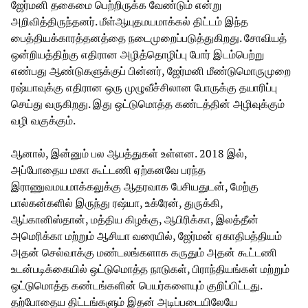
ஜேர்மனி தகைமை பெற்றிருக்க வேண்டும் என்று
அறிவித்திருந்தனர். மீள்ஆயுதமயமாக்கல் திட்டம் இந்த
பைத்தியக்காரத்தனத்தை நடைமுறைப்படுத்துகிறது. சோவியத்
ஒன்றியத்திற்கு எதிரான அழித்தொழிப்பு போர் இடம்பெற்று
எண்பது ஆண்டுகளுக்குப் பின்னர், ஜேர்மனி மீண்டுமொருமுறை
ரஷ்யாவுக்கு எதிரான ஒரு முழுவீச்சிலான போருக்கு தயாரிப்பு
செய்து வருகிறது. இது ஒட்டுமொத்த கண்டத்தின் அழிவுக்கும்
வழி வகுக்கும்.
ஆனால், இன்னும் பல ஆபத்துகள் உள்ளன. 2018 இல்,
அப்போதைய மகா கூட்டணி ஏற்கனவே பரந்த
இராணுவமயமாக்கலுக்கு ஆதரவாக பேசியதுடன், மேற்கு
பால்கன்களில் இருந்து ரஷ்யா, உக்ரேன், துருக்கி,
ஆப்கானிஸ்தான், மத்திய கிழக்கு, ஆபிரிக்கா, இலத்தீன்
அமெரிக்கா மற்றும் ஆசியா வரையில், ஜேர்மன் ஏகாதிபத்தியம்
அதன் செல்வாக்கு மண்டலங்களாக கருதும் அதன் கூட்டணி
உடன்படிக்கையில் ஒட்டுமொத்த நாடுகள், பிராந்தியங்கள் மற்றும்
ஒட்டுமொத்த கண்டங்களின் பெயர்களையும் குறிப்பிட்டது.
தற்போதைய திட்டங்களும் இதன் அடிப்படையிலேயே