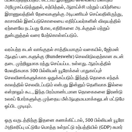
அறிமுகப்படுத்துதல், கற்பித்தல், ஆராய்ச்சி மற்றும் பயிற்சியை
இராணுவத்தின் தேவைகளுக்கு அடிபணியச் செய்வதிலிருந்து,
காசாவில் இனப்படுகொலையை எதிர்ப்பவர்களின் விஷயத்தில்
ஏற்கனவே நடப்பது போல, எதிரிகளை அடக்குதல் மற்றும்
துன்புறுத்தல் வரை மேற்கொள்ளப்படும்.
வரம்பற்ற கடன் வாங்குதல் சாத்தியமாகும் வகையில், ஜேர்மன்
ஆயுதப் படைகளுக்கு (Bundeswehr) செலவிடுவதற்கான கடன்
தடை முற்றிலுமாக ரத்து செய்யப்பட உள்ளது. ஆரம்பத்தில்
மேலதிகமாக 500 பில்லியன் யூரோக்கள் பாதுகாப்புச்
செலவினங்களுக்காக ஒதுக்கப்படும். இந்தத் தொகை எந்தக்
காலத்தில் செலவிடப்படும் என்பது இன்னும் தெளிவாக இல்லை
என்றாலும் கூட, இந்த பிரம்மாண்டமான தொகைகளை இரண்டு
உலகப் போர்களுக்கு முந்தைய மீள்ஆயுதமயமாக்கலுடன் மட்டுமே
ஒப்பிட முடியும்.
ஒரு வருடத்திற்கு இதனை கணக்கிட்டால், 500 பில்லியன் யூரோ
அதிகரிப்பு மட்டுமே மொத்த உள்நாட்டு உற்பத்தியில் (GDP) சுமார்