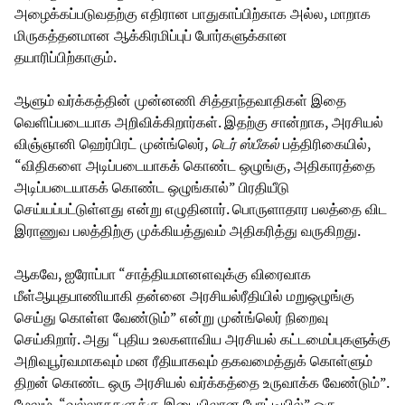
அழைக்கப்படுவதற்கு எதிரான பாதுகாப்பிற்காக அல்ல, மாறாக
மிருகத்தனமான ஆக்கிரமிப்புப் போர்களுக்கான
தயாரிப்பிற்காகும்.
ஆளும் வர்க்கத்தின் முன்னணி சித்தாந்தவாதிகள் இதை
வெளிப்படையாக அறிவிக்கிறார்கள். இதற்கு சான்றாக, அரசியல்
விஞ்ஞானி ஹெர்பிரட் முன்ங்லெர்,
டெர் ஸ்பீகல்
பத்திரிகையில்,
“விதிகளை அடிப்படையாகக் கொண்ட ஒழுங்கு, அதிகாரத்தை
அடிப்படையாகக் கொண்ட ஒழுங்கால்” பிரதியீடு
செய்யப்பட்டுள்ளது என்று எழுதினார். பொருளாதார பலத்தை விட
இராணுவ பலத்திற்கு முக்கியத்துவம் அதிகரித்து வருகிறது.
ஆகவே, ஐரோப்பா “சாத்தியமானளவுக்கு விரைவாக
மீள்ஆயுதபாணியாகி தன்னை அரசியல்ரீதியில் மறுஒழுங்கு
செய்து கொள்ள வேண்டும்” என்று முன்ங்லெர் நிறைவு
செய்கிறார். அது “புதிய உலகளாவிய அரசியல் கட்டமைப்புகளுக்கு
அறிவுபூர்வமாகவும் மன ரீதியாகவும் தகவமைத்துக் கொள்ளும்
திறன் கொண்ட ஒரு அரசியல் வர்க்கத்தை உருவாக்க வேண்டும்”.
மேலும், “வல்லரசுகளுக்கு இடையிலான போட்டியில்” ஒரு