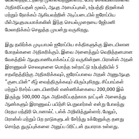
அதிகரிப்பதன் மூலம், ஆயுத அமைப்புகள், உற்பத்தி திறன்கள்
மற்றும் நோக்கம் ஆகியவற்றின் அடிப்படையில் ஐரோப்பிய
மீள்ஆயுதமயமாக்கலின் இந்த செயல்முறையை ஜேர்மனி
மேலாதிக்கம் செலுத்த முயன்று வருகிறது.
இது தவிர்க்க முடியாமல் ஐரோப்பிய சக்திகளுக்கு இடையிலான
மோதல்களை அதிகரிக்கும். இவை அனைத்தும் வெறித்தனமான
வேகத்தில் ஆயுதபாணியாக்கப்பட்டு வருகின்றன. பிரான்ஸ் அதன்
இராணுவச் செலவுகளை மொத்த உள்நாட்டு உற்பத்தியில் 5
சதவீதத்திற்கு அதிகரிக்கவும், ஐரோப்பாவை அதன் அணுஆயுத
“குடையின்” கீழ் வைத்திருக்கவும் விரும்புகிறது. சிப்பாய்கள்
மற்றும் ரிசர்வ் படையினரின் எண்ணிக்கையை 200,000 இல்
இருந்து 500,000 ஆக அதிகரிப்பதற்காக நாட்டின் அனைத்து
ஆண்களும் இராணுவப் பயிற்சி பெறுவார்கள் என்று போலந்து
பிரதம மந்திரி டொனால்ட் டஸ்க் அறிவித்துள்ளார். மேலும்,
பிரான்ஸ் மற்றும் பிற நாடுகளுடன் சேர்ந்து உக்ரேனுக்கு தனது
சொந்த துருப்புக்களை அனுப்ப பிரிட்டன் தயாராக உள்ளது.