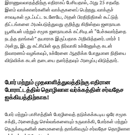
இராணுவவாதத்திற்கு எதிராகப் பேசியதால், அது 25 சதவீத
இளம் வாக்காளர்களின் வாக்குகளைப் பெற்றது. வாக்குச்
சாவடிகள் மூடப்பட்ட உடனேயே, அதன் பிரதிநிதிகள் கூட்டுத்
திட்டங்களை அமல்படுத்துவது குறித்து கிறிஸ்தவ ஜனநாயக
யூனியன் மற்றும் சமூக ஜனநாயகக் கட்சியுடன் “பேச்சுவார்த்தை
நடத்த தாங்கள்” தயாராக இருப்பதாக அறிவித்தனர். மார்ச் 1
அன்று, இடது கட்சியின் ஒரு நிர்வாகி உக்ரேனுக்கு கடன்
நிவாரணம் வழங்கவும், உக்ரேனை ஆதரிக்க போதுமான நிதியை
விடுவிக்க கடன் தடையை தளர்த்தவும் அழைப்பு விடுத்தார்.
போர் மற்றும் முதலாளித்துவத்திற்கு எதிரான
போராட்டத்தில் தொழிலாள வர்க்கத்தின் சர்வதேச
ஐக்கியத்திற்காக!
போர் மற்றும் பாசிசத்தின் பேரழிவைத் தடுக்கக்கூடிய ஒரே சமூக
சக்தி, அனைத்து செல்வங்களையும் உருவாக்கி, போர்கள் மற்றும்
நெருக்கடிகளின் சுமைகளைத் தாங்கிவரும் சர்வதேச தொழிலாள