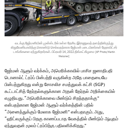
வடக்கு ஜேர்மனியின் முன்ஸ்டரில் உள்ள தேசிய இராணுவத் தளத்திலிருந்து
லிதுவேனியாவிற்கு கொண்டு செல்வதற்காக ஜேர்மன் படையினர்கள் ஹோவிட்சர்
டாங்கிகளை ஏற்றுகிறார்கள். பிப்ரவரி 14, 2022 திங்கட்கிழமை
[AP Photo/Martin
Meissner]
ஜேர்மன் ஆளும் வர்க்கம், அமெரிக்காவில் பாசிச ஜனாதிபதி
டொனால்ட் ட்ரம்ப் பின்பற்றி வருகின்ற அதே பாதையையே
பின்பற்றுகிறது என்று சோசலிச சமத்துவக் கட்சி (SGP)
கூட்டாட்சித் தேர்தல்களுக்கான அதன் தேர்தல் அறிக்கையில்
எழுதியது. “அமெரிக்காவை மீண்டும் சிறந்ததாக்கு”
என்பதற்கான ஜேர்மன் ஆளும் வர்க்கத்தின் பதில்
“அனைத்துக்கும் மேலாக ஜேர்மனி” என்பதாகும். அது,
“ஹிட்லருக்குப் பிறகு காணப்படாத வேகத்தில் மீண்டும் ஆயுதம்
ஏந்துவதன் மூலம் ட்ரம்பிற்கு பதிலளிக்கிறது.”