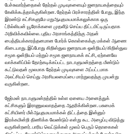
பேச்சுவார்த்தைகள் தேர்தல் முடிவுகளையும் ஜனநாயகத்தையும்
கேலிக்கூத்தாக்குகின்றன. தேர்தல் பிரச்சாரத்தின் போது, இந்த
இரண்டு கட்சிகளுமே மறுஆயுதமயமாக்கலுக்காக ஒரு
ட்ரில்லியன் யூரோக்களை முதலீடு செய்ய திட்டமிட்டிருப்பதாக
அறிவிக்கவில்லை. புதிய அரசாங்கத்திற்கு அதன்
பைத்தியக்காரத்தனமான போர்க் கொள்கைக்கு மக்கள் ஆணை
கிடையாது. இப்போது கிறிஸ்துவ ஜனநாயக ஒன்றியம்/கிறிஸ்துவ
சமூக ஒன்றியம் மற்றும் சமூக ஜனநாயகக் கட்சி, ஏற்கனவே
வாக்களிப்பில் தோற்கடிக்கப்பட்ட நாடாளுமன்றத்தை மீண்டும்
கூட்டுவதன் மூலமாக தேர்தல் முடிவுகளை அப்பட்டமாக
அலட்சியம் செய்து அரசியலமைப்பை மாற்றுவதற்கு முயன்று
வருகின்றன.
ஜேர்மன் நாடாளுமன்றத்தில் உள்ள ஏனைய அனைத்துக்
கட்சிகளும் இராணுவவாதத்தை ஆதரிக்கின்றன. பசுமைக்
கட்சியினர் மீள்ஆயுதமயமாக்கல் திட்டத்தை இன்னும்
இரக்கமின்றி திணிக்க வேண்டும் என்று கூட அழைப்பு விடுத்து
வருகின்றனர். பாரிய வெட்டுக்கள் மூலம் பெரும் தொகைகள்
திரட்டப்பட வேண்டும்; உளவுத்துறை அமைப்புக்கள் போன்ற பிற