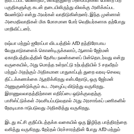
பகுதிகளுக்கு கடன் தடையிலிருந்து விலக்கு அளிக்கப்பட
வேண்டும் என்று அவர்கள் வாதிடுகின்றனர். இந்த முன்னாள்
அமைதிவாதிகள் மிக மோசமான போர் வெறியர்களாக தற்போது
மாறிவிட்டனர்.
ரஷ்யா மற்றும் ஐரோப்பா விடயத்தில் AfD தந்திரோபாய
வேறுபாடுகளைக் கொண்டிருக்கலாம், ஆனால் ஜேர்மன்
ஏகாதிபத்தியத்தின் தேசிய நலன்களைப் பின்தொடர்வது என்று
வருகையில், அது மொத்த உள்நாட்டு உற்பத்தியில் 5 சதவீதம்
மற்றும் அதற்கும் அதிகமான பாதுகாப்புத் துறை வரவு-செலவு
திட்டக்கணக்கை ஆதரிக்கிறது என்பதோடு, ஒரு ஜேர்மன்
அணுகுண்டுக்கும் கூட அழைப்பு விடுத்து வருகிறது.
இராணுவவாதத்திற்கான எதிர்ப்பை ஒடுக்குவதற்கு
பாசிஸ்ட்டுக்கள் அவசியப்படுவதால் அது அரசாங்கப் பணிகளில்
நேரடியாக ஈடுபடுவது அதிகரித்து வருகிறது.
இடது கட்சி குறிப்பிடத்தக்க வகையில் ஒரு இழிந்த பாத்திரத்தை
வகித்து வருகிறது. தேர்தல் பிரச்சாரத்தின் போது AfD மற்றும்