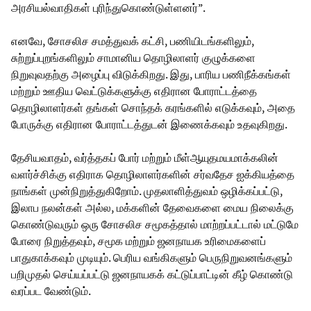
அரசியல்வாதிகள் புரிந்துகொண்டுள்ளனர்”.
எனவே, சோசலிச சமத்துவக் கட்சி, பணியிடங்களிலும்,
சுற்றுப்புறங்களிலும் சாமானிய தொழிலாளர் குழுக்களை
நிறுவுவதற்கு அழைப்பு விடுக்கிறது. இது, பாரிய பணிநீக்கங்கள்
மற்றும் ஊதிய வெட்டுக்களுக்கு எதிரான போராட்டத்தை
தொழிலாளர்கள் தங்கள் சொந்தக் கரங்களில் எடுக்கவும், அதை
போருக்கு எதிரான போராட்டத்துடன் இணைக்கவும் உதவுகிறது.
தேசியவாதம், வர்த்தகப் போர் மற்றும் மீள்ஆயுதமயமாக்கலின்
வளர்ச்சிக்கு எதிராக தொழிலாளர்களின் சர்வதேச ஐக்கியத்தை
நாங்கள் முன்நிறுத்துகிறோம். முதலாளித்துவம் ஒழிக்கப்பட்டு,
இலாப நலன்கள் அல்ல, மக்களின் தேவைகளை மைய நிலைக்கு
கொண்டுவரும் ஒரு சோசலிச சமூகத்தால் மாற்றப்பட்டால் மட்டுமே
போரை நிறுத்தவும், சமூக மற்றும் ஜனநாயக உரிமைகளைப்
பாதுகாக்கவும் முடியும். பெரிய வங்கிகளும் பெருநிறுவனங்களும்
பறிமுதல் செய்யப்பட்டு ஜனநாயகக் கட்டுப்பாட்டின் கீழ் கொண்டு
வரப்பட வேண்டும்.