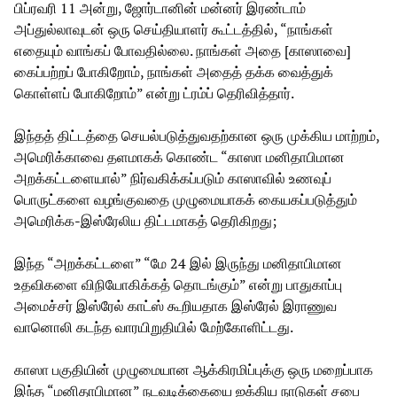
பிப்ரவரி 11 அன்று, ஜோர்டானின் மன்னர் இரண்டாம்
அப்துல்லாவுடன் ஒரு செய்தியாளர் கூட்டத்தில், “நாங்கள்
எதையும் வாங்கப் போவதில்லை. நாங்கள் அதை [காஸாவை]
கைப்பற்றப் போகிறோம், நாங்கள் அதைத் தக்க வைத்துக்
கொள்ளப் போகிறோம்” என்று ட்ரம்ப் தெரிவித்தார்.
இந்தத் திட்டத்தை செயல்படுத்துவதற்கான ஒரு முக்கிய மாற்றம்,
அமெரிக்காவை தளமாகக் கொண்ட “காஸா மனிதாபிமான
அறக்கட்டளையால்” நிர்வகிக்கப்படும் காஸாவில் உணவுப்
பொருட்களை வழங்குவதை முழுமையாகக் கையகப்படுத்தும்
அமெரிக்க-இஸ்ரேலிய திட்டமாகத் தெரிகிறது;
இந்த “அறக்கட்டளை” “மே 24 இல் இருந்து மனிதாபிமான
உதவிகளை விநியோகிக்கத் தொடங்கும்” என்று பாதுகாப்பு
அமைச்சர் இஸ்ரேல் காட்ஸ் கூறியதாக இஸ்ரேல் இராணுவ
வானொலி கடந்த வாரயிறுதியில் மேற்கோளிட்டது.
காஸா பகுதியின் முழுமையான ஆக்கிரமிப்புக்கு ஒரு மறைப்பாக
இந்த “மனிதாபிமான” நடவடிக்கையை ஐக்கிய நாடுகள் சபை