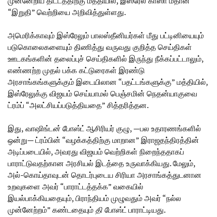
முன்னேறிய திட்டத்திற்கு மத்தியில், இஸ்ரேல் காஸா மீதான
“இறுதி” வெற்றியை அறிவித்துள்ளது.
அமெரிக்காவும் இஸ்ரேலும் பாலஸ்தீனியர்கள் மீது பட்டினியையும்
படுகொலைகளையும் திணித்து வருவது குறித்த செய்திகள்
ஊடகங்களின் தலைப்புச் செய்திகளில் இருந்து நீக்கப்பட்டாலும்,
எண்ணற்ற முதல் பக்க கட்டுரைகள் இரண்டு
அரசாங்கங்களுக்கும் இடையிலான “பதட்டங்களுக்கு” மத்தியில்,
இஸ்ரேலுக்கு விஜயம் செய்யாமல் பெஞ்சமின் நெதன்யாகுவை
ட்ரம்ப் “அலட்சியப்படுத்தியதை” சித்தரித்தன.
இது,
வாஷிங்டன் போஸ்ட்
ஆசிரியர் குழு, —பல உதாரணங்களில்
ஒன்று— ட்ரம்பின் “வழக்கத்திற்கு மாறான” இராஜதந்திரத்தின்
அடிப்படையில், அவரது விஜயம் வெற்றிகள் நிறைந்ததாகப்
பாராட்டுவதற்கான அரசியல் இடத்தை உருவாக்கியது. மேலும்,
அல்-கொய்தாவுடன் தொடர்புடைய சிரியா அரசாங்கத்துடனான
உறவுகளை அவர் “பாராட்டத்தக்க” வகையில்
இயல்பாக்கியதையும், பிராந்தியம் முழுவதும் அவர் “நல்ல
முன்னேற்றம்” கண்டதையும்
தி போஸ்ட்
பாராட்டியது.