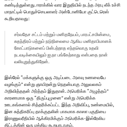
கண்டித்துள்ளது. ஈராக்கில் வார இறுதியில் நடந்த அரபு லீக் உச்சி
மாநாட்டில் பொதுச்செயலாளர் அன்டோனியோ குட்டெரெஸ்
கூறியதாவது:
சர்வதேச சட்டம் மற்றும் மனிதநேயம், பாரபட்சமின்மை,
சுதந்திரம் மற்றும் நடுநிலைமை ஆகிய மனிதாபிமானக்
கோட்பாடுகளைப் பின்பற்றாத எந்தவொரு உதவி
நடவடிக்கையிலும் ஐ.நா பங்கேற்காது என்பதை நான்
வலியுறுத்துகிறேன்.
இஸ்ரேல் “மக்களுக்கு ஒரு அடிப்படை அளவு உணவையே
வழங்கும்” என்று ஞாயிறன்று நெதன்யாகு அலுவலகம்
அறிவித்ததன் அர்த்தம் இதுதான். அமெரிக்க “அழுத்தம்”
காரணமாக ஒரு “திருப்புமுனை” என்று அமெரிக்க
ஊடகங்களால் சித்தரிக்கப்பட்ட இந்த அறிவிப்பு, உண்மையில்,
இன சுத்திகரிப்பு தாக்குதலின் பாகமாக காஸா பகுதியை
இராணுவரீதியில் ஆக்கிரமிக்கும் அமெரிக்க-இஸ்ரேலிய
திட்டத்தின் ஒரு மத்திய கூறுபாடாகும்.