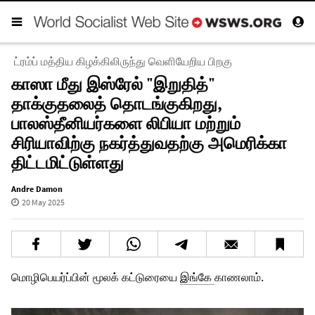
ட்ரம்ப் மத்திய கிழக்கிலிருந்து வெளியேறிய பிறகு
காஸா மீது இஸ்ரேல் "இறுதித்"
தாக்குதலைத் தொடங்குகிறது,
பாலஸ்தீனியர்களை லிபியா மற்றும்
சிரியாவிற்கு நகர்த்துவதற்கு அமெரிக்கா
திட்டமிட்டுள்ளது
Andre Damon
20 May 2025
மொழிபெயர்ப்பின் மூலக் கட்டுரையை
இங்கே
காணலாம்.