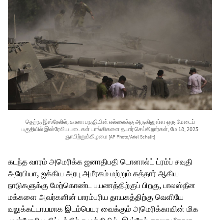
தெற்கு இஸ்ரேலில், காஸா பகுதியின் எல்லைக்கு அருகிலுள்ள ஒரு மேடைப்
பகுதியில் இஸ்ரேலிய படைகள் டாங்கிகளை தயார் செய்கிறார்கள், மே 18, 2025
ஞாயிற்றுக்கிழமை
[AP Photo/Ariel Schalit]
கடந்த வாரம் அமெரிக்க ஜனாதிபதி டொனால்ட் ட்ரம்ப் சவுதி
அரேபியா, ஐக்கிய அரபு அமீரகம் மற்றும் கத்தார் ஆகிய
நாடுகளுக்கு மேற்கொண்ட பயணத்திற்குப் பிறகு, பாலஸ்தீன
மக்களை அவர்களின் பாரம்பரிய தாயகத்திற்கு வெளியே
வலுக்கட்டாயமாக இடம்பெயர வைக்கும் அமெரிக்காவின் மிக