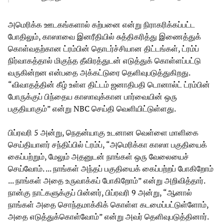
அமெரிக்க ஊடகங்களால் கற்பனை என்று நிராகரிக்கப்பட்ட
போதிலும், காஸாவை இனரீதியில் சுத்திகரித்து இணைத்துக்
கொள்வதற்கான ட்ரம்பின் தொடர்ச்சியான திட்டங்கள், ட்ரம்ப்
நிர்வாகத்தால் மிகுந்த தீவிரத்துடன் எடுத்துக் கொள்ளப்பட்டு
வருகின்றன என்பதை அக்கட்டுரை தெளிவுபடுத்துகிறது.
“விவாதத்தின் கீழ் உள்ள திட்டம் ஜனாதிபதி டொனால்ட் ட்ரம்பின்
போருக்குப் பிந்தைய காஸாவுக்கான பார்வையின் ஒரு
பகுதியாகும்” என்று NBC செய்தி வெளியிட்டுள்ளது.
பிப்ரவரி 5 அன்று, நெதன்யாகு உடனான வெள்ளை மாளிகை
செய்தியாளர் சந்திப்பில் ட்ரம்ப், “அமெரிக்கா காஸா பகுதியைக்
கைப்பற்றும், மேலும் அதனுடன் நாங்கள் ஒரு வேலையைச்
செய்வோம். ... நாங்கள் அந்தப் பகுதியைக் கைப்பற்றப் போகிறோம்
... நாங்கள் அதை உருவாக்கப் போகிறோம்” என்று அறிவித்தார்.
நான்கு நாட்களுக்குப் பின்னர், பிப்ரவரி 9 அன்று, “ஆனால்
நாங்கள் அதை சொந்தமாக்கிக் கொள்ள கடமைப்பட்டுள்ளோம்,
அதை எடுத்துக்கொள்வோம்” என்று அவர் தெளிவுபடுத்தினார்.