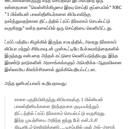
ஊடகங்களிலிருந்து எந்த செய்தியும் இடம்பெறாத ஒரு
உன்னதமான “வெள்ளிக்கிழமை இரவு செய்தி குப்பையில்” NBC
“1 மில்லியன் பாலஸ்தீனியர்களை லிபியாவிற்கு
நகர்த்துவதற்கான திட்டத்தில் ட்ரம்ப் நிர்வாகம் செயல்பட்டு
வருகிறது” என்ற தலைப்பில் ஒரு செய்தியை வெளியிட்டது.
ட்ரம்ப் மத்திய கிழக்கில் இருந்த சமயத்தில், அவரது நிர்வாகம்
லிபியா மற்றும் சிரியாவுடன் முன்கூட்டியே பேச்சுவார்த்தைகளில்
இருந்தது என்பதை அந்தக் கட்டுரை வெளிப்படுத்தியது. இந்த
இரண்டு நாடுகளின் அரசாங்கங்களும் அமெரிக்க-ஆதரவிலான
இஸ்லாமிய கிளர்ச்சிகளால் தூக்கியெறியப்பட்டன.
அந்த ஒளிபரப்பாளர் கூறியதாவது:
காஸா பகுதியிலிருந்து லிபியாவுக்கு 1 மில்லியன்
பாலஸ்தீனியர்களை நிரந்தரமாக குடியமர்த்தும்
திட்டத்தில் ட்ரம்ப் நிர்வாகம் செயல்பட்டு வருகிறது.
இந்த முயற்சியை அறிந்த ஐந்து பேர்
என்.பி.சி
நியூஸிடம்
தெரிவித்தனர். ... டிசம்பரில் பஷர் அல்-அசாத்