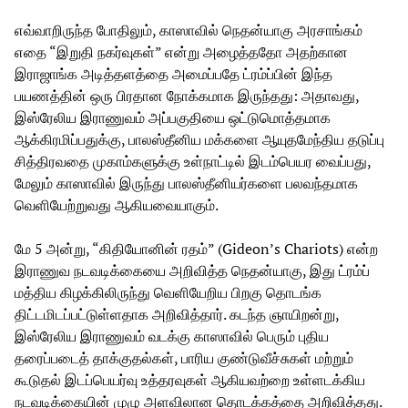
எவ்வாறிருந்த போதிலும், காஸாவில் நெதன்யாகு அரசாங்கம்
எதை “இறுதி நகர்வுகள்” என்று அழைத்ததோ அதற்கான
இராஜாங்க அடித்தளத்தை அமைப்பதே ட்ரம்ப்பின் இந்த
பயணத்தின் ஒரு பிரதான நோக்கமாக இருந்தது: அதாவது,
இஸ்ரேலிய இராணுவம் அப்பகுதியை ஒட்டுமொத்தமாக
ஆக்கிரமிப்பதுக்கு, பாலஸ்தீனிய மக்களை ஆயுதமேந்திய தடுப்பு
சித்திரவதை முகாம்களுக்கு உள்நாட்டில் இடம்பெயர வைப்பது,
மேலும் காஸாவில் இருந்து பாலஸ்தீனியர்களை பலவந்தமாக
வெளியேற்றுவது ஆகியவையாகும்.
மே 5 அன்று, “கிதியோனின் ரதம்” (Gideon’s Chariots) என்ற
இராணுவ நடவடிக்கையை அறிவித்த நெதன்யாகு, இது ட்ரம்ப்
மத்திய கிழக்கிலிருந்து வெளியேறிய பிறகு தொடங்க
திட்டமிடப்பட்டுள்ளதாக அறிவித்தார். கடந்த ஞாயிறன்று,
இஸ்ரேலிய இராணுவம் வடக்கு காஸாவில் பெரும் புதிய
தரைப்படைத் தாக்குதல்கள், பாரிய குண்டுவீச்சுகள் மற்றும்
கூடுதல் இடப்பெயர்வு உத்தரவுகள் ஆகியவற்றை உள்ளடக்கிய
நடவடிக்கையின் முழு அளவிலான தொடக்கத்தை அறிவித்தது.