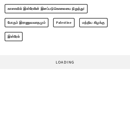
காஸாவில் இஸ்ரேலின் இனப்படுகொலையை நிறுத்து!
போரும் இராணுவவாதமும்
Palestine
மத்திய கிழக்கு
இஸ்ரேல்
LOADING