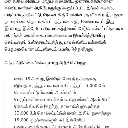
மனிதநேய அகாடமி மற்றும் இஸ்ரேலிய ஜனநாயகத்திற்கான
கல்வியாளர்கள் ஆகியோருக்கு அனுப்பப்பட்ட இந்தக் கடிதம்,
மார்ச் மாதத்தில் “ஆபரேஷன் கிதியோனின் ரதம்” என்ற இராணுவ
நடவடிக்கை தொடங்கப்பட்டதற்கான எதிர்வினையாகும். இது,
இப்போது இஸ்ரேலிய அரசாங்கத்தினால் மேற்கொள்ளப்பட்டுவரும்
பகிரங்கக் கொள்கையான காஸாவை இனச்சுத்திகரிப்பு
செய்வதைப் பின்தொடர்வதிற்கு, பாலஸ்தீனிய மக்களின்
பெருமளவிலான பட்டினியைப் பயன்படுத்துகிறது.
அந்த அறிக்கை பின்வருமாறு அறிவிக்கிறது:
மார்ச் 18 அன்று, இஸ்ரேல் போர் நிறுத்தத்தை
மீறியதிலிருந்து, காஸாவில் கிட்டத்தட்ட 3,000 பேர்
கொல்லப்பட்டுள்ளனர். அவர்களில்
பெரும்பான்மையானவர்கள் பொதுமக்கள் ஆவர். போர்
தொடங்கியதில் இருந்து, காஸாவில் குறைந்தது
53,000 பேர் கொல்லப்பட்டுள்ளனர். இதில் குறைந்தது
15,000 குழந்தைகளும், 41 இஸ்ரேலிய
பணயக்கைதிகளும் அடங்குவர். அதே நேரத்தில், பல