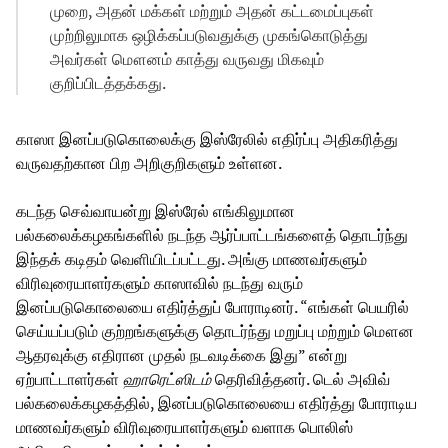
முறை, அதன் மக்கள் மற்றும் அதன் கட்டமைப்புகள்
முற்றிலுமாக ஒழிக்கப்படுவதுக்கு முகங்கொடுத்து
அவர்கள் மௌனம் காத்து வருவது மிகவும்
குறிப்பிடத்தக்கது.
காஸா இனப்படுகொலைக்கு இஸ்ரேலில் எதிர்ப்பு அதிகரித்து
வருவதற்கான பிற அறிகுறிகளும் உள்ளன.
கடந்த செவ்வாயன்று இஸ்ரேல் எங்கிலுமான
பல்கலைக்கழகங்களில் நடந்த ஆர்ப்பாட்டங்களைத் தொடர்ந்து
இந்தக் கடிதம் வெளியிடப்பட்டது. அங்கு மாணவர்களும்
விரிவுரையாளர்களும் காஸாவில் நடந்து வரும்
இனப்படுகொலையை எதிர்த்துப் போராடினர். “எங்கள் பெயரில்
செய்யப்படும் குற்றங்களுக்கு தொடர்ந்து மறுப்பு மற்றும் மௌன
ஆதரவுக்கு எதிரான முதல் நடவடிக்கை இது” என்று
ஏற்பாட்டாளர்கள்
ஹாரெட்ஸிடம்
தெரிவித்தனர். டெல் அவிவ்
பல்கலைக்கழகத்தில், இனப்படுகொலையை எதிர்த்து போராடிய
மாணவர்களும் விரிவுரையாளர்களும் வளாக பொலிஸ்