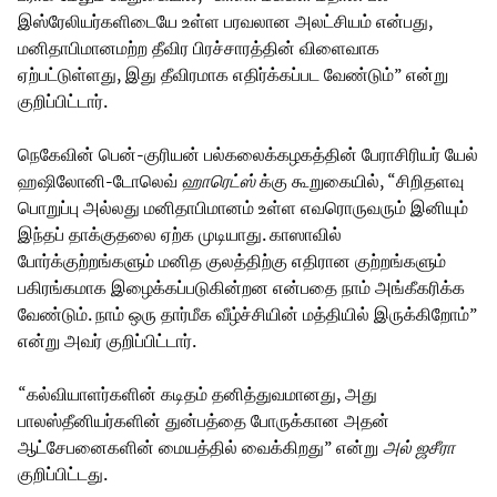
இஸ்ரேலியர்களிடையே உள்ள பரவலான அலட்சியம் என்பது,
மனிதாபிமானமற்ற தீவிர பிரச்சாரத்தின் விளைவாக
ஏற்பட்டுள்ளது, இது தீவிரமாக எதிர்க்கப்பட வேண்டும்” என்று
குறிப்பிட்டார்.
நெகேவின் பென்-குரியன் பல்கலைக்கழகத்தின் பேராசிரியர் யேல்
ஹஷிலோனி-டோலெவ்
ஹாரெட்ஸ்
க்கு கூறுகையில், “சிறிதளவு
பொறுப்பு அல்லது மனிதாபிமானம் உள்ள எவரொருவரும் இனியும்
இந்தப் தாக்குதலை ஏற்க முடியாது. காஸாவில்
போர்க்குற்றங்களும் மனித குலத்திற்கு எதிரான குற்றங்களும்
பகிரங்கமாக இழைக்கப்படுகின்றன என்பதை நாம் அங்கீகரிக்க
வேண்டும். நாம் ஒரு தார்மீக வீழ்ச்சியின் மத்தியில் இருக்கிறோம்”
என்று அவர் குறிப்பிட்டார்.
“கல்வியாளர்களின் கடிதம் தனித்துவமானது, அது
பாலஸ்தீனியர்களின் துன்பத்தை போருக்கான அதன்
ஆட்சேபனைகளின் மையத்தில் வைக்கிறது” என்று
அல் ஜசீரா
குறிப்பிட்டது.