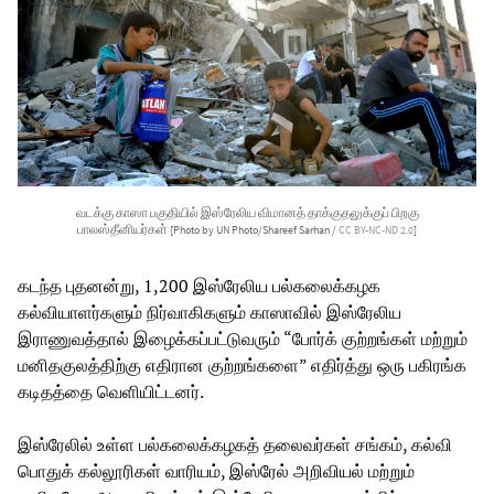
வடக்கு காஸா பகுதியில் இஸ்ரேலிய விமானத் தாக்குதலுக்குப் பிறகு
பாலஸ்தீனியர்கள்
[Photo by UN Photo/Shareef Sarhan /
CC BY-NC-ND 2.0
]
கடந்த புதனன்று, 1,200 இஸ்ரேலிய பல்கலைக்கழக
கல்வியாளர்களும் நிர்வாகிகளும் காஸாவில் இஸ்ரேலிய
இராணுவத்தால் இழைக்கப்பட்டுவரும் “போர்க் குற்றங்கள் மற்றும்
மனிதகுலத்திற்கு எதிரான குற்றங்களை” எதிர்த்து ஒரு பகிரங்க
கடிதத்தை வெளியிட்டனர்.
இஸ்ரேலில் உள்ள பல்கலைக்கழகத் தலைவர்கள் சங்கம், கல்வி
பொதுக் கல்லூரிகள் வாரியம், இஸ்ரேல் அறிவியல் மற்றும்