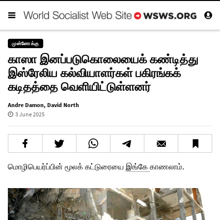
முன்னோக்கு
காஸா இனப்படுகொலையைக் கண்டித்து
இஸ்ரேலிய கல்வியாளர்கள் பகிரங்கக்
கடிதத்தை வெளியிட்டுள்ளனர்
Andre Damon
,
David North
3 June 2025
மொழிபெயர்ப்பின் மூலக் கட்டுரையை
இங்கே
காணலாம்.