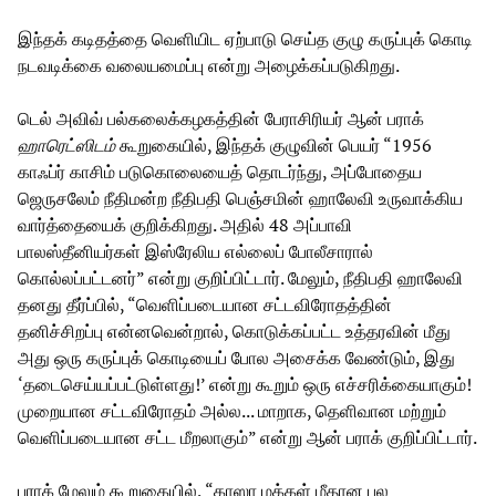
இந்தக் கடிதத்தை வெளியிட ஏற்பாடு செய்த குழு கருப்புக் கொடி
நடவடிக்கை வலையமைப்பு என்று அழைக்கப்படுகிறது.
டெல் அவிவ் பல்கலைக்கழகத்தின் பேராசிரியர் ஆன் பராக்
ஹாரெட்ஸிடம்
கூறுகையில், இந்தக் குழுவின் பெயர் “1956
காஃப்ர் காசிம் படுகொலையைத் தொடர்ந்து, அப்போதைய
ஜெருசலேம் நீதிமன்ற நீதிபதி பெஞ்சமின் ஹாலேவி உருவாக்கிய
வார்த்தையைக் குறிக்கிறது. அதில் 48 அப்பாவி
பாலஸ்தீனியர்கள் இஸ்ரேலிய எல்லைப் போலீசாரால்
கொல்லப்பட்டனர்” என்று குறிப்பிட்டார். மேலும், நீதிபதி ஹாலேவி
தனது தீர்ப்பில், “வெளிப்படையான சட்டவிரோதத்தின்
தனிச்சிறப்பு என்னவென்றால், கொடுக்கப்பட்ட உத்தரவின் மீது
அது ஒரு கருப்புக் கொடியைப் போல அசைக்க வேண்டும், இது
‘தடைசெய்யப்பட்டுள்ளது!’ என்று கூறும் ஒரு எச்சரிக்கையாகும்!
முறையான சட்டவிரோதம் அல்ல... மாறாக, தெளிவான மற்றும்
வெளிப்படையான சட்ட மீறலாகும்” என்று ஆன் பராக் குறிப்பிட்டார்.
பராக் மேலும் கூறுகையில், “காஸா மக்கள் மீதான பல