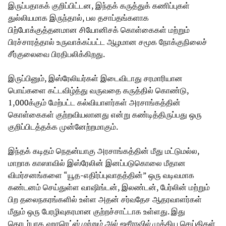
இருப்பதாகக் குறிப்பிட்டன, இந்தக் கருத்துக் கணிப்புகள்
துல்லியமாக இருந்தால், பல தசாப்தங்களாக
பிற்போக்குத்தனமான சியோனிசக் கொள்கைகள் மற்றும்
பிரச்சாரத்தால் உருவாக்கப்பட்ட ஆழமான சமூக நோக்குநிலைச்
சீர்குலைவை பிரதிபலிக்கிறது.
இருப்பினும், இஸ்ரேலியர்கள் இடைவிடாது சரமாரியான
பொய்களை கட்டவிழ்த்து வருவதை கருத்தில் கொண்டு,
1,000க்கும் மேற்பட்ட கல்வியாளர்கள் அரசாங்கத்தின்
கொள்கைகள் குற்றவியலானது என்று கண்டித்திருப்பது ஒரு
குறிப்பிடத்தக்க முன்னேற்றமாகும்.
இந்தக் கடிதம் நெதன்யாகு அரசாங்கத்தின் மீது மட்டுமல்ல,
மாறாக காஸாவில் இஸ்ரேலின் இனப்படுகொலை மீதான
விமர்சனங்களை “யூத-எதிர்ப்புவாதத்தின்” ஒரு வடிவமாக
கண்டனம் செய்துள்ள வாஷிங்டன், இலண்டன், பேர்லின் மற்றும்
பிற தலைநகரங்களில் உள்ள அதன் சர்வதேச ஆதரவாளர்கள்
மீதும் ஒரு பேரழிவுகரமான குற்றச்சாட்டாக உள்ளது. இது
தொடர்பாக
ஹாரெட்ஸ்
மற்றும்
அல்
ஜசீராவில்
முக்கிய செய்திகள்