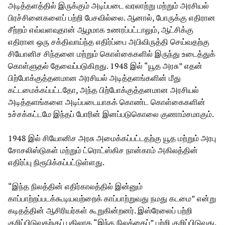
அடித்தளத்தில் இருக்கும் அடிப்படை வரலாற்று மற்றும் அரசியல்
பிரச்சினைகளைப் பற்றி பேசவில்லை. ஆனால், போருக்கு எதிரான
சீற்றம் எவ்வளவுதான் ஆழமாக உணரப்பட்டாலும், ஆட்சிக்கு
எதிரான ஒரு சக்திவாய்ந்த எதிர்ப்பை அபிவிருத்தி செய்வதற்கு
சியோனிச சிந்தனை மற்றும் கொள்கைகளில் இருந்து உடைத்துக்
கொள்ளுதல் தேவைப்படுகிறது. 1948 இல் “யூத அரசு” எதன்
பிற்போக்குத்தனமான அரசியல் அடித்தளங்களின் மீது
கட்டமைக்கப்பட்டதோ, அந்த பிற்போக்குத்தனமான அரசியல்
அடித்தளங்களை அடிப்படையாகக் கொண்ட கொள்கைகளின்
உச்சக்கட்டமே இந்தப் போரின் இனப்படுகொலை குணாம்சமாகும்.
1948 இல் சியோனிச அரசு அமைக்கப்பட்டதற்கு யூத மற்றும் அரபு
சோசலிஸ்டுகள் மற்றும் ட்ரொட்ஸ்கிச நான்காம் அகிலத்தின்
எதிர்ப்பு நிரூபிக்கப்பட்டுள்ளது.
“இந்த நிலத்தின் எதிர்காலத்தில் இன்னும்
காப்பாற்றப்படக்கூடியவற்றைக் காப்பாற்றுவது நமது கடமை” என்று
கடிதத்தின் ஆசிரியர்கள் கூறுகின்றனர். இஸ்ரேலைப் பற்றி
குறிப்பிடுவதற்குப் பதிலாக “இந்த நிலத்தைப்” பற்றி குறிப்பிடுவது,