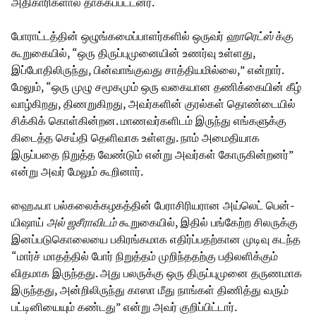
அதிகாரிகளால் தாக்கப்பட்டனர்.
போராட்டத்தின் ஒழுங்கமைப்பாளர்களில் ஒருவர்
ஹாரெட்ஸ்
க்கு
கூறுகையில், “ஒரு திருப்புமுனையின் உணர்வு உள்ளது,
இப்போதிலிருந்து, பின்வாங்குவது சாத்தியமில்லை,” என்றார்.
மேலும், “ஒரு முழு சமூகமும் ஒரு வகையான தணிக்கையின் கீழ்
வாழ்கிறது, திணறுகிறது, அவர்களின் குரல்கள் தொண்டையில்
சிக்கிக் கொள்கின்றன. மாணவர்களிடம் இருந்து எங்களுக்கு
கிடைத்த செய்தி தெளிவாக உள்ளது. நாம் அமைதியாக
இருப்பதை நிறுத்த வேண்டும் என்று அவர்கள் கோருகின்றனர்”
என்று அவர் மேலும் கூறினார்.
ஹைஃபா பல்கலைக்கழகத்தின் பேராசிரியரான அய்லெட் பென்-
யிஷாய்
அல்
ஜசீராவிடம்
கூறுகையில், இதில் பங்கேற்ற சிலருக்கு
இனப்படுகொலையை பகிரங்கமாக எதிர்ப்பதற்கான முடிவு கடந்த
“மார்ச் மாதத்தில் போர் நிறுத்தம் முறிந்ததற்கு பதிலளிக்கும்
விதமாக இருந்தது. அது பலருக்கு ஒரு திருப்புமுனை தருணமாக
இருந்தது, அன்றிலிருந்து காஸா மீது நாங்கள் திணித்து வரும்
பட்டினியையும் கண்டது” என்று அவர் குறிப்பிட்டார்.