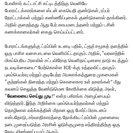
போலீசார் கூட்டாட்சி கட்டிடத்திற்கு வெளியே
போராட்டக்காரர்களை ஸ்டன் கையெறி குண்டுகள், ரப்பர்
தோட்டாக்கள் மற்றும் கண்ணீர்ப்புகைக் குண்டுகளால் தாக்கினர்.
அதில் குறைந்தது ஆறு பேர் காயமடைந்தனர் மற்றும் டசின்
கணக்கானவர்கள் கைது செய்யப்பட்டனர்.
போராட்டங்களுக்கு ட்ரம்பின் உடனடி பதில்,
ட்ரூத்
சமூகத் தளத்தில்
ஒரு பாசிச வசைபாடலை வெளியிட்டதாகும். அதில், “வரலாற்றில்
மிகப்பெரிய அளவில் சட்டவிரோத வெளிநாட்டினரை நாடு கடத்தும்
நடவடிக்கையை” மேற்கொள்ள ICE-க்கு உத்தரவிட்டதாகும்.
புலம்பெயர்வு மற்றும் குடியேற்ற அமலாக்கத்துறை முகமைகள்
“குற்றங்கள் நிறைந்த மற்றும் கொலைகார உள் நகரங்கள்” மீது
கவனம் செலுத்த வேண்டுமென கோரிக்கை விடுத்த அவர்,
“
வேலையை
செய்து
முடி
!” என்ற பகிரங்க அழைப்பையும்
விடுத்தார். இந்த அறிக்கை புலம்பெயர்ந்தவர்கள் மற்றும்
தொழிலாள வர்க்கத்தின் மீதான ஒரு போர்ப் பிரகடனம்
என்பதோடு, சர்வாதிகாரத்தை நோக்கிய ட்ரம்பின் முனைவை
நடைமுறைப்படுத்த அரசின் ஒடுக்குமுறை எந்திரத்திற்கு ஒரு
நேரடி விண்ணப்பமும் ஆகும்.