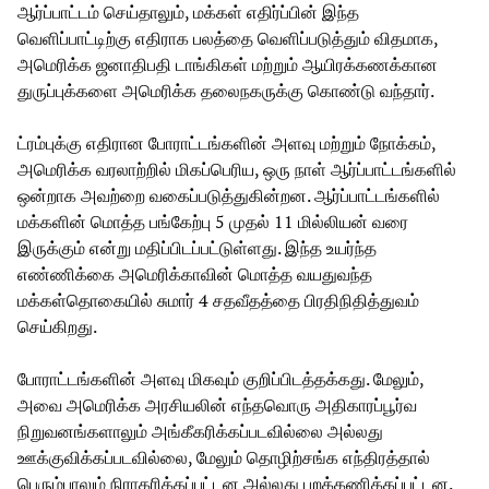
ஆர்ப்பாட்டம் செய்தாலும், மக்கள் எதிர்ப்பின் இந்த
வெளிப்பாட்டிற்கு எதிராக பலத்தை வெளிப்படுத்தும் விதமாக,
அமெரிக்க ஜனாதிபதி டாங்கிகள் மற்றும் ஆயிரக்கணக்கான
துருப்புக்களை அமெரிக்க தலைநகருக்கு கொண்டு வந்தார்.
ட்ரம்புக்கு எதிரான போராட்டங்களின் அளவு மற்றும் நோக்கம்,
அமெரிக்க வரலாற்றில் மிகப்பெரிய, ஒரு நாள் ஆர்ப்பாட்டங்களில்
ஒன்றாக அவற்றை வகைப்படுத்துகின்றன. ஆர்ப்பாட்டங்களில்
மக்களின் மொத்த பங்கேற்பு 5 முதல் 11 மில்லியன் வரை
இருக்கும் என்று மதிப்பிடப்பட்டுள்ளது. இந்த உயர்ந்த
எண்ணிக்கை அமெரிக்காவின் மொத்த வயதுவந்த
மக்கள்தொகையில் சுமார் 4 சதவீதத்தை பிரதிநிதித்துவம்
செய்கிறது.
போராட்டங்களின் அளவு மிகவும் குறிப்பிடத்தக்கது. மேலும்,
அவை அமெரிக்க அரசியலின் எந்தவொரு அதிகாரப்பூர்வ
நிறுவனங்களாலும் அங்கீகரிக்கப்படவில்லை அல்லது
ஊக்குவிக்கப்படவில்லை, மேலும் தொழிற்சங்க எந்திரத்தால்
பெரும்பாலும் நிராகரிக்கப்பட்டன அல்லது புறக்கணிக்கப்பட்டன.