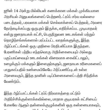
ஜூன் 14 அன்று மில்லியன் கணக்கான மக்கள் முக்கியமான
அரசியல் அனுபவங்களைப் பெற்றனர். ட்ரம்ப் சர்வ வல்லமை
படைத்தவர், பரவலாக மக்கள் செல்வாக்கைப் பெற்றவர், அவரை
தோற்கடிக்கப்பது ஒருபுறம் இருக்க, எதிர்க்கப்பட முடியாதவர்
என்று ஜனநாயகக் கட்சி, பெருநிறுவன ஊடகங்கள் மற்றும்
தொழிற்சங்கங்களால் பரப்பப்பட்ட வாதங்களுக்கு, இந்த
ஆர்ப்பாட்டங்கள் ஒரு புறநிலை பிரதிபலிப்பாக இருந்தன.
பேரணிகள் பற்றிய எந்தவொரு அறிக்கையையும் அல்லது
பகுப்பாய்வையும் ஊடகங்கள் விரைவாக கைவிட்டாலும்,
உழைக்கும் மக்களும் இளைஞர்களும், ஜனநாயக உரிமைகளைப்
பாதுகாப்பதில் உண்மையிலேயே அர்ப்பணிப்புடன் உள்ள
அனைவரும், இந்த நாளின் படிப்பினைகளைப் பற்றி சிந்திக்க
வேண்டும்.
இந்த ஆர்ப்பாட்டங்கள் ட்ரம்ப் நிர்வாகத்தை மட்டும்
அதிர்ச்சிக்குள்ளாக்கவில்லை, மாறாக குடியரசுக் கட்சியைப்
போலவே ஆளும் தன்னலக்குழுக்களின் ஒரு கன்னையாகவும்,