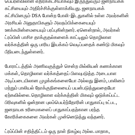
பெயரளவிலான எதிர்க்கட்சியாகவும் இருந்துவரும் ஜனநாயகக்
கட்சியையும் அதிர்ச்சிக்குள்ளாக்கியது. ஜனநாயகக்
கட்சியினரும் DSA போன்ற போலி-இடதுகளில் உள்ள அவர்களின்
அரசியல் அனுதாபிகளும் அவநம்பிக்கையையும்
ஊக்கமின்மையையும் பரப்புகின்றனர். ஏனென்றால், அவர்கள்
ட்ரம்பின் பாசிச தாக்குதல்களைக் காட்டிலும் தொழிலாள
வர்க்கத்தின் ஒரு பாரிய இயக்கம் வெடிப்பதைக் கண்டு மிகவும்
பீதியடைந்துள்ளனர்.
போராட்டத்தில் அணிவகுத்துச் சென்ற மில்லியன் கணக்கான
மக்கள், தொழிலாள வர்க்கத்தைப் பிளவுபடுத்த அடையாள
அடிப்படையிலான முழக்கங்களையோ அல்லது இனம், பாலினம்
மற்றும் பாலியல் நோக்குநிலையைப் பயன்படுத்துவதையோ
ஏற்கவில்லை. தொழிலாள வர்க்கத்தின் மிகவும் ஒடுக்கப்பட்ட
பிரிவுகளில் ஒன்றான புலம்பெயர்ந்தோரின் பாதுகாப்பு உட்பட,
ஜனநாயக உரிமைகளைப் பாதுகாப்பதற்கான பரந்த
கோரிக்கைகளை அவர்கள் முன்னெடுத்து வந்தனர்.
ட்ரம்ப்பின் சதித்திட்டம் ஒரு நாள் நிகழ்வு அல்ல. மாறாக,