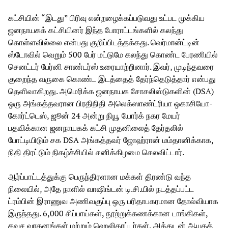
கட்சியின் “இடது” பிரிவு என்றழைக்கப்படுவது உட்பட முக்கிய
ஜனநாயகக் கட்சியினர் இந்த போராட்டங்களில் கலந்து
கொள்ளவில்லை என்பது குறிப்பிடத்தக்கது. வெர்மான்ட்டின்
ஸ்டோவில் வெறும் 500 பேர் மட்டுமே கலந்து கொண்ட பேரணியில்
செனட்டர் பேர்னி சாண்டர்ஸ் உரையாற்றினார். இவர், முடிந்தவரை
குறைந்த வருகை கொண்ட இடத்தைத் தேர்ந்தெடுத்தார் என்பது
தெளிவாகிறது. அமெரிக்க ஜனநாயக சோசலிஸ்டுகளின் (DSA)
ஒரு அங்கத்தவரான பிரதிநிதி அலெக்ஸாண்ட்ரியா ஒகாசியோ-
கோர்ட்டெஸ், ஜூன் 24 அன்று நியூ யோர்க் நகர மேயர்
பதவிக்கான ஜனநாயகக் கட்சி முதனிலைத் தேர்தலில்
போட்டியிடும் சக DSA அங்கத்தவர் ஜோஹ்ரான் மம்தானிக்காக,
நிதி திரட்டும் நிகழ்ச்சியில் சனிக்கிழமை செலவிட்டார்.
ஆர்ப்பாட்டத்துக்கு பெருந்திரளான மக்கள் திரண்டு வந்த
நிலையில், அதே நாளில் வாஷிங்டன் டி.சி.யில் நடத்தப்பட்ட
ட்ரம்பின் இராணுவ அணிவகுப்பு ஒரு பரிதாபகரமான தோல்வியாக
இருந்தது. 6,000 சிப்பாய்கள், நூற்றுக்கணக்கான டாங்கிகள்,
கவச வாகனங்கள் மற்றும் ஹெலிகாப்டர்கள், அத்துடன் ஆயுதத்