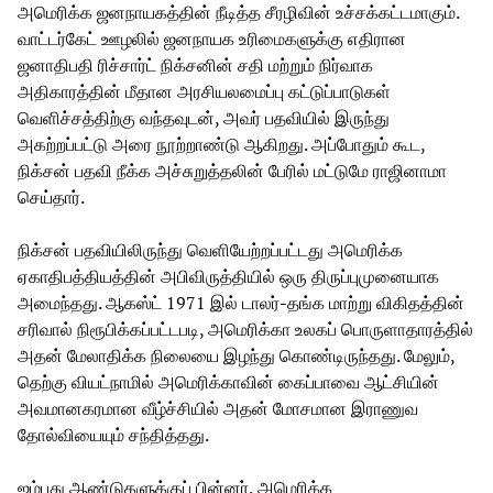
அமெரிக்க ஜனநாயகத்தின் நீடித்த சீரழிவின் உச்சக்கட்டமாகும்.
வாட்டர்கேட் ஊழலில் ஜனநாயக உரிமைகளுக்கு எதிரான
ஜனாதிபதி ரிச்சார்ட் நிக்சனின் சதி மற்றும் நிர்வாக
அதிகாரத்தின் மீதான அரசியலமைப்பு கட்டுப்பாடுகள்
வெளிச்சத்திற்கு வந்தவுடன், அவர் பதவியில் இருந்து
அகற்றப்பட்டு அரை நூற்றாண்டு ஆகிறது. அப்போதும் கூட,
நிக்சன் பதவி நீக்க அச்சுறுத்தலின் பேரில் மட்டுமே ராஜினாமா
செய்தார்.
நிக்சன் பதவியிலிருந்து வெளியேற்றப்பட்டது அமெரிக்க
ஏகாதிபத்தியத்தின் அபிவிருத்தியில் ஒரு திருப்புமுனையாக
அமைந்தது. ஆகஸ்ட் 1971 இல் டாலர்-தங்க மாற்று விகிதத்தின்
சரிவால் நிரூபிக்கப்பட்டபடி, அமெரிக்கா உலகப் பொருளாதாரத்தில்
அதன் மேலாதிக்க நிலையை இழந்து கொண்டிருந்தது. மேலும்,
தெற்கு வியட்நாமில் அமெரிக்காவின் கைப்பாவை ஆட்சியின்
அவமானகரமான வீழ்ச்சியில் அதன் மோசமான இராணுவ
தோல்வியையும் சந்தித்தது.
ஐம்பது ஆண்டுகளுக்குப் பின்னர், அமெரிக்க