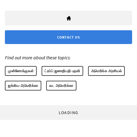
CONTACT US
Find out more about these topics:
முன்னோக்குகள்
ட்ரம்ப் ஜனாதிபதி பதவி
அமெரிக்க அரசியல்
ஐக்கிய-அமெரிக்கா
வட அமெரிக்கா
LOADING