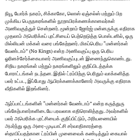
நியூ யோர்க் நகரம், சிக்காகோ, லொஸ் ஏஞ்சல்ஸ் மற்றும் பிற
முக்கிய பெருநகரங்களில் நூறாயிரக்கணக்கானவர்கள்
அணிவகுத்துச் சென்றனர். மூன்றாம் ஜோர்ஜ் மன்னருக்கு எதிராக
முதலாம் அமெரிக்கப் புரட்சியைப் பெற்றெடுத்த பொஸ்டனில், ஒரு
மில்லியன் மக்கள் வரை பங்கேற்றனர். மிகப்பெரிய “மன்னர்கள்
வேண்டாம்” (No Kings) என்ற அணிவகுப்பு ஒரு பெரிய
ஓரினச்சேர்க்கையாளர் அணிவகுப்புடன் இணைந்துகொண்டது.
சிறிய நகரங்கள் மற்றும் நகரங்களிலும் குறிப்பிடத்தக்க
போராட்டங்கள் நடந்தன. இதில் ட்ரம்பிற்கு பெரிதும் வாக்களித்த
பலர் உட்பட, இப்போது ஆயிரக்கணக்கானோர் அவருக்கு எதிராக
வீதிகளில் இறங்கினர்.
ஆர்ப்பாட்டங்களின் “மன்னர்கள் வேண்டாம்” என்ற கருத்துரு
பங்கேற்பாளர்களிடையே பரவலாக எதிரொலித்தது. அவர்களில்
பலர் அமெரிக்க புரட்சியைக் குறிப்பிட்டும், அரியணையில்
அமர்ந்து ஒரு அரை-முடியாட்சி சர்வாதிகாரத்தை
ஸ்தாபிப்பதற்கான ட்ரம்பின் முனைவைக் கண்டித்தும் கையால்