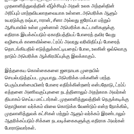
முதலாளித்துவத்தின் வீழ்ச்சியும் அதன் உலக அந்தஸ்தின்
அரிப்பும் மாற்றவியலாதவையாக உள்ளன. அமெரிக்க ஆளும்
உயரடுக்கு ரஷ்யா, ஈரான், சீனா அல்லது ஐரோப்பா மற்றும்
ஆசியாவில் உள்ள முன்னாள் அமெரிக்க கூட்டாளிகளுக்கு
எதிராக இயக்கப்படும் ஏகாதிபத்தியப் போரைத் தவிர வேறு
வழியைக் காணவில்லை. ட்ரம்ப் அவரது வரிவிதிப்புப் போரைத்
தொடங்கியதில் எடுத்துக்காட்டியதைப் போல, உலகின் ஒவ்வொரு
நாடும் அமெரிக்க ஆக்கிரமிப்புக்கு இலக்காகும்.
இத்தகைய கொள்கைகளை ஜனநாயக முறையில்
செயல்படுத்தப்பட முடியாது. அமெரிக்க மக்களின் பரந்த
பெரும்பான்மையினர் போரை எதிர்க்கின்றனர் என்பதோடு, ட்ரம்ப்
எத்தனை அணிவகுப்புகளை நடத்தினாலும் அதற்காக அவர்கள்
தியாகம் செய்ய மாட்டார்கள். முதலாளித்துவத்தின் நெருக்கடிக்கு
தொழிலாள வர்க்கம் விலை கொடுக்க வேண்டும் என்ற நோக்கில்,
முதலாளித்துவக் கட்சிகள் மற்றும் ஆளும் வர்க்கம் இரண்டாலும்
ஆதரிக்கப்படும் சிக்கன நடவடிக்கைகளுக்கு எதிராக அவர்கள்
போராடுவார்கள்.