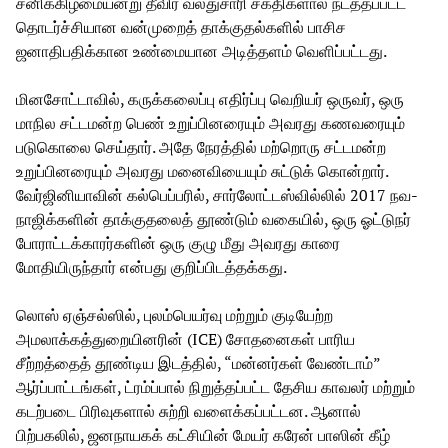
சனிக்கிழமையன்று தீவிர வலதுசாரி சக்திகளால் நடத்தப்பட்ட
தொடர்ச்சியான வன்முறைத் தாக்குதல்களில் பாசிச
ஜனாதிபதிக்கான உண்மையான அடித்தளம் வெளிப்பட்டது.
மினசோட்டாவில், கருக்கலைப்பு எதிர்ப்பு வெறியர் ஒருவர், ஒரு
மாநில சட்டமன்ற பெண் உறுப்பினரையும் அவரது கணவரையும்
படுகொலை செய்தார். அதே நேரத்தில் மற்றொரு சட்டமன்ற
உறுப்பினரையும் அவரது மனைவியையும் சுட்டுக் கொன்றார்.
வேர்ஜினியாவின் கல்பெப்பரில், சார்லோட்டஸ்வில்லில் 2017 நவ-
நாஜிக்களின் தாக்குதலைத் தூண்டும் வகையில், ஒரு ஓட்டுநர்
போராட்டக்காரர்களின் ஒரு குழு மீது அவரது காரை
மோதியிருந்தார் என்பது குறிப்பிடத்தக்கது.
லொஸ் ஏஞ்சல்ஸில், புலம்பெயர்வு மற்றும் குடியேற்ற
அமலாக்கத்துறையினரின் (ICE) சோதனைகள் பாரிய
சீற்றத்தைத் தூண்டிய இடத்தில், “மன்னர்கள் வேண்டாம்”
ஆர்ப்பாட்டங்கள், ட்ரம்ப்பால் நிறுத்தப்பட்ட தேசிய காவலர் மற்றும்
கடற்படை பிரிவுகளால் சுற்றி வளைக்கப்பட்டன. ஆனால்
பிற்பகலில், ஜனநாயகக் கட்சியின் மேயர் கரேன் பாஸின் கீழ்