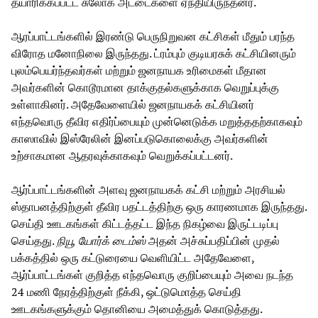
தயாரிக்கப்பட்ட சுலோக அட்டைகளை ஏந்தியிருந்தனர்.
ஆரப்பாட்டங்களில் இரண்டு பெருநிறுவன கட்சிகள் மீதும் பரந்த
விரோத மனோநிலை இருந்தது. ட்ரம்பும் குடியரசுக் கட்சியினரும்
புலம்பெயர்ந்தவர்கள் மற்றும் ஜனநாயக உரிமைகள் மீதான
அவர்களின் கொடூரமான தாக்குதல்களுக்காக வெறுப்புக்கு
உள்ளாகினர். அதேவேளையில் ஜனநாயகக் கட்சியினர்
எந்தவொரு தீவிர எதிர்ப்பையும் முன்னெடுக்க மறுத்ததற்காகவும்
காஸாவில் இஸ்ரேலின் இனப்படுகொலைக்கு அவர்களின்
உற்சாகமான ஆதரவுக்காகவும் வெறுக்கப்பட்டனர்.
ஆர்ப்பாட்டங்களின் அளவு ஜனநாயகக் கட்சி மற்றும் அரசியல்
ஸ்தாபனத்திற்குள் தீவிர பதட்டத்திற்கு ஒரு காரணமாக இருந்தது.
செய்தி ஊடகங்கள் கிட்டத்தட்ட இந்த நிகழ்வை இருட்டடிப்பு
செய்தது.
நியூ
யோர்க்
டைம்ஸ்
அதன் அச்சுப்பதிப்பின் முதல்
பக்கத்தில் ஒரு கட்டுரையை வெளியிட்ட அதேவேளை,
ஆர்ப்பாட்டங்கள் குறித்த எந்தவொரு குறிப்பையும் அவை நடந்த
24 மணி நேரத்திற்குள் நீக்கி, ஒட்டுமொத்த செய்தி
ஊடகங்களுக்கும் தொனியை அமைத்துக் கொடுத்தது.