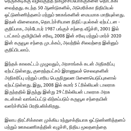
நெருக்கடிக்கு வழிவகுத்த நிகழ்ச்சிப்போக்குகளை தொடக்கி
வைத்தது. கடந்த 50 ஆண்டுகளில், அமெரிக்கா நிதியியல்
ஒட்டுண்ணித்தனம் மற்றும் ஊகங்களின் மையமாக மாறியுள்ளது.
இதன் விளைவாக, தொடர்ச்சியான நிதிப் புயல்கள் ஏற்பட்டன -
குறிப்பாக, அக்டோபர் 1987 பங்குச் சந்தை வீழ்ச்சி, 2001 இல்
டாட்காம் குமிழியின் சரிவு, 2008 இன் சரிவு மற்றும் மார்ச் 2020
இன் கருவூல சந்தை முடக்கம், அவற்றில் சிலவற்றை இன்னும்
குறிப்பிடலாம்.
இந்தக் காலகட்டம் முழுவதும், அரசாங்கக் கடன் அதிகரிப்பு
ஏற்பட்டுள்ளது, குறைந்தபட்சம் இராணுவச் செலவுகளின்
அதிகரிப்பு மற்றும் பாரிய பெருநிறுவன பிணையெடுப்புகளால்
ஏற்பட்டுள்ளது. இது, 2008 இல் சுமார் 5 ட்ரில்லியன் டாலராக
இருந்ததில் இருந்து இன்று 29 ட்ரில்லியன் டாலராக அரசு
கடன்கள் வாங்கப்பட்டு விற்கப்படும் கருவூல சந்தையின்
வளர்ச்சியில் பிரதிபலிக்கிறது.
இலாப திரட்சிக்கான முக்கிய உந்துசக்தியாக ஒட்டுண்ணித்தனம்
மற்றும் ஊகவணிகத்தின் எழுச்சி, நிதிய மூலதனத்தை