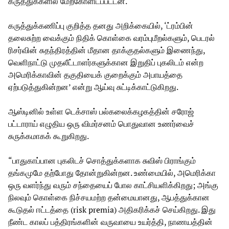
கருத்துக்களில் மேற்கோளிடப்பட்டன.
கருத்துக்கணிப்பு குறித்த தனது அறிக்கையில், ‘ட்ரம்பின்
தலைசுற்ற வைக்கும் நிதிக் கொள்கை வரம்புமீறல்களும், பெடரல்
ரிசர்வின் சுதந்திரத்தின் மீதான தாக்குதல்களும் இணைந்து,
வெளிநாட்டு முதலீட்டாளர்களுக்கான இறுதிப் புகலிடம் என்ற
அமெரிக்காவின் தகுதியைக் குறைக்கும் அபாயத்தை
ஏற்படுத்துகின்றன’ என்று ஆய்வு சுட்டிக்காட்டுகிறது.
ஆஸ்டினில் உள்ள டெக்சாஸ் பல்கலைக்கழகத்தின் சரோஜ்
பட்டாராய் எழுதிய ஒரு விமர்சனம் பொதுவான உணர்வைச்
சுருக்கமாகக் கூறுகிறது.
“பாதுகாப்பான புகலிடச் சொத்துக்களாக சுவிஸ் பிராங்கும்
தங்கமுமே தற்போது தோன்றுகின்றன. உண்மையில், அமெரிக்கா
ஒரு வளர்ந்து வரும் சந்தையைப் போல காட்சியளிக்கிறது; அங்கு
நிலவும் கொள்கை நிச்சயமற்ற தன்மையானது, ஆபத்துக்கான
கூடுதல் ஈட்டத்தை (risk premia) அதிகரிக்கச் செய்கிறது. இது
நீண்ட காலப் பத்திரங்களின் வருவாயை உயர்த்தி, நாணயத்தின்