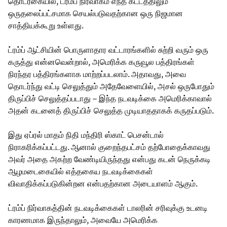
தொடர்கையில், ட்ரம்ப் நிர்வாகம் எந்த கட்டத்திலும்
ஒருதலைப்பட்சமாக செயல்படுவதற்கான ஒரு நிஜமான
சாத்தியக்கூறு உள்ளது.
ட்ரம்ப் ஆட்சியின் பொருளாதார வட்டாரங்களில் சுற்றி வரும் ஒரு
கருத்து என்னவென்றால், அமெரிக்க கருவூல பத்திரங்கள்
நிரந்தர பத்திரங்களாக மாற்றப்படலாம். அதாவது, அவை
தொடர்ந்து வட்டி செலுத்தும் அதேவேளையில், அசல் ஒருபோதும்
திருப்பிச் செலுத்தப்படாது – இந்த நடவடிக்கை அமெரிக்காவால்
அதன் கடனைத் திருப்பிச் செலுத்த முடியாததாகக் கருதப்படும்.
இது ஏப்ரல் மாதம் நிதி மந்திரி ஸ்காட் பெசன்டால்
நிராகரிக்கப்பட்டது. ஆனால் குறைந்தபட்சம் தற்போதைக்காவது
அவர் அதை அகற்ற வேண்டியிருந்தது என்பது கடன் நெருக்கடி
ஆழமடைகையில் எத்தகைய நடவடிக்கைகள்
விவாதிக்கப்படுகின்றன என்பதற்கான அடையாளம் ஆகும்.
ட்ரம்ப் நிர்வாகத்தின் நடவடிக்கைகள் டாலரின் சரிவுக்கு உடனடி
காரணமாக இருந்தாலும், அவையே அமெரிக்க