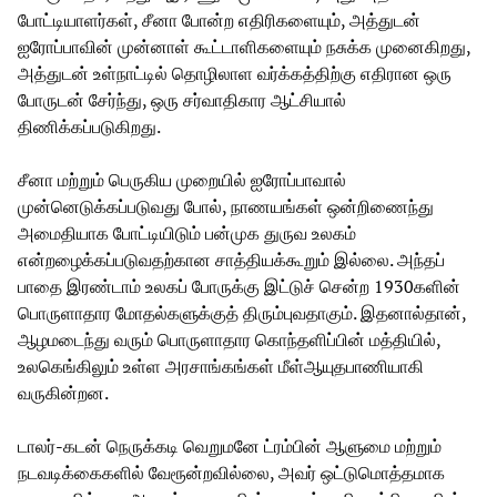
போட்டியாளர்கள், சீனா போன்ற எதிரிகளையும், அத்துடன்
ஐரோப்பாவின் முன்னாள் கூட்டாளிகளையும் நசுக்க முனைகிறது,
அத்துடன் உள்நாட்டில் தொழிலாள வர்க்கத்திற்கு எதிரான ஒரு
போருடன் சேர்ந்து, ஒரு சர்வாதிகார ஆட்சியால்
திணிக்கப்படுகிறது.
சீனா மற்றும் பெருகிய முறையில் ஐரோப்பாவால்
முன்னெடுக்கப்படுவது போல், நாணயங்கள் ஒன்றிணைந்து
அமைதியாக போட்டியிடும் பன்முக துருவ உலகம்
என்றழைக்கப்படுவதற்கான சாத்தியக்கூறும் இல்லை. அந்தப்
பாதை இரண்டாம் உலகப் போருக்கு இட்டுச் சென்ற 1930களின்
பொருளாதார மோதல்களுக்குத் திரும்புவதாகும். இதனால்தான்,
ஆழமடைந்து வரும் பொருளாதார கொந்தளிப்பின் மத்தியில்,
உலகெங்கிலும் உள்ள அரசாங்கங்கள் மீள்ஆயுதபாணியாகி
வருகின்றன.
டாலர்-கடன் நெருக்கடி வெறுமனே ட்ரம்பின் ஆளுமை மற்றும்
நடவடிக்கைகளில் வேரூன்றவில்லை, அவர் ஒட்டுமொத்தமாக