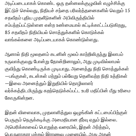
அடிப்படையாகக் கொண்ட ஒரு தன்னலக்குழுவின் எழுச்சிக்கு
இட்டுச் செல்வது, நிதியச் சந்தை பரிவர்த்தனைகளில் வெறும் 15
சதவீதம் புதிய முதலீடுகளின் அபிவிருத்தியில்
சம்பந்தப்பட்டுள்ளன என்ற உண்மையால் சுட்டிக்காட்டப்படுகிறது,
85 சதவீதம் நிதியியல் சொத்துக்களில் கொடுக்கல்
வாங்கல்களை அடிப்படையாகக் கொண்டுள்ளது.
ஆனால் நிதி மூலதனம் கடனின் மூலம் காற்றிலிருந்து இலாபம்
உருவாக்குவது போன்று தோன்றினாலும், அது முடிவில்லாமல்
குவிந்து கொண்டிருக்க முடியாது. அனைத்து நிதி சொத்துக்கள்
—பங்குகள், கடன்கள் மற்றும் பல்வேறு தெளிவற்ற நிதி உத்திகள்
—இவை அனைத்தும் இறுதியில் தொழிலாளர்
வர்க்கத்திடமிருந்து கறந்தெடுக்கப்பட்ட உபரி மதிப்பின் மீது உரிமை
கோருகின்றன.
இதன் விளைவாக, முதலாளித்துவ ஒழுங்கின் கட்டமைப்பிற்குள்
பெருகும் நெருக்கடிக்கு அமைதியான தீர்வு ஏதும் இல்லை.
அமெரிக்காவைப் பொறுத்த வரையில், இதன் அர்த்தம்,
பொருளாதார மற்றும் இராணுவ முனையில், அது அதன்