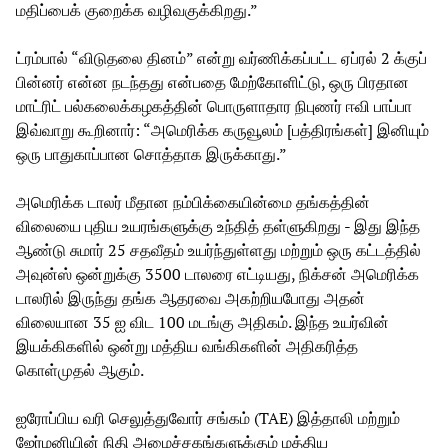
மதிப்பைக் குறைக்க வழிவகுக்கிறது.”
ட்ரம்பால் “விடுதலை தினம்” என்று வர்ணிக்கப்பட்ட ஏப்ரல் 2 க்குப்
பின்னர் என்ன நடந்தது என்பதை மேற்கோளிட்டு, ஒரு பிரதான
மாட்ரிட் பல்கலைக்கழகத்தின் பொருளாதார நிபுணர் ஈவி பாப்பா
இவ்வாறு கூறினார்: “அமெரிக்க கருவூலம் [பத்திரங்கள்] இனியும்
ஒரு பாதுகாப்பான சொத்தாக இருக்காது.”
அமெரிக்க டாலர் மீதான நம்பிக்கையின்மை தங்கத்தின்
விலையை புதிய உயரங்களுக்கு உந்தித் தள்ளுகிறது - இது இந்த
ஆண்டு சுமார் 25 சதவீதம் உயர்ந்துள்ளது மற்றும் ஒரு கட்டத்தில்
அவுன்ஸ் ஒன்றுக்கு 3500 டாலரை எட்டியது, நிக்சன் அமெரிக்க
டாலரில் இருந்து தங்க ஆதரவை அகற்றியபோது அதன்
விலையான 35 ஐ விட 100 மடங்கு அதிகம். இந்த உயர்வின்
இயக்கிகளில் ஒன்று மத்திய வங்கிகளின் அதிகரித்த
கொள்முதல் ஆகும்.
ஐரோப்பிய வரி செலுத்துவோர் சங்கம் (TAE) இத்தாலி மற்றும்
ஜேர்மனியின் நிதி அமைச்சகங்களுக்கும் மத்திய