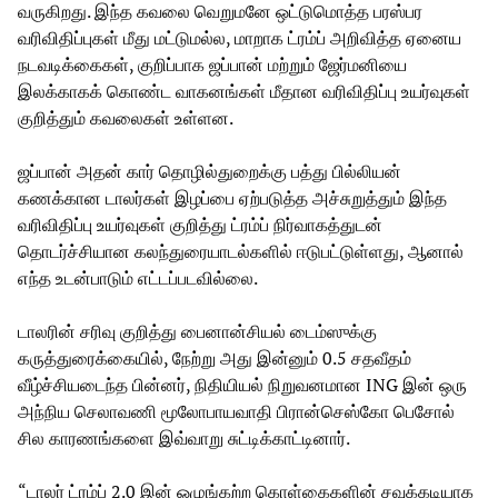
வருகிறது. இந்த கவலை வெறுமனே ஒட்டுமொத்த பரஸ்பர
வரிவிதிப்புகள் மீது மட்டுமல்ல, மாறாக ட்ரம்ப் அறிவித்த ஏனைய
நடவடிக்கைகள், குறிப்பாக ஜப்பான் மற்றும் ஜேர்மனியை
இலக்காகக் கொண்ட வாகனங்கள் மீதான வரிவிதிப்பு உயர்வுகள்
குறித்தும் கவலைகள் உள்ளன.
ஜப்பான் அதன் கார் தொழில்துறைக்கு பத்து பில்லியன்
கணக்கான டாலர்கள் இழப்பை ஏற்படுத்த அச்சுறுத்தும் இந்த
வரிவிதிப்பு உயர்வுகள் குறித்து ட்ரம்ப் நிர்வாகத்துடன்
தொடர்ச்சியான கலந்துரையாடல்களில் ஈடுபட்டுள்ளது, ஆனால்
எந்த உடன்பாடும் எட்டப்படவில்லை.
டாலரின் சரிவு குறித்து பைனான்சியல் டைம்ஸுக்கு
கருத்துரைக்கையில், நேற்று அது இன்னும் 0.5 சதவீதம்
வீழ்ச்சியடைந்த பின்னர், நிதியியல் நிறுவனமான ING இன் ஒரு
அந்நிய செலாவணி மூலோபாயவாதி பிரான்செஸ்கோ பெசோல்
சில காரணங்களை இவ்வாறு சுட்டிக்காட்டினார்.
“டாலர் ட்ரம்ப் 2.0 இன் ஒழுங்கற்ற கொள்கைகளின் சவுக்கடியாக