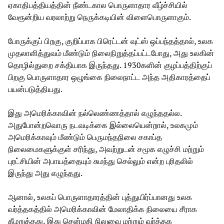
ஏகாதிபத்தியத்தின் நீண்டகால பொருளாதார வீழ்ச்சியில்
வேரூன்றிய வரலாற்று நெருக்கடியின் விளைபொருளாகும்.
போருக்குப் பிறகு, குறிப்பாக பிரெட்டன் வுட்ஸ் ஒப்பந்தத்தால், உலக
முதலாளித்துவம் மீண்டும் நிலைநிறுத்தப்பட்டபோது, ​​அது உலகின்
தொழில்துறை சக்தியாக இருந்தது. 1930களின் குழப்பத்திற்குப்
பிறகு பொருளாதார ஒழுங்கை நிலைநாட்ட அந்த அதிகாரத்தைப்
பயன்படுத்தியது.
இது அமெரிக்காவின் நல்லெண்ணத்தால் எழுந்ததல்ல.
அதுபோன்றவொரு நடவடிக்கை இல்லையென்றால், உலகமும்
அமெரிக்காவும் மீண்டும் பெருமந்தநிலை சகாப்த
நிலைமைகளுக்குள் சரிந்து, அவற்றுடன் சமூக எழுச்சி மற்றும்
புரட்சியின் அபாயத்தையும் சுமந்து செல்லும் என்ற புரிதலில்
இருந்து அது எழுந்தது.
ஆனால், உலகப் பொருளாதாரத்தின் புத்துயிர்ப்பானது உலக
வர்த்தகத்தில் அமெரிக்காவின் மேலாதிக்க நிலையை சீராக
கீழறுத்தது, இது சென்மதி நிலுவை மற்றும் வர்த்தக