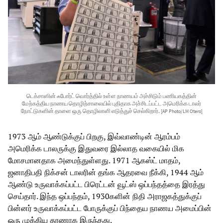
டெக்சாஸின் ஃபோர்ட் வொர்த்தில் உள்ள நாணயம் அச்சிடும் பணியகத்தின்
மேற்கத்திய நாணய தொழிற்சாலையில் புதிதாக அச்சிடப்பட்ட அமெரிக்க டாலர்
நோட்டுகளின் தாளை ஒரு தொழிலாளி எடுத்துச் செல்கிறார்.
[AP Photo/LM Otero]
1973 ஆம் ஆண்டுக்குப் பிறகு, இவ்வாண்டின் ஆரம்பம்
அமெரிக்க டாலருக்கு இதுவரை இல்லாத வகையில் மிக
மோசமானதாக அமைந்துள்ளது. 1971 ஆகஸ்ட் மாதம்,
ஜனாதிபதி நிக்சன் டாலரின் தங்க ஆதரவை நீக்கி, 1944 ஆம்
ஆண்டு உருவாக்கப்பட்ட பிரெட்டன் வூட்ஸ் ஒப்பந்தத்தை இரத்து
செய்தார். இந்த ஒப்பந்தம், 1930களின் நிதி அராஜகத்துக்குப்
பின்னர் உருவாக்கப்பட்ட போருக்குப் பிந்தைய நாணய அமைப்பின்
ஒரு முக்கிய தூணாக இருந்தது.