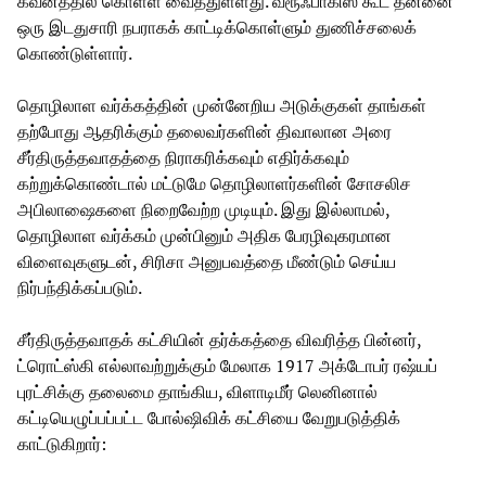
கவனத்தில் கொள்ள வைத்துள்ளது. வரூஃபாகிஸ் கூட தன்னை
ஒரு இடதுசாரி நபராகக் காட்டிக்கொள்ளும் துணிச்சலைக்
கொண்டுள்ளார்.
தொழிலாள வர்க்கத்தின் முன்னேறிய அடுக்குகள் தாங்கள்
தற்போது ஆதரிக்கும் தலைவர்களின் திவாலான அரை
சீர்திருத்தவாதத்தை நிராகரிக்கவும் எதிர்க்கவும்
கற்றுக்கொண்டால் மட்டுமே தொழிலாளர்களின் சோசலிச
அபிலாஷைகளை நிறைவேற்ற முடியும். இது இல்லாமல்,
தொழிலாள வர்க்கம் முன்பினும் அதிக பேரழிவுகரமான
விளைவுகளுடன், சிரிசா அனுபவத்தை மீண்டும் செய்ய
நிர்பந்திக்கப்படும்.
சீர்திருத்தவாதக் கட்சியின் தர்க்கத்தை விவரித்த பின்னர்,
ட்ரொட்ஸ்கி எல்லாவற்றுக்கும் மேலாக 1917 அக்டோபர் ரஷ்யப்
புரட்சிக்கு தலைமை தாங்கிய, விளாடிமீர் லெனினால்
கட்டியெழுப்பப்பட்ட போல்ஷிவிக் கட்சியை வேறுபடுத்திக்
காட்டுகிறார்: