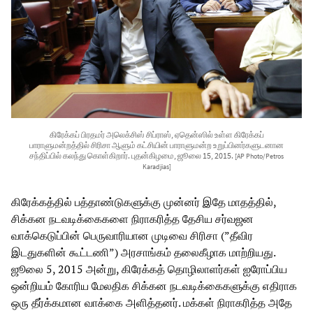
கிரேக்கப் பிரதமர் அலெக்சிஸ் சிப்ராஸ், ஏதென்ஸில் உள்ள கிரேக்கப்
பாராளுமன்றத்தில் சிரிசா ஆளும் கட்சியின் பாராளுமன்ற உறுப்பினர்களுடனான
சந்திப்பில் கலந்து கொள்கிறார். புதன்கிழமை, ஜூலை 15, 2015.
[AP Photo/Petros
Karadjias]
கிரேக்கத்தில் பத்தாண்டுகளுக்கு முன்னர் இதே மாதத்தில்,
சிக்கன நடவடிக்கைகளை நிராகரித்த தேசிய சர்வஜன
வாக்கெடுப்பின் பெருவாரியான முடிவை சிரிசா (”தீவிர
இடதுகளின் கூட்டணி”) அரசாங்கம் தலைகீழாக மாற்றியது.
ஜூலை 5, 2015 அன்று, கிரேக்கத் தொழிலாளர்கள் ஐரோப்பிய
ஒன்றியம் கோரிய மேலதிக சிக்கன நடவடிக்கைகளுக்கு எதிராக
ஒரு தீர்க்கமான வாக்கை அளித்தனர். மக்கள் நிராகரித்த அதே