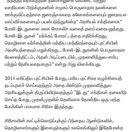
“நடுத்தர வர்க்கத்தின் தனிச்சலுகை கொண்ட மற்றும்
வசதியான அடுக்குகளின் சமூகப் பொருளாதார நலன்களை
ஊக்குவிப்பதற்காக ஜனரஞ்சகவாத சுலோகங்களையும் ஜனநாயக
வாய்வீச்சுகளையும் பயன்படுத்துகின்ற” அரசியல் சக்திகளாக”
போலி-இடதுகளை
உலக சோசலிச வலைத் தளம்
வரையறுத்தது.
போலி-இடதுகள் “வர்க்கப் போராட்டத்தை எதிர்க்கிறது,
தொழிலாள வர்க்கத்தின் மத்திய பாத்திரத்தையும் புரட்சியின்
அவசியத்தையும் மறுக்கிறது... போலி-இடதுகளின் பொருளாதார
வேலைத்திட்டம், அதன் அடிப்படையில், முதலாளித்துவ-சார்பு
மற்றும் தேசியவாதமாகும்” என்று அது விளக்கியது.
2011 எகிப்திய புரட்சியின் போது, பாரிய புரட்சிகர எழுச்சியைத்
தடம்புரளச் செய்வதற்கும் அதை மீண்டும் முதலாளித்துவ
அரசியலுக்குள் திருப்பிவிடுவதற்கும் “இடது” சக்திகள் தலையீடு
செய்த போது, முதன்முதலில் தெளிவாக தோன்றிய ஒரு பரந்த
போக்கின் பாகமாக சிரிசா இருந்தது.
சிரிசாவின் காட்டிக்கொடுப்புக்குப் பிந்தைய ஆண்டுகளில்,
தொழிலாளர்களும் இளைஞர்களும் உலகெங்கிலும் இதேபோன்ற