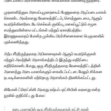
அடையாளப் பிரச்சினைகளை மையமாகக் கொண்டிருந்தனர்.
முதலாளித்துவ அமைப்புமுறையைப் பேணுவதை அடிப்படையாகக்
கொண்ட அவர்களது வேலைத்திட்டம், சொத்துடைமை, ஆளும்
உயரடுக்கினரிடையே செல்வக் குவிப்பு, மலைப்பூட்டும் சமூக
சமத்துவமின்மை மட்டங்கள் மற்றும் ஏகாதிபத்திய
இராணுவவாதம் போன்ற முக்கிய பிரச்சினைகளை பெருமளவில்
புறக்கணித்தது.
அற்ப சீர்திருத்தவாத அபிலாஷைகள் ஆளும் உயரடுக்குகள்
மற்றும் அவற்றின் அரசாங்கத்திடம் இருந்து எதிர்ப்பை
எதிர்கொண்டபோது, ஒரு சீர்திருத்தவாத வேலைத்திட்டத்தின்
அனைத்து அடையாளங்களும் கைவிடப்பட்டன. மேலும் சிக்கன
நடவடிக்கைகளின் மற்றொரு அரசாங்கம் திணிக்கப்பட்டது.
லியோன் ட்ரொட்ஸ்கி அவரது ரஷ்யப் புரட்சியின் வரலாறு என்ற
நூலில் குறிப்பிட்டது போல:
நடைமுறையில் ஒரு சீர்திருத்தவாதக் கட்சி தான்