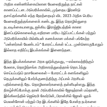
அதிக எண்ணிக்கையிலான வேலைநிறுத்த நாட்கள்
காணப்பட்டன. அமெரிக்காவில், முந்தைய இரண்டு
தசாப்தங்களில் எந்த நேரத்தையும் விட 2023 அதிக பெரிய
வேலைநிறுத்தங்களைக் கண்டது. இந்த தொழில்துறை
நடவடிக்கையானது, ஐக்கிய இராஜ்ஜியத்தில் காஸா
இனப்படுகொலைக்கு எதிரான பாரிய ஆர்ப்பாட்டங்கள் மற்றும்
அமெரிக்காவில் மில்லியன் கணக்கான மக்கள் பங்கேற்ற
“மன்னர்கள் வேண்டாம்” போராட்டங்கள் உட்பட முன்னொருபோதும்
இல்லாத எதிர்ப்பு இயக்கங்கள் இணைந்தன.
இந்த இயக்கங்களை அரசு ஒடுக்குவது, —எல்லாவற்றிற்கும்
மேலாக, தொழிற்சங்க அதிகாரத்துவத்தால் தொடர்ந்து
செய்யப்படும் நாசவேலைகள்— போராட்டக் களங்களிலும்
தெருக்களிலும் போர்க்குணத்திற்கு அப்பால் அரசியல்
பதில்களைத் தேட தொழிலாளர்களைத் தள்ளியுள்ளது. இந்த
நிகழ்ச்சிப்போக்கு தான் அமெரிக்காவில் ஜோஹ்ரான் மம்தானி,
இங்கிலாந்தில் ஜெரெமி கோர்பின், பிரான்சில் ஜோன்-லூக்
மெலன்சோன் மற்றும் பிற இடங்களில் இதே போன்ற நபர்களை