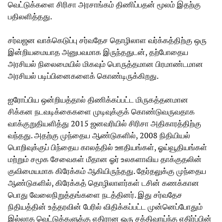
வெட்டுக்களை சிரிசா அரசாங்கம் திணிப்பதன் மூலம் இதற்கு
பதிலளித்தது.
சர்வஜன வாக்கெடுப்பு சர்வதேச தொழிலாள வர்க்கத்திற்கு ஒரு
இன்றியமையாத அனுபவமாக இருந்ததுடன், தற்போதைய
அரசியல் நிலைமையில் மிகவும் பொருத்தமான பிரமாண்டமான
அரசியல் படிப்பினைகளைக் கொண்டிருக்கிறது.
ஐரோப்பிய ஒன்றியத்தால் திணிக்கப்பட்ட மிருகத்தனமான
சிக்கன நடவடிக்கைகளை முடிவுக்குக் கொண்டுவருவதாக
வாக்குறுதியளித்து 2015 ஜனவரியில் சிரிசா அதிகாரத்திற்கு
வந்தது. அதற்கு முந்தைய ஆண்டுகளில், 2008 நிதியியல்
பொறிவுக்குப் பிந்தைய காலத்தில் ஊதியங்கள், ஓய்வூதியங்கள்
மற்றும் சமூக சேவைகள் மீதான ஓர் உலகளாவிய தாக்குதலின்
குவிமையமாக கிரேக்கம் ஆகியிருந்தது. தேர்தலுக்கு முந்தைய
ஆண்டுகளில், கிரேக்கத் தொழிலாளர்கள் டசின் கணக்கான
பொது வேலைநிறுத்தங்களை நடத்தினர். இது சர்வதேச
நிதியத்தின் உத்தரவின் பேரில் விதிக்கப்பட்ட முன்னெப்போதும்
இல்லாத வெட்டுக்களுக்கு எதிரான ஒரு சக்திவாய்ந்த எதிர்ப்பின்