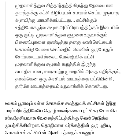
முதலாளித்துவ சித்தாந்தத்திலிருந்து தேவையான
தூரத்துக்கு கட்சி விழிப்புடன் சமரசம் செய்ய முடியாத
அளவிற்கு பராமரிக்கப்பட்டது… கட்சிக்கும்
உத்தியோகபூர்வ சமூக அபிப்பிராயத்திற்கும் இடையில்
ஒரு குட்டி-முதலாளித்துவ சூழலை உருவாக்கும்
பிணைப்புகளை துண்டித்து தனது லான்செட்டைக்
கொண்டு வேலை செய்வதில் லெனின் ஒருபோதும்
சோர்வடையவில்லை... போல்ஷிவிக் கட்சி
முதலாளித்துவ சமூகக் கருத்தில் இருந்து
சுயாதீனமான, சமரசமற்ற முறையில் அதை எதிர்க்கும்,
தனக்கென ஒரு அரசியல் ஊடகத்தை மட்டுமின்றி,
தார்மீக ஊடகத்தையும் உருவாக்கிக் கொண்டது.
உலகம் பூராவும் உள்ள சோசலிச சமத்துவக் கட்சிகள் இந்த
பாரம்பரியத்திலேயே தொழிலாளர்களை புரட்சிகர சோசலிச
சர்வதேசியவாத வேலைத்திட்டத்திற்கு வென்றெடுக்க
முயற்சிக்கின்றன. தொழிலாள வர்க்கத்தின் ஒரு புதிய,
சோசலிசக் கட்சியின் அவசியத்தைக் காணும்