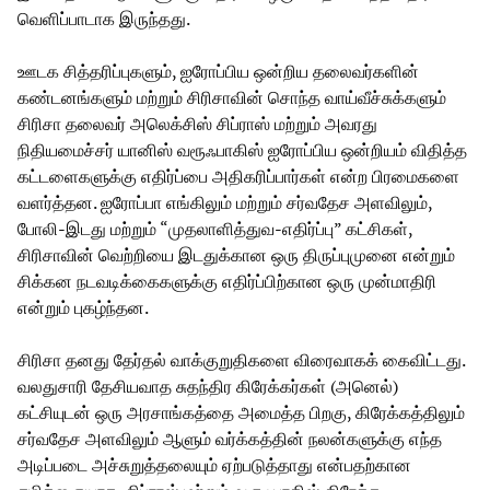
வெளிப்பாடாக இருந்தது.
ஊடக சித்தரிப்புகளும், ஐரோப்பிய ஒன்றிய தலைவர்களின்
கண்டனங்களும் மற்றும் சிரிசாவின் சொந்த வாய்வீச்சுக்களும்
சிரிசா தலைவர் அலெக்சிஸ் சிப்ராஸ் மற்றும் அவரது
நிதியமைச்சர் யானிஸ் வரூஃபாகிஸ் ஐரோப்பிய ஒன்றியம் விதித்த
கட்டளைகளுக்கு எதிர்ப்பை அதிகரிப்பார்கள் என்ற பிரமைகளை
வளர்த்தன. ஐரோப்பா எங்கிலும் மற்றும் சர்வதேச அளவிலும்,
போலி-இடது மற்றும் “முதலாளித்துவ-எதிர்ப்பு” கட்சிகள்,
சிரிசாவின் வெற்றியை இடதுக்கான ஒரு திருப்புமுனை என்றும்
சிக்கன நடவடிக்கைகளுக்கு எதிர்ப்பிற்கான ஒரு முன்மாதிரி
என்றும் புகழ்ந்தன.
சிரிசா தனது தேர்தல் வாக்குறுதிகளை விரைவாகக் கைவிட்டது.
வலதுசாரி தேசியவாத சுதந்திர கிரேக்கர்கள் (அனெல்)
கட்சியுடன் ஒரு அரசாங்கத்தை அமைத்த பிறகு, கிரேக்கத்திலும்
சர்வதேச அளவிலும் ஆளும் வர்க்கத்தின் நலன்களுக்கு எந்த
அடிப்படை அச்சுறுத்தலையும் ஏற்படுத்தாது என்பதற்கான