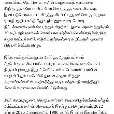
பணவீக்கம் தொழிலாளர்களின் வாழ்க்கைத் தரங்களை
சீரழித்தது. ஐரோப்பாவில் போர் வெடித்தது, காஸாவில் ஒரு
இனப்படுகொலை கட்டவிழ்த்து விடப்பட்டது, ஒவ்வொரு பிரதான
ஏகாதிபத்திய சக்தியிலும் இராணுவ வரவு-செலவு
திட்டக்கணக்குகள் வெடித்துச் சிதறின—இவை அனைத்துக்கும்
20 ஆம் நூற்றாண்டில் தொழிலாள வர்க்கம் வென்றெடுத்திருந்த
சமூக தேட்டங்களில் எஞ்சியிருந்தவற்றை அழிப்பதன் மூலமாக
நிதியளிக்கப்படுகிறது.
இந்த தாக்குதல்களுடன் சேர்ந்து, ஆளும் வர்க்கம்
அதிகரித்தளவில் பாசிசம் மற்றும் சர்வாதிகாரத்தை நோக்கி
திரும்பியுள்ளது. இது அமெரிக்காவில் டொனால்ட் ட்ரம்பின்
எழுச்சியிலும் உலகெங்கிலுமான முதலாளித்துவ
அரசாங்கங்களின் அதிகரித்து வரும் எதேச்சதிகாரத்திலும்
மிகவும் கூர்மையாக வெளிப்பட்டுள்ளது.
மீண்டுமொருமுறை, தொழிலாளர்கள் வேலைநிறுத்தங்கள் மற்றும்
ஆர்ப்பாட்டங்களின் அலையுடன் இதற்கு பதிலிறுத்தனர். 2022
மற்றும் 2023 ஆண்டுகளில் 1980 களில் இருந்து இங்கிலாந்தில்