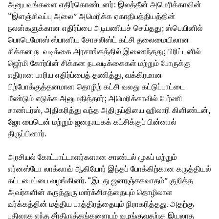
அனுபவங்களை எதிர்கொண்டனர்: இலத்தீன் அமெரிக்காவின்
“இளஞ்சிவப்பு அலை” அமெரிக்க ஏகாதிபத்தியத்தின்
நலன்களுக்கான எதிர்ப்பை அடிபணியச் செய்தது; ஸ்பெயினில்
பொடெமோஸ் ஸ்பானிய சோசலிஸ்ட் கட்சி தலைமையிலான
சிக்கன நடவடிக்கை அரசாங்கத்தில் இணைந்தது; பிரிட்டனில்
ஜெர்மி கோர்பின் சிக்கன நடவடிக்கைகள் மற்றும் போருக்கு
எதிரான பாரிய எதிர்ப்பைத் தணித்து, வக்கிரமான
பிற்போக்குத்தனமான தொழிற் கட்சி வலது கட்டுப்பாட்டை
மீண்டும் எடுக்க அனுமதித்தார்; அமெரிக்காவில் பேர்ணி
சாண்டர்ஸ், அதிகரித்து வந்த அதிருப்தியை ஹிலாரி கிளிண்டன்,
ஜோ பைடென் மற்றும் ஜனநாயகக் கட்சிக்குப் பின்னால்
திருப்பினார்.
அரசியல் கோட்பாட்டாளர்களான சாண்டல் மூஃப் மற்றும்
எர்னஸ்டோ லாக்லாவ் ஆகியோர் இந்தப் போக்கிற்கான கருத்தியல்
கட்டமைப்பை வழங்கினர். “இடது ஜனரஞ்சகவாதம்” குறித்த
அவர்களின் கருத்துரு மார்க்சிசத்தையும் தொழிலாள
வர்க்கத்தின் மத்திய பாத்திரத்தையும் நிராகரித்தது. அதற்கு
பதிலாக எந்த சீர்திருத்தங்களையும் வழங்குவதற்கு இயலாத