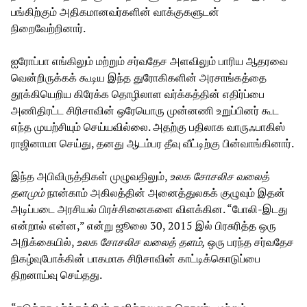
பங்கிற்கும் அதிகமானவர்களின் வாக்குகளுடன்
நிறைவேற்றினார்.
ஐரோப்பா எங்கிலும் மற்றும் சர்வதேச அளவிலும் பாரிய ஆதரவை
வென்றிருக்கக் கூடிய இந்த துரோகிகளின் அரசாங்கத்தை
தூக்கியெறிய கிரேக்க தொழிலாள வர்க்கத்தின் எதிர்ப்பை
அணிதிரட்ட சிரிசாவின் ஒரேயொரு முன்னணி உறுப்பினர் கூட
எந்த முயற்சியும் செய்யவில்லை. அதற்கு பதிலாக வாருஃபாகிஸ்
ராஜினாமா செய்து, தனது ஆடம்பர தீவு வீட்டிற்கு பின்வாங்கினார்.
இந்த அபிவிருத்திகள் முழுவதிலும்,
உலக சோசலிச வலைத்
தளமும்
நான்காம் அகிலத்தின் அனைத்துலகக் குழுவும் இதன்
அடிப்படை அரசியல் பிரச்சினைகளை விளக்கின. “போலி-இடது
என்றால் என்ன,” என்று ஜூலை 30, 2015 இல் பிரசுரித்த ஒரு
அறிக்கையில்,
உலக சோசலிச வலைத் தளம்,
ஒரு பரந்த சர்வதேச
நிகழ்வுபோக்கின் பாகமாக சிரிசாவின் காட்டிக்கொடுப்பை
திறனாய்வு செய்தது.