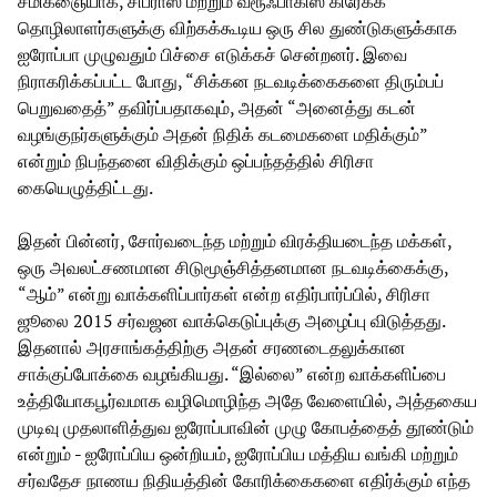
சமிக்ஞையாக, சிப்ராஸ் மற்றும் வரூஃபாகிஸ் கிரேக்க
தொழிலாளர்களுக்கு விற்கக்கூடிய ஒரு சில துண்டுகளுக்காக
ஐரோப்பா முழுவதும் பிச்சை எடுக்கச் சென்றனர். இவை
நிராகரிக்கப்பட்ட போது, “சிக்கன நடவடிக்கைகளை திரும்பப்
பெறுவதைத்” தவிர்ப்பதாகவும், அதன் “அனைத்து கடன்
வழங்குநர்களுக்கும் அதன் நிதிக் கடமைகளை மதிக்கும்”
என்றும் நிபந்தனை விதிக்கும் ஒப்பந்தத்தில் சிரிசா
கையெழுத்திட்டது.
இதன் பின்னர், சோர்வடைந்த மற்றும் விரக்தியடைந்த மக்கள்,
ஒரு அவலட்சணமான சிடுமூஞ்சித்தனமான நடவடிக்கைக்கு,
“ஆம்” என்று வாக்களிப்பார்கள் என்ற எதிர்பார்ப்பில், சிரிசா
ஜூலை 2015 சர்வஜன வாக்கெடுப்புக்கு அழைப்பு விடுத்தது.
இதனால் அரசாங்கத்திற்கு அதன் சரணடைதலுக்கான
சாக்குப்போக்கை வழங்கியது. “இல்லை” என்ற வாக்களிப்பை
உத்தியோகபூர்வமாக வழிமொழிந்த அதே வேளையில், அத்தகைய
முடிவு முதலாளித்துவ ஐரோப்பாவின் முழு கோபத்தைத் தூண்டும்
என்றும் - ஐரோப்பிய ஒன்றியம், ஐரோப்பிய மத்திய வங்கி மற்றும்
சர்வதேச நாணய நிதியத்தின் கோரிக்கைகளை எதிர்க்கும் எந்த