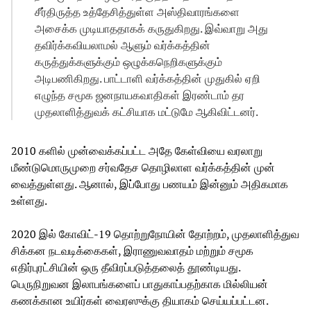
சீர்திருத்த உத்தேசித்துள்ள அஸ்திவாரங்களை
அசைக்க முடியாததாகக் கருதுகிறது. இவ்வாறு அது
தவிர்க்கவியலாமல் ஆளும் வர்க்கத்தின்
கருத்துக்களுக்கும் ஒழுக்கநெறிகளுக்கும்
அடிபணிகிறது. பாட்டாளி வர்க்கத்தின் முதுகில் ஏறி
எழுந்த சமூக ஜனநாயகவாதிகள் இரண்டாம் தர
முதலாளித்துவக் கட்சியாக மட்டுமே ஆகிவிட்டனர்.
2010 களில் முன்வைக்கப்பட்ட அதே கேள்வியை வரலாறு
மீண்டுமொருமுறை சர்வதேச தொழிலாள வர்க்கத்தின் முன்
வைத்துள்ளது. ஆனால், இப்போது பணயம் இன்னும் அதிகமாக
உள்ளது.
2020 இல் கோவிட்-19 தொற்றுநோயின் தோற்றம், முதலாளித்துவ
சிக்கன நடவடிக்கைகள், இராணுவவாதம் மற்றும் சமூக
எதிர்புரட்சியின் ஒரு தீவிரப்படுத்தலைத் தூண்டியது.
பெருநிறுவன இலாபங்களைப் பாதுகாப்பதற்காக மில்லியன்
கணக்கான உயிர்கள் வைரஸுக்கு தியாகம் செய்யப்பட்டன.