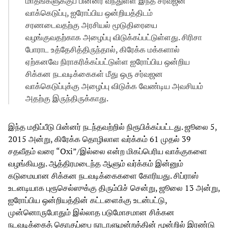
மாதங்களுக்குப் பின்னர் வந்துள்ள இந்த சர்வஜன
வாக்கெடுப்பு, ஐரோப்பிய ஒன்றியத்திடம்
சரணடைவதற்கு அரசியல் மூடுதிரையை
வழங்குவதற்காக அழைப்பு விடுக்கப்பட்டுள்ளது. சிரிசா
போராட உத்தேசித்திருந்தால், கிரேக்க மக்களால்
ஏற்கனவே நிராகரிக்கப்பட்டுள்ள ஐரோப்பிய ஒன்றிய
சிக்கன நடவடிக்கைகள் மீது ஒரு சர்வஜன
வாக்கெடுப்புக்கு அழைப்பு விடுக்க வேண்டிய அவசியம்
அதற்கு இருந்திருக்காது.
இந்த மதிப்பீடு பின்னர் நடந்தவற்றில் நிரூபிக்கப்பட்டது. ஜூலை 5,
2015 அன்று, கிரேக்க தொழிலாள வர்க்கம் 61 முதல் 39
சதவீதம் வரை “Oxi”/இல்லை என்ற மிகப்பெரிய வாக்குகளை
வழங்கியது. ஆத்திரமடைந்த ஆளும் வர்க்கம் இன்னும்
கடுமையான சிக்கன நடவடிக்கைகளை கோரியது. சிப்ராஸ்
உடனடியாக புரூசெல்ஸுக்கு திரும்பிச் சென்று, ஜூலை 13 அன்று,
ஐரோப்பிய ஒன்றியத்தின் கட்டளைக்கு உடன்பட்டு,
முன்னொருபோதும் இல்லாத படுமோசமான சிக்கன
நடவடிக்கைத் தொகுப்பை நாடாளுமன்றத்தின் மூன்றில் இரண்டு