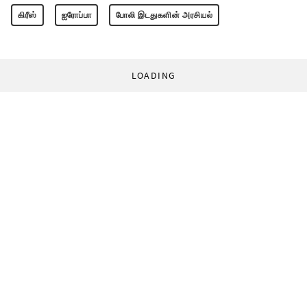
கிரீஸ்
ஐரோப்பா
போலி இடதுகளின் அரசியல்
LOADING