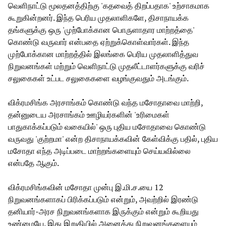
வெளிநாட்டு மூலதனத்திற்கு 'கதவைத் திறப்பதாக' உற்சாகமாக
கூறுகின்றனர். இந்த பெரிய முதலாளிகளே, திசாநாயக்க
தங்களுக்கு ஒரு 'முற்போக்கான பொருளாதார மாற்றத்தை'
கொண்டு வருவார் என்பதை ஏற்றுக்கொள்வார்கள். இந்த
முற்போக்கான மாற்றத்தில் இலங்கை பெரிய முதலாளித்துவ
நிறுவனங்கள் மற்றும் வெளிநாட்டு முதலீட்டாளர்களுக்கு வரிச்
சலுகைகள் உட்பட சலுகைகளை வழங்குவதும் அடங்கும்.
விக்ரமசிங்க அரசாங்கம் கொண்டு வந்த மசோதாவை மாற்றி,
தன்னுடைய அரசாங்கம் ஊழியர்களின் 'உரிமைகள்
பாதுகாக்கப்படும் வகையில்' ஒரு புதிய மசோதாவை கொண்டு
வருவது 'குற்றமா' என்ற திசாநாயக்கவின் கேள்விக்கு பதில், புதிய
மசோதா எந்த அடிப்படை மாற்றங்களையும் செய்யவில்லை
என்பதே ஆகும்.
விக்ரமசிங்கவின் மசோதா முன்பு இ.மி.ச.யை 12
நிறுவனங்களாகப் பிரிக்கப்படும் என்றும், அவற்றில் இரண்டு
தனியார்-அரச நிறுவனங்களாக இருக்கும் என்றும் கூறியது
உண்மையே. இது இறுதியில் அனைத்து நிறுவனங்களையும்