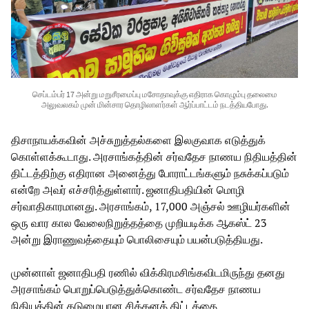
செப்டம்பர் 17 அன்று மறுசீரமைப்பு மசோதாவுக்கு எதிராக கொழும்பு தலைமை
அலுவலகம் முன் மின்சார தொழிலாளர்கள் ஆர்ப்பாட்டம் நடத்தியபோது.
திசாநாயக்கவின் அச்சுறுத்தல்களை இலகுவாக எடுத்துக்
கொள்ளக்கூடாது. அரசாங்கத்தின் சர்வதேச நாணய நிதியத்தின்
திட்டத்திற்கு எதிரான அனைத்து போராட்டங்களும் நசுக்கப்படும்
என்றே அவர் எச்சரித்துள்ளார். ஜனாதிபதியின் மொழி
சர்வாதிகாரமானது. அரசாங்கம், 17,000 அஞ்சல் ஊழியர்களின்
ஒரு வார கால வேலைநிறுத்தத்தை முறியடிக்க ஆகஸ்ட் 23
அன்று இராணுவத்தையும் பொலிசையும் பயன்படுத்தியது.
முன்னாள் ஜனாதிபதி ரணில் விக்கிரமசிங்கவிடமிருந்து தனது
அரசாங்கம் பொறுப்பெடுத்துக்கொண்ட சர்வதேச நாணய
நிதியத்தின் கடுமையான சிக்கனத் திட்டத்தை