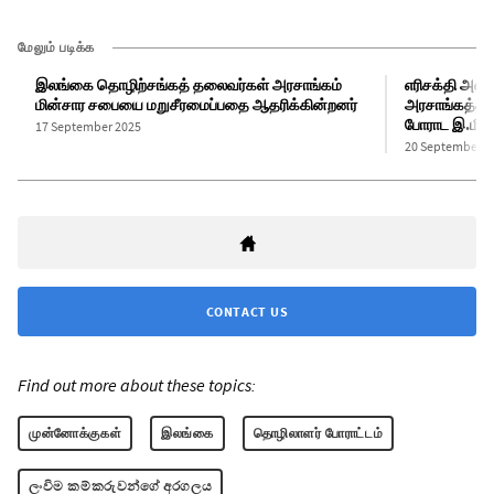
மேலும் படிக்க
இலங்கை தொழிற்சங்கத் தலைவர்கள் அரசாங்கம்
எரிசக்தி அமைச
மின்சார சபையை மறுசீரமைப்பதை ஆதரிக்கின்றனர்
அரசாங்கத்தின்
போராட இ.மி.ச
17 September 2025
20 September 2
CONTACT US
Find out more about these topics:
முன்னோக்குகள்
இலங்கை
தொழிலாளர் போராட்டம்
ලංවිම කම්කරුවන්ගේ අරගලය