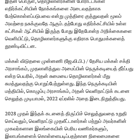
இதன் பொருள், தொழிலாளர்களின் போராட்டங்கள்
எதிர்க்கட்சியின் நோக்கங்களை அடைவதற்காக
மேற்கொள்ளப்படுபவை என்று முத்திரை குத்துவதன் மூலம்
அவற்றை நசுக்குவதே ஆகும். தற்போது எதிர்க்கட்சியில் உள்ள
கட்சிகள் ஆட்சியில் இருந்த போது இதேபோன்ற அறிக்கைகளை
வெளியிட்டு, தொழிலாளர்களுக்கு எதிராக பொதுமக்களைத்
தூண்டிவிட்டன.
மக்கள் விடுதலை முன்னணி (ஜே.வி.பி.) / தேசிய மக்கள் சக்தி
அரசாங்கம், முதலாளித்துவ அமைப்பின் நெருக்கடியைத் தீர்ப்பது
என்ற பெயரில், அதன் சுமையை தொழிலாளர்கள் மீது
சுமத்துவதற்கு பொறுப்பேற்றுள்ளது. இந்த நெருக்கடியின்
மத்தியில், கொழும்பு அரசாங்கம், அதன் வெளிநாட்டுக் கடனை
செலுத்த முடியாமல், 2022 ஏப்ரலில் அதை இடைநிறுத்தியது.
2028 முதல் இந்தக் கடனைத் திருப்பிச் செலுத்துவதை உறுதி
செய்வதும், வெளிநாட்டு முதலீட்டாளர்கள் மற்றும் அவர்களின்
முகவர்களான இலங்கையின் பெரிய வணிகர்களும்,
இலாபங்களைக் கொள்ளையடிப்பதற்கான நிலைமைகளை