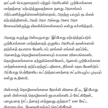
நாட்டின் பொருளாதாரம் மற்றும் அரசியலில் 'முற்போக்கான
மாற்றத்தை' ஏற்படுத்துவதற்காக தனது அரசாங்கம்
அர்ப்பணித்துக்கொண்டுள்ளதால், அதற்கு யாரும் தடங்கல்
ஏற்படுத்தினால், அவர் அரச அல்லது அரை அரச
சேவையிலிருந்து விலகிக்கொள்ளலாம் என்று எச்சரித்தார்.
அவரது கருத்து பின்வருமாறு: 'இப்போது ஏற்படுத்தப்படும்
முற்போக்கான மாற்றத்தைத் குறுகிய அரசியல் நலன்களால்
தடுக்கத் தயாராக வேண்டாம். நாங்கள் எங்கள் தரப்பில்,
அனைத்து தொழிலாளர்களையும் சமமான உரிமைகொண்ட
தொழிலாளர்களாக ஏற்றுக்கொள்வோம், ஆனால் முற்போக்கான
மாற்றங்களைத் தடுப்பதற்குப் பதிலாக, நீங்கள் உதவ வேண்டும்.'
அப்போது பெற்றோலிய கூட்டுத்தாபனத்தை கட்டியெழுப்ப முடியும்
என்று கூறினார்.
மின்சாரத் தொழிலாளர்களை நோக்கி விரலை நீட்டி, 'இப்போது
நான் மின்சாரத் தொழிலாளர் ஐயாமார்களிடம் கேட்கிறேன்,
பழையதை [சட்டத்தை] மாற்றுவது குற்றமா?' என கேட்ட
திசாநாயக்க, 'வேலைநிறுத்தம் செய்கிறீர்கள்,