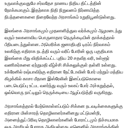
உருவாக்குவதுமே சர்வதேச நாணய நிதிய திட்டத்தின்
நோக்கமாகும். இதற்காக நிதி நிறுவனம் நிர்ணயித்த
நிபந்தனைகளை நிறைவேற்ற அரசாங்கம் உறுதிபூண்டுள்ளது.
இலங்கை அரசாங்கமும் முதலாளித்துவ வர்க்கமும் ஆழமடைந்து
வரும் உலகளாவிய பொருளாதார நெருக்கடியின் தாக்கத்தால்
பீதியடைந்துள்ளன. அமெரிக்க ஜனாதிபதி டிரம்ப் நிர்வாகம்
உலகிற்கு எதிராக நடத்தி வரும் வரிப் போரின் ஒரு பகுதியாக
இலங்கை மீது விதிக்கப்பட்ட புதிய 20 சதவீத வரி, உள்ளூர்
வணிகர்களை ஏற்றுமதி வீழ்ச்சி சிக்கலுக்குள் தள்ளி உள்ளது.
உக்ரேனில் ரஷ்யாவிற்கு எதிரான நேட்டோவின் போர் மற்றும் மத்திய
கிழக்கில் காசா மீதான இஸ்ரேலின் இனப்படுகொலை
படையெடுப்பு உட்பட வளர்ந்து வரும் உலகப் போர் அச்சுறுத்தல்,
ஒவ்வொரு நாட்டிலும் நெருக்கடியை ஆழப்படுத்தி வருகிறது.
அரசாங்கத்தால் மேற்கொள்ளப்படும் சிக்கன நடவடிக்கைகளுக்கு
எதிரான மின்சாரத் தொழிலாளர்களினது மட்டுமன்றி,
அனைத்துப் பிரிவு தொழிலாளர்களின் போராட்டமும் நிச்சயமாக
ஒரு அரசியல் போராக ஆகியுள்ளது. ஏனெனில் அரசாங்கத்தின்