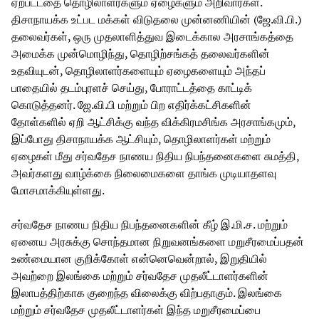
ஏற்பட்டதை தொழிலாளர்களும் ஏழைகளும் அறிவார்கள்.
திசாநாயக்க உட்பட மக்கள் விடுதலை முன்னணியின் (ஜே.வி.பி.)
தலைவர்கள், ஒரு முதலாளித்துவ இடைக்கால அரசாங்கத்தை
அமைக்க முன்மொழிந்து, தொழிற்சங்கத் தலைவர்களின்
உதவியுடன், தொழிலாளர்களையும் ஏழைகளையும் அந்தப்
பாதையில் தடம்புரளச் செய்து, போராட்டத்தை காட்டிக்
கொடுத்தனர். ஜே.வி.பி மற்றும் பிற எதிர்க்கட்சிகளின்
தோள்களில் ஏறி ஆட்சிக்கு வந்த விக்கிரமசிங்க அரசாங்கமும்,
இப்போது திசாநாயக்க ஆட்சியும், தொழிலாளர்கள் மற்றும்
ஏழைகள் மீது சர்வதேச நாணய நிதிய நிபந்தனைகளை சுமத்தி,
அவர்களது வாழ்க்கை நிலைமைகளை தாங்க முடியாதளவு
மோசமாக்கியுள்ளது.
சர்வதேச நாணய நிதிய நிபந்தனைகளின் கீழ் இ.மி.ச. மற்றும்
ஏனைய அரசுக்கு சொந்தமான நிறுவனங்களை மறுசீரமைப்பதன்
உண்மையான குறிக்கோள் என்னெவென்றால், இறுதியில்
அவற்றை இலங்கை மற்றும் சர்வதேச முதலீட்டாளர்களின்
இலாபத்திற்காக குறைந்த விலைக்கு விற்பதாகும். இலங்கை
மற்றும் சர்வதேச முதலீட்டாளர்கள் இந்த மறுசீரமைப்பை