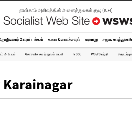
நான்காம் அகிலத்தின் அனைத்துலகக் குழு
(
ICFI
)
தொழிலாளர் போராட்டங்கள்
கலை & கலாச்சாரம்
வரலாறு
சமூக சமத்துவம
ாம் அகிலம்
சோசலிச சமத்துவக் கட்சி
IYSSE
WSWS பற்றி
தொடர்புக
r Karainagar