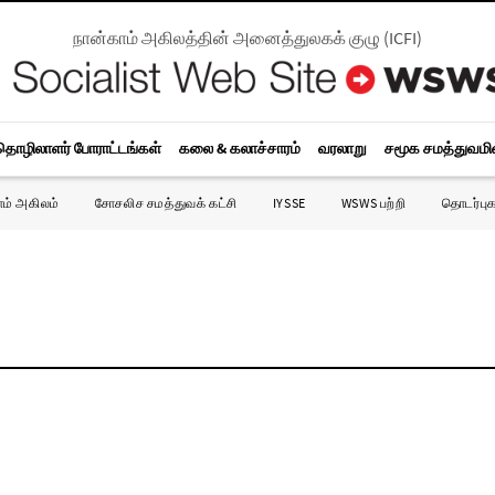
நான்காம் அகிலத்தின் அனைத்துலகக் குழு
(
ICFI
)
தொழிலாளர் போராட்டங்கள்
கலை & கலாச்சாரம்
வரலாறு
சமூக சமத்துவம
ாம் அகிலம்
சோசலிச சமத்துவக் கட்சி
IYSSE
WSWS பற்றி
தொடர்புக