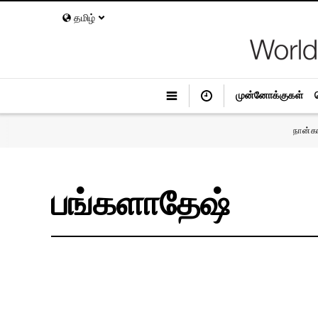
தமிழ்
முன்னோக்குகள்
நான்க
பங்களாதேஷ்