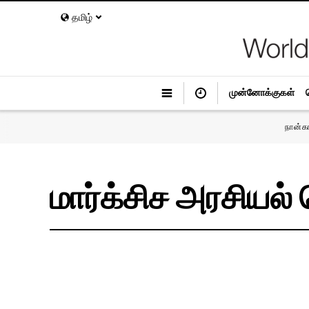
தமிழ்
முன்னோக்குகள்
நான்க
மார்க்சிச அரசியல