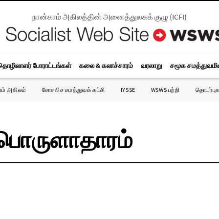
நான்காம் அகிலத்தின் அனைத்துலகக் குழு
(
ICFI
)
தொழிலாளர் போராட்டங்கள்
கலை & கலாச்சாரம்
வரலாறு
சமூக சமத்துவம
ாம் அகிலம்
சோசலிச சமத்துவக் கட்சி
IYSSE
WSWS பற்றி
தொடர்புக
் பொருளாதாரம்