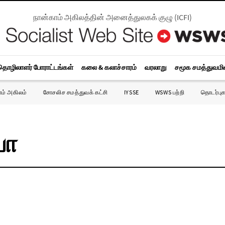
நான்காம் அகிலத்தின் அனைத்துலகக் குழு
(
ICFI
)
தொழிலாளர் போராட்டங்கள்
கலை & கலாச்சாரம்
வரலாறு
சமூக சமத்துவம
ாம் அகிலம்
சோசலிச சமத்துவக் கட்சி
IYSSE
WSWS பற்றி
தொடர்புக
யா