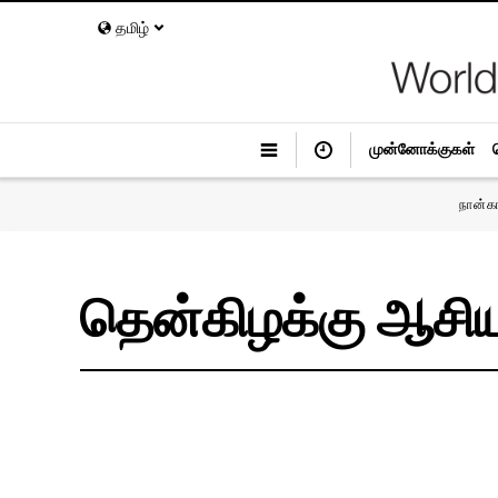
தமிழ்
முன்னோக்குகள்
நான்க
தென்கிழக்கு ஆசி