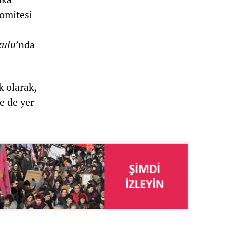
Komitesi
kulu
’nda
 olarak,
e de yer