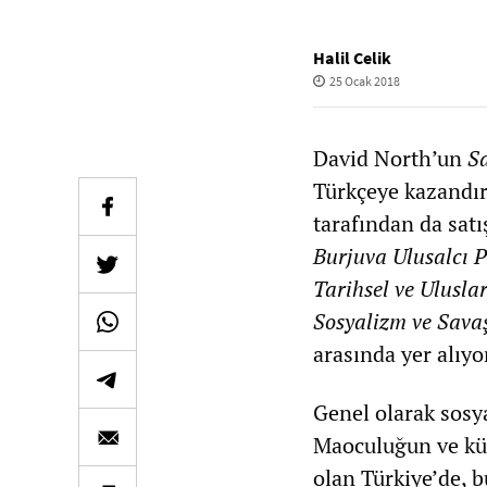
Halil Celik
25 Ocak 2018
David North’un
S
Türkçeye kazandır
tarafından da satı
Burjuva Ulusalcı P
Tarihsel ve Uluslar
Sosyalizm ve Sava
arasında yer alıyo
Genel olarak sosy
Maoculuğun ve küç
olan Türkiye’de, bu