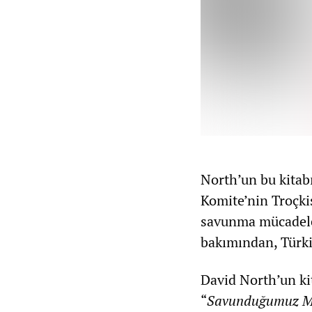
North’un bu kitab
Komite’nin Troçkis
savunma mücadeles
bakımından, Türkiy
David North’un k
“
Savunduğumuz M