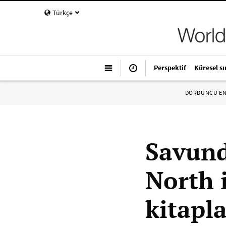
Türkçe
Perspektif
Küresel sı
DÖRDÜNCÜ E
Savund
North 
kitapl