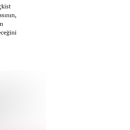
çkist
asının,
in
eceğini