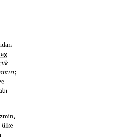
ndan
lag
çük
antısı
;
ve
abı
izmin,
 ülke
n