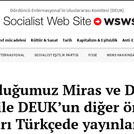
Dördüncü Enternasyonal’in Uluslararası Komitesi
(
DEUK
)
nıf mücadelesi
Kültür & Sanat
Tarih
Kapitalizm & Eşitsizlik
Anti-
NTERNASYONAL
SOSYALIST EŞITLIK PARTISI
IYSSE
WSWS HAKKIND
uğumuz Miras ve D
ile DEUK’un diğer 
arı Türkçede yayınl