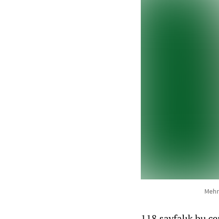
Mehri
118 sayfalık bu ce