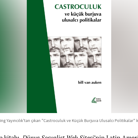
ng Yayıncılık'tan çıkan "Castroculuk ve Küçük Burjuva Ulusalcı Politikalar" k
p kitabı,
Dünya Sosyalist Web Sitesi
’nin Latin Amer