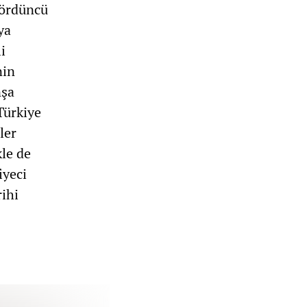
Dördüncü
ya
i
nin
nşa
Türkiye
ler
kle de
iyeci
rihi