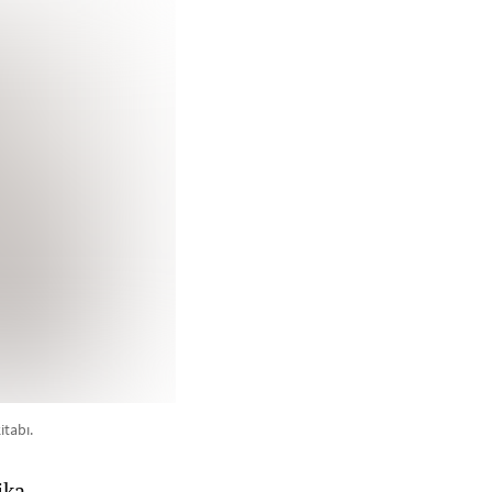
itabı.
ika