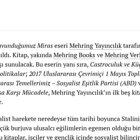
avunduğumuz Miras
eseri
Mehring Yayıncılık
tarafı
ıldı. Kitap, yakında
Mehring Books
ve
Mehring Ver
şı sunulacak. Bu eserin yanı sıra,
Castroculuk ve Kü
olitikalar
;
2017 Uluslararası Çevrimiçi 1 Mayıs Topl
arası Temellerimiz – Sosyalist Eşitlik Partisi (ABD)
şa Karşı Mücadele
, Mehring Yayıncılık’ın ilk beş kit
r.
alist harekete neredeyse tüm tarihi boyunca Stalin
ük burjuva ulusalcı eğilimlerin egemen olduğu bir
 kitaplar, işçiler ve gençlik içinde sosyalist bilinci