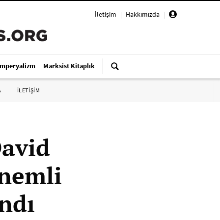
İletişim
|
Hakkımızda
|
Emperyalizm
Marksist Kitaplık
A
İLETİŞİM
avid
önemli
andı