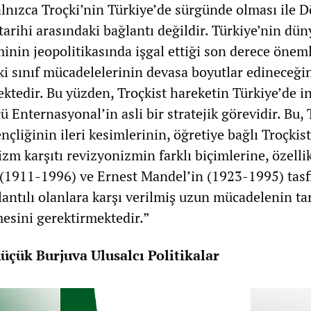
alnızca Troçki’nin Türkiye’de sürgünde olması ile 
arihi arasındaki bağlantı değildir. Türkiye’nin dün
inin jeopolitikasında işgal ettiği son derece öneml
i sınıf mücadelelerinin devasa boyutlar edineceği
ktedir. Bu yüzden, Troçkist hareketin Türkiye’de i
 Enternasyonal’in asli bir stratejik görevidir. Bu, 
ençliğinin ileri kesimlerinin, öğretiye bağlı Troçkist
zm karşıtı revizyonizmin farklı biçimlerine, özelli
(1911-1996) ve Ernest Mandel’in (1923-1995) tasf
ğlantılı olanlara karşı verilmiş uzun mücadelenin ta
esini gerektirmektedir.”
üçük Burjuva Ulusalcı Politikalar