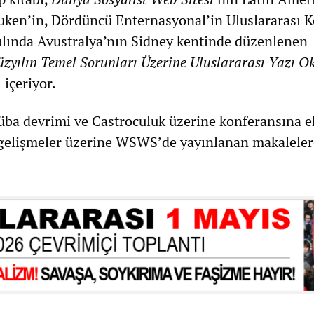
Auken’in, Dördüncü Enternasyonal’in Uluslararası 
ılında Avustralya’nın Sidney kentinde düzenlenen
zyılın Temel Sorunları Üzerine
Uluslararası Yazı O
 içeriyor.
üba devrimi ve Castroculuk üzerine konferansına ek
gelişmeler üzerine WSWS’de yayınlanan makaleler