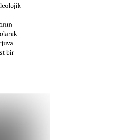
deolojik
fının
 olarak
rjuva
st bir