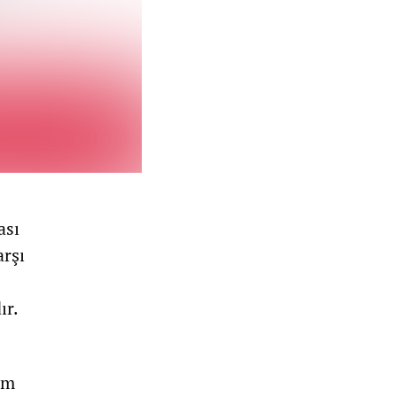
ası
arşı
ır.
em