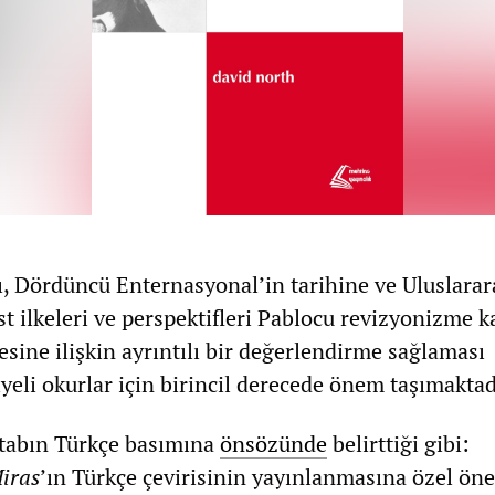
ı, Dördüncü Enternasyonal’in tarihine ve Uluslarar
t ilkeleri ve perspektifleri Pablocu revizyonizme k
ine ilişkin ayrıntılı bir değerlendirme sağlaması
eli okurlar için birincil derecede önem taşımaktad
itabın Türkçe basımına
önsözünde
belirttiği gibi:
iras
’ın Türkçe çevirisinin yayınlanmasına özel ön