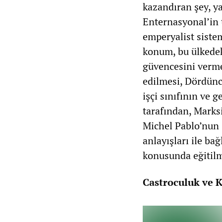
kazandıran şey, y
Enternasyonal’in t
emperyalist sistem
konum, bu ülkedek
güvencesini verme
edilmesi, Dördüncü
işçi sınıfının ve g
tarafından, Marksi
Michel Pablo’nun 
anlayışları ile ba
konusunda eğitilm
Castroculuk ve K