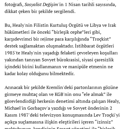
fotoğrafı,
Sosyalist Değişim
'in 1 Nisan tarihli sayısında,
dikkat çeken bir şekilde sergilendi.
Bu, Healy'nin Filistin Kurtuluş Örgütü ve Libya ve Irak
hükümetleri ile önceki “birleşik cephe”leri gibi,
karşıdevrimci bir rejime para karşılığında “Troçkist”
destek sağlamaktan oluşmaktadır. İstihbarat örgütleri
1985'te Healy'nin yaşadığı felaketi çevreleyen koşulları
yakından tanıyan Sovyet bürokrasisi, siyasi çaresizlik
içindeki birini kullanmanın ve manipüle etmenin ne
kadar kolay olduğunu bilmektedir.
Acınacak bir şekilde Kremlin'deki partonlarının gözüne
girmeye muhtaç olan ve KGB'nin onu “ele almak” ile
görevlendirdiği herkesin denetimi altında çalışan Healy,
Michael'in Gorbaçov'a yazdığı ve Sovyet önderinin 2
Kasım 1987'deki televizyon konuşmasında Lev Troçki'yi
açıkça suçlamasına ilişkin eleştirileri içeren “izinsiz”
mektubunun, kendisinin Sovyet yönetimi ile “birleşik