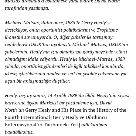
Matsas arasındaki bölünmeye yanıt olarak David North
tarafından yazılmıştı.
Michael-Matsas, daha önce, 1985’te Gerry Healy’yi
destekliyor, onun oportünist politikalarını ve Troçkizme
ihanetini savunuyordu. O, diğer şubeler ile tartışmayı
reddederek DEUK’tan ayrılmıştı. Michael-Matsas, DEUK’un
şubelerinin, Healy’nin izni olmaksızın görüşmeye bile yetkisi
olmadığını iddia ediyordu. Healy ile Michael-Matsas, 1989
yılında, oportünist gündemleri ile ilgili taktiksel konularda,
ilkesiz işbirliklerinin aniden ve sert bir şekilde çökmesine yol
açan bir anlaşmazlığa düştüler.
Healy, beş ay sonra, 14 Aralık 1989’da öldü. Healy’nin siyasi
kariyerine ilişkin Marksist bir çözümleme için, David
North’un
Gerry Healy and His Place in the History of the
Fourth International
[Gerry Healy ve Dördüncü
Enternasyonal’in Tarihindeki Yeri]
adlı kitabına
bakabilirsiniz.