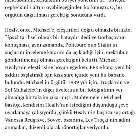
cephe”sinin altını oyabileceğinden korkmuştu. O, bu
örgütün dağıtılması gerektiği sonucuna vardı.
Healy, önce, Michael'e, eleştirileri doğru olmakla birlikte,
“
içerik
tarihsel olarak bir hataydı” dedi ve Gorbaçov'un
konuşması, aynı zamanda, Politbüro'nun Stalin'in
suçlarını inceleme kararını da açıkladığı için, mektubun
gönderilmemiş olması gerektiğini belirtti. Michael
Healy'nin eleştirisine boyun eğerken, EEK'e karşı yeni bir
saldırı başlatmak için kısa süre içinde yeni bir bahane
bulundu. Michael'in örgütü, 1989 yılı için, Troçki'nin ve
Sol Muhalefet'in diğer üyelerinin bir fotoğrafının yer
almadığı bir takvim çıkarmıştı. Muhtemelen Michael,
basitçe, kendisini Heally'nin istediğini düşündüğü şeye
uyarlamaya çalışıyordu; çünkü Healy'nin başlıca suç ortağı
Vanessa Redgrave, Sovyet basınına, Lev Troçki'nin adını
anmadan, düzenli olarak röportajlar veriyordu.