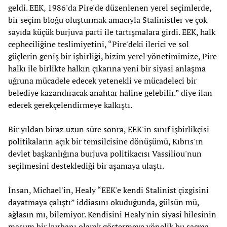
geldi. EEK, 1986'da Pire'de düzenlenen yerel seçimlerde,
bir seçim bloğu oluşturmak amacıyla Stalinistler ve çok
sayıda küçük burjuva parti ile tartışmalara girdi. EEK, halk
cepheciliğine teslimiyetini, “Pire'deki ilerici ve sol
güçlerin geniş bir işbirliği, bizim yerel yönetimimize, Pire
halkı ile birlikte halkın çıkarına yeni bir siyasi anlaşma
uğruna mücadele edecek yetenekli ve mücadeleci bir
belediye kazandıracak anahtar haline gelebilir.” diye ilan
ederek gerekçelendirmeye kalkıştı.
Bir yıldan biraz uzun süre sonra, EEK'in sınıf işbirlikçisi
politikaların açık bir temsilcisine dönüşümü, Kıbrıs'ın
devlet başkanlığına burjuva politikacısı Vassiliou'nun
seçilmesini desteklediği bir aşamaya ulaştı.
İnsan, Michael'in, Healy “EEK'e kendi Stalinist çizgisini
dayatmaya çalıştı” iddiasını okuduğunda, gülsün mü,
ağlasın mı, bilemiyor. Kendisini Healy'nin siyasi hilesinin
masum bir kurbanı olarak göstermeye yönelik bu saçma