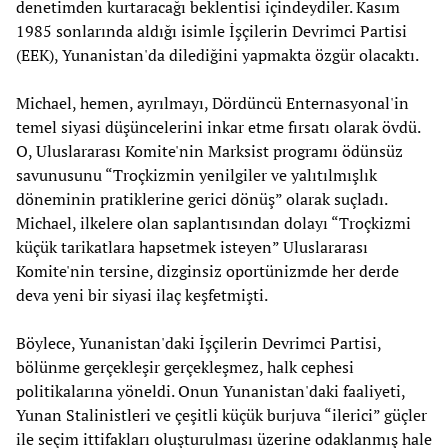
denetimden kurtaracağı beklentisi içindeydiler. Kasım
1985 sonlarında aldığı isimle İşçilerin Devrimci Partisi
(EEK), Yunanistan'da dilediğini yapmakta özgür olacaktı.
Michael, hemen, ayrılmayı, Dördüncü Enternasyonal'in
temel siyasi düşüncelerini inkar etme fırsatı olarak övdü.
O, Uluslararası Komite'nin Marksist programı ödünsüz
savunusunu “Troçkizmin yenilgiler ve yalıtılmışlık
döneminin pratiklerine gerici dönüş” olarak suçladı.
Michael, ilkelere olan saplantısından dolayı “Troçkizmi
küçük tarikatlara hapsetmek isteyen” Uluslararası
Komite'nin tersine, dizginsiz oportünizmde her derde
deva yeni bir siyasi ilaç keşfetmişti.
Böylece, Yunanistan'daki İşçilerin Devrimci Partisi,
bölünme gerçekleşir gerçekleşmez, halk cephesi
politikalarına yöneldi. Onun Yunanistan'daki faaliyeti,
Yunan Stalinistleri ve çeşitli küçük burjuva “ilerici” güçler
ile seçim ittifakları oluşturulması üzerine odaklanmış hale