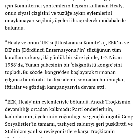
için Kominternci yöntemlerin hepsini kullanan Healy,
onun siyasi çizgisini ve tüzüğe aykırı eylemlerini
onaylamayan seçilmiş üyeleri ihraç ederek müdahalede
bulundu.
“Healy ve onun ‘UK’si [Uluslararası Komite’si], EEK’in ve
DE’nin [Dördüncü Enternasyonal’in] tüzüğünün tüm
kurallarına karşı, iki günlük bir süre içinde, 1-2 Nisan
1988’da, Yunan şubesinin bir ‘olağanüstü kongre’sini
topladı. Bu sözde ‘kongre’den başlayarak tırmanan
çılgınca bürokratik tasfiye alemi, sonradan bir ihraçlar,
iftiralar ve gözdağı kampanyasıyla devam etti.
“EEK, Healy’nin eylemleriyle bölündü. Ancak Troçkizmin
devamlılığı ortadan kalkmadı: Parti önderlerinin,
kadrolarının, üyelerinin çoğunluğu ve gençlik örgütü Genç
Sosyalistler’in tamamı, tasfiyeci saldırıyı geri püskürttü ve
Stalinizm yanlısı revizyonistlere karşı Troçkizmin