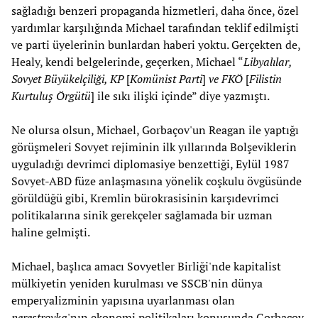
sağladığı benzeri propaganda hizmetleri, daha önce, özel
yardımlar karşılığında Michael tarafından teklif edilmişti
ve parti üyelerinin bunlardan haberi yoktu. Gerçekten de,
Healy, kendi belgelerinde, geçerken, Michael “
Libyalılar,
Sovyet Büyükelçiliği, KP
[
Komünist Parti
]
ve FKÖ
[
Filistin
Kurtuluş Örgütü
] ile sıkı ilişki içinde” diye yazmıştı.
Ne olursa olsun, Michael, Gorbaçov'un Reagan ile yaptığı
görüşmeleri Sovyet rejiminin ilk yıllarında Bolşeviklerin
uyguladığı devrimci diplomasiye benzettiği, Eylül 1987
Sovyet-ABD füze anlaşmasına yönelik coşkulu övgüsünde
görüldüğü gibi, Kremlin bürokrasisinin karşıdevrimci
politikalarına sinik gerekçeler sağlamada bir uzman
haline gelmişti.
Michael, başlıca amacı Sovyetler Birliği'nde kapitalist
mülkiyetin yeniden kurulması ve SSCB'nin dünya
emperyalizminin yapısına uyarlanması olan
perestroyka
'nın ekonomi politikaları konusunda Gorbaçov