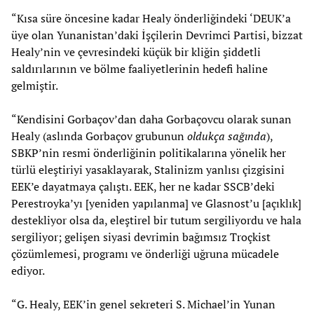
“Kısa süre öncesine kadar Healy önderliğindeki ‘DEUK’a
üye olan Yunanistan’daki İşçilerin Devrimci Partisi, bizzat
Healy’nin ve çevresindeki küçük bir kliğin şiddetli
saldırılarının ve bölme faaliyetlerinin hedefi haline
gelmiştir.
“Kendisini Gorbaçov’dan daha Gorbaçovcu olarak sunan
Healy (aslında Gorbaçov grubunun
oldukça sağında
),
SBKP’nin resmi önderliğinin politikalarına yönelik her
türlü eleştiriyi yasaklayarak, Stalinizm yanlısı çizgisini
EEK’e dayatmaya çalıştı. EEK, her ne kadar SSCB’deki
Perestroyka’yı [yeniden yapılanma] ve Glasnost’u [açıklık]
destekliyor olsa da, eleştirel bir tutum sergiliyordu ve hala
sergiliyor; gelişen siyasi devrimin bağımsız Troçkist
çözümlemesi, programı ve önderliği uğruna mücadele
ediyor.
“G. Healy, EEK’in genel sekreteri S. Michael’in Yunan