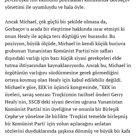
yönetimi ile uyumluydu ve hala öyle.
Ancak Michael, çok güçlü bir şekilde olmasa da,
Gorbaçov'u arada bir eleştirme hakkında ısrar etmişti ki
onun Healy ile açıkça ters düştüğü yer burasıdır. Bu
pozisyon, büyük ölçüde, Michael'in kendi küçük burjuva
grubunun Yunanistan Komünist Partisi'nin safları
dışındaki varlığı için bazı küçük siyasi gerekçeleri elde
tutma ihtiyacından kaynaklanıyordu. Ancak bu, Michael'in
örgütünün varlığını sürdürmesine gerek görmediğini
ortaya koymuş olan Healy için kabul edilebilir değildi.
Michael'e göre, EEK'in üçüncü kongresinde, “EEK'in
üyeleri, savaş sonrası Troçkizmin tarihsel önderi Gerry
Healy'nin, SSCB'deki siyasi devrim uğruna Yunanistan
Komünist Partisi'nin üyeliğine ve onunla bir Birleşik
Cephe'ye yönelme ile birlikte 'Troçkist temelde birleşmiş
bir Komünist Parti' için yolun açılacağını anlatan
sözlerini duyduklarında şaşkına dönmüş ve büyük bir kafa