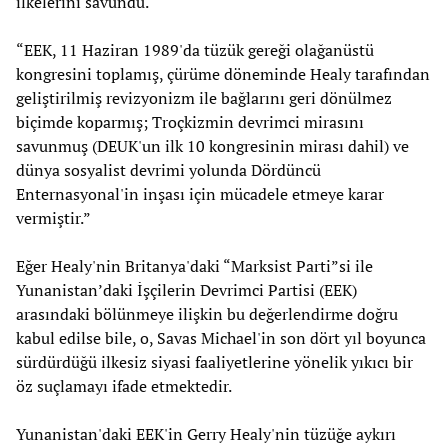
ilkelerini savundu.
“EEK, 11 Haziran 1989'da tüzük gereği olağanüstü
kongresini toplamış, çürüme döneminde Healy tarafından
geliştirilmiş revizyonizm ile bağlarını geri dönülmez
biçimde koparmış; Troçkizmin devrimci mirasını
savunmuş (DEUK'un ilk 10 kongresinin mirası dahil) ve
dünya sosyalist devrimi yolunda Dördüncü
Enternasyonal'in inşası için mücadele etmeye karar
vermiştir.”
Eğer Healy'nin Britanya'daki “Marksist Parti”si ile
Yunanistan’daki İşçilerin Devrimci Partisi (EEK)
arasındaki bölünmeye ilişkin bu değerlendirme doğru
kabul edilse bile, o, Savas Michael'in son dört yıl boyunca
sürdürdüğü ilkesiz siyasi faaliyetlerine yönelik yıkıcı bir
öz suçlamayı ifade etmektedir.
Yunanistan'daki EEK'in Gerry Healy'nin tüzüğe aykırı