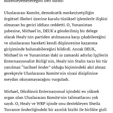
düzenleyemeyeceğini ileri sürdü!
Uluslararası Komite, demokratik merkeziyetçiliğin
örgütsel ilkeleri üzerine kurulu tüzüksel işlemlerle ilişkisi
olmayan bu gerici iddiayı reddetti. O, Yunanistan
şubesine, Michael'in, DEUK'a gönderilmiş bir delege
olarak Healy'nin partiden atılmasına karşı çıkabileceğini
ve uluslararası hareketi kendi düşüncesine kazanma
girişiminde bulunabileceğini bildirdi. Ancak DEUK,
Michael'in ve Yunanistan'daki (o zamanki adıyla) İşçilerin
Enternasyonalist Birliği'nin, Healy'nin Stalin tarzı bir tür
yanılmaz “tarihsel önder” olduğu biçimindeki akıl almaz
gerekçeyle Uluslararası Komite'nin siyasi disiplinine
meydan okuyamayacağını vurguladı.
Michael, Dördüncü Enternasyonal içindeki en yüksek
organ olan Uluslararası Komite'nin talimatlarını yok
saydı. O, Healy ve WRP içinde onu destekleyen Sheila
Torrance önderliğindeki bir azınlık hizibi ile birlikte gizli