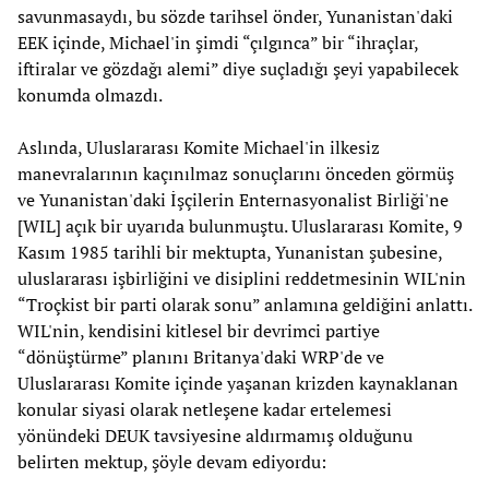
savunmasaydı, bu sözde tarihsel önder, Yunanistan'daki
EEK içinde, Michael'in şimdi “çılgınca” bir “ihraçlar,
iftiralar ve gözdağı alemi” diye suçladığı şeyi yapabilecek
konumda olmazdı.
Aslında, Uluslararası Komite Michael'in ilkesiz
manevralarının kaçınılmaz sonuçlarını önceden görmüş
ve Yunanistan'daki İşçilerin Enternasyonalist Birliği'ne
[WIL] açık bir uyarıda bulunmuştu. Uluslararası Komite, 9
Kasım 1985 tarihli bir mektupta, Yunanistan şubesine,
uluslararası işbirliğini ve disiplini reddetmesinin WIL'nin
“Troçkist bir parti olarak sonu” anlamına geldiğini anlattı.
WIL'nin, kendisini kitlesel bir devrimci partiye
“dönüştürme” planını Britanya'daki WRP'de ve
Uluslararası Komite içinde yaşanan krizden kaynaklanan
konular siyasi olarak netleşene kadar ertelemesi
yönündeki DEUK tavsiyesine aldırmamış olduğunu
belirten mektup, şöyle devam ediyordu: