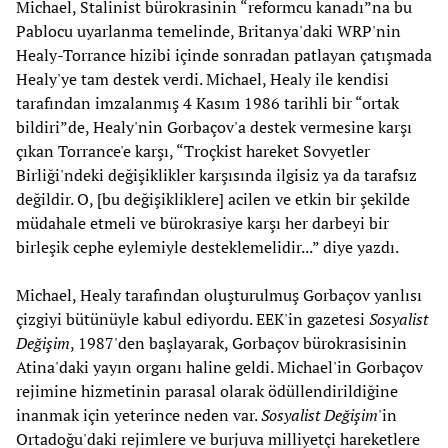
Michael, Stalinist bürokrasinin “reformcu kanadı”na bu
Pablocu uyarlanma temelinde, Britanya'daki WRP'nin
Healy-Torrance hizibi içinde sonradan patlayan çatışmada
Healy'ye tam destek verdi. Michael, Healy ile kendisi
tarafından imzalanmış 4 Kasım 1986 tarihli bir “ortak
bildiri”de, Healy'nin Gorbaçov'a destek vermesine karşı
çıkan Torrance'e karşı, “Troçkist hareket Sovyetler
Birliği'ndeki değişiklikler karşısında ilgisiz ya da tarafsız
değildir. O, [bu değişikliklere] acilen ve etkin bir şekilde
müdahale etmeli ve bürokrasiye karşı her darbeyi bir
birleşik cephe eylemiyle desteklemelidir...” diye yazdı.
Michael, Healy tarafından oluşturulmuş Gorbaçov yanlısı
çizgiyi bütünüyle kabul ediyordu. EEK'in gazetesi
Sosyalist
Değişim
, 1987'den başlayarak, Gorbaçov bürokrasisinin
Atina'daki yayın organı haline geldi. Michael'in Gorbaçov
rejimine hizmetinin parasal olarak ödüllendirildiğine
inanmak için yeterince neden var.
Sosyalist Değişim
'in
Ortadoğu'daki rejimlere ve burjuva milliyetçi hareketlere