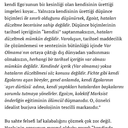
kendi Ego'sunun bir kesinliği olan kendisinin ürettiği
imgeleri koyar... Yalnızca kendisinin ürettiği düşünce
biçimleri
ile sınırlı olduğunu düşünürsek, Egoist, hataları
düzeltme becerisine sahip değildir.
Düşünce biçimlerinin
tarihsel içeriğinin “kendisi” saptanmaksızın,
hataları
düzeltmek mümkün değildir
.
Varoluşun
, tarihsel maddecilik
ile çözümlemesi ve sentezinin bütünlüğü içinde
Var
Olmama'nın
ortaya çıktığı dış dünyadan yadsınması
olmaksızın,
herhangi bir tarihsel içeriğin var olması
mümkün değildir. 'Kendinde' içerik (Var olmama) yoksa
hataların düzeltilmesi söz konusu değildir. Fichte gibi kendi
Egolarını aşan bireyler, genel anlamda, kendi Egolarının
'aşırı dürtüsü' adına, kendi yaptıkları hatalardan başkalarını
sorumlu tutmaya yönelirler. Egoizm, kolektif Marksist
önderliğin
eğitiminin
ölümcül
düşmanıdır. O, öznelci
idealist burjuva ideolojinin tescilli markasıdır.”
Bu sahte felsefi laf kalabalığını çözmek çok zor değil.
Healy'nin egosunun meşgul olduğu gerçek “kendinde