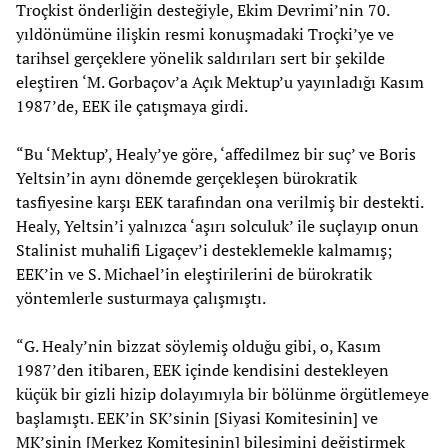
Troçkist önderliğin desteğiyle, Ekim Devrimi’nin 70.
yıldönümüne ilişkin resmi konuşmadaki Troçki’ye ve
tarihsel gerçeklere yönelik saldırıları sert bir şekilde
eleştiren ‘M. Gorbaçov’a Açık Mektup’u yayınladığı Kasım
1987’de, EEK ile çatışmaya girdi.
“Bu ‘Mektup’, Healy’ye göre, ‘affedilmez bir suç’ ve Boris
Yeltsin’in aynı dönemde gerçekleşen bürokratik
tasfiyesine karşı EEK tarafından ona verilmiş bir destekti.
Healy, Yeltsin’i yalnızca ‘aşırı solculuk’ ile suçlayıp onun
Stalinist muhalifi Ligaçev’i desteklemekle kalmamış;
EEK’in ve S. Michael’in eleştirilerini de bürokratik
yöntemlerle susturmaya çalışmıştı.
“G. Healy’nin bizzat söylemiş olduğu gibi, o, Kasım
1987’den itibaren, EEK içinde kendisini destekleyen
küçük bir gizli hizip dolayımıyla bir bölünme örgütlemeye
başlamıştı. EEK’in SK’sinin [Siyasi Komitesinin] ve
MK’sinin [Merkez Komitesinin] bileşimini değiştirmek