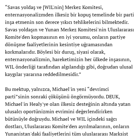
“Savas yoldaş ve [WIL'nin] Merkez Komitesi,
enternasyonalizmden ilkesiz bir kopuş temelinde bir parti
inşa etmenin son derece yıkıcı tehlikelerini bilmektedir.
Savas yoldaşın ve Yunan Merkez Komitesi'nin Uluslararası
Komite'den kopmasının en iyi yorumu, onların partiye
dönüşme faaliyetlerinin kesintiye uğramasından
korkmalarıdır. Böylesi bir duruş, siyasi olarak,
enternasyonalizmin, hareketimizin her ülkede inşasının,
WIL önderliği tarafından algılandığı gibi, doğrudan ulusal
kaygılar yararına reddedilmesidir.”
Bu mektup, yalnızca, Michael'in yeni “devrimci
parti”sinin sonraki çöküşünü öngörmüyordu. DEUK,
Michael'in Healy'ye olan ilkesiz desteğinin altında yatan
ulusalcı oportünizmin evrimini değerlendirirken
bütünüyle doğruydu. Michael ve WIL içindeki sağcı
dostları, Uluslararası Komite'den ayrılmalarının, onların
Yunanistan'daki faaliyetlerini tüm uluslararası Marksist