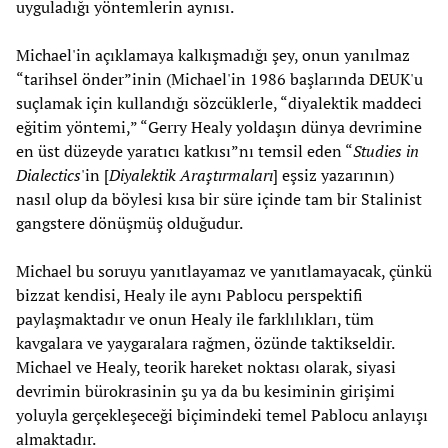
uyguladığı yöntemlerin aynısı.
Michael'in açıklamaya kalkışmadığı şey, onun yanılmaz
“tarihsel önder”inin (Michael'in 1986 başlarında DEUK'u
suçlamak için kullandığı sözcüklerle, “diyalektik maddeci
eğitim yöntemi,” “Gerry Healy yoldaşın dünya devrimine
en üst düzeyde yaratıcı katkısı”nı temsil eden “
Studies in
Dialectics
'in [
Diyalektik Araştırmaları
] eşsiz yazarının)
nasıl olup da böylesi kısa bir süre içinde tam bir Stalinist
gangstere dönüşmüş olduğudur.
Michael bu soruyu yanıtlayamaz ve yanıtlamayacak, çünkü
bizzat kendisi, Healy ile aynı Pablocu perspektifi
paylaşmaktadır ve onun Healy ile farklılıkları, tüm
kavgalara ve yaygaralara rağmen, özünde taktikseldir.
Michael ve Healy, teorik hareket noktası olarak, siyasi
devrimin bürokrasinin şu ya da bu kesiminin girişimi
yoluyla gerçekleşeceği biçimindeki temel Pablocu anlayışı
almaktadır.