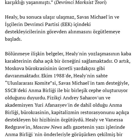
karşıklığı yaşanmıştı.” (
Devrimci Marksist Teori
)
Healy, bu sonuca ulaşır ulaşmaz, Savas Michael'in ve
İşçilerin Devrimci Partisi (EEK) içindeki
destekleyicilerinin görevden alınmasını örgütlemeye
başladı.
Bölünmeye ilişkin belgeler, Healy'nin yozlaşmasının kaba
karakterinin daha açık bir örneğini sağlamaktadır. O artık,
Moskova bürokrasisinin ücretli yardakçısı gibi
davranmaktadır. Ekim 1988'de, Healy'nin sahte
“Uluslararası Komite”si, Savas Michael'in tam desteğiyle,
SSCB'deki Anma Birliği ile bir birleşik cephe oluşturuyor
olduğunu duyurdu. Fizikçi Andrey Saharov'un ve
akademisyen Yuri Afanasyev'in de dahil olduğu Anma
Birliği, bürokrasinin, kapitalizmin restorasyonunu açıkça
destekleyen bir hizibinin örgütüydü. Healy ve Vanessa
Redgrave'in,
Moscow News
adlı gazetenin yazı işlerinde
Anma Birliği 'nin önderleriyle görüşürken çekilmiş bir