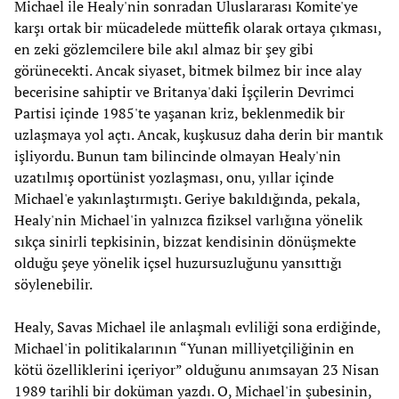
Michael ile Healy'nin sonradan Uluslararası Komite'ye
karşı ortak bir mücadelede müttefik olarak ortaya çıkması,
en zeki gözlemcilere bile akıl almaz bir şey gibi
görünecekti. Ancak siyaset, bitmek bilmez bir ince alay
becerisine sahiptir ve Britanya'daki İşçilerin Devrimci
Partisi içinde 1985'te yaşanan kriz, beklenmedik bir
uzlaşmaya yol açtı. Ancak, kuşkusuz daha derin bir mantık
işliyordu. Bunun tam bilincinde olmayan Healy'nin
uzatılmış oportünist yozlaşması, onu, yıllar içinde
Michael'e yakınlaştırmıştı. Geriye bakıldığında, pekala,
Healy'nin Michael'in yalnızca fiziksel varlığına yönelik
sıkça sinirli tepkisinin, bizzat kendisinin dönüşmekte
olduğu şeye yönelik içsel huzursuzluğunu yansıttığı
söylenebilir.
Healy, Savas Michael ile anlaşmalı evliliği sona erdiğinde,
Michael'in politikalarının “Yunan milliyetçiliğinin en
kötü özelliklerini içeriyor” olduğunu anımsayan 23 Nisan
1989 tarihli bir doküman yazdı. O, Michael'in şubesinin,