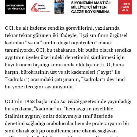
OCI, bu alt kademe sendika görevlilerini, yazılarında
tekrar tekrar görünen iki ifadeyle, “işçi sınıfının örgütsel
kadroları” ya da “sınıfın doğal örgütçüleri” olarak
tanımlıyordu. OCI, bu tabakanın, bir bütün olarak sendika
aygıtının üyeler üzerindeki denetimini sürdürmesi için
büyük önem taşıdığı konusunda oldukça netti. O, buna
karşın, bürokrasinin üst ve alt kademeleri (“aygıt” ile
“kadrolar”) arasındaki çatışmanın, “kadrolar”ı devrimci
bir yöne iteceğini savunuyordu.
OCI’nin 1968 başlarında
La Vérité
gazetesinde yayınladığı
bir açıklama, “kadrolar”ın, “hem aygıtın (özellikle
Stalinist aygıtın) onlar dolayımıyla sınıf üzerinde
denetimi sağladığı arabulucular hem de proletaryanın bir
sınıf olarak gelişip örgütlenmesine olanak sağlayan