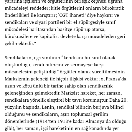
yararına işçilerin ve örgütlerinin birleşik cephesi uğruna
mücadeleyi reddeder; kitle örgütlerini onların bürokratik
önderlikleri ile karıştırır; ‘CGT ihaneti’ diye haykırır ve
sendikaları ve siyasi partileri bir el süpürgesiyle sınıf
mücadelesi haritasından basitçe süpürüp atarsa,
bürokrasilere ve kapitalist devlete karşı mücadeleden geri
çekilmektedir.”
Sendikaların, işçi sınıfının “kendisini bir sınıf olarak
oluşturduğu, kendi bilincini ve sermayeye karşı
mücadelesini geliştirdiği” örgütler olarak yüceltilmesinin
Marksizmin geleneği ile hiçbir ilişkisi yoktur; o, Fransa’da
uzun ve kötü ünlü bir tarihe sahip olan sendikacılık
geleneğinden gelmektedir. Marksist hareket, her zaman,
sendikalara yönelik eleştirel bir tavrı korumuştur. Daha 20.
yüzyılın başında, Lenin, sendikal bilincin burjuva bilinci
olduğunu ve sendikaların, aşırı toplumsal gerilim
dönemlerinde (1914’ten 1918’e kadar Almanya’da olduğu
gibi), her zaman, işçi hareketinin en sağ kanadında yer