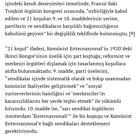
içindeki kendi deneyimleri temelinde, Fransa’daki
Troçkist örgütün kongresi sırasında, “oybirliğiyle kabul
edilen ve 21 koşulun 9. ve 10. maddelerinin yerine,
partilerin ve sendikaların karşılıklı bağımsızlığının
kabulünü geçiren” bir değişiklik teklifinde bulunmuştu. [9]
“21 koşul” ifadesi, Komünist Enternasyonal’in 1920’deki
İkinci Kongre’sinin üyelik için şart koştuğu; reformist ve
merkezci örgütleri dışlamak için tasarlanmış koşullara
atıfta bulunmaktadır. 9. madde, parti üyelerini,
“sendikalar içinde sistematik olarak ve bıkıp usanmadan
komünist faaliyetler geliştirmek” ve “sosyal
yurtseverlerinin hainliğini ve ‘merkezciler’in
kararsızlıklarını her yerde teşhir etmek” ile yükümlü
kılıyordu. 10. madde ise, “sarı sendikal örgütlerin
Amsterdam ‘Enternasyonali’” ile bir kopuşu ve Komünist
Enternasyonal’e bağlı sendikaları desteklemeyi
gerektiriyordu.