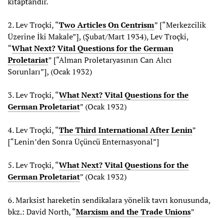
kitaptandır.
2. Lev Troçki, “
Two Articles On Centrism
” [“Merkezcilik
Üzerine İki Makale”], (Şubat/Mart 1934), Lev Troçki,
“
What Next? Vital Questions for the German
Proletariat
” [“Alman Proletaryasının Can Alıcı
Sorunları”], (Ocak 1932)
3. Lev Troçki, “
What Next? Vital Questions for the
German Proletariat
” (Ocak 1932)
4. Lev Troçki, “
The Third International After Lenin
”
[“Lenin’den Sonra Üçüncü Enternasyonal”]
5. Lev Troçki, “
What Next? Vital Questions for the
German Proletariat
” (Ocak 1932)
6. Marksist hareketin sendikalara yönelik tavrı konusunda,
bkz.: David North, “
Marxism and the Trade Unions
”