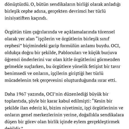
dönüştürdü. O, bütün sendikaların birliği olarak anladığı
birleşik cephe adına, gerçekten devrimci her türlü
inisiyatiften kaçındı.
Örgütün tüm çağrılarında ve açıklamalarında törensel
olarak yer alan “işçilerin ve örgütlerin birleşik sınıf
cephesi” biçimindeki garip formülün anlamı buydu. OCI,
oldukça doğru bir şekilde, Pablocuları ve küçük burjuva
öğrenci önderlerini var olan kitle örgütlerini görmezden
gelmekle suçlarken, bu örgütlere yönelik fetişist bir tavır
benimsedi ve onların, işçilerin giriştiği her türlü
mücadelenin tek çerçevesini oluşturduğunda ısrar etti.
Daha 1967 yazında, OCI’nin düzenlediği büyük bir
toplantıda, şöyle bir karar kabul edilmişti: “Kesin bir
şekilde ilan ederiz ki, bizim niyetimiz, işçi örgütlerinin ve
onların genel merkezlerinin yerine, doğallıkla sendikalara
düşen bir görev olan birlik içinde eylem gerçekleştirmek
değildir.”