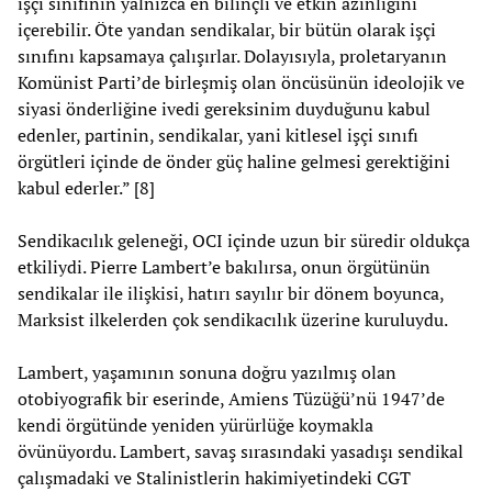
işçi sınıfının yalnızca en bilinçli ve etkin azınlığını
içerebilir. Öte yandan sendikalar, bir bütün olarak işçi
sınıfını kapsamaya çalışırlar. Dolayısıyla, proletaryanın
Komünist Parti’de birleşmiş olan öncüsünün ideolojik ve
siyasi önderliğine ivedi gereksinim duyduğunu kabul
edenler, partinin, sendikalar, yani kitlesel işçi sınıfı
örgütleri içinde de önder güç haline gelmesi gerektiğini
kabul ederler.” [8]
Sendikacılık geleneği, OCI içinde uzun bir süredir oldukça
etkiliydi. Pierre Lambert’e bakılırsa, onun örgütünün
sendikalar ile ilişkisi, hatırı sayılır bir dönem boyunca,
Marksist ilkelerden çok sendikacılık üzerine kuruluydu.
Lambert, yaşamının sonuna doğru yazılmış olan
otobiyografik bir eserinde, Amiens Tüzüğü’nü 1947’de
kendi örgütünde yeniden yürürlüğe koymakla
övünüyordu. Lambert, savaş sırasındaki yasadışı sendikal
çalışmadaki ve Stalinistlerin hakimiyetindeki CGT