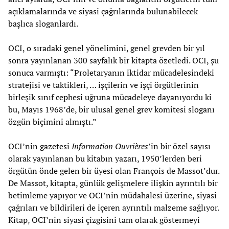
açıklamalarında ve siyasi çağrılarında bulunabilecek
başlıca sloganlardı.
OCI, o sıradaki genel yönelimini, genel grevden bir yıl
sonra yayınlanan 300 sayfalık bir kitapta özetledi. OCI, şu
sonuca varmıştı: “Proletaryanın iktidar mücadelesindeki
stratejisi ve taktikleri, … işçilerin ve işçi örgütlerinin
birleşik sınıf cephesi uğruna mücadeleye dayanıyordu ki
bu, Mayıs 1968’de, bir ulusal genel grev komitesi sloganı
özgün biçimini almıştı.”
OCI’nin gazetesi
Information Ouvrières
’in bir özel sayısı
olarak yayınlanan bu kitabın yazarı, 1950’lerden beri
örgütün önde gelen bir üyesi olan François de Massot’dur.
De Massot, kitapta, günlük gelişmelere ilişkin ayrıntılı bir
betimleme yapıyor ve OCI’nin müdahalesi üzerine, siyasi
çağrıları ve bildirileri de içeren ayrıntılı malzeme sağlıyor.
Kitap, OCI’nin siyasi çizgisini tam olarak göstermeyi