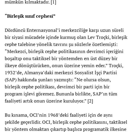
mümkün kılmaktadır. [1]
“Birleşik sınıf cephesi”
Dördüncü Enternasyonal’i merkezciliğe karşı uzun süreli
bir siyasi mücadele içinde kurmuş olan Lev Troçki, birleşik
cephe talebine yönelik tavrını şu sözlerle özetlemişti:
“Merkezci, birleşik cephe politikasının devrimci içeriğini
boşaltıp onu taktiksel bir yöntemden en üst düzey bir
ilkeye dönüştürürken, onun üzerine yemin eder.” Troçki,
1932’de, Almanya’daki merkezci Sosyalist İşçi Partisi
(SAP) hakkında şunları yazmıştı: “Ne olursa olsun,
birleşik cephe politikası, devrimci bir parti için bir
program işlevi göremez. Bununla birlikte, SAP’ın tüm
faaliyeti artık onun üzerine kuruluyor.” [2]
Bu kınama, OCI’nin 1968’deki faaliyeti için de aynı
şekilde geçerlidir. OCI, birleşik cephe politikasını, taktiksel
bir yöntem olmaktan çıkartıp başlıca programatik ilkesine