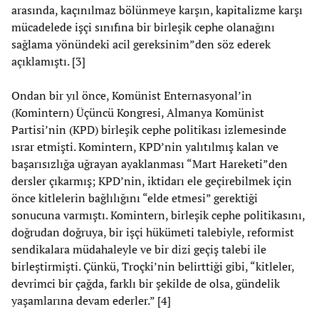
arasında, kaçınılmaz bölünmeye karşın, kapitalizme karşı
mücadelede işçi sınıfına bir birleşik cephe olanağını
sağlama yönündeki acil gereksinim”den söz ederek
açıklamıştı. [3]
Ondan bir yıl önce, Komünist Enternasyonal’in
(Komintern) Üçüncü Kongresi, Almanya Komünist
Partisi’nin (KPD) birleşik cephe politikası izlemesinde
ısrar etmişti. Komintern, KPD’nin yalıtılmış kalan ve
başarısızlığa uğrayan ayaklanması “Mart Hareketi”den
dersler çıkarmış; KPD’nin, iktidarı ele geçirebilmek için
önce kitlelerin bağlılığını “elde etmesi” gerektiği
sonucuna varmıştı. Komintern, birleşik cephe politikasını,
doğrudan doğruya, bir işçi hükümeti talebiyle, reformist
sendikalara müdahaleyle ve bir dizi geçiş talebi ile
birleştirmişti. Çünkü, Troçki’nin belirttiği gibi, “kitleler,
devrimci bir çağda, farklı bir şekilde de olsa, gündelik
yaşamlarına devam ederler.” [4]