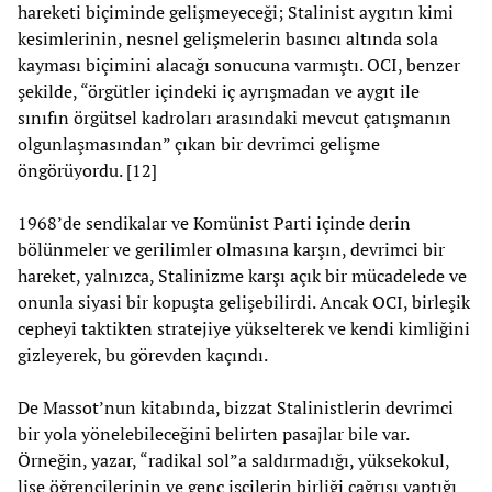
hareketi biçiminde gelişmeyeceği; Stalinist aygıtın kimi
kesimlerinin, nesnel gelişmelerin basıncı altında sola
kayması biçimini alacağı sonucuna varmıştı. OCI, benzer
şekilde, “örgütler içindeki iç ayrışmadan ve aygıt ile
sınıfın örgütsel kadroları arasındaki mevcut çatışmanın
olgunlaşmasından” çıkan bir devrimci gelişme
öngörüyordu. [12]
1968’de sendikalar ve Komünist Parti içinde derin
bölünmeler ve gerilimler olmasına karşın, devrimci bir
hareket, yalnızca, Stalinizme karşı açık bir mücadelede ve
onunla siyasi bir kopuşta gelişebilirdi. Ancak OCI, birleşik
cepheyi taktikten stratejiye yükselterek ve kendi kimliğini
gizleyerek, bu görevden kaçındı.
De Massot’nun kitabında, bizzat Stalinistlerin devrimci
bir yola yönelebileceğini belirten pasajlar bile var.
Örneğin, yazar, “radikal sol”a saldırmadığı, yüksekokul,
lise öğrencilerinin ve genç işçilerin birliği çağrısı yaptığı