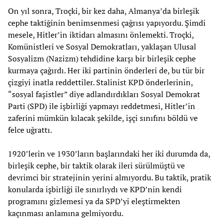
On yıl sonra, Troçki, bir kez daha, Almanya’da birleşik
cephe taktiğinin benimsenmesi çağrısı yapıyordu. Şimdi
mesele, Hitler’in iktidarı almasını önlemekti. Troçki,
Komünistleri ve Sosyal Demokratları, yaklaşan Ulusal
Sosyalizm (Nazizm) tehdidine karşı bir birleşik cephe
kurmaya çağırdı. Her iki partinin önderleri de, bu tür bir
çizgiyi inatla reddettiler. Stalinist KPD önderlerinin,
“sosyal faşistler” diye adlandırdıkları Sosyal Demokrat
Parti (SPD) ile işbirliği yapmayı reddetmesi, Hitler’in
zaferini mümkün kılacak şekilde, işçi sınıfını böldü ve
felce uğrattı.
1920’lerin ve 1930’ların başlarındaki her iki durumda da,
birleşik cephe, bir taktik olarak ileri sürülmüştü ve
devrimci bir stratejinin yerini almıyordu. Bu taktik, pratik
konularda işbirliği ile sınırlıydı ve KPD’nin kendi
programını gizlemesi ya da SPD’yi eleştirmekten
kaçınması anlamına gelmiyordu.