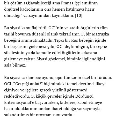
bir çözüm sağlayabileceği ama Fransa işçi sınıfının
örgütsel kadrolarının ona hemen katılmaya hazır
olmadığı” varsayımından kaynaklanır. [10]
Bu siyasi kamuflaj türü, OCI’nin ve ardılı örgütlerin tüm
tarihi boyunca düzenli olarak tekrarlanır. O, bir Matruşka
bebeğini anımsatmaktadır. Tıpkı bir Rus bebeğin içinde
bir başkasını gizlemesi gibi, OCI de, kimliğini, bir cephe
silsilesinin ya da kamufle edici örgütlerin arkasına
gizlemeye çalışır. Siyasi gözlemci, kiminle ilgilendiğini
asla bilmez.
Bu siyasi saklambaç oyunu, oportünizmin özel bir türüdür.
OCI, “Gerçeği anlat!” biçimindeki temel devrimci ilkeyi
çiğniyor ve işçilere gerçek yüzünü göstermeyi
reddediyordu. O, küçük çevreler içinde Dördüncü
Enternasyonal’e başvururken, kitlelere, kabul etmeye
hazır olduklarının ondan ibaret olduğu varsayımıyla,
sulandırılmış bir program sunuyordu.