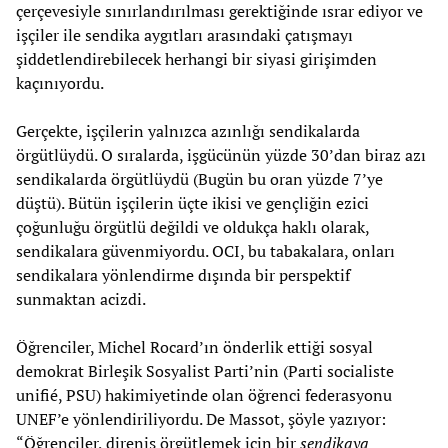
çerçevesiyle sınırlandırılması gerektiğinde ısrar ediyor ve
işçiler ile sendika aygıtları arasındaki çatışmayı
şiddetlendirebilecek herhangi bir siyasi girişimden
kaçınıyordu.
Gerçekte, işçilerin yalnızca azınlığı sendikalarda
örgütlüydü. O sıralarda, işgücünün yüzde 30’dan biraz azı
sendikalarda örgütlüydü (Bugün bu oran yüzde 7’ye
düştü). Bütün işçilerin üçte ikisi ve gençliğin ezici
çoğunluğu örgütlü değildi ve oldukça haklı olarak,
sendikalara güvenmiyordu. OCI, bu tabakalara, onları
sendikalara yönlendirme dışında bir perspektif
sunmaktan acizdi.
Öğrenciler, Michel Rocard’ın önderlik ettiği sosyal
demokrat Birleşik Sosyalist Parti’nin (Parti socialiste
unifié, PSU) hakimiyetinde olan öğrenci federasyonu
UNEF’e yönlendiriliyordu. De Massot, şöyle yazıyor:
“Öğrenciler, direniş örgütlemek için bir
sendikaya