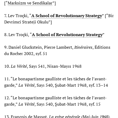
[“
Marksizm ve Sendikalar
”]
7. Lev Troçki, “
A School of Revolutionary Strategy
” [“Bir
Devrimci Strateji Okulu”]
8. Lev Troçki, “
A School of Revolutionary Strategy
”
9. Daniel Gluckstein, Pierre Lambert,
Itinéraires
, Éditions
du Rocher 2002, syf. 51
10.
La Vérité
, Sayı 541, Nisan-Mayıs 1968
11. “Le bonapartisme gaulliste et les tâches de l’avant-
garde,”
La
Vérité
, Sayı 540, Şubat-Mart 1968, syf. 13–14
12. “Le bonapartisme gaulliste et les tâches de l’avant-
garde,”
La
Vérité
, Sayı 540, Şubat-Mart 1968, syf. 15
13. François de Massot,
La grève générale (Mai-Juin 1968)
,