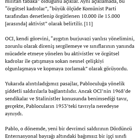
militan tabaka” olduğunu açıklar. Aynı açıklamada, bu
“örgütsel kadrolar”, “büyük ölçüde Komünist Parti
tarafından denetlenip örgütlenen 10.000 ile 15.000
[arasında] aktivist” olarak belirtilir. [11]
OCI, kendi görevini, “aygıtın burjuvazi yanlısı yönelimini,
zorunlu olarak direniş sergilemeye ve sınıflarının yanında
mücadele etmeye yönelen bu aktivistler ve örgütsel
kadrolar ile çatışmaya sokan nesnel çelişkiyi
olgunlaşmaya ve kopmaya zorlamak” olarak görüyordu.
Yukarıda alıntıladığımız pasajlar, Pabloculuğa yönelik
şiddetli saldırılarla bağlantılıdır. Ancak OCI’nin 1968’de
sendikalar ve Stalinistler konusunda benimsediği tavır,
gerçekte, Pablocuların 1953’teki tavrıyla neredeyse
aynıydı.
Pablo, o dönemde, yeni bir devrimci saldırının Dördüncü
Enternasyonal bayrağı altındaki bağımsız bir işçi sınıfı