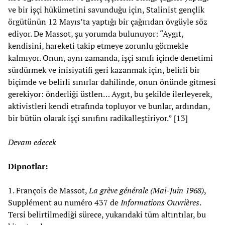
ve bir işçi hükümetini savunduğu için, Stalinist gençlik
örgütünün 12 Mayıs’ta yaptığı bir çağırıdan övgüyle söz
ediyor. De Massot, şu yorumda bulunuyor: “Aygıt,
kendisini, hareketi takip etmeye zorunlu görmekle
kalmıyor. Onun, aynı zamanda, işçi sınıfı içinde denetimi
sürdürmek ve inisiyatifi geri kazanmak için, belirli bir
biçimde ve belirli sınırlar dahilinde, onun önünde gitmesi
gerekiyor: önderliği üstlen… Aygıt, bu şekilde ilerleyerek,
aktivistleri kendi etrafında topluyor ve bunlar, ardından,
bir bütün olarak işçi sınıfını radikalleştiriyor.” [13]
Devam edecek
Dipnotlar:
1. François de Massot,
La grève générale (Mai-Juin 1968)
,
Supplément au numéro 437 de
Informations Ouvrières
.
Tersi belirtilmediği sürece, yukarıdaki tüm altıntılar, bu