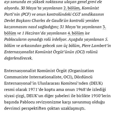
ayı sonunda en yüksek noktasına ulaşan genel grevi ele
alıyordu. 30 Mayıs’ta yayınlanan
2. bölüm
, Komünist
Parti’nin (PCF) ve onun kontrolün
deki CGT sendikasının
Devlet Başkanı Charles de Gaulle'ün kontrolü yeniden
kazanmasını nasıl sağladığını; 31 Mayıs’ta yayınlanan
3.
bölüm
ve 1 Haziran’da yayınlanan
4. bölüm
ise
Pablocuların oynadığı rolü irdeliyor. Aşağıda yayınlanan 5.
bölüm ve arkasından gelecek son üç bölüm, Piere Lambert’in
Enternasyonalist Komünist Örgüt’ünün (OCI) rolünü
değerlendirecek
.
Enternasyonalist Komünist Örgüt (Organization
Communiste Internationaliste, OCI), Dördüncü
Enternasyonal’in Uluslararası Komitesi’nden (DEUK)
resmi olarak 1971’de koptu ama onun 1968’de izlediği
siyasi çizgi, DEUK’un diğer şubeleri ile birlikte 1950’lerin
başında Pablocu revizyonizme karşı savunmuş olduğu
devrimci perspektiften çoktan uzaklaşmıştı.