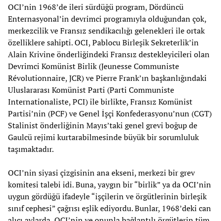
OCI’nin 1968’de ileri sürdüğü program, Dördüncü
Enternasyonal’in devrimci programıyla olduğundan çok,
merkezcilik ve Fransız sendikacılığı gelenekleri ile ortak
özelliklere sahipti. OCI, Pablocu Birleşik Sekreterlik’in
Alain Krivine önderliğindeki Fransız destekleyicileri olan
Devrimci Komünist Birlik (Jeunesse Communiste
Révolutionnaire, JCR) ve Pierre Frank’ın başkanlığındaki
Uluslararası Komünist Parti (Parti Communiste
Internationaliste, PCI) ile birlikte, Fransız Komünist
Partisi’nin (PCF) ve Genel İşçi Konfederasyonu’nun (CGT)
Stalinist önderliğinin Mayıs’taki genel grevi boğup de
Gaulcü rejimi kurtarabilmesinde büyük bir sorumluluk
taşımaktadır.
OCI’nin siyasi çizgisinin ana ekseni, merkezi bir grev
komitesi talebi idi. Buna, yaygın bir “birlik” ya da OCI’nin
uygun gördüğü ifadeyle “işçilerin ve örgütlerinin birleşik
sınıf cephesi” çağrısı eşlik ediyordu. Bunlar, 1968’deki can
alıcı aylarda, OCI’nin ve onunla bağlantılı örgütlerin tüm