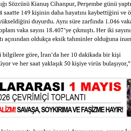
lığı Sözcüsü Kianuş Cihanpur, Perşembe günü yaptı
 saatte 149 kişinin daha hayatını kaybettiğini ve ö
 yükseldiğini duyurdu. Aynı süre zarfında 1.046 va
toplam vaka sayısı 18.407’ye çıkmıştı. Her iki sayın
tı açısından oldukça eksik tahminler olduğuna inan
 bilgilere göre, İran’da her 10 dakikada bir kişi
yor ve her saat yaklaşık 50 kişiye virüs bulaşıyor,”