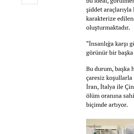
bu ideal, görülme
şiddet araçlarıyla
karakterize edilen
oluşturmaktadır.
“İnsanlığa karşı
görünür bir başk
Bu durum, başka h
çaresiz koşullarla
İran, İtalya ile Ç
ölüm oranına sahi
biçimde artıyor.