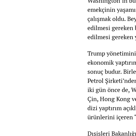
Washington’ın bu k
emekçinin yaşamı
çalışmak oldu. Bey
edilmesi gereken 
edilmesi gereken y
Trump yönetiminin
ekonomik yaptırı
sonuç budur. Birle
Petrol Şirketi’nd
iki gün önce de, 
Çin, Hong Kong ve
dizi yaptırım açık
ürünlerini içeren 
Dışişleri Bakanlığ