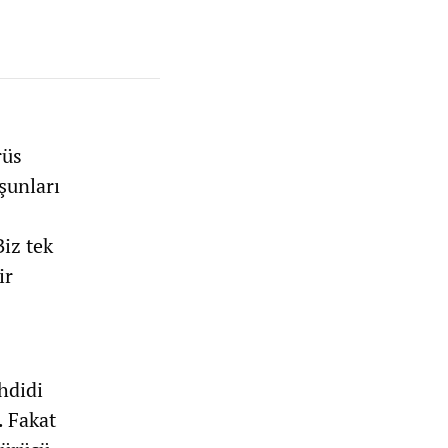
rüs
şunları
iz tek
ir
hdidi
. Fakat