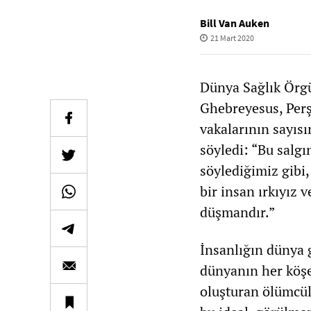
Bill Van Auken
21 Mart 2020
Dünya Sağlık Ör
Ghebreyesus, Per
vakalarının sayıs
söyledi: “Bu salg
söylediğimiz gibi
bir insan ırkıyız 
düşmandır.”
İnsanlığın dünya 
dünyanın her köşe
oluşturan ölümcül