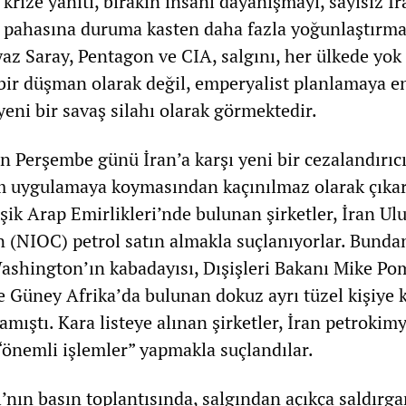
rize yanıtı, bırakın insani dayanışmayı, sayısız İr
 pahasına duruma kasten daha fazla yoğunlaştırm
az Saray, Pentagon ve CIA, salgını, her ülkede yok
bir düşman olarak değil, emperyalist planlamaya e
eni bir savaş silahı olarak görmektedir.
 Perşembe günü İran’a karşı yeni bir cezalandırıc
m uygulamaya koymasından kaçınılmaz olarak çıkar
şik Arap Emirlikleri’nde bulunan şirketler, İran Ulu
en (NIOC) petrol satın almakla suçlanıyorlar. Bunda
Washington’ın kabadayısı, Dışişleri Bakanı Mike Po
 Güney Afrika’da bulunan dokuz ayrı tüzel kişiye k
lamıştı. Kara listeye alınan şirketler, İran petrokim
“önemli işlemler” yapmakla suçlandılar.
ı’nın basın toplantısında, salgından açıkça saldırga