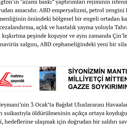
ngton’ın “azami baskı” yaptırımları rejiminin iste
rudan amacıdır. ABD emperyalizmi, petrol zengini 
menliğinin önündeki bölgesel bir engeli ortadan k
 cezalandırma, açlık ve hastalık yayma yoluyla Tah
ni kışkırtma peşinde koşuyor ve aynı zamanda Çin’l
navirüs salgını, ABD cephaneliğindeki yeni bir sil
eymani’nin 3 Ocak’ta Bağdat Uluslararası Havaala
ı suikastıyla öldürülmesinin açıkça ortaya koyduğu
 hedeflerine ulaşmak için doğrudan bir saldırı sav