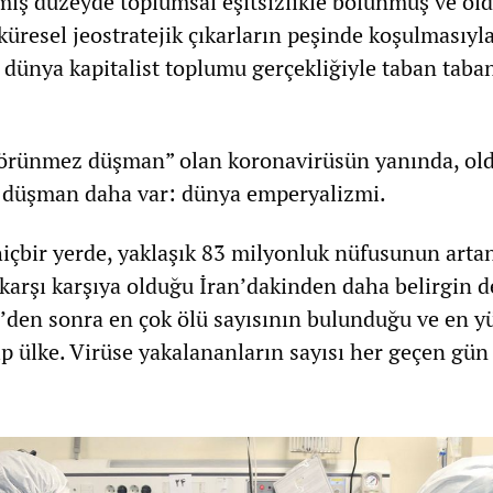
miş düzeyde toplumsal eşitsizlikle bölünmüş ve öl
 küresel jeostratejik çıkarların peşinde koşulmasıyl
 dünya kapitalist toplumu gerçekliğiyle taban taban
 görünmez düşman” olan koronavirüsün yanında, ol
a düşman daha var: dünya emperyalizmi.
içbir yerde, yaklaşık 83 milyonluk nüfusunun arta
 karşı karşıya olduğu İran’dakinden daha belirgin de
in’den sonra en çok ölü sayısının bulunduğu ve en y
p ülke. Virüse yakalananların sayısı her geçen gün 