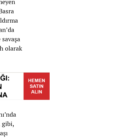
nmeyen
Basra
aldırma
ran’da
e savaşa
ah olarak
nı’nda
 gibi,
aşı