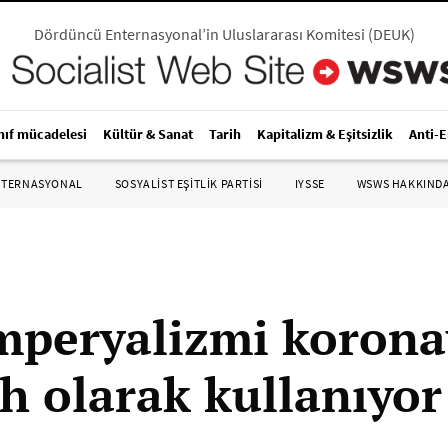
Dördüncü Enternasyonal’in Uluslararası Komitesi
(
DEUK
)
nıf mücadelesi
Kültür & Sanat
Tarih
Kapitalizm & Eşitsizlik
Anti-
NTERNASYONAL
SOSYALIST EŞITLIK PARTISI
IYSSE
WSWS HAKKIND
peryalizmi korona
ah olarak kullanıyor