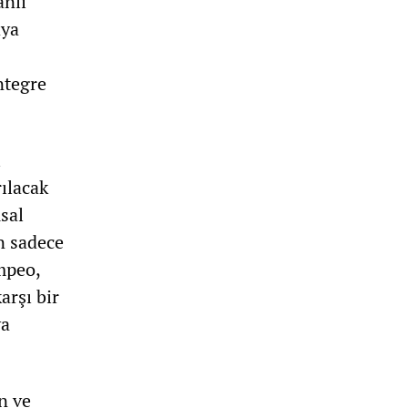
anlı
aya
ntegre
ı
ılacak
sal
n sadece
mpeo,
arşı bir
ya
n ve