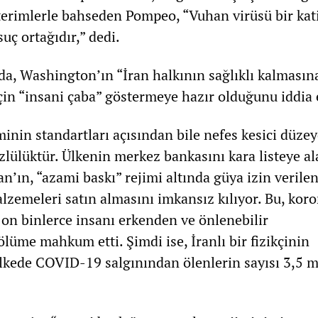
erimlerle bahseden Pompeo, “Vuhan virüsü bir kati
suç ortağıdır,” dedi.
, Washington’ın “İran halkının sağlıklı kalmasın
çin “insani çaba” göstermeye hazır olduğunu iddia e
inin standartları açısından bile nefes kesici düzey
üzlülüktür. Ülkenin merkez bankasını kara listeye 
an’ın, “azami baskı” rejimi altında güya izin verile
malzemeleri satın almasını imkansız kılıyor. Bu, kor
 on binlerce insanı erkenden ve önlenebilir
ölüme mahkum etti. Şimdi ise, İranlı bir fizikçinin
lkede COVID-19 salgınından ölenlerin sayısı 3,5 