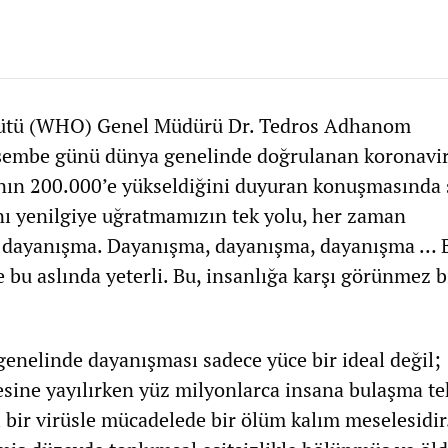
gütü (WHO) Genel Müdürü Dr. Tedros Adhanom
şembe günü dünya genelinde doğrulanan koronavi
ının 200.000’e yükseldiğini duyuran konuşmasında 
ını yenilgiye uğratmamızın tek yolu, her zaman
, dayanışma. Dayanışma, dayanışma, dayanışma … B
ve bu aslında yeterli. Bu, insanlığa karşı görünmez b
genelinde dayanışması sadece yüce bir ideal değil;
sine yayılırken yüz milyonlarca insana bulaşma te
 bir virüsle mücadelede bir ölüm kalım meselesidir