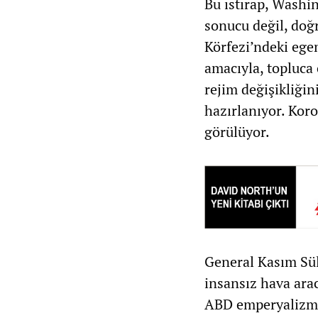
Bu ıstırap, Washi
sonucu değil, doğ
Körfezi’ndeki ege
amacıyla, topluca
rejim değişikliği
hazırlanıyor. Koro
görülüyor.
General Kasım Sül
insansız hava arac
ABD emperyalizmi,