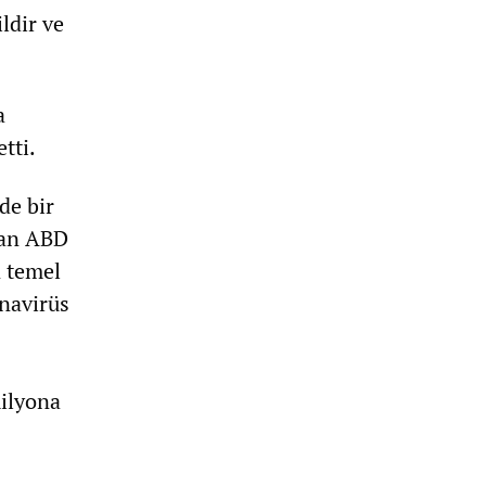
ldir ve
a
tti.
de bir
alan ABD
n temel
onavirüs
milyona