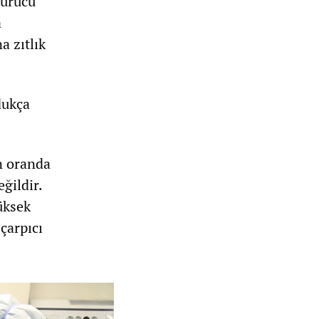
dürücü
a
a zıtlık
dukça
n oranda
ğildir.
üksek
çarpıcı