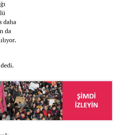
ğı
lü
ka daha
ın da
ılıyor.
 dedi.