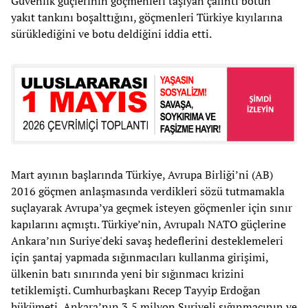
Güvenlik güçlerinin göçmenleri taşıyan çalıntı botun
yakıt tankını boşalttığını, göçmenleri Türkiye kıyılarına
sürüklediğini ve botu deldiğini iddia etti.
Mart ayının başlarında Türkiye, Avrupa Birliği’ni (AB)
2016 göçmen anlaşmasında verdikleri sözü tutmamakla
suçlayarak Avrupa’ya geçmek isteyen göçmenler için sınır
kapılarını açmıştı. Türkiye’nin, Avrupalı NATO güçlerine
Ankara’nın Suriye'deki savaş hedeflerini desteklemeleri
için şantaj yapmada sığınmacıları kullanma girişimi,
ülkenin batı sınırında yeni bir sığınmacı krizini
tetiklemişti. Cumhurbaşkanı Recep Tayyip Erdoğan
hükümeti, Ankara’nın 3,5 milyon Suriyeli sığınmacının ve