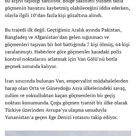
60 kişiyi taşıdığı sanılıyor. Bölge sakinleri yüzden fazla
göçmenin hayatını kaybetmiş olabileceğini iddia ederken,
olayla ilgili 10’dan fazla kişi gözaltına alındı.
Bu trajedi ilk değil. Geçtiğimiz Aralık ayında Pakistan,
Bangladeş ve Afganistan’dan gelen sığınmacı ve
göçmenleri taşıyan bir bot battığında 7 kişi ölmüş, 64 kişi
yaralanmıştı. Haberlere göre göçmenler karadaki polis
kontrol noktalarını atlatmak için Van Gölü’nü botla
geçmek zorunda kalıyor.
İran sınırında bulunan Van, emperyalist müdahalelerden
harap olan Orta ve Güneydoğu Asya ülkelerindeki savaş,
zulüm ve yoksulluktan kaçan göçmenlerin bir geçiş
noktası konumunda. Çoğu göçmen transit bir ülke olarak
Türkiye üzerinden Avrupa’ya ulaşma umuduyla
Yunanistan’a geçen Ege Denizi rotasını takip ediyor.