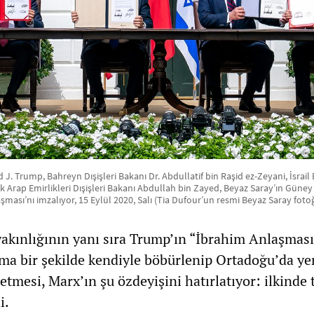
J. Trump, Bahreyn Dışişleri Bakanı Dr. Abdullatif bin Raşid ez-Zeyani, İsrai
k Arap Emirlikleri Dışişleri Bakanı Abdullah bin Zayed, Beyaz Saray’ın Güne
şması’nı imzalıyor, 15 Eylül 2020, Salı (Tia Dufour’un resmi Beyaz Saray fotoğ
akınlığının yanı sıra Trump’ın “İbrahim Anlaşmas
ma bir şekilde kendiyle böbürlenip Ortadoğu’da yen
etmesi, Marx’ın şu özdeyişini hatırlatıyor: ilkinde t
i.