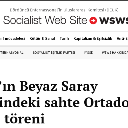
Dördüncü Enternasyonal’in Uluslararası Komitesi
(
DEUK
)
nıf mücadelesi
Kültür & Sanat
Tarih
Kapitalizm & Eşitsizlik
Anti-
NTERNASYONAL
SOSYALIST EŞITLIK PARTISI
IYSSE
WSWS HAKKIND
ın Beyaz Saray
indeki sahte Ortad
 töreni