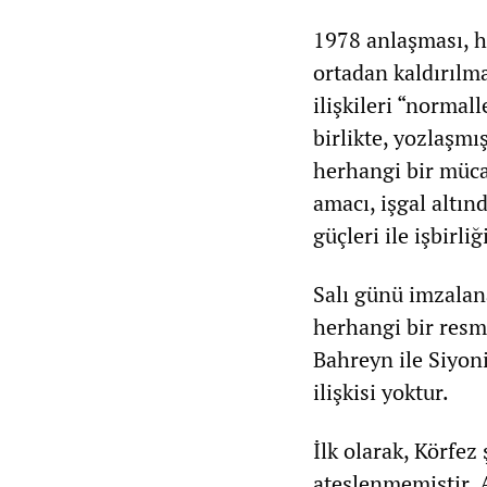
1978 anlaşması, he
ortadan kaldırılma
ilişkileri “normal
birlikte, yozlaşmış
herhangi bir mücad
amacı, işgal altın
güçleri ile işbirli
Salı günü imzalan
herhangi bir resm
Bahreyn ile Siyoni
ilişkisi yoktur.
İlk olarak, Körfez 
ateşlenmemiştir. 