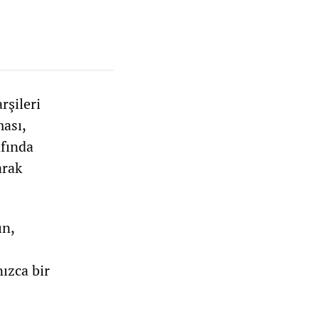
rşileri
ası,
fında
arak
ın,
ızca bir