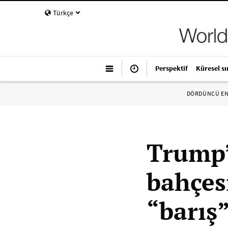
Türkçe
Perspektif
Küresel sı
DÖRDÜNCÜ E
Trump’
bahçes
“barış”