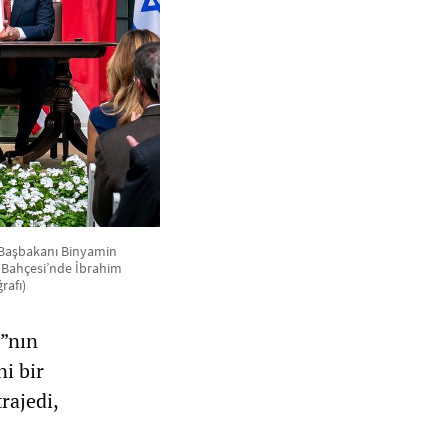
l Başbakanı Binyamin
y Bahçesi’nde İbrahim
rafı)
ı”nın
i bir
rajedi,