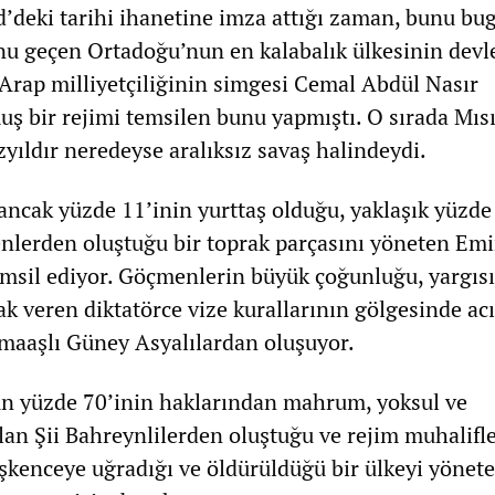
’deki tarihi ihanetine imza attığı zaman, bunu bu
u geçen Ortadoğu’nun en kalabalık ülkesinin devl
 Arap milliyetçiliğinin simgesi Cemal Abdül Nasır
ş bir rejimi temsilen bunu yapmıştı. O sırada Mısı
üzyıldır neredeyse aralıksız savaş halindeydi.
ncak yüzde 11’inin yurttaş olduğu, yaklaşık yüzde
nlerden oluştuğu bir toprak parçasını yöneten Emi
temsil ediyor. Göçmenlerin büyük çoğunluğu, yargısı
ak veren diktatörce vize kurallarının gölgesinde ac
maaşlı Güney Asyalılardan oluşuyor.
un yüzde 70’inin haklarından mahrum, yoksul ve
lan Şii Bahreynlilerden oluştuğu ve rejim muhalifl
 işkenceye uğradığı ve öldürüldüğü bir ülkeyi yönet