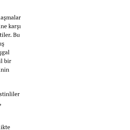
laşmalar
ine karşı
iler. Bu
ış
işgal
l bir
inin
tinliler
,
ikte