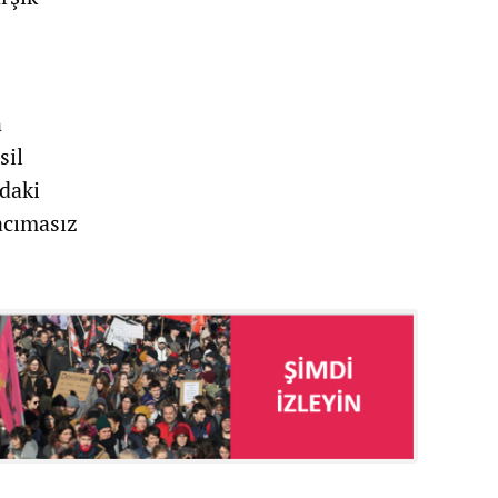
n
sil
rdaki
acımasız