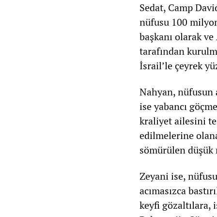
Sedat, Camp David
nüfusu 100 milyon
başkanı olarak ve
tarafından kurulmu
İsrail’le çeyrek y
Nahyan, nüfusun a
ise yabancı göçme
kraliyet ailesini 
edilmelerine olan
sömürülen düşük 
Zeyani ise, nüfus
acımasızca bastırı
keyfi gözaltılara,