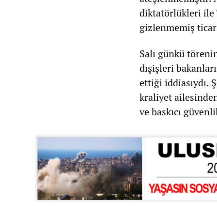
diktatörlükleri il
gizlenmemiş ticari
Salı günkü törenin
dışişleri bakanlar
ettiği iddiasıydı
kraliyet ailesinde
ve baskıcı güvenlik