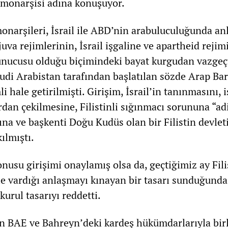
 monarşisi adına konuşuyor.
narşileri, İsrail ile ABD’nin arabuluculuğunda an
uva rejimlerinin, İsrail işgaline ve apartheid rejim
avunucusu olduğu biçimindeki bayat kurgudan vazgeçt
udi Arabistan tarafından başlatılan sözde Arap Bar
li hale getirilmişti. Girişim, İsrail’in tanınmasını, 
rdan çekilmesine, Filistinli sığınmacı sorununa “adi
a ve başkenti Doğu Kudüs olan bir Filistin devlet
ılmıştı.
onusu girişimi onaylamış olsa da, geçtiğimiz ay Filis
le vardığı anlaşmayı kınayan bir tasarı sunduğunda
urul tasarıyı reddetti.
 BAE ve Bahreyn’deki kardeş hükümdarlarıyla birl