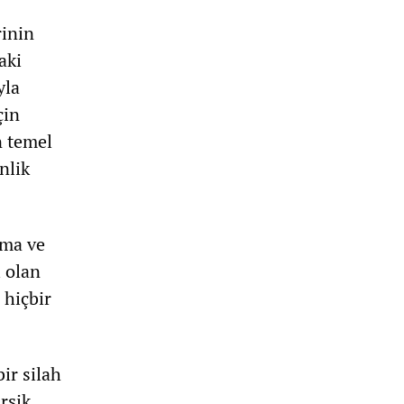
rinin
aki
yla
çin
n temel
nlik
şma ve
 olan
 hiçbir
bir silah
rşik