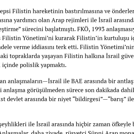
psi Filistin hareketinin bastırılmasına ve önderle
sına yardımcı olan Arap rejimleri ile İsrail arasınd
leştirme” sürecini başlatmıştı. FKÖ, 1993 anlaşması
 Filistin Yönetimi’ni kurarak Filistin’in kurtuluşu i
ele verme iddiasını terk etti. Filistin Yönetimi’ni
daki topraklarda yaşayan Filistin halkına İsrail güve
ği içinde polislik yapmaktı.
an anlaşmaların—İsrail ile BAE arasında bir antla
i anlaşma görüşülmeden sürece son dakikada dahil
st devlet arasında bir niyet “bildirgesi”—“barış” ile
şeyhlikleri ile İsrail arasında hiçbir zaman öfkeyle 
Anlaşmalar, daha ziyade, rüşvetçi Sünni Arap mona