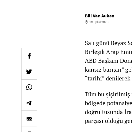
Bill Van Auken
18 Eylül 2020
Salı günü Beyaz Sa
Birleşik Arap Emi
ABD Başkanı Dona
kansız barışın” ge
“tarihi” denilerek 
Tüm bu şişirilmiş
bölgede potansiye
doğrultusunda İran
parçası olduğu ger