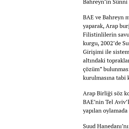
Bahreyn’in Sünni
BAE ve Bahreyn mo
yaparak, Arap burj
Filistinlilerin s
kurgu, 2002’de Su
Girişimi ile sistem
altındaki toprakla
çözüm” bulunmasın
kurulmasına tabi k
Arap Birliği söz k
BAE’nin Tel Aviv’
yapılan oylamada k
Suud Hanedanı’nın