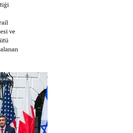
tiği
rail
esi ve
gütü
zalanan