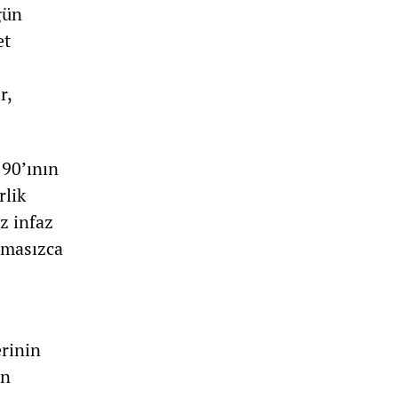
gün
et
r,
 90’ının
rlik
z infaz
ımasızca
erinin
en