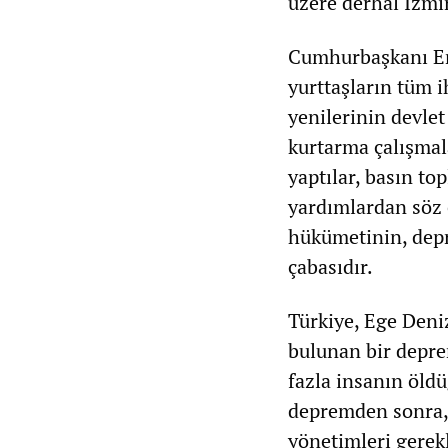
üzere derhal İzmir
Cumhurbaşkanı Erd
yurttaşların tüm i
yenilerinin devlet
kurtarma çalışmal
yaptılar, basın to
yardımlardan söz 
hükümetinin, dep
çabasıdır.
Türkiye, Ege Deniz
bulunan bir depre
fazla insanın öld
depremden sonra, 
yönetimleri gerekl