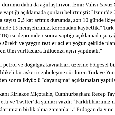
 durumu daha da ağırlaştırıyor. İzmir Valisi Yavuz
 yaptığı açıklamada şunları belirtmişti: “İzmir'de
a sayısı 3,5 kat artmış durumda, son 10 günde ikiy
 günde 15 hemşehrimizi koronadan kaybettik.” Türk
 (TTB) ise depremden sonra yaptığı açıklamada şu ça
 sürekli ve yaygın testler acilen yoğun şekilde pla
yen tüm yurttaşlara İnfluenza aşısı yapılmalı.”
 petrol ve doğalgaz kaynakları üzerine bölgesel bi
ehlikeli bir askeri cepheleşme sürdüren Türk ve Yu
den sonra ikiyüzlü “dayanışma” açıklamaları yaptıla
kanı Kiriakos Miçotakis, Cumhurbaşkanı Recep Tay
etti ve Twitter’da şunları yazdı: “Farklılıklarımız 
klarımızın birlik olma zamanları.” Erdoğan da yine