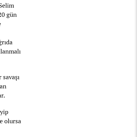
 Selim
 20 gün
e
ğrıda
nlanmalı
r savaşı
nan
r.
yip
ne olursa