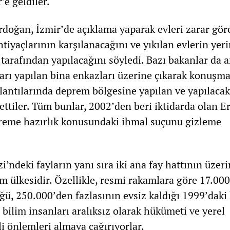
’e geldiler.
oğan, İzmir’de açıklama yaparak evleri zarar gör
htiyaçlarının karşılanacağını ve yıkılan evlerin yer
 tarafından yapılacağını söyledi. Bazı bakanlar da 
arı yapılan bina enkazları üzerine çıkarak konuşma
plantılarında deprem bölgesine yapılan ve yapılacak
ettiler. Tüm bunlar, 2002’den beri iktidarda olan 
reme hazırlık konusundaki ihmal suçunu gizleme
i’ndeki fayların yanı sıra iki ana fay hattının üzer
m ülkesidir. Özellikle, resmi rakamlara göre 17.00
üğü, 250.000’den fazlasının evsiz kaldığı 1999’daki
bilim insanları aralıksız olarak hükümeti ve yerel
i önlemleri almaya çağırıyorlar.