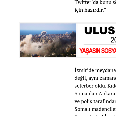
Twitter’da bunu şö
için hazırdır.”
İzmir’de meydana 
değil, aynı zaman
seferber oldu. Kıd
Soma’dan Ankara’
ve polis tarafında
Somalı madencile