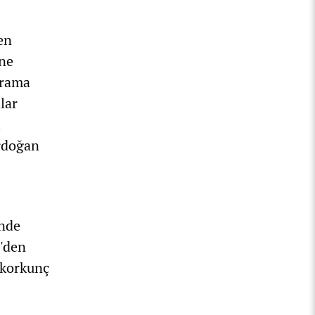
en
ine
arama
lar
Erdoğan
inde
0'den
 korkunç