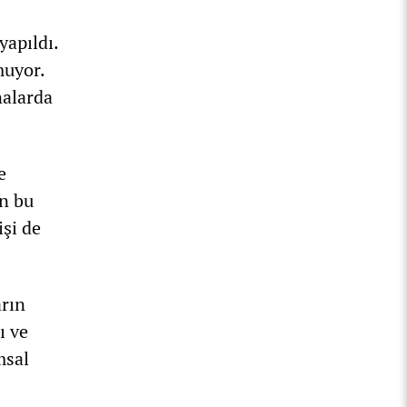
yapıldı.
muyor.
nalarda
e
an bu
işi de
arın
ı ve
msal