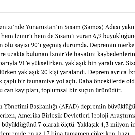
nizi’nde Yunanistan’ın Sisam (Samos) Adası yakı
 hem İzmir’i hem de Sisam’ı vuran 6,9 büyüklüğün
n ölü sayısı 90’ı geçmiş durumda. Depremin merke
re uzakta bulunan İzmir’de hayatını kaybedenlerin
barıyla 91’e yükselirken, yaklaşık bin yaralı var. Si
ölürken yaklaşık 20 kişi yaralandı. Deprem ayrıca İz
 çaplı bir tsunamiye yol açtı. Daha öncekilerde ol
u can kayıpları, toplumsal bir suçun ürünüdür.
um Yönetimi Başkanlığı (AFAD) depremin büyüklüğ
rken, Amerika Birleşik Devletleri Jeoloji Araştırm
üyüklüğünü 7 olarak ölçtü. Yaklaşık 4,3 milyon i
 depremde en az 17 bina tamamen çökerken, bazı