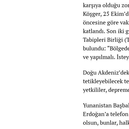
karşıya olduğu zor
Köşger, 25 Ekim’de
öncesine göre vak
katlandı. Son iki
Tabipleri Birliği
bulundu: “Bölgede
ve yapılmalı. İste
Doğu Akdeniz’deki
tetikleyebilecek t
yetkililer, deprem
Yunanistan Başba
Erdoğan’a telefon 
olsun, bunlar, hal