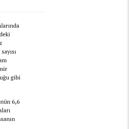
nlarında
deki
z
 sayısı
sam
mir
duğu gibi
ünün 6,6
aları
nsanın