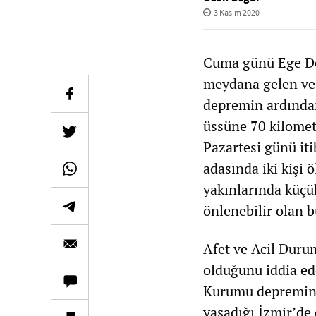
3 Kasım 2020
Cuma günü Ege De
meydana gelen ve
depremin ardında
üssüne 70 kilomet
Pazartesi günü iti
adasında iki kişi 
yakınlarında küçük
önlenebilir olan b
Afet ve Acil Dur
olduğunu iddia ede
Kurumu depremin b
yaşadığı İzmir’de