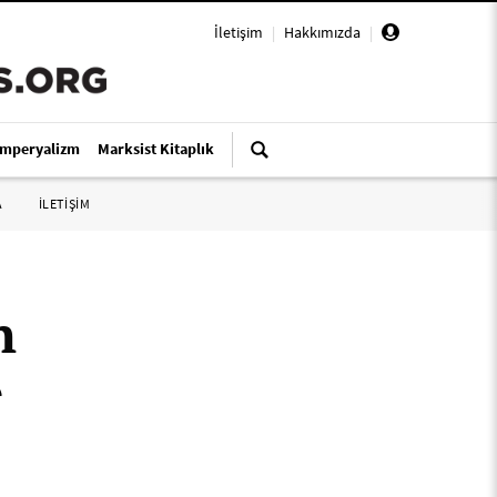
İletişim
|
Hakkımızda
|
Emperyalizm
Marksist Kitaplık
A
İLETİŞİM
n
r