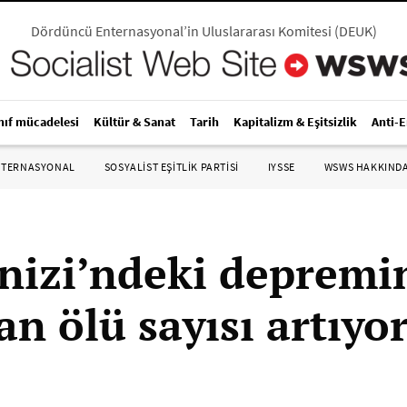
Dördüncü Enternasyonal’in Uluslararası Komitesi
(
DEUK
)
nıf mücadelesi
Kültür & Sanat
Tarih
Kapitalizm & Eşitsizlik
Anti-
NTERNASYONAL
SOSYALIST EŞITLIK PARTISI
IYSSE
WSWS HAKKIND
nizi’ndeki depremi
n ölü sayısı artıyo