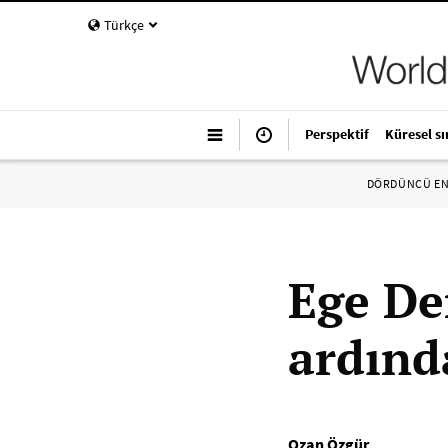
Türkçe
Perspektif
Küresel sı
DÖRDÜNCÜ E
Ege De
ardında
Ozan Özgür