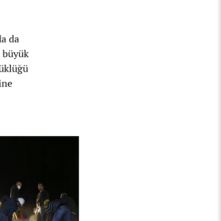
da da
n büyük
yüklüğü
ine