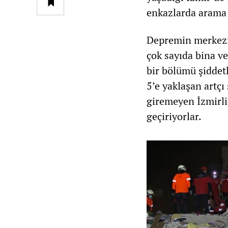
enkazlarda arama 
Depremin merkezi
çok sayıda bina v
bir bölümü şiddet
5’e yaklaşan artçı
giremeyen İzmirli
geçiriyorlar.