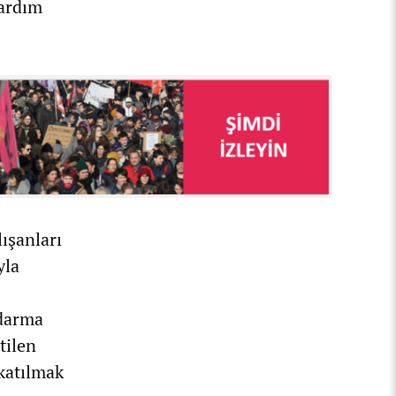
yardım
ışanları
yla
ndarma
tilen
katılmak