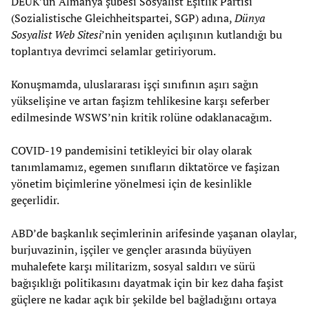
DEUK’un Almanya şubesi Sosyalist Eşitlik Partisi
(Sozialistische Gleichheitspartei, SGP) adına,
Dünya
Sosyalist Web Sitesi
’nin yeniden açılışının kutlandığı bu
toplantıya devrimci selamlar getiriyorum.
Konuşmamda, uluslararası işçi sınıfının aşırı sağın
yükselişine ve artan faşizm tehlikesine karşı seferber
edilmesinde WSWS’nin kritik rolüne odaklanacağım.
COVID-19 pandemisini tetikleyici bir olay olarak
tanımlamamız, egemen sınıfların diktatörce ve faşizan
yönetim biçimlerine yönelmesi için de kesinlikle
geçerlidir.
ABD’de başkanlık seçimlerinin arifesinde yaşanan olaylar,
burjuvazinin, işçiler ve gençler arasında büyüyen
muhalefete karşı militarizm, sosyal saldırı ve sürü
bağışıklığı politikasını dayatmak için bir kez daha faşist
güçlere ne kadar açık bir şekilde bel bağladığını ortaya