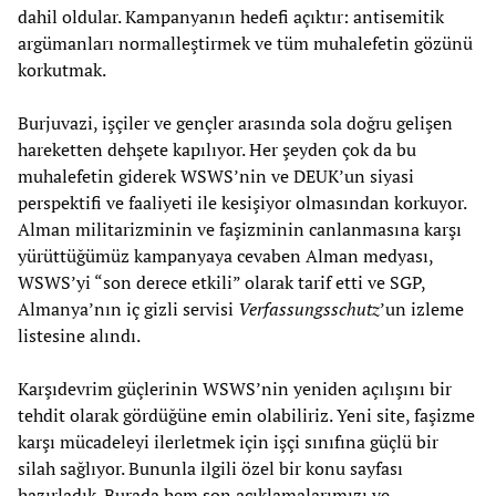
dahil oldular. Kampanyanın hedefi açıktır: antisemitik
argümanları normalleştirmek ve tüm muhalefetin gözünü
korkutmak.
Burjuvazi, işçiler ve gençler arasında sola doğru gelişen
hareketten dehşete kapılıyor. Her şeyden çok da bu
muhalefetin giderek WSWS’nin ve DEUK’un siyasi
perspektifi ve faaliyeti ile kesişiyor olmasından korkuyor.
Alman militarizminin ve faşizminin canlanmasına karşı
yürüttüğümüz kampanyaya cevaben Alman medyası,
WSWS’yi “son derece etkili” olarak tarif etti ve SGP,
Almanya’nın iç gizli servisi
Verfassungsschutz
’un izleme
listesine alındı.
Karşıdevrim güçlerinin WSWS’nin yeniden açılışını bir
tehdit olarak gördüğüne emin olabiliriz. Yeni site, faşizme
karşı mücadeleyi ilerletmek için işçi sınıfına güçlü bir
silah sağlıyor. Bununla ilgili özel bir konu sayfası
hazırladık. Burada hem son açıklamalarımızı ve