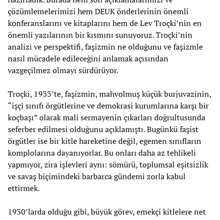
çözümlemelerimizi hem DEUK önderlerinin önemli
konferanslarını ve kitaplarını hem de Lev Troçki’nin en
önemli yazılarının bir kısmını sunuyoruz. Troçki’nin
analizi ve perspektifi, faşizmin ne olduğunu ve faşizmle
nasıl mücadele edileceğini anlamak açısından
vazgeçilmez olmayı sürdürüyor.
Troçki, 1933’te, faşizmin, mahvolmuş küçük burjuvazinin,
“işçi sınıfı örgütlerine ve demokrasi kurumlarına karşı bir
koçbaşı” olarak mali sermayenin çıkarları doğrultusunda
seferber edilmesi olduğunu açıklamıştı. Bugünkü faşist
örgütler ise bir kitle hareketine değil, egemen sınıfların
komplolarına dayanıyorlar. Bu onları daha az tehlikeli
yapmıyor, zira işlevleri aynı: sömürü, toplumsal eşitsizlik
ve savaş biçimindeki barbarca gündemi zorla kabul
ettirmek.
1930’larda olduğu gibi, büyük görev, emekçi kitlelere net