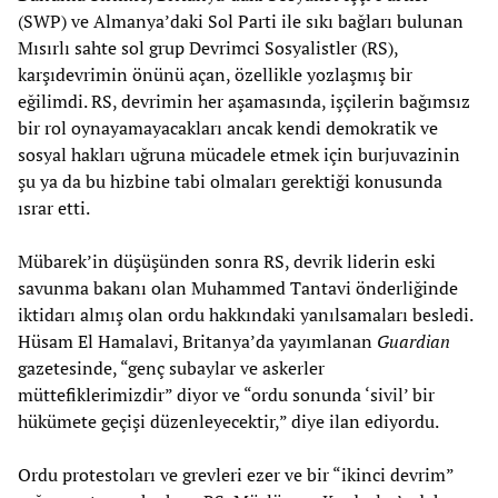
(SWP) ve Almanya’daki Sol Parti ile sıkı bağları bulunan
Mısırlı sahte sol grup Devrimci Sosyalistler (RS),
karşıdevrimin önünü açan, özellikle yozlaşmış bir
eğilimdi. RS, devrimin her aşamasında, işçilerin bağımsız
bir rol oynayamayacakları ancak kendi demokratik ve
sosyal hakları uğruna mücadele etmek için burjuvazinin
şu ya da bu hizbine tabi olmaları gerektiği konusunda
ısrar etti.
Mübarek’in düşüşünden sonra RS, devrik liderin eski
savunma bakanı olan Muhammed Tantavi önderliğinde
iktidarı almış olan ordu hakkındaki yanılsamaları besledi.
Hüsam El Hamalavi, Britanya’da yayımlanan
Guardian
gazetesinde, “genç subaylar ve askerler
müttefiklerimizdir” diyor ve “ordu sonunda ‘sivil’ bir
hükümete geçişi düzenleyecektir,” diye ilan ediyordu.
Ordu protestoları ve grevleri ezer ve bir “ikinci devrim”