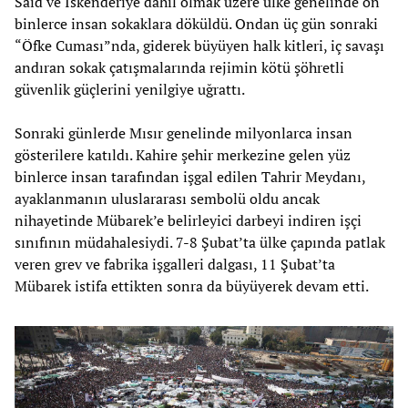
Saïd ve İskenderiye dahil olmak üzere ülke genelinde on
binlerce insan sokaklara döküldü. Ondan üç gün sonraki
“Öfke Cuması”nda, giderek büyüyen halk kitleri, iç savaşı
andıran sokak çatışmalarında rejimin kötü şöhretli
güvenlik güçlerini yenilgiye uğrattı.
Sonraki günlerde Mısır genelinde milyonlarca insan
gösterilere katıldı. Kahire şehir merkezine gelen yüz
binlerce insan tarafından işgal edilen Tahrir Meydanı,
ayaklanmanın uluslararası sembolü oldu ancak
nihayetinde Mübarek’e belirleyici darbeyi indiren işçi
sınıfının müdahalesiydi. 7-8 Şubat’ta ülke çapında patlak
veren grev ve fabrika işgalleri dalgası, 11 Şubat’ta
Mübarek istifa ettikten sonra da büyüyerek devam etti.