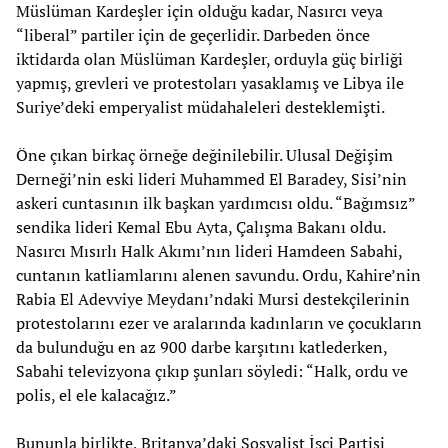
Müslüman Kardeşler için olduğu kadar, Nasırcı veya
“liberal” partiler için de geçerlidir. Darbeden önce
iktidarda olan Müslüman Kardeşler, orduyla güç birliği
yapmış, grevleri ve protestoları yasaklamış ve Libya ile
Suriye’deki emperyalist müdahaleleri desteklemişti.
Öne çıkan birkaç örneğe değinilebilir. Ulusal Değişim
Derneği’nin eski lideri Muhammed El Baradey, Sisi’nin
askeri cuntasının ilk başkan yardımcısı oldu. “Bağımsız”
sendika lideri Kemal Ebu Ayta, Çalışma Bakanı oldu.
Nasırcı Mısırlı Halk Akımı’nın lideri Hamdeen Sabahi,
cuntanın katliamlarını alenen savundu. Ordu, Kahire’nin
Rabia El Adevviye Meydanı’ndaki Mursi destekçilerinin
protestolarını ezer ve aralarında kadınların ve çocukların
da bulunduğu en az 900 darbe karşıtını katlederken,
Sabahi televizyona çıkıp şunları söyledi: “Halk, ordu ve
polis, el ele kalacağız.”
Bununla birlikte, Britanya’daki Sosyalist İşçi Partisi