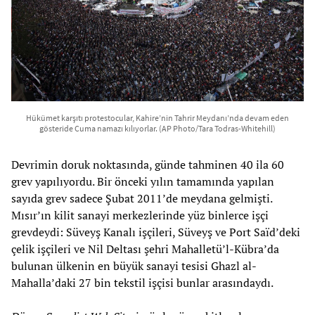
Hükümet karşıtı protestocular, Kahire’nin Tahrir Meydanı’nda devam eden
gösteride Cuma namazı kılıyorlar. (AP Photo/Tara Todras-Whitehill)
Devrimin doruk noktasında, günde tahminen 40 ila 60
grev yapılıyordu. Bir önceki yılın tamamında yapılan
sayıda grev sadece Şubat 2011’de meydana gelmişti.
Mısır’ın kilit sanayi merkezlerinde yüz binlerce işçi
grevdeydi: Süveyş Kanalı işçileri, Süveyş ve Port Saïd’deki
çelik işçileri ve Nil Deltası şehri Mahalletü’l-Kübra’da
bulunan ülkenin en büyük sanayi tesisi Ghazl al-
Mahalla’daki 27 bin tekstil işçisi bunlar arasındaydı.