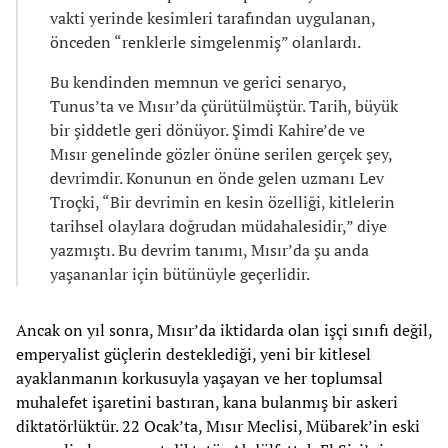
vakti yerinde kesimleri tarafından uygulanan,
önceden “renklerle simgelenmiş” olanlardı.
Bu kendinden memnun ve gerici senaryo,
Tunus’ta ve Mısır’da çürütülmüştür. Tarih, büyük
bir şiddetle geri dönüyor. Şimdi Kahire’de ve
Mısır genelinde gözler önüne serilen gerçek şey,
devrimdir. Konunun en önde gelen uzmanı Lev
Troçki, “Bir devrimin en kesin özelliği, kitlelerin
tarihsel olaylara doğrudan müdahalesidir,” diye
yazmıştı. Bu devrim tanımı, Mısır’da şu anda
yaşananlar için bütünüyle geçerlidir.
Ancak on yıl sonra, Mısır’da iktidarda olan işçi sınıfı değil,
emperyalist güçlerin desteklediği, yeni bir kitlesel
ayaklanmanın korkusuyla yaşayan ve her toplumsal
muhalefet işaretini bastıran, kana bulanmış bir askeri
diktatörlüktür. 22 Ocak’ta, Mısır Meclisi, Mübarek’in eski