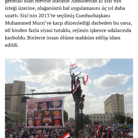
generali olan mevcut diktatör Abdülfettah El Sisi’nin
isteği üzerine, olağanüstü hal uygulamasını üç yıl daha
uzattı. Sisi’nin 2013’te seçilmiş Cumhurbaşkanı
Muhammed Mursi’ye karşı düzenlediği darbeden bu yana,
60 binden fazla siyasi tutuklu, rejimin işkence odalarında
kayboldu. Binlerce insan ölüme mahkûm edilip idam
edildi.