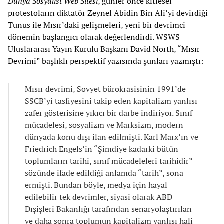
Dünya Sosyalist Web Sitesi
, günler önce kitlesel
protestoların diktatör Zeynel Abidin Bin Ali’yi devirdiği
Tunus ile Mısır’daki gelişmeleri, yeni bir devrimci
dönemin başlangıcı olarak değerlendirdi. WSWS
Uluslararası Yayın Kurulu Başkanı David North, “
Mısır
Devrimi
” başlıklı perspektif yazısında şunları yazmıştı:
Mısır devrimi, Sovyet bürokrasisinin 1991’de
SSCB’yi tasfiyesini takip eden kapitalizm yanlısı
zafer gösterisine yıkıcı bir darbe indiriyor. Sınıf
mücadelesi, sosyalizm ve Marksizm, modern
dünyada konu dışı ilan edilmişti. Karl Marx’ın ve
Friedrich Engels’in “Şimdiye kadarki bütün
toplumların tarihi, sınıf mücadeleleri tarihidir”
sözünde ifade edildiği anlamda “tarih”, sona
ermişti. Bundan böyle, medya için hayal
edilebilir tek devrimler, siyasi olarak ABD
Dışişleri Bakanlığı tarafından senaryolaştırılan
ve daha sonra toplumun kapitalizm yanlısı hali