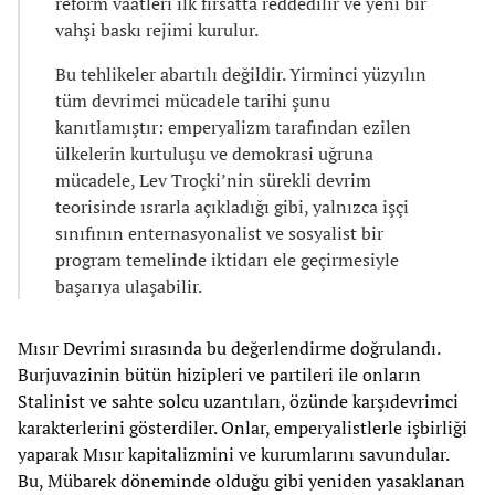
reform vaatleri ilk fırsatta reddedilir ve yeni bir
vahşi baskı rejimi kurulur.
Bu tehlikeler abartılı değildir. Yirminci yüzyılın
tüm devrimci mücadele tarihi şunu
kanıtlamıştır: emperyalizm tarafından ezilen
ülkelerin kurtuluşu ve demokrasi uğruna
mücadele, Lev Troçki’nin sürekli devrim
teorisinde ısrarla açıkladığı gibi, yalnızca işçi
sınıfının enternasyonalist ve sosyalist bir
program temelinde iktidarı ele geçirmesiyle
başarıya ulaşabilir.
Mısır Devrimi sırasında bu değerlendirme doğrulandı.
Burjuvazinin bütün hizipleri ve partileri ile onların
Stalinist ve sahte solcu uzantıları, özünde karşıdevrimci
karakterlerini gösterdiler. Onlar, emperyalistlerle işbirliği
yaparak Mısır kapitalizmini ve kurumlarını savundular.
Bu, Mübarek döneminde olduğu gibi yeniden yasaklanan