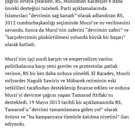
çağrısı ortaya çıkarken, RS, Müslüman Kardeşler’e daha
önceki desteğini tazeledi. Parti açıklamalarında
İslamcıları “devrimin sağ kanadı” olarak adlandıran RS,
2012 cumhurbaşkanlığı seçiminde Mursi’ye oy verilmesini
savundu. Sonra da Mursi’nin zaferini “devrimin zaferi” ve
“karşıdevrimin püskürtülmesi yolunda büyük bir başarı”
olarak kutladı.
Mursi’nin işçi sınıfı karşıtı ve emperyalizm yanlısı
politikalarına karşı yeni grevler ve protestolar patlak
verince, RS bir kez daha orduya yöneldi. El Baradey, Mısırlı
milyarder Naguib Sawiris ve Mübarek rejiminin eski
yetkilileri tarafından desteklenip finanse edilen ve orduya
Mursi’yi devirme çağrısı yapan Tamarod İttifakı’nı
destekledi. 19 Mayıs 2013 tarihli bir açıklamasında RS,
Tamarod’u “devrimi tamamlamaya giden yol” olarak
övüyor ve “bu kampanyaya tümüyle katılma niyetini” ilan
ediyordu.