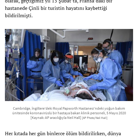
olarak, geçtiğimiz yıl 15 Şubat’ta, Fransa’daki bir
hastanede Çinli bir turistin hayatını kaybettiği
bildirilmişti.
Cambridge, İngiltere’deki Royal Papworth Hastanesi’ndeki yoğun bakım
ünitesinde koronavirüslü bir hastaya bakan klinik personeli, 5 Mayıs 2020
[Kaynak: AP aracılığıyla Neil Hall]
[AP Photo/Neil Hall]
Her kıtada her gün binlerce ölüm bildirilirken, dünya