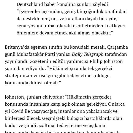
Deutschland haber kanalına şunları söyledi:
“İşverenler açısından, geniş bir çoğunluk tarafından
da desteklenen, net ve kurallara dayalı bir açılış
senaryosunu nihai olarak tespit etmeden kısıtlayıcı
önlemlere devam etmek akıl almaz olacaktır.”
Britanya’da egemen sınıfın bu konudaki mesajı, Çarşamba
günü Muhafazakâr Parti yanlısı
Daily Telegraph
tarafından
yayınlandı. Gazetenin editör yardımcısı Philip Johnston
şunu ilan ediyordu: “Hükümet şu anda tek gerçekçi
stratejimizin virüsü grip gibi tedavi etmek olduğu
konusunda dürüst olmalı.”
Johnston, şunları ekliyordu: “Hükümetin gerçekler
konusunda insanlara karşı açık olması gerekiyor. Onlarca
yıl Covid ile yaşayacağız, insanlar ona yakalanacak ve
binlercesi ölecek. Geçmişteki bulaşıcı hastalıklarda olan
budur ve şimdi azaltma, tedavi etme ve aşılama
konusunda daha iyi bir konumdayken, bununla olacak