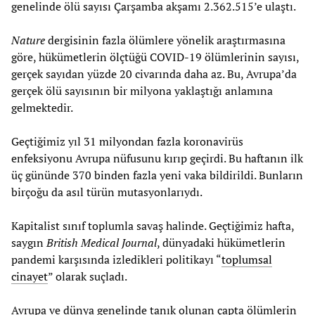
genelinde ölü sayısı Çarşamba akşamı 2.362.515’e ulaştı.
Nature
dergisinin fazla ölümlere yönelik araştırmasına
göre, hükümetlerin ölçtüğü COVID-19 ölümlerinin sayısı,
gerçek sayıdan yüzde 20 civarında daha az. Bu, Avrupa’da
gerçek ölü sayısının bir milyona yaklaştığı anlamına
gelmektedir.
Geçtiğimiz yıl 31 milyondan fazla koronavirüs
enfeksiyonu Avrupa nüfusunu kırıp geçirdi. Bu haftanın ilk
üç gününde 370 binden fazla yeni vaka bildirildi. Bunların
birçoğu da asıl türün mutasyonlarıydı.
Kapitalist sınıf toplumla savaş halinde. Geçtiğimiz hafta,
saygın
British Medical Journal
, dünyadaki hükümetlerin
pandemi karşısında izledikleri politikayı “
toplumsal
cinayet
” olarak suçladı.
Avrupa ve dünya genelinde tanık olunan çapta ölümlerin