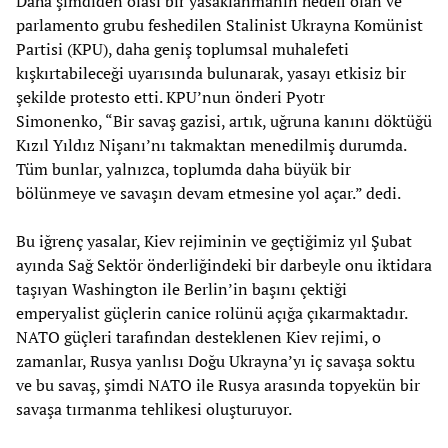
Daha şimdiden olası bir yasaklanmanın hedefi olan ve
parlamento grubu feshedilen Stalinist Ukrayna Komünist
Partisi (KPU), daha geniş toplumsal muhalefeti
kışkırtabileceği uyarısında bulunarak, yasayı etkisiz bir
şekilde protesto etti. KPU’nun önderi Pyotr
Simonenko, “Bir savaş gazisi, artık, uğruna kanını döktüğü
Kızıl Yıldız Nişanı’nı takmaktan menedilmiş durumda.
Tüm bunlar, yalnızca, toplumda daha büyük bir
bölünmeye ve savaşın devam etmesine yol açar.” dedi.
Bu iğrenç yasalar, Kiev rejiminin ve geçtiğimiz yıl Şubat
ayında Sağ Sektör önderliğindeki bir darbeyle onu iktidara
taşıyan Washington ile Berlin’in başını çektiği
emperyalist güçlerin canice rolünü açığa çıkarmaktadır.
NATO güçleri tarafından desteklenen Kiev rejimi, o
zamanlar, Rusya yanlısı Doğu Ukrayna’yı iç savaşa soktu
ve bu savaş, şimdi NATO ile Rusya arasında topyekün bir
savaşa tırmanma tehlikesi oluşturuyor.