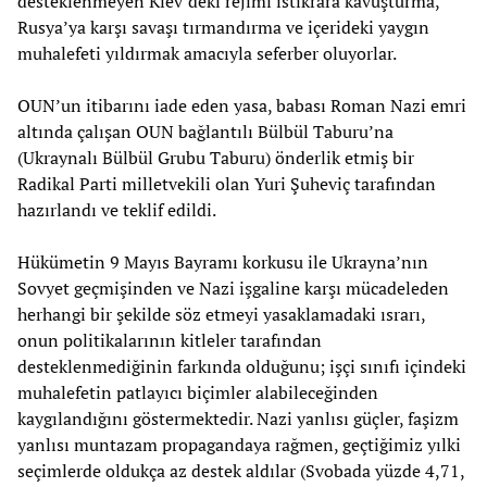
desteklenmeyen Kiev’deki rejimi istikrara kavuşturma,
Rusya’ya karşı savaşı tırmandırma ve içerideki yaygın
muhalefeti yıldırmak amacıyla seferber oluyorlar.
OUN’un itibarını iade eden yasa, babası Roman Nazi emri
altında çalışan OUN bağlantılı Bülbül Taburu’na
(Ukraynalı Bülbül Grubu Taburu) önderlik etmiş bir
Radikal Parti milletvekili olan Yuri Şuheviç tarafından
hazırlandı ve teklif edildi.
Hükümetin 9 Mayıs Bayramı korkusu ile Ukrayna’nın
Sovyet geçmişinden ve Nazi işgaline karşı mücadeleden
herhangi bir şekilde söz etmeyi yasaklamadaki ısrarı,
onun politikalarının kitleler tarafından
desteklenmediğinin farkında olduğunu; işçi sınıfı içindeki
muhalefetin patlayıcı biçimler alabileceğinden
kaygılandığını göstermektedir. Nazi yanlısı güçler, faşizm
yanlısı muntazam propagandaya rağmen, geçtiğimiz yılki
seçimlerde oldukça az destek aldılar (Svobada yüzde 4,71,