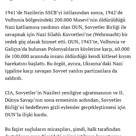
1941’de Nazilerin SSCB’yi istilasından sonra, 1942’de
Volhynia bölgesindeki 200.000 Musevi’nin öldürüldüğü
Nazi katliamına yardımcı olan OUN, Sovyetler Birliği ile
savaşmak için Nazi Silahlı Kuvvetleri’ne (Wehrmacht) bir
yedek güç olarak hizmet etti. OUN, 1943’te, Volhynia ve
Galiçya’da bulunan Polonyalıların köylerine karşı, 60.000
ile 100.000 arasında insanı öldürdüğü kendi kitlesel kıyım
harekatını başlattı. Bu örgüt, ayrıca, Ukrayna’daki Nazi
işgaline karşı savaşan Sovyet yanlısı partizanlara da
saldırdı.
CIA, Sovyetler’in Nazileri yenilgiye uğratmasının ve II.
Dünya Savaşı’nın sona ermesinin ardından, Sovyetler
Birliği’ni hedefleyen gizli eylemler gerçekleştirmesi için
OUN’la ilişki kurdu.
Bu faşist suçluların mirasçıları, şimdi, halk tarafından