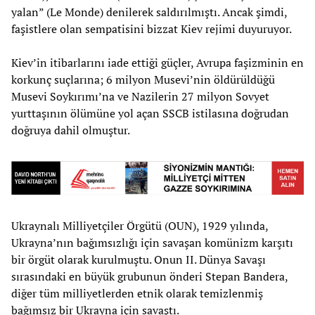
yalan” (Le Monde) denilerek saldırılmıştı. Ancak şimdi,
faşistlere olan sempatisini bizzat Kiev rejimi duyuruyor.
Kiev’in itibarlarını iade ettiği güçler, Avrupa faşizminin en
korkunç suçlarına; 6 milyon Musevi’nin öldürüldüğü
Musevi Soykırımı’na ve Nazilerin 27 milyon Sovyet
yurttaşının ölümüne yol açan SSCB istilasına doğrudan
doğruya dahil olmuştur.
Ukraynalı Milliyetçiler Örgütü (OUN), 1929 yılında,
Ukrayna’nın bağımsızlığı için savaşan komünizm karşıtı
bir örgüt olarak kurulmuştu. Onun II. Dünya Savaşı
sırasındaki en büyük grubunun önderi Stepan Bandera,
diğer tüm milliyetlerden etnik olarak temizlenmiş
bağımsız bir Ukrayna için savaştı.