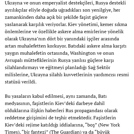
Ukrayna ve onun emperyalist destekçileri, Rusya destekli
ayrılıkçılar eliyle doğuda uğradıkları son yenilgiye, her
zamankinden daha açık bir şekilde faşist güçlere
yaslanarak karşılık veriyorlar. Kiev yönetimi, kemer sıkma
önlemlerine ve özellikle askere alma emirlerine yönelik
olarak Ukrayna’nın dört bir yanındaki işçiler arasında
artan muhalefetten korkuyor. Batıdaki askere alma karşıtı
yaygın muhalefetin ortasında, Washington ve onun
Avrupalı müttefiklerinin Rusya yanlısı güçlere karşı
silahlandırmayı ve eğitmeyi planladığı Sağ Sektör
milislerine, Ukrayna silahlı kuvvetlerinin yardımcısı resmi
statüsü verildi.
Bu yasaların kabul edilmesi, aynı zamanda, Batı
medyasının, faşistlerin Kiev’deki darbeye dahil
olduklarına ilişkin haberleri Rus propagandası olarak
reddetme girişimini de teşhir etmektedir. Faşistlerin
Kiev’deki rejime katıldığı iddialarına, “boş” (New York
Times), “bir fantezi” (The Guardian) ya da “büyük