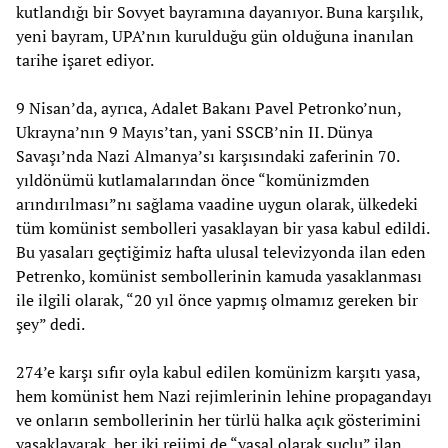
kutlandığı bir Sovyet bayramına dayanıyor. Buna karşılık,
yeni bayram, UPA’nın kurulduğu gün olduğuna inanılan
tarihe işaret ediyor.
9 Nisan’da, ayrıca, Adalet Bakanı Pavel Petronko’nun,
Ukrayna’nın 9 Mayıs’tan, yani SSCB’nin II. Dünya
Savaşı’nda Nazi Almanya’sı karşısındaki zaferinin 70.
yıldönümü kutlamalarından önce “komünizmden
arındırılması”nı sağlama vaadine uygun olarak, ülkedeki
tüm komünist sembolleri yasaklayan bir yasa kabul edildi.
Bu yasaları geçtiğimiz hafta ulusal televizyonda ilan eden
Petrenko, komünist sembollerinin kamuda yasaklanması
ile ilgili olarak, “20 yıl önce yapmış olmamız gereken bir
şey” dedi.
274’e karşı sıfır oyla kabul edilen komünizm karşıtı yasa,
hem komünist hem Nazi rejimlerinin lehine propagandayı
ve onların sembollerinin her türlü halka açık gösterimini
yasaklayarak, her iki rejimi de “yasal olarak suçlu” ilan