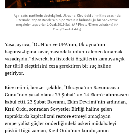
Aşırı sağcı partilerin destekçileri, Ukrayna, Kiev’deki bir miting sırasında
üzerinde Stepan Bandera’nın portresinin bulunduğu bir pankart ve
meşaleler taşıyorlar, 1 Ocak 2019 Salı. (AP Photo/Efrem Lukatsky)
[AP
Photo/Efrem Lukatsky]
Yasa, ayrıca, “OUN’un ve UPA’nın, Ukrayna’nın
bağımsızlığına kavuşmasındaki rolünü alenen kınamak
yasadışıdır.” diyerek, bu listedeki örgütlerin kamuya açık
her türlü eleştirisini ceza gerektiren bir suç haline
getiriyor.
Kiev rejimi, benzer şekilde, “Ukrayna’nın Savunucusu
Günü”nün yasal olarak 23 Şubat’tan 14 Ekim’e alınmasını
kabul etti. 23 Şubat Bayramı, Ekim Devrimi’nin ardından,
Kızıl Ordu, sonradan Sovyetler Birliği haline gelen
topraklarda kapitalizmi restore etmeyi amaçlayan
emperyalist güçler önderliğindeki askeri müdahaleyi
püskürttüğü zaman, Kızıl Ordu’nun kuruluşunun