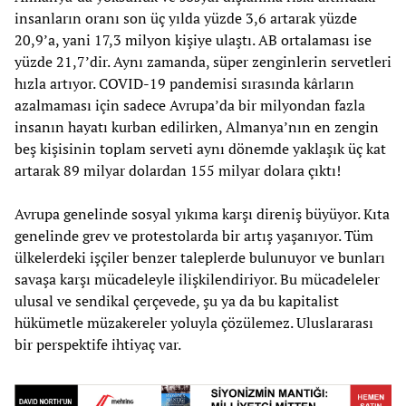
insanların oranı son üç yılda yüzde 3,6 artarak yüzde
20,9’a, yani 17,3 milyon kişiye ulaştı. AB ortalaması ise
yüzde 21,7’dir. Aynı zamanda, süper zenginlerin servetleri
hızla artıyor. COVID-19 pandemisi sırasında kârların
azalmaması için sadece Avrupa’da bir milyondan fazla
insanın hayatı kurban edilirken, Almanya’nın en zengin
beş kişisinin toplam serveti aynı dönemde yaklaşık üç kat
artarak 89 milyar dolardan 155 milyar dolara çıktı!
Avrupa genelinde sosyal yıkıma karşı direniş büyüyor. Kıta
genelinde grev ve protestolarda bir artış yaşanıyor. Tüm
ülkelerdeki işçiler benzer taleplerde bulunuyor ve bunları
savaşa karşı mücadeleyle ilişkilendiriyor. Bu mücadeleler
ulusal ve sendikal çerçevede, şu ya da bu kapitalist
hükümetle müzakereler yoluyla çözülemez. Uluslararası
bir perspektife ihtiyaç var.