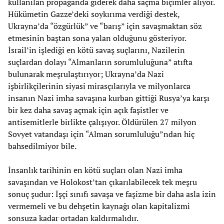
kullanılan propaganda giderek daha saçma biçimler alıyor.
Hükümetin Gazze’deki soykırıma verdiği destek,
Ukrayna’da “özgürlük” ve “barış” için savaşmaktan söz
etmesinin baştan sona yalan olduğunu gösteriyor.
İsrail’in işlediği en kötü savaş suçlarını, Nazilerin
suçlardan dolayı “Almanların sorumluluğuna” atıfta
bulunarak meşrulaştırıyor; Ukrayna’da Nazi
işbirlikçilerinin siyasi mirasçılarıyla ve milyonlarca
insanın Nazi imha savaşına kurban gittiği Rusya’ya karşı
bir kez daha savaş açmak için açık faşistler ve
antisemitlerle birlikte çalışıyor. Öldürülen 27 milyon
Sovyet vatandaşı için “Alman sorumluluğu”ndan hiç
bahsedilmiyor bile.
İnsanlık tarihinin en kötü suçları olan Nazi imha
savaşından ve Holokost’tan çıkarılabilecek tek meşru
sonuç şudur: İşçi sınıfı savaşa ve faşizme bir daha asla izin
vermemeli ve bu dehşetin kaynağı olan kapitalizmi
sonsuza kadar ortadan kaldırmalıdır.