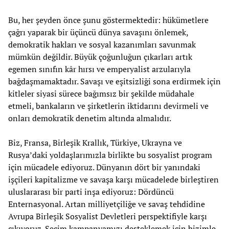
Bu, her şeyden önce şunu göstermektedir: hükümetlere
çağrı yaparak bir üçüncü dünya savaşını önlemek,
demokratik hakları ve sosyal kazanımları savunmak
mümkün değildir. Büyük çoğunluğun çıkarları artık
egemen sınıfın kâr hırsı ve emperyalist arzularıyla
bağdaşmamaktadır. Savaşı ve eşitsizliği sona erdirmek için
kitleler siyasi sürece bağımsız bir şekilde müdahale
etmeli, bankaların ve şirketlerin iktidarını devirmeli ve
onları demokratik denetim altında almalıdır.
Biz, Fransa, Birleşik Krallık, Türkiye, Ukrayna ve
Rusya’daki yoldaşlarımızla birlikte bu sosyalist program
için mücadele ediyoruz. Dünyanın dört bir yanındaki
işçileri kapitalizme ve savaşa karşı mücadelede birleştiren
uluslararası bir parti inşa ediyoruz: Dördüncü
Enternasyonal. Artan milliyetçiliğe ve savaş tehdidine
Avrupa Birleşik Sosyalist Devletleri perspektifiyle karşı
çıkıyoruz. Seçim kampanyamızı desteklemek için
bizimle