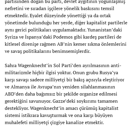
partisinden doğan bu parti, devlet aygıtının yoğunlaşmış
nefretini ve sıradan işçilere yönelik baskısını temsil
etmektedir. Eyalet düzeyinde yönettiği ya da ortak
yönetimde bulunduğu her yerde, diğer kapitalist partilerle
aynı gerici politikaları uygulamaktadır. Yunanistan’daki
Syriza ve İspanya’daki Podemos gibi kardeş partileri de
kitlesel direnişe rağmen AB’nin kemer sıkma önlemlerini
ve savaş politikalarını benimsemişlerdir.
Sahra Wagenknecht’in Sol Parti’den ayrılmasının anti-
militarizmle hiçbir ilgisi yoktur. Onun grubu Rusya’ya
karşı savaşı sadece milliyetçi bir bakış açısıyla eleştiriyor
ve Almanya ile Avrupa’nın yeniden silahlanmasının
ABD’den daha bağımsız bir şekilde organize edilmesi
gerektiğini savunuyor. Gazze’deki soykırımı tamamen
destekliyor. Wagenknecht’in amacı çürümüş kapitalist
sistemi istikrara kavuşturmak ve ona karşı büyüyen
muhalefeti milliyetçi çizgiye kanalize etmektir.