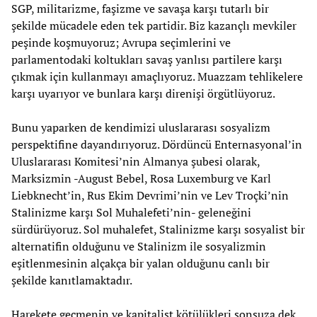
SGP, militarizme, faşizme ve savaşa karşı tutarlı bir
şekilde mücadele eden tek partidir. Biz kazançlı mevkiler
peşinde koşmuyoruz; Avrupa seçimlerini ve
parlamentodaki koltukları savaş yanlısı partilere karşı
çıkmak için kullanmayı amaçlıyoruz. Muazzam tehlikelere
karşı uyarıyor ve bunlara karşı direnişi örgütlüyoruz.
Bunu yaparken de kendimizi uluslararası sosyalizm
perspektifine dayandırıyoruz. Dördüncü Enternasyonal’in
Uluslararası Komitesi’nin Almanya şubesi olarak,
Marksizmin -August Bebel, Rosa Luxemburg ve Karl
Liebknecht’in, Rus Ekim Devrimi’nin ve Lev Troçki’nin
Stalinizme karşı Sol Muhalefeti’nin- geleneğini
sürdürüyoruz. Sol muhalefet, Stalinizme karşı sosyalist bir
alternatifin olduğunu ve Stalinizm ile sosyalizmin
eşitlenmesinin alçakça bir yalan olduğunu canlı bir
şekilde kanıtlamaktadır.
Harekete geçmenin ve kapitalist kötülükleri sonsuza dek