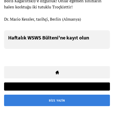
Boris Kagarlitskiy’e özgürlük! Onlar egemen sınıfların
halen korktuğu iki tutuklu Troçkisttir!
Dr. Mario Kessler, tarihçi, Berlin (Almanya)
Haftalık WSWS Bülteni'ne kayıt olun
BIZE YAZIN