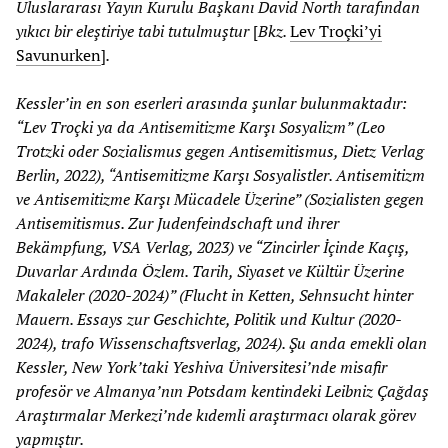
Uluslararası Yayın Kurulu Başkanı David North tarafından
yıkıcı bir eleştiriye tabi tutulmuştur
[
Bkz.
Lev Troçki’yi
Savunurken
]
.
Kessler’in en son eserleri arasında şunlar bulunmaktadır:
“Lev Troçki ya da Antisemitizme Karşı Sosyalizm” (Leo
Trotzki oder Sozialismus gegen Antisemitismus, Dietz Verlag
Berlin, 2022), “Antisemitizme Karşı Sosyalistler. Antisemitizm
ve Antisemitizme Karşı Mücadele Üzerine” (Sozialisten gegen
Antisemitismus. Zur Judenfeindschaft und ihrer
Bekämpfung, VSA Verlag, 2023) ve “Zincirler İçinde Kaçış,
Duvarlar Ardında Özlem. Tarih, Siyaset ve Kültür Üzerine
Makaleler (2020-2024)” (Flucht in Ketten, Sehnsucht hinter
Mauern. Essays zur Geschichte, Politik und Kultur (2020-
2024), trafo Wissenschaftsverlag, 2024). Şu anda emekli olan
Kessler, New York’taki Yeshiva Üniversitesi’nde misafir
profesör ve Almanya’nın Potsdam kentindeki Leibniz Çağdaş
Araştırmalar Merkezi’nde kıdemli araştırmacı olarak görev
yapmıştır.