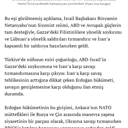
Hamit Tuna'ya destek kampanyası yürütürken
[Photo: Onur Erdoğan]
Bu eşi görülmemiş açıklama, İsrail Başbakanı Binyamin
Netanyahu’nun Siyonist rejimi, ABD ve Avrupalı güçlerin
tam desteğiyle, Gazze’deki Filistinlilere yönelik soykırımı
ve Lübnan’a yönelik saldırıları tırmandırır ve İran’a
kapsamlı bir saldırıya hazırlanırken geldi.
Türkiye’de nüfusun ezici çoğunluğu, ABD-İsrail’in
Gazze’deki soykırımına ve İran’a karşı savaşı
tırmandırmasına karşı çıkıyor. İran’a karşı savaş
tehlikesinin arttığına dikkat çeken Erdoğan hükümeti,
savaşın genişlemesine karşı olduğunu ilan etmiş
durumda.
Erdoğan hükümetinin bu girişimi, Ankara’nın NATO
müttefikleri ile Rusya ve Çin arasında manevra yapma
siyasetinin bir parçası olarak, Ukrayna savaşı tırmanırken
BRICS’e katılma başvurusu
yapmasının ardından geldi.