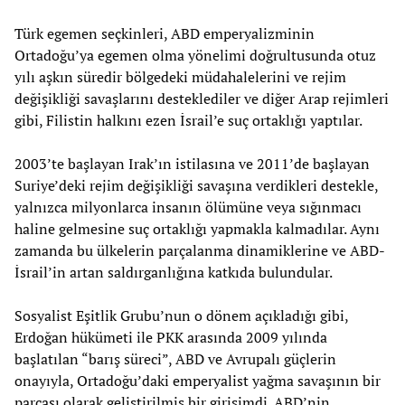
Türk egemen seçkinleri, ABD emperyalizminin
Ortadoğu’ya egemen olma yönelimi doğrultusunda otuz
yılı aşkın süredir bölgedeki müdahalelerini ve rejim
değişikliği savaşlarını desteklediler ve diğer Arap rejimleri
gibi, Filistin halkını ezen İsrail’e suç ortaklığı yaptılar.
2003’te başlayan Irak’ın istilasına ve 2011’de başlayan
Suriye’deki rejim değişikliği savaşına verdikleri destekle,
yalnızca milyonlarca insanın ölümüne veya sığınmacı
haline gelmesine suç ortaklığı yapmakla kalmadılar. Aynı
zamanda bu ülkelerin parçalanma dinamiklerine ve ABD-
İsrail’in artan saldırganlığına katkıda bulundular.
Sosyalist Eşitlik Grubu’nun o dönem açıkladığı gibi,
Erdoğan hükümeti ile PKK arasında 2009 yılında
başlatılan “barış süreci”, ABD ve Avrupalı güçlerin
onayıyla, Ortadoğu’daki emperyalist yağma savaşının bir
parçası olarak geliştirilmiş bir girişimdi. ABD’nin