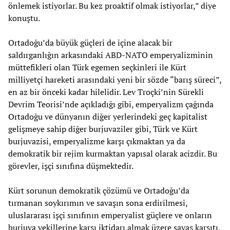
önlemek istiyorlar. Bu kez proaktif olmak istiyorlar,” diye
konuştu.
Ortadoğu’da büyük güçleri de içine alacak bir
saldırganlığın arkasındaki ABD-NATO emperyalizminin
müttefikleri olan Türk egemen seçkinleri ile Kürt
milliyetçi hareketi arasındaki yeni bir sözde “barış süreci”,
en az bir önceki kadar hilelidir. Lev Troçki’nin Sürekli
Devrim Teorisi’nde açıkladığı gibi, emperyalizm çağında
Ortadoğu ve dünyanın diğer yerlerindeki geç kapitalist
gelişmeye sahip diğer burjuvaziler gibi, Türk ve Kürt
burjuvazisi, emperyalizme karşı çıkmaktan ya da
demokratik bir rejim kurmaktan yapısal olarak acizdir. Bu
görevler, işçi sınıfına düşmektedir.
Kürt sorunun demokratik çözümü ve Ortadoğu’da
tırmanan soykırımın ve savaşın sona erdirilmesi,
uluslararası işçi sınıfının emperyalist güçlere ve onların
burjuva vekillerine karşı iktidarı almak üzere savaş karşıtı,