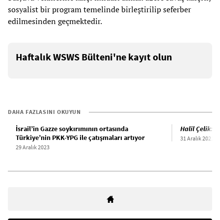
sosyalist bir program temelinde birleştirilip seferber
edilmesinden geçmektedir.
Haftalık WSWS Bülteni'ne kayıt olun
DAHA FAZLASINI OKUYUN
İsrail’in Gazze soykırımının ortasında
Halil Çelik: 
Türkiye’nin PKK-YPG ile çatışmaları artıyor
31 Aralık 2021
29 Aralık 2023