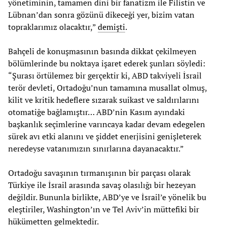
yönetiminin, tamamen dini bir fanatizm ile Filistin ve
Lübnan’dan sonra gözünü dikeceği yer, bizim vatan
topraklarımız olacaktır,”
demişti
.
Bahçeli de konuşmasının basında dikkat çekilmeyen
bölümlerinde bu noktaya işaret ederek şunları söyledi:
“Şurası örtülemez bir gerçektir ki, ABD takviyeli İsrail
terör devleti, Ortadoğu’nun tamamına musallat olmuş,
kilit ve kritik hedeflere sızarak suikast ve saldırılarını
otomatiğe bağlamıştır… ABD’nin Kasım ayındaki
başkanlık seçimlerine varıncaya kadar devam edegelen
sürek avı etki alanını ve şiddet enerjisini genişleterek
neredeyse vatanımızın sınırlarına dayanacaktır.”
Ortadoğu savaşının tırmanışının bir parçası olarak
Türkiye ile İsrail arasında savaş olasılığı bir hezeyan
değildir. Bununla birlikte, ABD’ye ve İsrail’e yönelik bu
eleştiriler, Washington’ın ve Tel Aviv’in müttefiki bir
hükümetten gelmektedir.