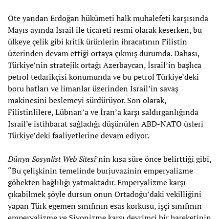
Öte yandan Erdoğan hükümeti halk muhalefeti karşısında
Mayıs ayında İsrail ile ticareti resmi olarak keserken, bu
ülkeye çelik gibi kritik ürünlerin ihracatının Filistin
üzerinden devam ettiği ortaya çıkmış durumda. Dahası,
Türkiye’nin stratejik ortağı Azerbaycan, İsrail’in başlıca
petrol tedarikçisi konumunda ve bu petrol Türkiye’deki
boru hatları ve limanlar üzerinden İsrail’in savaş
makinesini beslemeyi sürdürüyor. Son olarak,
Filistinlilere, Lübnan’a ve İran’a karşı saldırganlığında
İsrail’e istihbarat sağladığı düşünülen ABD-NATO üsleri
Türkiye’deki faaliyetlerine devam ediyor.
Dünya Sosyalist Web Sitesi
’nin kısa süre önce
belirttiği
gibi,
“Bu çelişkinin temelinde burjuvazinin emperyalizme
göbekten bağlılığı yatmaktadır. Emperyalizme karşı
çıkabilmek şöyle dursun onun Ortadoğu’daki vekilliğini
yapan Türk egemen sınıfının esas korkusu, işçi sınıfının
emperyalizme ve Siyonizme karşı devrimci bir hareketinin