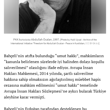
PKK kurucusu Abdullah Öcalan, 1997.
[Photo by Halil Uysal - Archive of the
International Initiative "Freedom for Abdullah Ocalan - Peace in Kurdistan /
CC BY-SA 3.0
]
Bahçeli’nin atıfta bulunduğu “umut hakkı”, mahkûmların
“kanunla belirlenen sürelerde iyi halinden dolayı koşullu
salıverilmesi” olasılığını ifade ediyor. Avrupa İnsan
Hakları Mahkemesi, 2014 yılında, şartlı salıverilme
hakkına sahip olmaksızın ağırlaştırılmış müebbet hapis
cezasına mahkûm edilmesini “umut hakkı” temelinde
Avrupa İnsan Hakları Sözleşmesi’ne aykırı bularak Türkiye
aleyhine karar vermişti.
Bahçeli’nin Erdoğan tarafından desteklenen bu