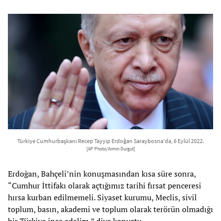
Türkiye Cumhurbaşkanı Recep Tayyip Erdoğan Saraybosna'da, 6 Eylül 2022.
[AP Photo/Armin Durgut]
Erdoğan, Bahçeli’nin konuşmasından kısa süre sonra,
“Cumhur İttifakı olarak açtığımız tarihi fırsat penceresi
hırsa kurban edilmemeli. Siyaset kurumu, Meclis, sivil
toplum, basın, akademi ve toplum olarak terörün olmadığı
bir Türkiye inşa edelim,” diye konuştu.