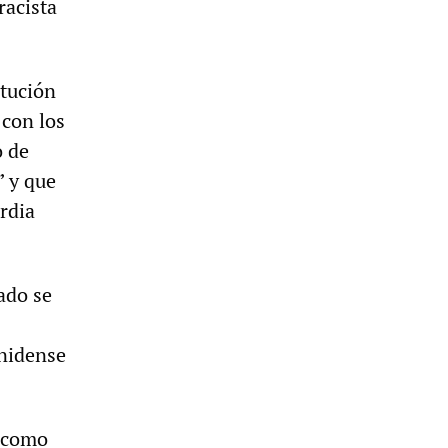
racista
itución
 con los
o de
” y que
rdia
ado se
unidense
n como