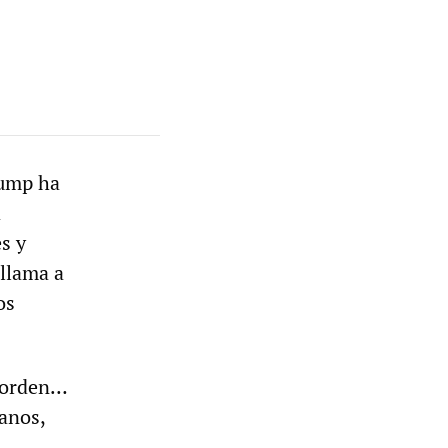
rump ha
a
es y
 llama a
os
y orden…
anos,