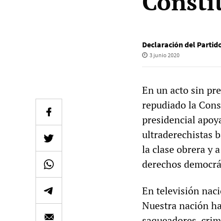
Consti
Declaración del Partido
3 junio 2020
En un acto sin pr
repudiado la Cons
presidencial apoyad
ultraderechistas b
la clase obrera y
derechos democrát
En televisión nac
Nuestra nación ha
saqueadores, crimi