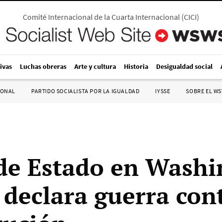
Comité Internacional de la Cuarta Internacional
(
CICI
)
ivas
Luchas obreras
Arte y cultura
Historia
Desigualdad social
IONAL
PARTIDO SOCIALISTA POR LA IGUALDAD
IYSSE
SOBRE EL W
de Estado en Washi
declara guerra cont