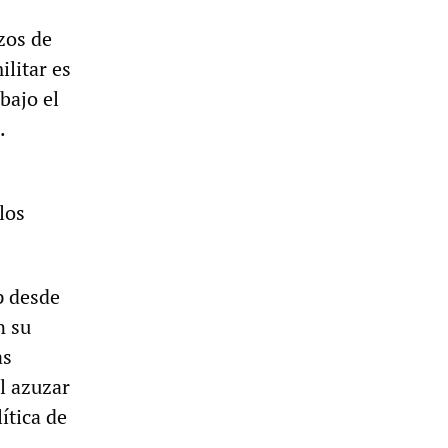
zos de
litar es
bajo el
.
los
p desde
n su
as
l azuzar
ítica de