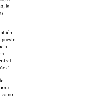
n, la
as
ambién
o puesto
ncia
 a
ntral.
años”.
de
Ahora
s como