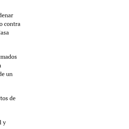
rdenar
o contra
Casa
armados
n
de un
ctos de
l y