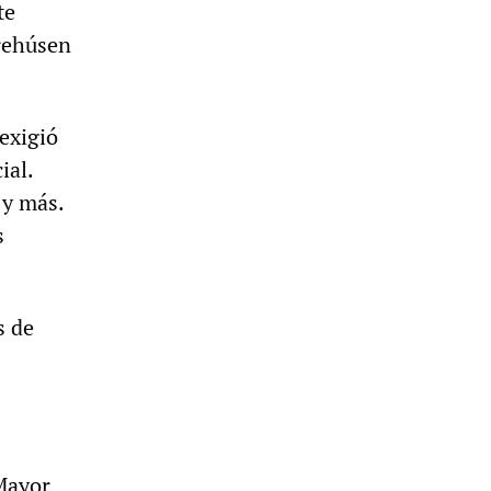
te
 rehúsen
exigió
ial.
 y más.
s
s de
 Mayor