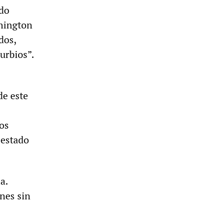
ndo
shington
dos,
urbios”.
de este
los
 estado
a.
nes sin