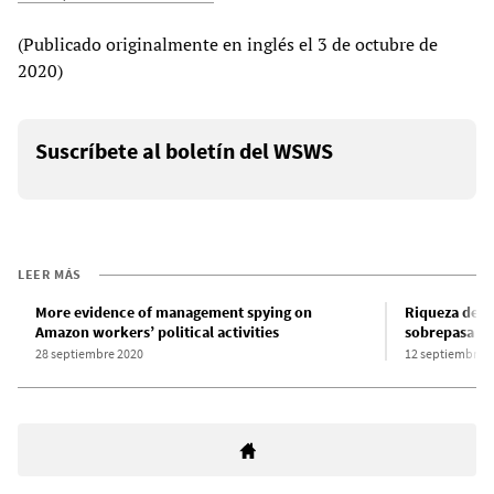
(Publicado originalmente en inglés el 3 de octubre de
2020)
Suscríbete al boletín del WSWS
LEER MÁS
More evidence of management spying on
Riqueza del 
Amazon workers’ political activities
sobrepasa lo
28 septiembre 2020
12 septiembre 