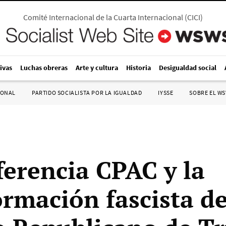
Comité Internacional de la Cuarta Internacional
(
CICI
)
ivas
Luchas obreras
Arte y cultura
Historia
Desigualdad social
IONAL
PARTIDO SOCIALISTA POR LA IGUALDAD
IYSSE
SOBRE EL W
ferencia CPAC y la
ormación fascista de