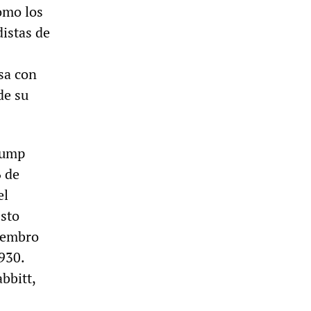
como los
distas de
sa con
de su
rump
6 de
el
Esto
miembro
930.
bbitt,