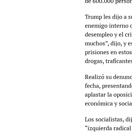
de 600.000 perso
Trump les dijo a 
enemigo interno q
desempleo y el cr
muchos”, dijo, y e
prisiones en estos
drogas, traficant
Realizó su denunc
fecha, presentan
aplastar la oposic
económica y socia
Los socialistas, d
“izquierda radical