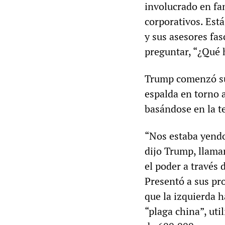
involucrado en fa
corporativos. Est
y sus asesores fas
preguntar, “¿Qué h
Trump comenzó su
espalda en torno a
basándose en la t
“Nos estaba yendo
dijo Trump, llama
el poder a través 
Presentó a sus pro
que la izquierda h
“plaga china”, ut