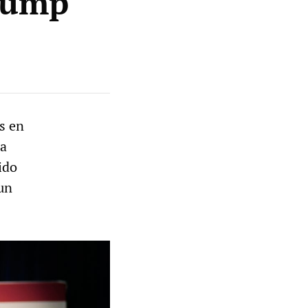
rump
s en
ra
ido
un