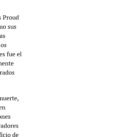
s Proud
mo sus
tas
los
es fue el
mente
arados
muerte,
 en
ones
radores
ficio de