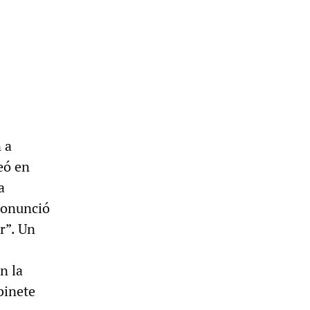
 a
eó en
a
ronunció
r”. Un
n la
binete