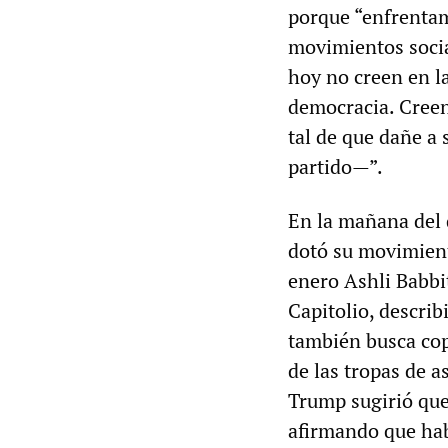
porque “enfrentamo
movimientos social
hoy no creen en la
democracia. Creen
tal de que dañe a 
partido—”.
En la mañana del
dotó su movimient
enero Ashli Babbit
Capitolio, descri
también busca cop
de las tropas de 
Trump sugirió que
afirmando que hab