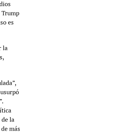
dios
do Trump
aso es
 la
s,
lada”,
 usurpó
”.
ítica
 de la
e de más