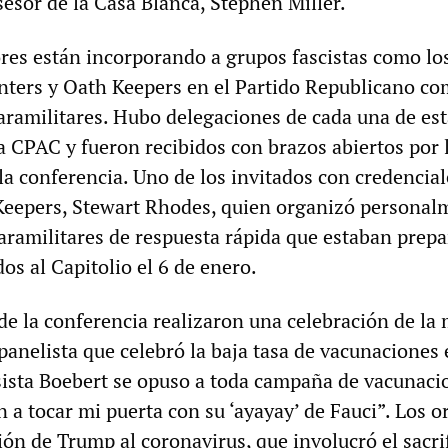
esor de la Casa Blanca, Stephen Miller.
res están incorporando a grupos fascistas como lo
nters y Oath Keepers en el Partido Republicano co
paramilitares. Hubo delegaciones de cada una de es
a CPAC y fueron recibidos con brazos abiertos por 
a conferencia. Uno de los invitados con credencial
 Keepers, Stewart Rhodes, quien organizó personal
aramilitares de respuesta rápida que estaban prep
os al Capitolio el 6 de enero.
de la conferencia realizaron una celebración de la 
panelista que celebró la baja tasa de vacunaciones
ista Boebert se opuso a toda campaña de vacunaci
 a tocar mi puerta con su ‘ayayay’ de Fauci”. Los o
ión de Trump al coronavirus, que involucró el sacri