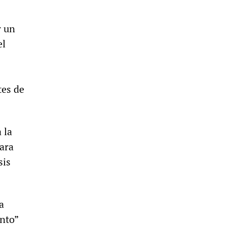
r un
el
s
tes de
 la
ara
sis
a
ento”