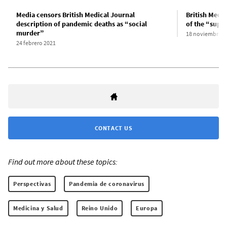
Media censors British Medical Journal
British Medi
description of pandemic deaths as “social
of the “supp
murder”
18 noviembre 2
24 febrero 2021
CONTACT US
Find out more about these topics:
Perspectivas
Pandemia de coronavirus
Medicina y Salud
Reino Unido
Europa