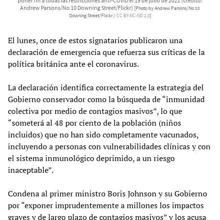
poner fin a todas las restricciones anti-COVID el 19 de julio de 2021 (crédito:
Andrew Parsons/No 10 Downing Street/Flickr)
[Photo by Andrew Parsons/No 10
Downing Street/Flickr /
CC BY-NC-ND 2.0
]
El lunes, once de estos signatarios publicaron una
declaración de emergencia que refuerza sus críticas de la
política británica ante el coronavirus.
La declaración identifica correctamente la estrategia del
Gobierno conservador como la búsqueda de “inmunidad
colectiva por medio de contagios masivos”, lo que
“someterá al 48 por ciento de la población (niños
incluidos) que no han sido completamente vacunados,
incluyendo a personas con vulnerabilidades clínicas y con
el sistema inmunológico deprimido, a un riesgo
inaceptable”.
Condena al primer ministro Boris Johnson y su Gobierno
por “exponer imprudentemente a millones los impactos
graves y de largo plazo de contagios masivos” y los acusa