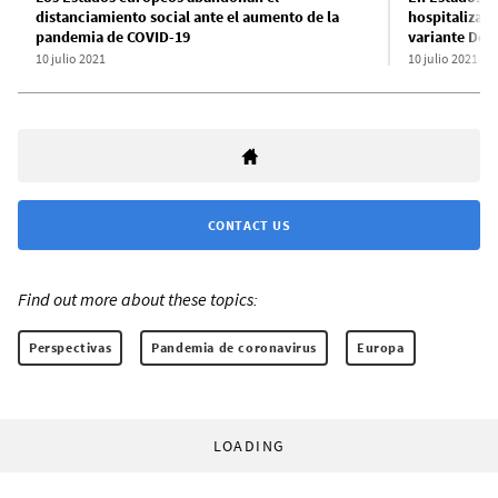
distanciamiento social ante el aumento de la
hospitalizac
pandemia de COVID-19
variante Delt
10 julio 2021
10 julio 2021
CONTACT US
Find out more about these topics:
Perspectivas
Pandemia de coronavirus
Europa
LOADING