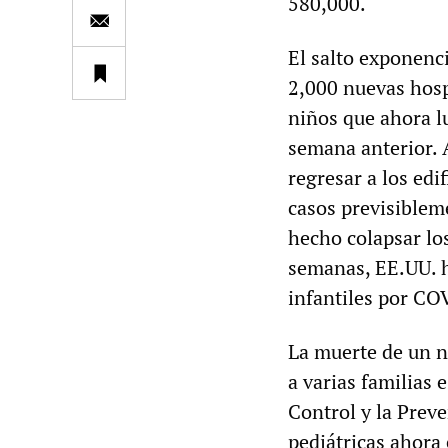
580,000.
El salto exponenc
2,000 nuevas hosp
niños que ahora l
semana anterior. 
regresar a los edi
casos previsibleme
hecho colapsar lo
semanas, EE.UU. h
infantiles por CO
La muerte de un n
a varias familias 
Control y la Prev
pediátricas ahora