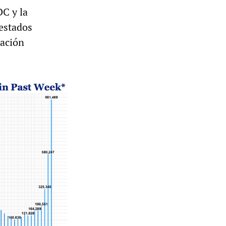
DC y la
 estados
ración