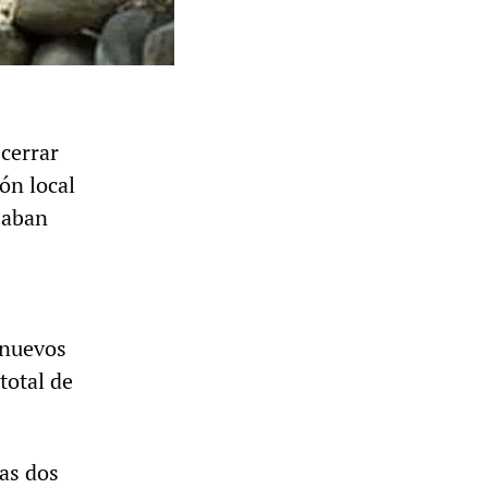
 cerrar
ión local
saban
 nuevos
total de
as dos