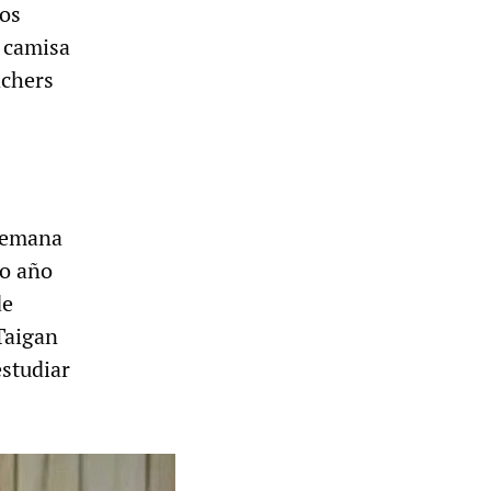
los
 camisa
achers
 semana
mo año
de
Taigan
estudiar