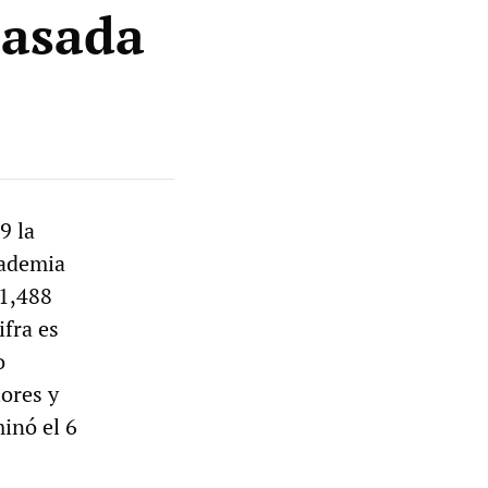
pasada
9 la
cademia
81,488
ifra es
o
iores y
inó el 6