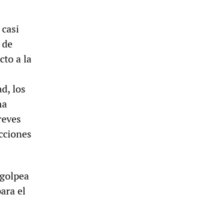
 casi
 de
cto a la
d, los
ha
reves
cciones
 golpea
ara el