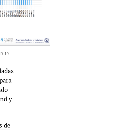
ID-19
ladas
 para
ndo
nd y
s de
s