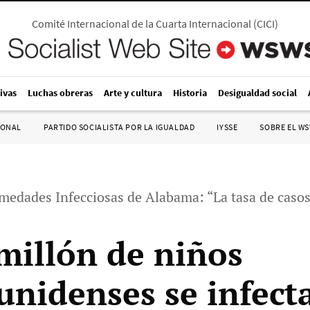
Comité Internacional de la Cuarta Internacional
(
CICI
)
ivas
Luchas obreras
Arte y cultura
Historia
Desigualdad social
IONAL
PARTIDO SOCIALISTA POR LA IGUALDAD
IYSSE
SOBRE EL W
rmedades Infecciosas de Alabama: “La tasa de caso
 millón de niños
unidenses se infect