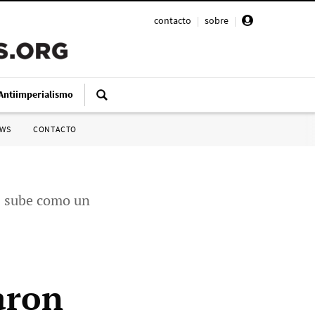
contacto
|
sobre
|
Antiimperialismo
SWS
CONTACTO
s sube como un
aron