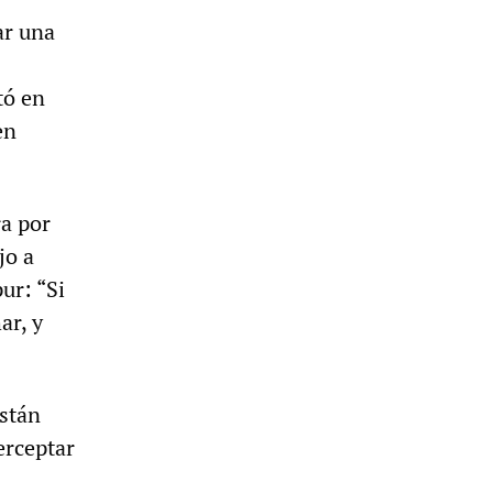
ar una
tó en
en
ra por
jo a
ur: “Si
ar, y
están
erceptar