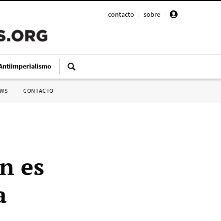
contacto
|
sobre
|
Antiimperialismo
SWS
CONTACTO
n es
a