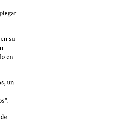
splegar
 en su
án
do en
ns, un
os”.
 de