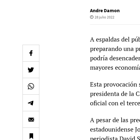
Andre Damon
28 julio 2022
A espaldas del pú
preparando una pr
podría desencaden
mayores economía
Esta provocación 
presidenta de la 
oficial con el te
A pesar de las pr
estadounidense Joe
periodista David 