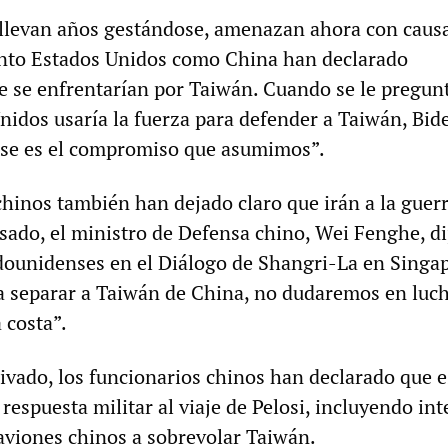
 llevan años gestándose, amenazan ahora con caus
anto Estados Unidos como China han declarado
e se enfrentarían por Taiwán. Cuando se le pregun
nidos usaría la fuerza para defender a Taiwán, Bid
 Ese es el compromiso que asumimos”.
chinos también han dejado claro que irán a la guer
sado, el ministro de Defensa chino, Wei Fenghe, di
dounidenses en el Diálogo de Shangri-La en Singap
 a separar a Taiwán de China, no dudaremos en luch
 costa”.
rivado, los funcionarios chinos han declarado que 
espuesta militar al viaje de Pelosi, incluyendo int
 aviones chinos a sobrevolar Taiwán.