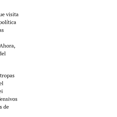
ue visita
política
as
 Ahora,
del
 tropas
el
ei
fensivos
s de