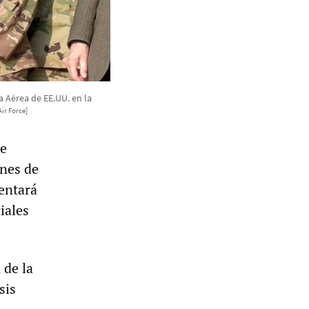
a Aérea de EE.UU. en la
ir Force]
se
ones de
entará
iales
 de la
sis