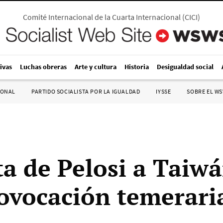
Comité Internacional de la Cuarta Internacional
(
CICI
)
ivas
Luchas obreras
Arte y cultura
Historia
Desigualdad social
IONAL
PARTIDO SOCIALISTA POR LA IGUALDAD
IYSSE
SOBRE EL W
ta de Pelosi a Taiwá
ovocación temerari