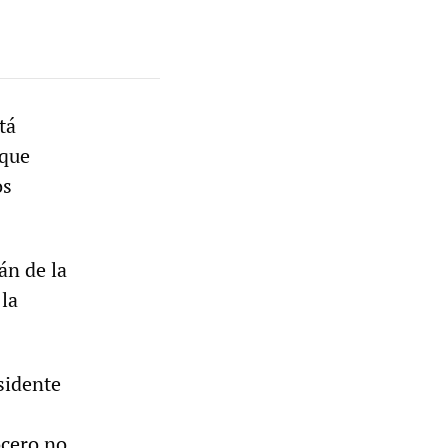
tá
 que
os
án de la
la
sidente
ocero no