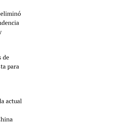
 eliminó
endencia
y
s de
sta para
la actual
China