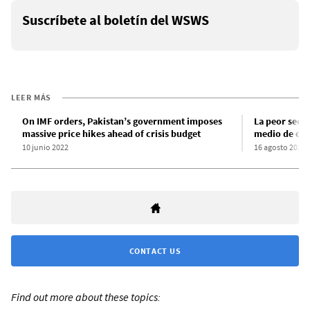
Suscríbete al boletín del WSWS
LEER MÁS
On IMF orders, Pakistan’s government imposes
La peor sequí
massive price hikes ahead of crisis budget
medio de cris
10 junio 2022
16 agosto 2022
CONTACT US
Find out more about these topics: