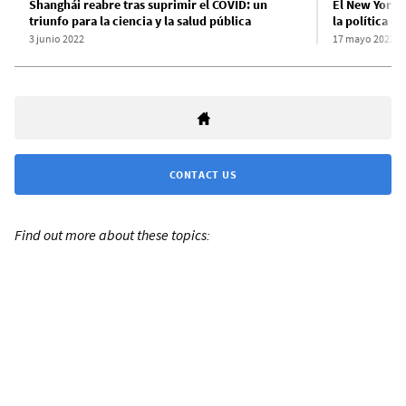
Shanghái reabre tras suprimir el COVID: un
El New York 
triunfo para la ciencia y la salud pública
la política d
3 junio 2022
17 mayo 2022
CONTACT US
Find out more about these topics: