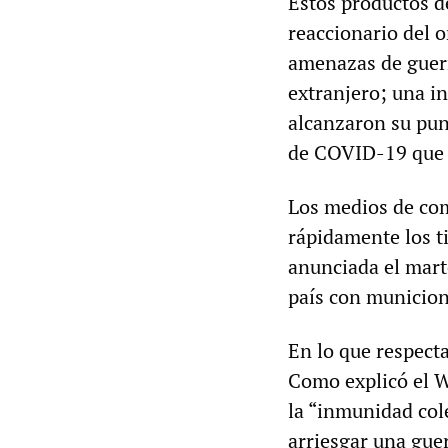
Estos productos d
reaccionario del o
amenazas de guerr
extranjero; una in
alcanzaron su pun
de COVID-19 que h
Los medios de com
rápidamente los t
anunciada el mart
país con municione
En lo que respecta
Como explicó el
la “inmunidad col
arriesgar una gue