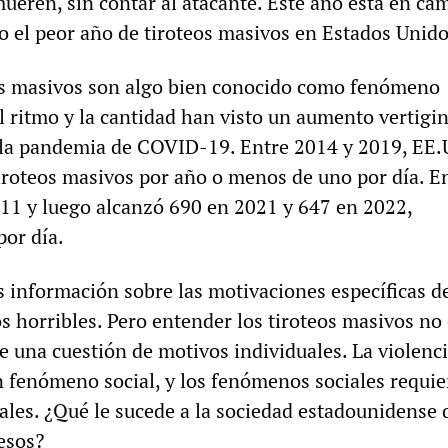
ueren, sin contar al atacante. Este año está en ca
 el peor año de tiroteos masivos en Estados Unido
eos masivos son algo bien conocido como fenómeno
l ritmo y la cantidad han visto un aumento vertigi
e la pandemia de COVID-19. Entre 2014 y 2019, EE.
roteos masivos por año o menos de uno por día. E
 611 y luego alcanzó 690 en 2021 y 647 en 2022,
or día.
s información sobre las motivaciones específicas d
s horribles. Pero entender los tiroteos masivos no
una cuestión de motivos individuales. La violenci
n fenómeno social, y los fenómenos sociales requi
iales. ¿Qué le sucede a la sociedad estadounidense 
esos?