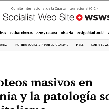
Comité Internacional de la Cuarta Internacional
(
CICI
)
ivas
Luchas obreras
Arte y cultura
Historia
Desigualdad social
IONAL
PARTIDO SOCIALISTA POR LA IGUALDAD
IYSSE
SOBRE EL W
roteos masivos en
nia y la patología s