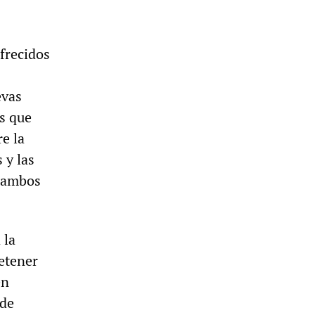
frecidos
evas
as que
e la
 y las
e ambos
 la
detener
en
 de