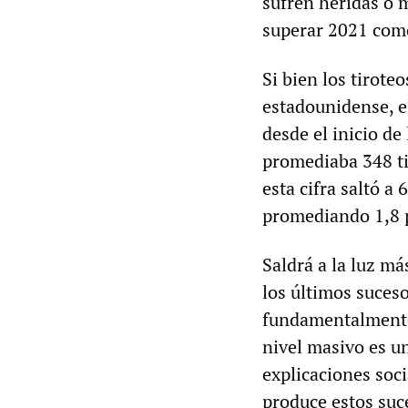
sufren heridas o m
superar 2021 como
Si bien los tirot
estadounidense, e
desde el inicio d
promediaba 348 ti
esta cifra saltó a
promediando 1,8 p
Saldrá a la luz má
los últimos suceso
fundamentalmente 
nivel masivo es u
explicaciones soc
produce estos suc