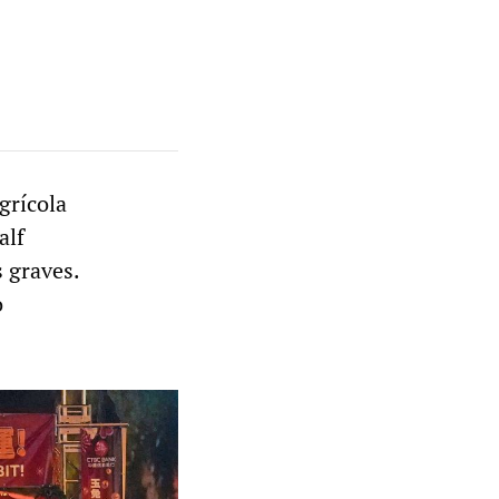
grícola
alf
 graves.
o