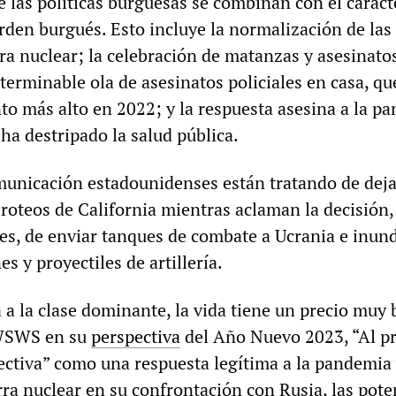
e las políticas burguesas se combinan con el caráct
rden burgués. Esto incluye la normalización de las
a nuclear; la celebración de matanzas y asesinatos
terminable ola de asesinatos policiales en casa, qu
to más alto en 2022; y la respuesta asesina a la p
a destripado la salud pública.
unicación estadounidenses están tratando de deja
iroteos de California mientras aclaman la decisión,
es, de enviar tanques de combate a Ucrania e inund
s y proyectiles de artillería.
 a la clase dominante, la vida tiene un precio muy 
 WSWS en su
perspectiva
del Año Nuevo 2023, “Al p
ectiva” como una respuesta legítima a la pandemia
rra nuclear en su confrontación con Rusia, las pote