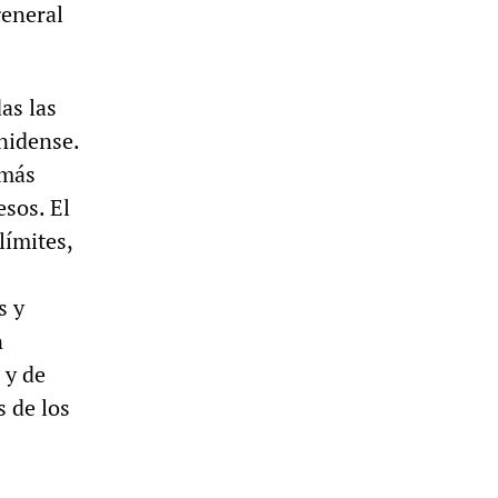
general
as las
nidense.
 más
esos. El
límites,
s y
n
 y de
s de los