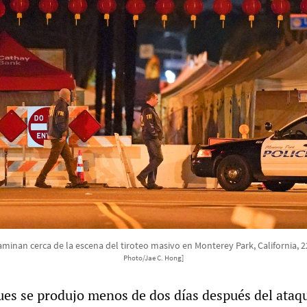
aminan cerca de la escena del tiroteo masivo en Monterey Park, California, 
Photo/Jae C. Hong]
ques se produjo menos de dos días después del ataq