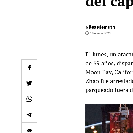
del ca
Niles Niemuth
26 enero 2023
El lunes, un atac
de 69 años, dispar
Moon Bay, Califor
Zhao fue arrestado
parqueado fuera de