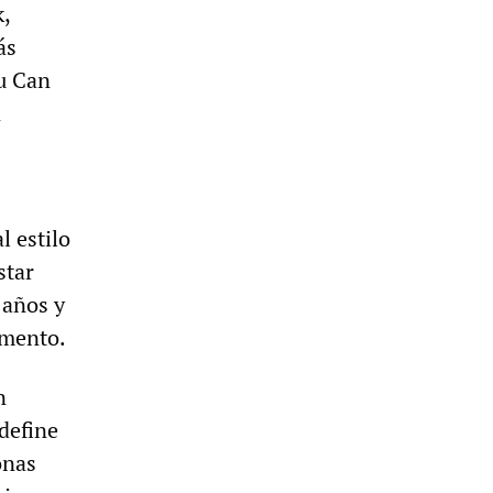
k,
ás
uu Can
n
l estilo
star
 años y
omento.
n
define
onas