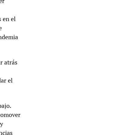
er
 en el
e
andemia
r atrás
ar el
bajo.
romover
 y
ncias