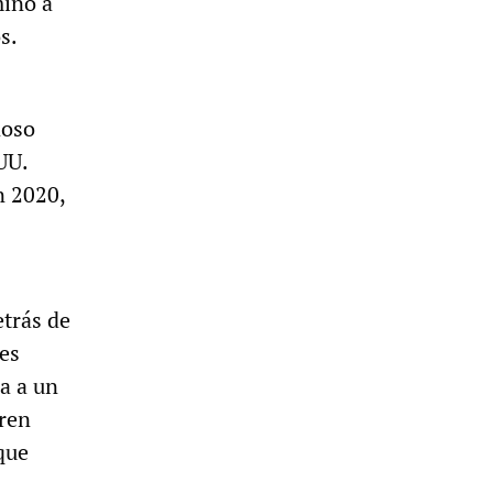
mino a
s.
noso
UU.
n 2020,
etrás de
 es
a a un
eren
que