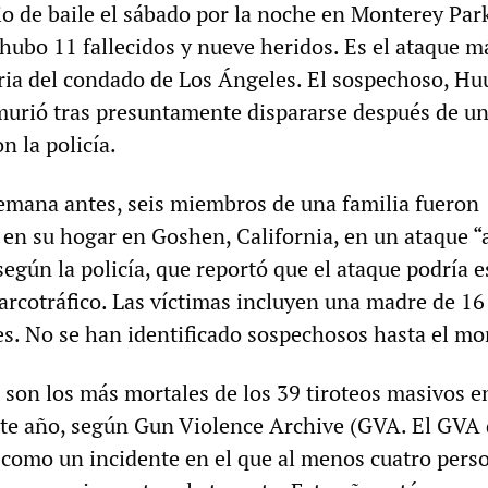
io de baile el sábado por la noche en Monterey Par
 hubo 11 fallecidos y nueve heridos. Es el ataque m
oria del condado de Los Ángeles. El sospechoso, H
murió tras presuntamente dispararse después de u
n la policía.
mana antes, seis miembros de una familia fueron
 en su hogar en Goshen, California, en un ataque “a
según la policía, que reportó que el ataque podría e
arcotráfico. Las víctimas incluyen una madre de 16
es. No se han identificado sospechosos hasta el m
s son los más mortales de los 39 tiroteos masivos e
te año, según Gun Violence Archive (GVA. El GVA 
 como un incidente en el que al menos cuatro pers