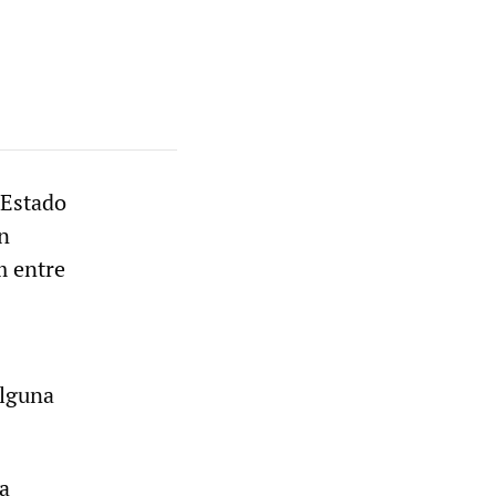
 Estado
n
m entre
alguna
a