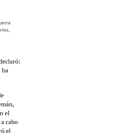
uerra
víos,
declaró:
n ha
de
lemán,
n el
 a cabo
ó el