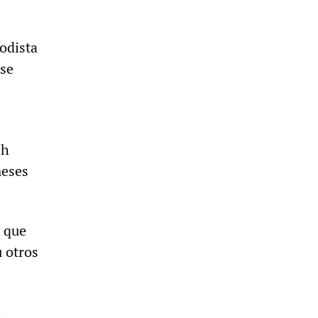
iodista
se
sh
meses
n que
u otros
e