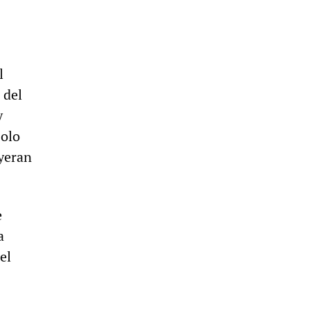
l
 del
y
solo
yeran
e
a
el