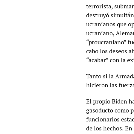
terrorista, submar
destruyó simultán
ucranianos que op
ucraniano, Alemani
“proucraniano” fu
cabo los deseos a
“acabar” con la ex
Tanto si la Armad
hicieron las fuerz
El propio Biden h
gasoducto como pa
funcionarios esta
de los hechos. En