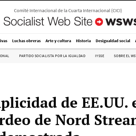
Comité Internacional de la Cuarta Internacional
(
CICI
)
ivas
Luchas obreras
Arte y cultura
Historia
Desigualdad social
IONAL
PARTIDO SOCIALISTA POR LA IGUALDAD
IYSSE
SOBRE EL W
plicidad de EE.UU. 
deo de Nord Strea