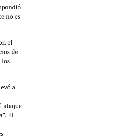
espondió
ce no es
on el
cios de
 los
levó a
l ataque
a”. El
es