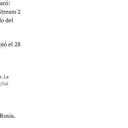
laró:
Stream 2
do del
bió
el 28
s. La
¿Cui
Rusia.