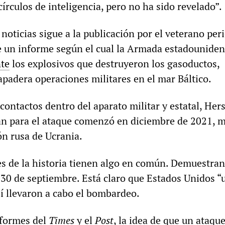
círculos de inteligencia, pero no ha sido revelado”.
noticias sigue a la publicación por el veterano per
 un informe según el cual la Armada estadouniden
nte
los explosivos que destruyeron los gasoductos,
apadera operaciones militares en el mar Báltico.
ontactos dentro del aparato militar y estatal, Her
an para el ataque comenzó en diciembre de 2021, 
ón rusa de Ucrania.
es de la historia tienen algo en común. Demuestra
 30 de septiembre. Está claro que Estados Unidos “
sí llevaron a cabo el bombardeo.
nformes del
Times
y el
Post
, la idea de que un ataqu