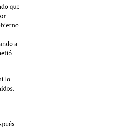
cado que
por
obierno
vando a
metió
i lo
nidos.
espués