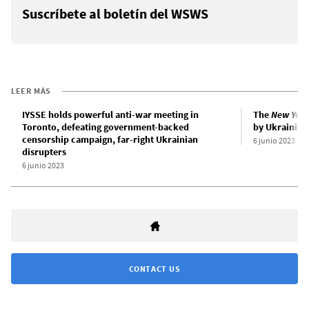
Suscríbete al boletín del WSWS
LEER MÁS
IYSSE holds powerful anti-war meeting in
The
New York
Toronto, defeating government-backed
by Ukrainian
censorship campaign, far-right Ukrainian
6 junio 2023
disrupters
6 junio 2023
CONTACT US