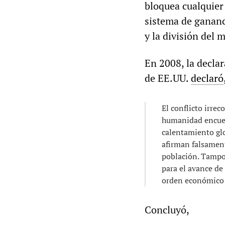
bloquea cualquier 
sistema de gananc
y la división del
En 2008, la declar
de EE.UU.
declaró
El conflicto irrec
humanidad encuent
calentamiento glo
afirman falsament
población. Tampoco
para el avance de
orden económico i
Concluyó,