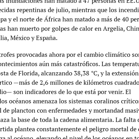
 Las inundaciones han matado a 47 personas en EE.U
recidas repentinas de julio, mientras que los incend
opa y el norte de África han matado a más de 40 pe
as han muerto por golpes de calor en Argelia, Chin
alia, México y España.
trofes provocadas ahora por el cambio climático so
ontecimientos aún más catastróficos. Las temperat
osta de Florida, alcanzando 38,38 °C, y la extensión
rtico —más de 2,6 millones de kilómetros cuadrado
io— son indicadores de lo que está por venir. El
los océanos amenaza los sistemas coralinos críticos
l de plancton con enfermedades y mortandad masiv
za la base de toda la cadena alimentaria. La falta 
rtida plantea constantemente el peligro mortal de 
iga al océano, elevando el nivel de los océanos en t