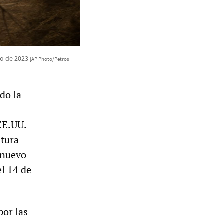
lio de 2023
[AP Photo/Petros
do la
EE.UU.
atura
 nuevo
el 14 de
por las