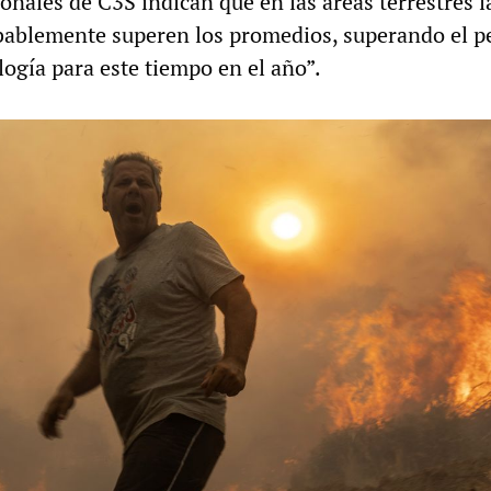
onales de C3S indican que en las áreas terrestres l
ablemente superen los promedios, superando el pe
logía para este tiempo en el año”.