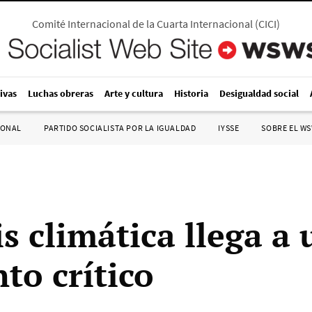
Comité Internacional de la Cuarta Internacional
(
CICI
)
ivas
Luchas obreras
Arte y cultura
Historia
Desigualdad social
IONAL
PARTIDO SOCIALISTA POR LA IGUALDAD
IYSSE
SOBRE EL W
is climática llega a 
o crítico