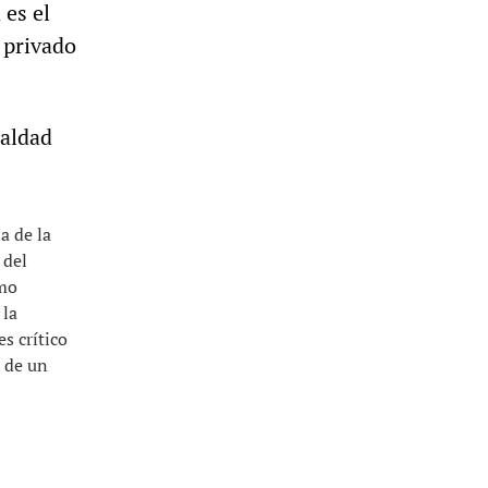
 es el
 privado
ualdad
a de la
 del
omo
 la
s crítico
e de un