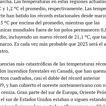
marcha. Las temperaturas en estas regiones actual
C y 1,2 ºC el promedio, respectivamente. Las tempe
rte han batido los récords estacionales desde marz
,5 ºC por encima del promedio, mientras que las
nicas mundiales fuera de los polos permanecen 0,
io, incluyendo un nuevo récord de 21,1 ºC, que t
marzo. Es cada vez más probable que 2023 será el
stro.
uencias más catastróficas de las temperaturas réco
 los incendios forestales en Canadá, que han que
ros cuadrados, casi el doble del récord anterior
89, y han cubierto el noreste norteamericano con n
 ceniza. Gran parte del sur de Europa, Oriente Próx
o el sur de Estados Unidos estaban o siguen estando