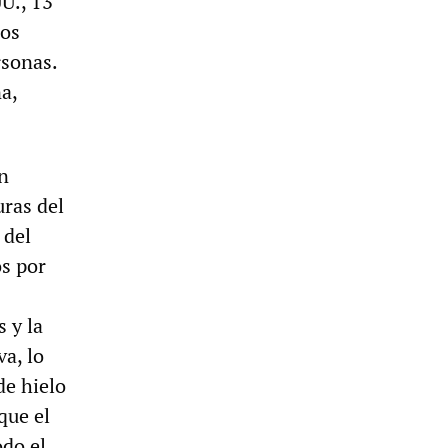
U., 13
ios
rsonas.
a,
n
uras del
 del
s por
 y la
a, lo
de hielo
que el
odo el