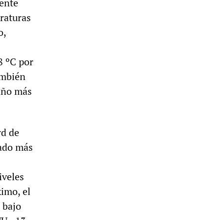
mente
raturas
o,
8 ºC por
ambién
 año más
rd de
mado más
iveles
imo, el
 bajo