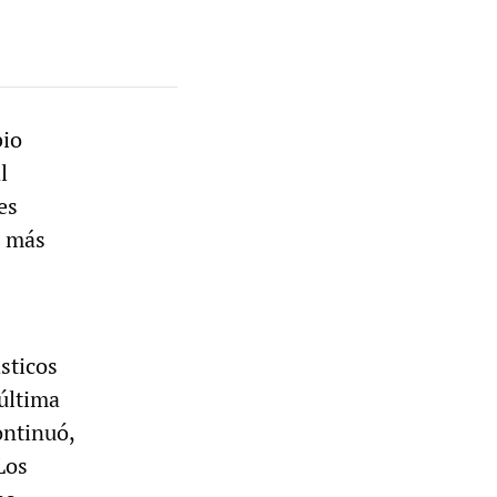
bio
l
es
l más
sticos
última
ontinuó,
Los