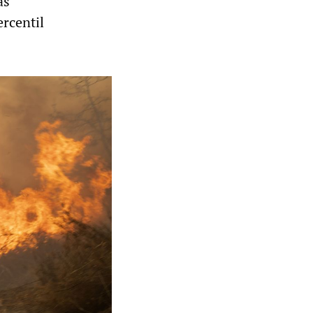
as
rcentil