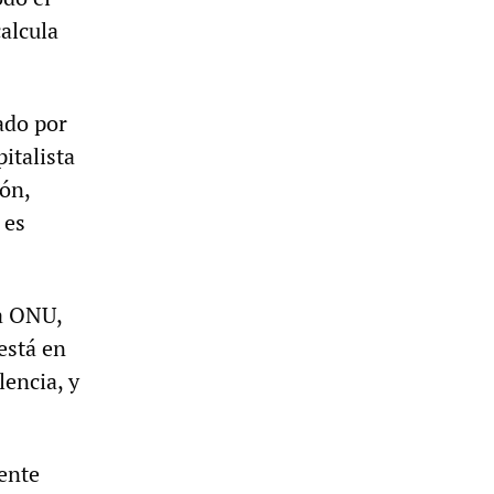
alcula
ado por
italista
ón,
 es
la ONU,
está en
lencia, y
mente