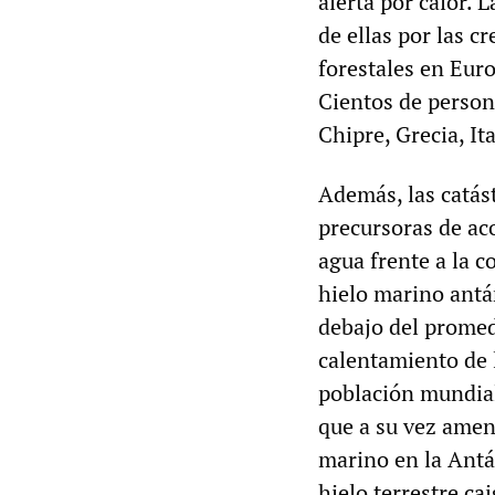
alerta por calor.
de ellas por las c
forestales en Eur
Cientos de person
Chipre, Grecia, It
Además, las catás
precursoras de ac
agua frente a la c
hielo marino antá
debajo del promed
calentamiento de 
población mundia
que a su vez amena
marino en la Antá
hielo terrestre ca