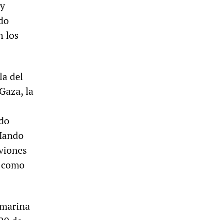
 y
do
n los
la del
Gaza, la
ado
 Mando
aviones
k como
 marina