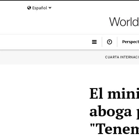
Español
Perspect
CUARTA INTERNAC
El min
aboga p
"Tenem