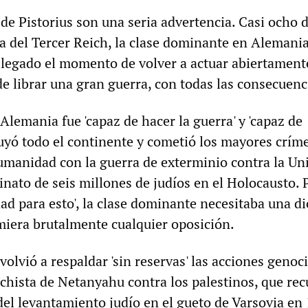
 de Pistorius son una seria advertencia. Casi ocho 
da del Tercer Reich, la clase dominante en Alemani
llegado el momento de volver a actuar abiertamen
de librar una gran guerra, con todas las consecuenc
Alemania fue 'capaz de hacer la guerra' y 'capaz de
ruyó todo el continente y cometió los mayores crím
 humanidad con la guerra de exterminio contra la Un
sinato de seis millones de judíos en el Holocausto. 
dad para esto', la clase dominante necesitaba una d
imiera brutalmente cualquier oposición.
volvió a respaldar 'sin reservas' las acciones genoc
chista de Netanyahu contra los palestinos, que re
del levantamiento judío en el gueto de Varsovia en