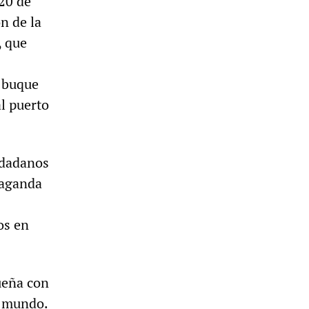
20 de
n de la
, que
 buque
al puerto
udadanos
paganda
os en
.
ueña con
l mundo.