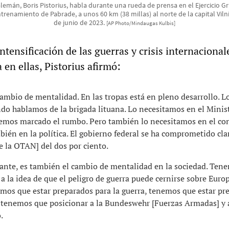
lemán, Boris Pistorius, habla durante una rueda de prensa en el Ejercicio G
trenamiento de Pabrade, a unos 60 km (38 millas) al norte de la capital Vilni
de junio de 2023.
[AP Photo/Mindaugas Kulbis]
intensificación de las guerras y crisis internacionale
en ellas, Pistorius afirmó:
mbio de mentalidad. En las tropas está en pleno desarrollo. L
do hablamos de la brigada lituana. Lo necesitamos en el Minis
emos marcado el rumbo. Pero también lo necesitamos en el co
mbién en la política. El gobierno federal se ha comprometido cl
de la OTAN] del dos por ciento.
ante, es también el cambio de mentalidad en la sociedad. Ten
a la idea de que el peligro de guerra puede cernirse sobre Europ
emos que estar preparados para la guerra, tenemos que estar pr
y tenemos que posicionar a la Bundeswehr [Fuerzas Armadas] y 
.