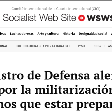
Comité Internacional de la Cuarta Internacional
(
CICI
)
ivas
Luchas obreras
Arte y cultura
Historia
Desigualdad social
IONAL
PARTIDO SOCIALISTA POR LA IGUALDAD
IYSSE
SOBRE EL W
istro de Defensa al
or la militarización
os que estar prepa