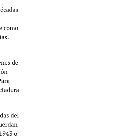
décadas
a
te como
ias.
enes de
ión
Para
ictadura
idas del
cuerdan
 1943 o