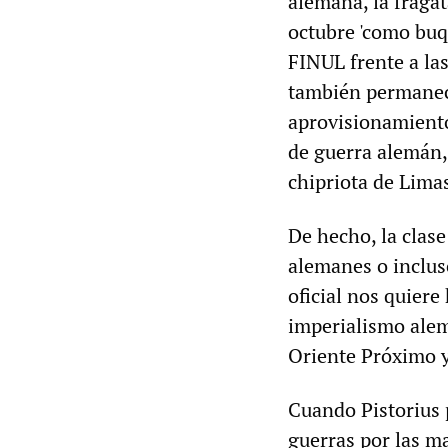
alemana, la fraga
octubre 'como buqu
FINUL frente a las
también permanece
aprovisionamiento
de guerra alemán, 
chipriota de Lima
De hecho, la clas
alemanes o incluso
oficial nos quiere
imperialismo alem
Oriente Próximo y
Cuando Pistorius 
guerras por las ma