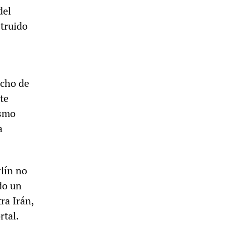
del
struido
echo de
te
ismo
a
rlín no
do un
ra Irán,
rtal.