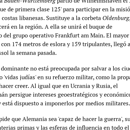
ta
Baden-Württemberg
partió de Wilhelmshaven el 
e de primera clase 125' para participar en la misió
 costas libanesas. Sustituye a la corbeta
Oldenburg
rá en la región. A ella se unirá el buque de
 del grupo operativo Frankfurt am Main. El mayor
con 174 metros de eslora y 159 tripulantes, llegó 
ssol la semana pasada.
e dominante no está preocupada por salvar a los ci
 'vidas judías' en su refuerzo militar, como la pro
 hacer creer. Al igual que en Ucrania y Rusia, el
án persigue intereses geoestratégicos y económic
 está dispuesto a imponerlos por medios militares
pide que Alemania sea 'capaz de hacer la guerra', s
terias primas y las esferas de influencia en todo e