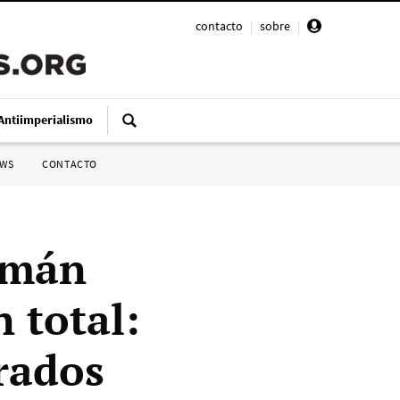
contacto
|
sobre
|
Antiimperialismo
SWS
CONTACTO
emán
 total:
rados