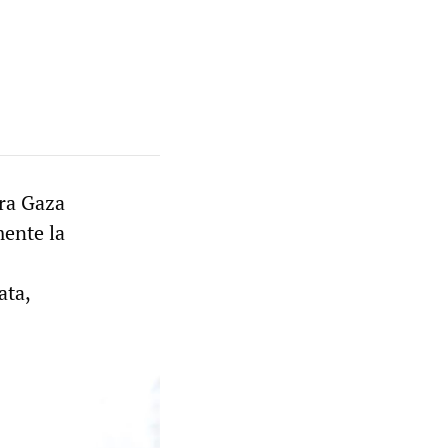
tra Gaza
mente la
ata,