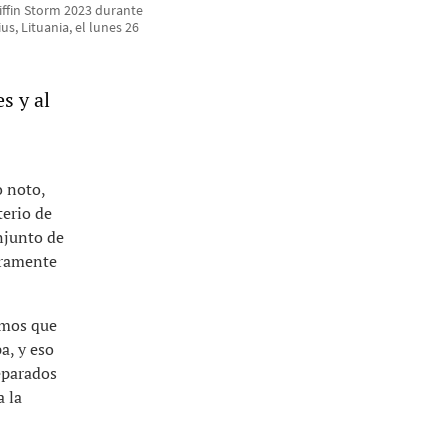
riffin Storm 2023 durante
us, Lituania, el lunes 26
s y al
o noto,
terio de
njunto de
aramente
emos que
a, y eso
eparados
a la