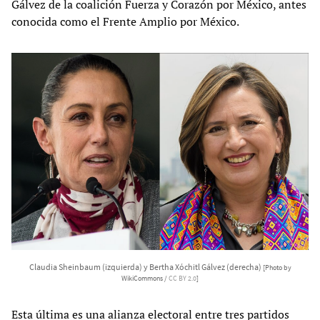
Gálvez de la coalición Fuerza y Corazón por México, antes
conocida como el Frente Amplio por México.
Claudia Sheinbaum (izquierda) y Bertha Xóchitl Gálvez (derecha)
[Photo by
WikiCommons /
CC BY 2.0
]
Esta última es una alianza electoral entre tres partidos