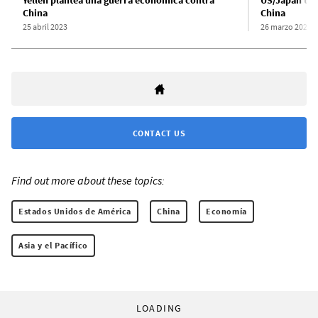
Yellen plantea una guerra económica contra
US/Japan to s
China
China
25 abril 2023
26 marzo 2024
CONTACT US
Find out more about these topics:
Estados Unidos de América
China
Economía
Asia y el Pacífico
LOADING