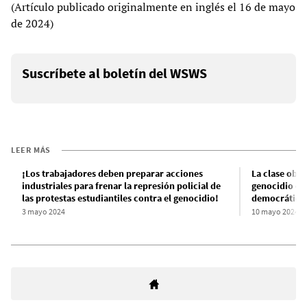
(Artículo publicado originalmente en inglés el 16 de mayo
de 2024)
Suscríbete al boletín del WSWS
LEER MÁS
¡Los trabajadores deben preparar acciones
La clase obre
industriales para frenar la represión policial de
genocidio en 
las protestas estudiantiles contra el genocidio!
democrático
3 mayo 2024
10 mayo 2024