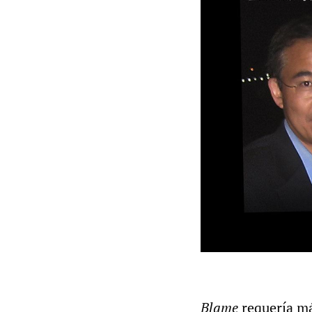
Blame
requería más