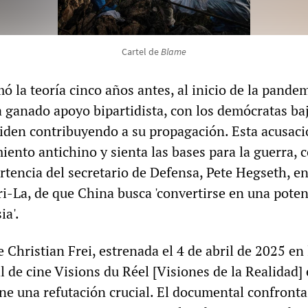
Cartel de
Blame
 la teoría cinco años antes, al inicio de la pandem
 ganado apoyo bipartidista, con los demócratas baj
Biden contribuyendo a su propagación. Esta acusac
iento antichino y sienta las bases para la guerra, 
tencia del secretario de Defensa, Pete Hegseth, en
i-La, de que China busca 'convertirse en una poten
a'.
e Christian Frei, estrenada el 4 de abril de 2025 en 
al de cine Visions du Réel [Visiones de la Realidad]
ne una refutación crucial. El documental confronta