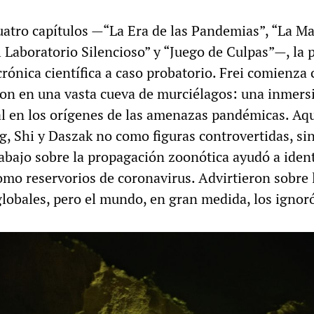
uatro capítulos —“La Era de las Pandemias”, “La Ma
 Laboratorio Silencioso” y “Juego de Culpas”—, la p
rónica científica a caso probatorio. Frei comienza 
on en una vasta cueva de murciélagos: una inmers
ral en los orígenes de las amenazas pandémicas. Aqu
 Shi y Daszak no como figuras controvertidas, s
rabajo sobre la propagación zoonótica ayudó a ident
omo reservorios de coronavirus. Advirtieron sobre 
globales, pero el mundo, en gran medida, los ignor