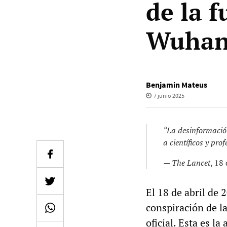
de la f
Wuha
Benjamin Mateus
7 junio 2025
“La desinformación
a científicos y prof
—
The Lancet
, 18
El 18 de abril de 
conspiración de la
oficial. Esta es 