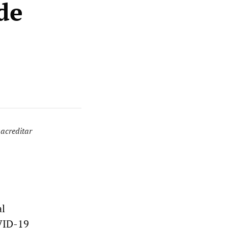
de
acreditar
al
OVID-19