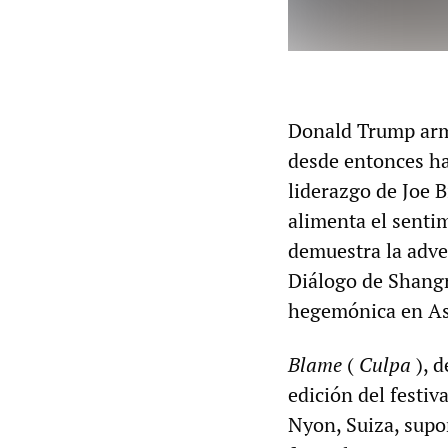
Donald Trump armó
desde entonces ha
liderazgo de Joe 
alimenta el sentim
demuestra la adver
Diálogo de Shangr
hegemónica en Asi
Blame
(
Culpa
), d
edición del festiv
Nyon, Suiza, supo