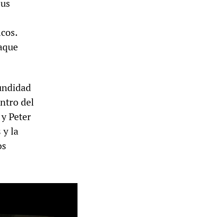
sus
icos.
taque
fundidad
ntro del
 y Peter
 y la
os