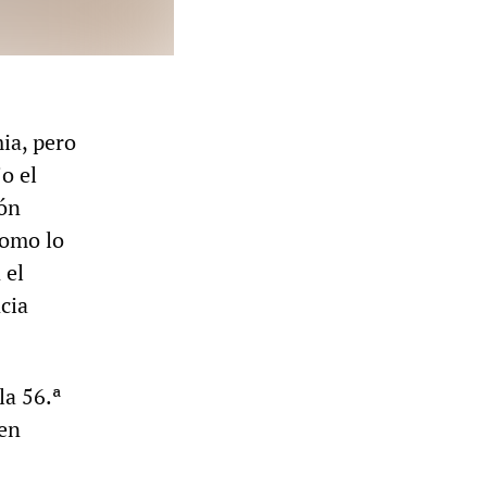
ia, pero
o el
ión
como lo
 el
cia
la 56.ª
 en