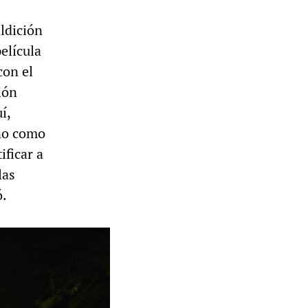
ldición
elícula
con el
ión
í,
ino como
ificar a
las
ó.