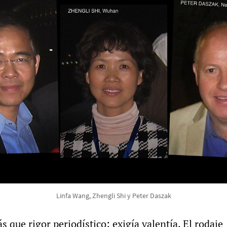
Linfa Wang, Zhengli Shi y Peter Daszak
 que rigor periodístico: exigía valentía. El rodaje