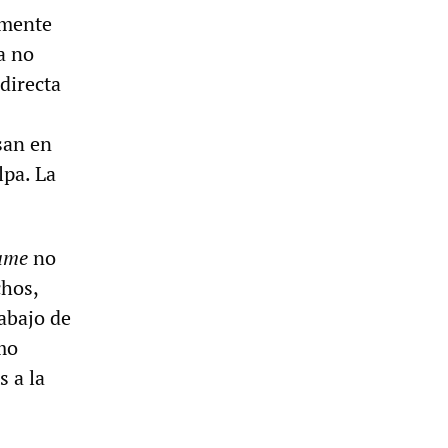
amente
a no
directa
san en
lpa. La
ame
no
chos,
rabajo de
mo
s a la