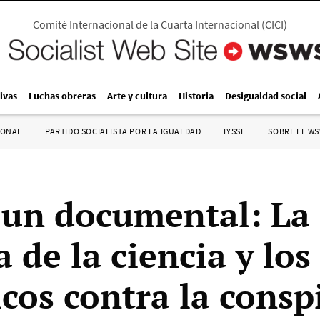
Comité Internacional de la Cuarta Internacional
(
CICI
)
ivas
Luchas obreras
Arte y cultura
Historia
Desigualdad social
IONAL
PARTIDO SOCIALISTA POR LA IGUALDAD
IYSSE
SOBRE EL W
, un documental: La
 de la ciencia y los
icos contra la consp