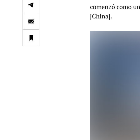
comenzó como un e
[China].